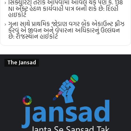
સિક્યુરિટી તરીકે આપવામાં આવેલ ચેક પણ ક. 138
NI એક્ટ હેઠળ કાર્યવાહી પાત્ર બની શકે છે: દિલ્હી
હાઇકોર્ટ
ગુના સાથે પ્રાથમિક જોડાણ વગર બેંક એકાઉન્ટ ફ્રીઝ
કરવું એ જીવન અને વેપારના અધિકારનું ઉલ્લંઘન
છે: રાજસ્થાન હાઈકોર્ટ
The Jansad