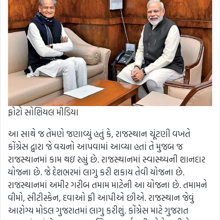
ફોટો સોશિયલ મીડિયા
આ સાથે જ તેમણે જણાવ્યું હતું કે, રાજસ્થાન ચૂંટણી વખતે
કોંગ્રેસ દ્વારા જે વચનો આપવામાં આવ્યા હતાં તે મુજબ જ
રાજસ્થાનમાં કામ થઇ રહ્યું છે. રાજસ્થાનમાં સ્વાસ્થ્યની શાનદાર
યોજના છે. જે દેશભરમાં લાગુ કરી શકાય તેવી યોજના છે.
રાજસ્થાનમાં અમીર ગરીબ તમામ માટેની આ યોજના છે. તમામને
વીમો, સીટીસ્કેન, દવાઓ ફ્રી આપીએ છીએ. રાજસ્થાન જેવું
આરોગ્ય મોડલ ગુજરાતમાં લાગુ કરીશું. કોંગ્રેસ માટે ગુજરાત