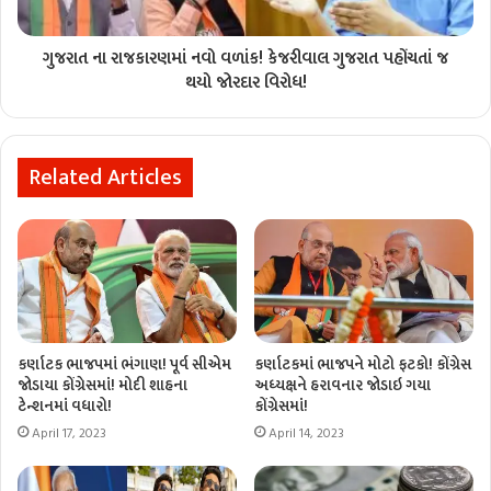
ગુજરાત ના રાજકારણમાં નવો વળાંક! કેજરીવાલ ગુજરાત પહોંચતાં જ
થયો જોરદાર વિરોધ!
Related Articles
કર્ણાટક ભાજપમાં ભંગાણ! પૂર્વ સીએમ
કર્ણાટકમાં ભાજપને મોટો ફટકો! કોંગ્રેસ
જોડાયા કોંગ્રેસમાં! મોદી શાહના
અધ્યક્ષને હરાવનાર જોડાઇ ગયા
ટેન્શનમાં વધારો!
કોંગ્રેસમાં!
April 17, 2023
April 14, 2023