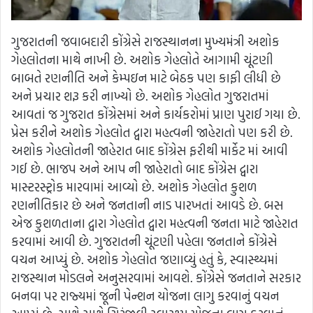
ગુજરાતની જવાબદારી કોંગ્રેસે રાજસ્થાનના મુખ્યમંત્રી અશોક
ગેહલોતના માથે નાખી છે. અશોક ગેહલોતે આગામી ચૂંટણી
બાબતે રણનીતિ અને કેમ્પઇન માટે બેઠક પણ કાફી લીધી છે
અને પ્રચાર શરૂ કરી નાખ્યો છે. અશોક ગેહલોત ગુજરાતમાં
આવતાં જ ગુજરાત કોંગ્રેસમાં અને કાર્યકરોમાં પ્રાણ પુરાઈ ગયા છે.
પ્રેસ કરીને અશોક ગેહલોત દ્વારા મહત્વની જાહેરાતો પણ કરી છે.
અશોક ગેહલોતની જાહેરાત બાદ કોંગ્રેસ ફરીથી માર્કેટ માં આવી
ગઈ છે. ભાજપ અને આપ ની જાહેરાતો બાદ કોંગ્રેસ દ્વારા
માસ્ટરસ્ટ્રોક મારવામાં આવ્યો છે. અશોક ગેહલોત કુશળ
રણનીતિકાર છે અને જનતાની નાડ પારખતાં આવડે છે. બસ
એજ કુશળતાના દ્વારા ગેહલોત દ્વારા મહત્વની જનતા માટે જાહેરાત
કરવામાં આવી છે. ગુજરાતની ચૂંટણી પહેલા જનતાને કોંગ્રેસે
વચન આપ્યું છે. અશોક ગેહલોત જણાવ્યું હતું કે, સ્વાસ્થ્યમાં
રાજસ્થાન મોડલને અનુસરવામાં આવશે. કોંગ્રેસે જનતાને સરકાર
બનવા પર રાજ્યમાં જૂની પેન્શન યોજના લાગુ કરવાનું વચન