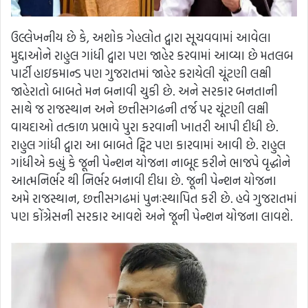
ઉલ્લેખનીય છે કે, અશોક ગેહલોત દ્વારા સૂચવવામાં આવેલા
મુદ્દાઓને રાહુલ ગાંધી દ્વારા પણ જાહેર કરવામાં આવ્યા છે મતલબ
પાર્ટી હાઇકમાન્ડ પણ ગુજરાતમાં જાહેર કરાયેલી ચૂંટણી લક્ષી
જાહેરાતો બાબતે મન બનાવી ચુકી છે. અને સરકાર બનતાની
સાથે જ રાજસ્થાન અને છત્તીસગઢની તર્જ પર ચૂંટણી લક્ષી
વાયદાઓ તત્કાળ પ્રભાવે પુરા કરવાની ખાતરી આપી દીધી છે.
રાહુલ ગાંધી દ્વારા આ બાબતે ટ્વિટ પણ કારવામાં આવી છે. રાહુલ
ગાંધીએ કહ્યું કે જૂની પેન્શન યોજના નાબૂદ કરીને ભાજપે વૃદ્ધોને
આત્મનિર્ભર થી નિર્ભર બનાવી દીધા છે. જૂની પેન્શન યોજના
અમે રાજસ્થાન, છત્તીસગઢમાં પુનઃસ્થાપિત કરી છે. હવે ગુજરાતમાં
પણ કોંગ્રેસની સરકાર આવશે અને જૂની પેન્શન યોજના લાવશે.