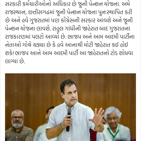
સરકારી કર્મચારીઓનો અધિકાર છે જૂની પેન્શન યોજના. અમે
રાજસ્થાન, છત્તીસગઢમાં જૂની પેન્શન યોજના પુનઃસ્થાપિત કરી
છે અને હવે ગુજરાતમાં પણ કોંગ્રેસની સરકાર આવશે અને જૂની
પેન્શન યોજના લાવશે. રાહુલ ગાંધીની જાહેરાત બાદ ગુજરાતના
રાજકારણમાં પલટો આવ્યો છે. ભાજપ અને આમ આદમી પાર્ટીના
નેતાઓ ગોથે ચડ્યા છે કે હવે આનાથી મોટી જાહેરાત કઈ હોઈ
શકે! ભાજપ આને આમ આદમી પાર્ટી આ જાહેરાતનો ટોડ શોધવા
લાગ્યા છે.