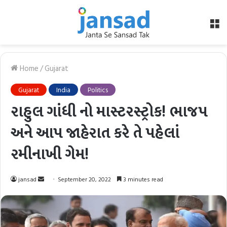
M
Home
/
Gujarat
Gujarat
India
Politics
રાહુલ ગાંધી નો માસ્ટરસ્ટ્રોક! ભાજપ
અને આપ જાહેરાત કરે તે પહેલાં
રમીનાખી ગેમ!
Send
jansad
September 20, 2022
3 minutes read
an
email