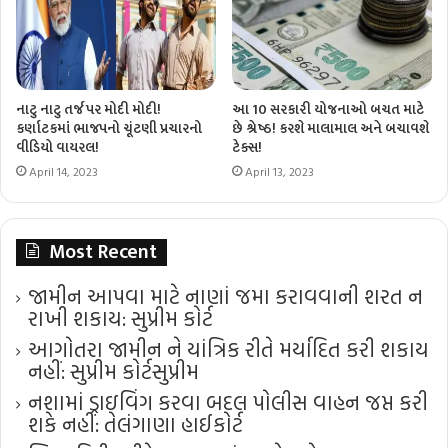
નાટુ નાટુ તર્જ પર મોદી મોદી!
આ 10 સરકારી યોજનાઓ બચત માટે
કર્ણાટકમાં ભાજપનો ચૂંટણી પ્રચારનો
છે શ્રેષ્ઠ! કરશે માલામાલ અને બચાવશે
વીડિયો વાયરલ!
ટેક્સ!
April 14, 2023
April 13, 2023
Most Recent
જામીન આપવા માટે નાણાં જમા કરાવવાની શરત ન
રાખી શકાય: સુપ્રીમ કોર્ટ
આગોતરા જામીન ને યાંત્રિક રીતે મર્યાદિત કરી શકાય
નહીં: સુપ્રીમ કોર્ટ​સુપ્રીમ
નશામાં ડ્રાઇવિંગ કરવા બદલ પોલીસ વાહન જપ્ત કરી
શકે નહીં: તેલંગાણા હાઈકોર્ટ