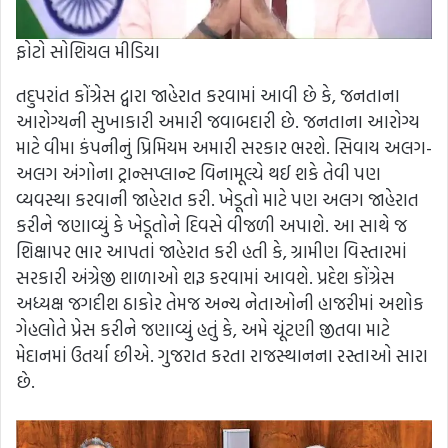
ફોટો સોશિયલ મીડિયા
તદુપરાંત કોંગ્રેસ દ્વારા જાહેરાત કરવામાં આવી છે કે, જનતાના
આરોગ્યની સુખાકારી અમારી જવાબદારી છે. જનતાના આરોગ્ય
માટે વીમા કંપનીનું પ્રિમિયમ અમારી સરકાર ભરશે. સિવાય અલગ-
અલગ અંગોના ટ્રાન્સપ્લાન્ટ વિનામૂલ્યે થઈ શકે તેવી પણ
વ્યવસ્થા કરવાની જાહેરાત કરી. ખેડૂતો માટે પણ અલગ જાહેરાત
કરીને જણાવ્યું કે ખેડૂતોને દિવસે વીજળી અપાશે. આ સાથે જ
શિક્ષાપર ભાર આપતાં જાહેરાત કરી હતી કે, ગ્રામીણ વિસ્તારમાં
સરકારી અંગ્રેજી શાળાઓ શરૂ કરવામાં આવશે. પ્રદેશ કોંગ્રેસ
અધ્યક્ષ જગદીશ ઠાકોર તેમજ અન્ય નેતાઓની હાજરીમાં અશોક
ગેહલોતે પ્રેસ કરીને જણાવ્યું હતું કે, અમે ચૂંટણી જીતવા માટે
મેદાનમાં ઉતર્યા છીએ. ગુજરાત કરતા રાજસ્થાનના રસ્તાઓ સારા
છે.