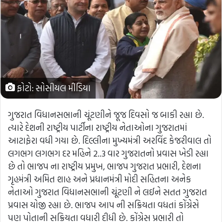
ફોટો: સોસીયલ મીડિયા
ગુજરાત વિધાનસભાની ચૂંટણીને જૂજ દિવસો જ બાકી રહ્યા છે.
ત્યારે દેશની રાષ્ટ્રીય પાર્ટીના રાષ્ટ્રીય નેતાઓના ગુજરાતમાં
આટાફેરા વધી ગયા છે. દિલ્લીના મુખ્યમંત્રી અરવિંદ કેજરીવાલ તો
લગભગ લગભગ દર મહિને 2..3 વાર ગુજરાતનો પ્રવાસ ખેડી રહ્યા
છે તો ભાજપ ના રાષ્ટ્રીય પ્રમુખ, ભાજપ ગુજરાત પ્રભારી, દેશના
ગૃહમંત્રી અમિત શાહ અને પ્રધાનમંત્રી મોદી સહિતના અનેક
નેતાઓ ગુજરાત વિધાનસભાની ચૂંટણી ને લઈને સતત ગુજરાત
પ્રવાસ યોજી રહ્યા છે. ભાજપ આપ ની સક્રિયતા વધતાં કોંગ્રેસે
પણ પોતાની સક્રિયતા વધારી દીધી છે. કોંગ્રેસ પ્રભારી તો