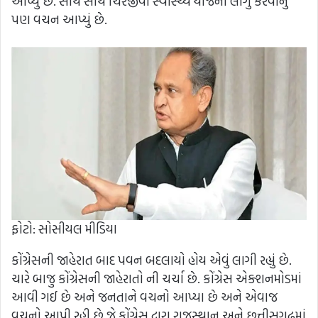
આપ્યું છે. સાથે સાથે ચિરંજીવી સ્વાસ્થ્ય યોજના લાગુ કરવાનું
પણ વચન આપ્યું છે.
ફોટો: સોસીયલ મીડિયા
કોંગ્રેસની જાહેરાત બાદ પવન બદલાયો હોય એવું લાગી રહ્યું છે.
ચારે બાજુ કોંગ્રેસની જાહેરાતો ની ચર્ચા છે. કોંગ્રેસ એક્શનમોડમાં
આવી ગઈ છે અને જનતાને વચનો આપ્યા છે અને એવાજ
વચનો આપી રહી છે જે કોંગ્રેસ દ્વારા રાજસ્થાન અને છત્તીસગઢમાં