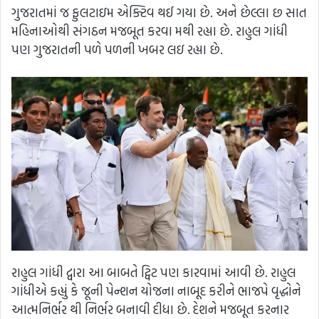
ગુજરાતમાં જ ફુલટાઇમ એક્ટિવ થઈ ગયા છે. અને છેલ્લા છ સાત
મહિનાઓથી સંગઠન મજબૂત કરવા મથી રહ્યા છે. રાહુલ ગાંધી
પણ ગુજરાતની પળે પળની ખબર લઇ રહ્યા છે.
રાહુલ ગાંધી દ્વારા આ બાબતે ટ્વિટ પણ કારવામાં આવી છે. રાહુલ
ગાંધીએ કહ્યું કે જૂની પેન્શન યોજના નાબૂદ કરીને ભાજપે વૃદ્ધોને
આત્મનિર્ભર થી નિર્ભર બનાવી દીધા છે. દેશને મજબૂત કરનાર