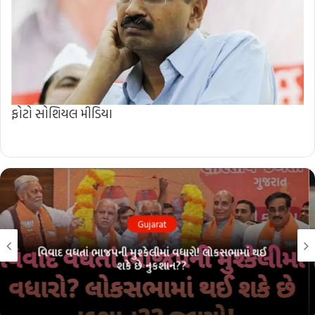
ફોટો સોશિયલ મીડિયા
Gujarat
લોકસભા ચૂંટણી પહેલાં ભાજપમાં ભંગાણ?? 26 માંથી 26ની
પરંપરા તૂટશે?? જાણો!!