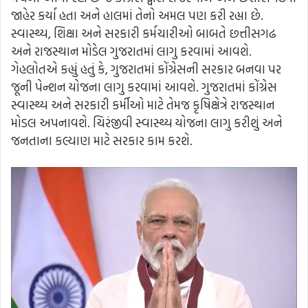
જાહેર કર્યા હતા અને હાલમાં તેનો અમલ પણ કરી રહ્યા છે.
સ્વાસ્થ્ય, શિક્ષા અને સરકારી કર્મચારીઓ બાબતે છત્તીસગઢ
અને રાજસ્થાન મોડેલ ગુજરાતમાં લાગુ કરવામાં આવશે.
ગેહલોતએ કહ્યું હતું કે, ગુજરાતમાં કોંગ્રેસની સરકાર બનવા પર
જૂની પેન્શન યોજના લાગુ કરવામાં આવશે. ગુજરાતમાં કોંગ્રેસ
સ્વાસ્થ્ય અને સરકારી કર્મીઓ માટે તેમજ કૃષિક્ષેત્રે રાજસ્થાન
મોડલ અપનાવશે. ચિરંજીવી સ્વાસ્થ્ય યોજના લાગુ કરીશું અને
જનતાના કલ્યાણ માટે સરકાર કામ કરશે.