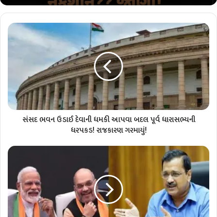
સંસદ ભવન ઉડાઈ દેવાની ધમકી આપવા બદલ પૂર્વ ધારાસભ્યની
ધરપકડ! રાજકારણ ગરમાયું!