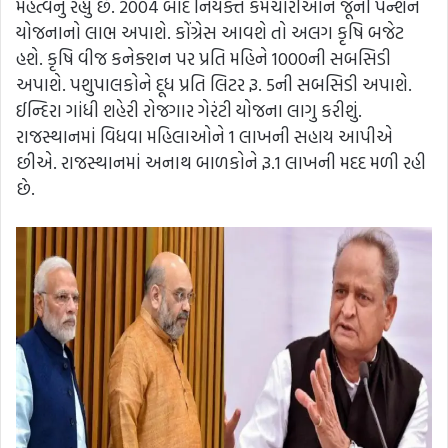
મહત્વનું રહ્યું છે. 2004 બાદ નિયક્ત કર્મચારીઓને જૂની પેન્શન
યોજનાનો લાભ અપાશે. કોંગ્રેસ આવશે તો અલગ કૃષિ બજેટ
હશે. કૃષિ વીજ કનેક્શન પર પ્રતિ મહિને 1000ની સબસિડી
અપાશે. પશુપાલકોને દૂધ પ્રતિ લિટર રૂ. 5ની સબસિડી અપાશે.
ઈન્દિરા ગાંધી શહેરી રોજગાર ગેરંટી યોજના લાગુ કરીશું.
રાજસ્થાનમાં વિધવા મહિલાઓને 1 લાખની સહાય આપીએ
છીએ. રાજસ્થાનમાં અનાથ બાળકોને રૂ.1 લાખની મદદ મળી રહી
છે.