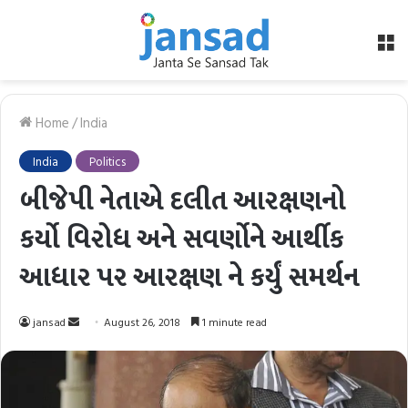
M
Home
/
India
India
Politics
બીજેપી નેતાએ દલીત આરક્ષણનો
કર્યો વિરોધ અને સવર્ણોને આર્થીક
આધાર પર આરક્ષણ ને કર્યું સમર્થન
Send
jansad
August 26, 2018
1 minute read
an
email