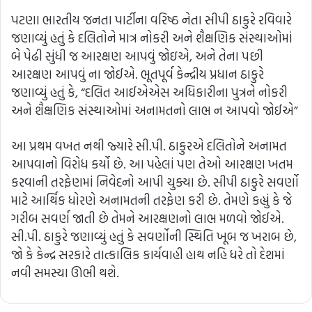
પટણા ભારતીય જનતા પાર્ટીના વરિષ્ઠ નેતા સીપી ઠાકુરે રવિવારે
જણાવ્યું હતું કે દલિતોને માત્ર નોકરી અને શૈક્ષણિક સંસ્થાઓમાં
બે પેઢી સુંધી જ આરક્ષણ આપવું જોઇએ, અને તેના પછી
આરક્ષણ આપવું ના જોઈએ. ભૂતપૂર્વ કેન્દ્રીય પ્રધાન ઠાકુરે
જણાવ્યું હતું કે, “દલિત આઈએએસ અધિકારીના પુત્રને નોકરી
અને શૈક્ષણિક સંસ્થાઓમાં અનામતનો લાભ ન ​​આપવો જોઈએ”
આ પ્રથમ વખત નથી જ્યારે સી.પી. ઠાકુરએ દલિતોને અનામત
આપવાનો વિરોધ કર્યો છે. આ પહેલાં પણ તેઓ આરક્ષણ ખતમ
કરવાની તરફેણમાં નિવેદનો આપી ચુક્યા છે. સીપી ઠાકુરે સવર્ણો
માટે આર્થિક ધોરણે અનામતની તરફેણ કરી છે. તેમણે કહ્યું કે જે
ગરીબ સવર્ણ જાતી છે તેમને આરક્ષણનો લાભ મળવો જોઈએ.
સી.પી. ઠાકુરે જણાવ્યું હતું કે સવર્ણોની સ્થિતિ ખૂબ જ ખરાબ છે,
જો કે કેન્દ્ર સરકારે તાત્કાલિક કાર્યવાહી હાથ નહિ ધરે તો દેશમાં
નવી સમસ્યા ઊભી થશે.