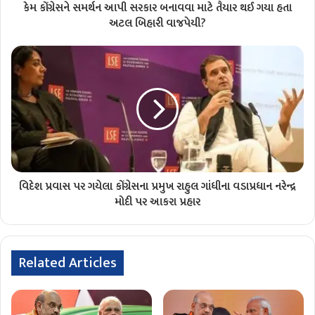
કેમ કોંગ્રેસને સમર્થન આપી સરકાર બનાવવા માટે તૈયાર થઈ ગયા હતા
અટલ બિહારી વાજપેયી?
વિદેશ પ્રવાસ પર ગયેલા કોંગ્રેસના પ્રમુખ રાહુલ ગાંધીના વડાપ્રધાન નરેન્દ્ર
મોદી પર આકરા પ્રહાર
Related Articles