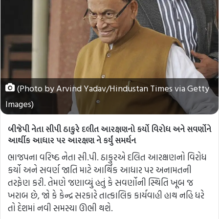
(Photo by Arvind Yadav/Hindustan Times via Getty
Images)
બીજેપી નેતા સીપી ઠાકુરે દલીત આરક્ષણનો કર્યો વિરોધ અને સવર્ણોને
આર્થીક આધાર પર આરક્ષણ ને કર્યું સમર્થન
ભાજપના વરિષ્ઠ નેતા સી.પી. ઠાકુરએ દલિત આરક્ષણનો વિરોધ
કર્યો અને સવર્ણ જાતિ માટે આર્થિક આધાર પર અનામતની
તરફેણ કરી. તેમણે જણાવ્યું હતું કે સવર્ણોની સ્થિતિ ખૂબ જ
ખરાબ છે, જો કે કેન્દ્ર સરકારે તાત્કાલિક કાર્યવાહી હાથ નહિ ધરે
તો દેશમાં નવી સમસ્યા ઊભી થશે.