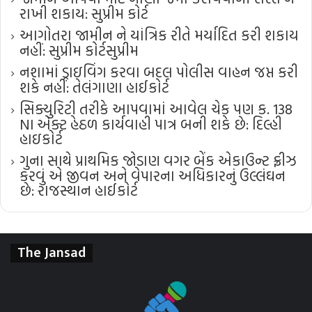
રાખી શકાય: સુપ્રીમ કોર્ટ
આગોતરા જામીન ને યાંત્રિક રીતે મર્યાદિત કરી શકાય
નહીં: સુપ્રીમ કોર્ટ​સુપ્રીમ
નશામાં ડ્રાઇવિંગ કરવા બદલ પોલીસ વાહન જપ્ત કરી
શકે નહીં: તેલંગાણા હાઈકોર્ટ
સિક્યુરિટી તરીકે આપવામાં આવેલ ચેક પણ ક. 138
NI એક્ટ હેઠળ કાર્યવાહી પાત્ર બની શકે છે: દિલ્હી
હાઇકોર્ટ
ગુના સાથે પ્રાથમિક જોડાણ વગર બેંક એકાઉન્ટ ફ્રીઝ
કરવું એ જીવન અને વેપારના અધિકારનું ઉલ્લંઘન
છે: રાજસ્થાન હાઈકોર્ટ
The Jansad