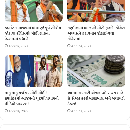
કર્ણાટક ભાજપમાં ભંગાણ! પૂર્વ સીએમ
કર્ણાટકમાં ભાજપને મોટો ફટકો! કોંગ્રેસ
જોડાયા કોંગ્રેસમાં! મોદી શાહના
અધ્યક્ષને હરાવનાર જોડાઇ ગયા
ટેન્શનમાં વધારો!
કોંગ્રેસમાં!
April 17, 2023
April 14, 2023
નાટુ નાટુ તર્જ પર મોદી મોદી!
આ 10 સરકારી યોજનાઓ બચત માટે
કર્ણાટકમાં ભાજપનો ચૂંટણી પ્રચારનો
છે શ્રેષ્ઠ! કરશે માલામાલ અને બચાવશે
વીડિયો વાયરલ!
ટેક્સ!
April 14, 2023
April 13, 2023