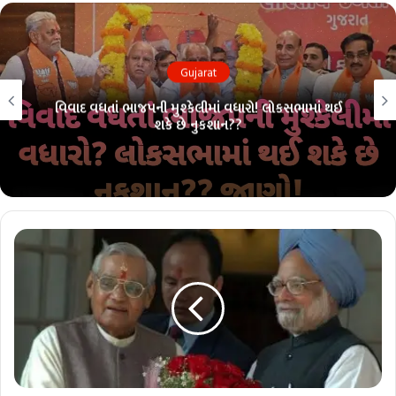
Gujarat
વિવાદ વધતાં ભાજપની મુશ્કેલીમાં વધારો! લોકસભામાં થઈ
શકે છે નુકશાન??