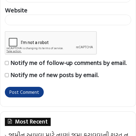
Website
Notify me of follow-up comments by email.
Notify me of new posts by email.
Most Recent
જામીન આપવા માટે નાણાં જમા કરાવવાની શરત ન