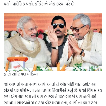
પક્ષો, પ્રાદેશિક પક્ષો, કોંગ્રેસને એક કરવા પર છે.
ફોટો સોશિયલ મીડિયા
જો આપણે બધા સાથે આવીએ તો તે એક મોટી વાત હશે.” આ
બેઠકો પર કોંગ્રેસના નેતા પ્રમોદ તિવારીએ કહ્યું છે કે જો વિપક્ષ 50
ટકા એક થઈ જાય તો પણ ભાજપને 100 બેઠકો પણ નહીં મળે.
2014માં ભાજપને 31.8 ટકા વોટ મળ્યા હતા, બાકીના 68.2 ટકા