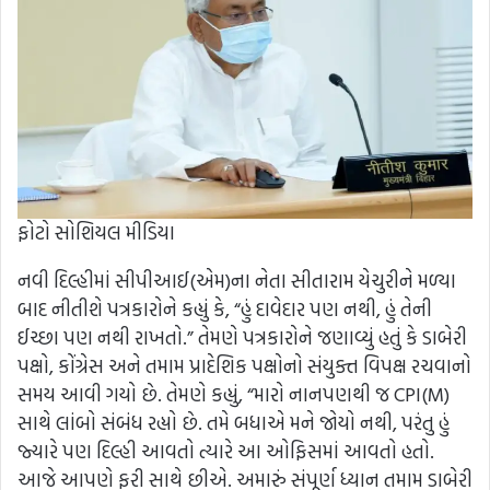
ફોટો સોશિયલ મીડિયા
નવી દિલ્હીમાં સીપીઆઈ(એમ)ના નેતા સીતારામ યેચુરીને મળ્યા
બાદ નીતીશે પત્રકારોને કહ્યું કે, “હું દાવેદાર પણ નથી, હું તેની
ઈચ્છા પણ નથી રાખતો.” તેમણે પત્રકારોને જણાવ્યું હતું કે ડાબેરી
પક્ષો, કોંગ્રેસ અને તમામ પ્રાદેશિક પક્ષોનો સંયુક્ત વિપક્ષ રચવાનો
સમય આવી ગયો છે. તેમણે કહ્યું, “મારો નાનપણથી જ CPI(M)
સાથે લાંબો સંબંધ રહ્યો છે. તમે બધાએ મને જોયો નથી, પરંતુ હું
જ્યારે પણ દિલ્હી આવતો ત્યારે આ ઓફિસમાં આવતો હતો.
આજે આપણે ફરી સાથે છીએ. અમારું સંપૂર્ણ ધ્યાન તમામ ડાબેરી