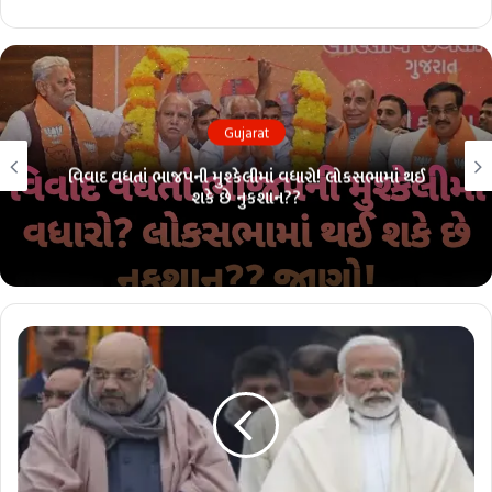
Gujarat
વિવાદ વધતાં ભાજપની મુશ્કેલીમાં વધારો! લોકસભામાં થઈ
શકે છે નુકશાન??