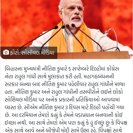
ફોટો: સોસીયલ મીડિયા
બિહારના મુખ્યમંત્રી નીતિશ કુમારે 5 સપ્ટેમ્બરે દિલ્હીમાં કોંગ્રેસ
નેતા રાહુલ ગાંધી સાથે મુલાકાત કરી હતી. મહાગઠબંધનની
સરકાર બન્યા બાદ નીતિશ કુમાર પહેલીવાર રાહુલ ગાંધીને મળ્યા
હતા. નીતિશ કુમાર અને રાહુલ ગાંધીની તસવીરોને લઈને લોકો
સોશિયલ મીડિયા પર અનેક પ્રકારની પ્રતિક્રિયાઓ આપવામાં
વ્યસ્ત છે. સીએમ નીતિશ કુમાર 3 દિવસ માટે દિલ્હી પહોંચી ગયા
છે. આ દરમિયાન તેમણે કહ્યું કે તેમને વડાપ્રધાન બનવાની કોઈ
ઈચ્છા નથી. આ સાથે તેમણે એમ પણ કહ્યું કે હું ઈચ્છું છું કે વિપક્ષ
એક સાથે આવે અને બીજેપી મોદી સામે ઉભા રહે. વિપક્ષો સાથે