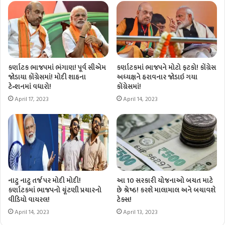
કર્ણાટક ભાજપમાં ભંગાણ! પૂર્વ સીએમ
કર્ણાટકમાં ભાજપને મોટો ફટકો! કોંગ્રેસ
જોડાયા કોંગ્રેસમાં! મોદી શાહના
અધ્યક્ષને હરાવનાર જોડાઇ ગયા
ટેન્શનમાં વધારો!
કોંગ્રેસમાં!
April 17, 2023
April 14, 2023
નાટુ નાટુ તર્જ પર મોદી મોદી!
આ 10 સરકારી યોજનાઓ બચત માટે
કર્ણાટકમાં ભાજપનો ચૂંટણી પ્રચારનો
છે શ્રેષ્ઠ! કરશે માલામાલ અને બચાવશે
વીડિયો વાયરલ!
ટેક્સ!
April 14, 2023
April 13, 2023