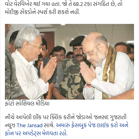
વોટ વેરવિખેર થઈ ગયા હતા. જો તે 68.2 ટકા સંગઠિત છે, તો
મોદીજી સેંકડોને સ્પર્શ કરી શકશે નહીં.
ફોટો સોશિયલ મીડિયા
નીચે આપેલી લીંક પર ક્લિક કરીને જોડાઓ જનસદ ગુજરાતી
ન્યૂઝ
The Jansad
સાથે.
અમારું ફેસબુક પેજ લાઈક કરો અને
ફોન પર અપડેટ્સ મેળવતા રહો.