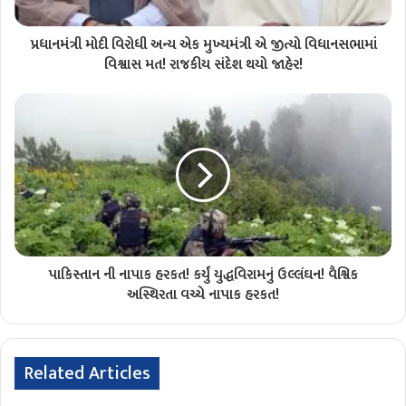
પ્રધાનમંત્રી મોદી વિરોધી અન્ય એક મુખ્યમંત્રી એ જીત્યો વિધાનસભામાં
વિશ્વાસ મત! રાજકીય સંદેશ થયો જાહેર!
પાકિસ્તાન ની નાપાક હરકત! કર્યું યુદ્ધવિરામનું ઉલ્લંઘન! વૈશ્વિક
અસ્થિરતા વચ્ચે નાપાક હરકત!
Related Articles