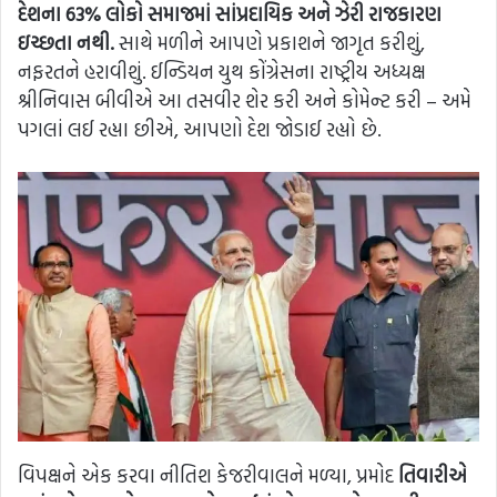
દેશના 63% લોકો સમાજમાં સાંપ્રદાયિક અને ઝેરી રાજકારણ
ઇચ્છતા નથી.
સાથે મળીને આપણે પ્રકાશને જાગૃત કરીશું,
નફરતને હરાવીશું. ઈન્ડિયન યુથ કોંગ્રેસના રાષ્ટ્રીય અધ્યક્ષ
શ્રીનિવાસ બીવીએ આ તસવીર શેર કરી અને કોમેન્ટ કરી – અમે
પગલાં લઈ રહ્યા છીએ, આપણો દેશ જોડાઈ રહ્યો છે.
વિપક્ષને એક કરવા નીતિશ કેજરીવાલને મળ્યા, પ્રમોદ
તિવારીએ