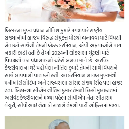
બિહારના મુખ્ય પ્રધાન નીતિશ કુમારે મંગળવારે રાષ્ટ્રીય
રાજધાનીમાં ભાજપ વિરુદ્ધ સંયુક્ત મોરચો બનાવવા માટે વિપક્ષી
નેતાઓ સાથેની તેમની બેઠક દરમિયાન, એવી અફવાઓને પણ
નકારી કાઢી હતી કે તેઓ 2024ની લોકસભા ચૂંટણી માટે
વિપક્ષનો વડા પ્રધાનપદનો ચહેરો બનવા માંગે છે. અરવિંદ
કેજરીવાલના ઘરે પહોંચેલા નીતિશ કુમારે તેમની સાથે વિપક્ષને
સાથે લાવવાની વાત કરી હતી. આ દરમિયાન નાયબ મુખ્યમંત્રી
મનીષ સિસોદિયા અને રાજ્યસભા સાંસદ સંજય સિંહ પણ હાજર
હતા. બિહારના સીએમ નીતિશ કુમાર તેમની દિલ્હી મુલાકાતમાં
અરવિંદ કેજરીવાલને મળ્યા પહેલા સીપીએમ નેતા સીતારામ
યેચુરી, સીપીઆઈ નેતા ડી રાજાને તેમની પાર્ટી ઓફિસમાં મળ્યા.