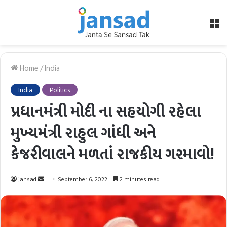
M
Home
/
India
India
Politics
પ્રધાનમંત્રી મોદી ના સહયોગી રહેલા
મુખ્યમંત્રી રાહુલ ગાંધી અને
કેજરીવાલને મળતાં રાજકીય ગરમાવો!
Send
jansad
September 6, 2022
2 minutes read
an
email