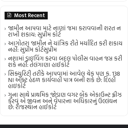
Most Recent
જામીન આપવા માટે નાણાં જમા કરાવવાની શરત ન
રાખી શકાય: સુપ્રીમ કોર્ટ
આગોતરા જામીન ને યાંત્રિક રીતે મર્યાદિત કરી શકાય
નહીં: સુપ્રીમ કોર્ટ​સુપ્રીમ
નશામાં ડ્રાઇવિંગ કરવા બદલ પોલીસ વાહન જપ્ત કરી
શકે નહીં: તેલંગાણા હાઈકોર્ટ
સિક્યુરિટી તરીકે આપવામાં આવેલ ચેક પણ ક. 138
NI એક્ટ હેઠળ કાર્યવાહી પાત્ર બની શકે છે: દિલ્હી
હાઇકોર્ટ
ગુના સાથે પ્રાથમિક જોડાણ વગર બેંક એકાઉન્ટ ફ્રીઝ
કરવું એ જીવન અને વેપારના અધિકારનું ઉલ્લંઘન
છે: રાજસ્થાન હાઈકોર્ટ