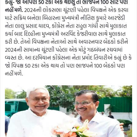
કહ્યું- જો આપણે 50 ટકા એક થઈશું તો ભાજપને 100 સીટ પણ
નહીં મળે.
2024ની લોકસભા ચૂંટણી પહેલા વિપક્ષને એક કરવા
માટે સક્રિય બનેલા બિહારના મુખ્યમંત્રી નીતિશ કુમારે આરજેડી
નેતા લાલુ પ્રસાદ યાદવ, કોંગ્રેસ નેતા રાહુલ ગાંધી સાથે મુલાકાત
કર્યા બાદ દિલ્હીના મુખ્યમંત્રી અરવિંદ કેજરીવાલ સાથે મુલાકાત
કરી છે. તેઓ વિપક્ષના નેતાઓ સાથે અવારનવાર બેઠકો કરીને
2024ની સામાન્ય ચૂંટણી પહેલા એક મોટું ગઠબંધન રચવામાં
વ્યસ્ત છે. આ દરમિયાન કોંગ્રેસના નેતા પ્રમોદ તિવારીએ કહ્યું છે કે
જો વિપક્ષ 50 ટકા એક થાય તો પણ ભાજપને 100 બેઠકો પણ
નહીં મળે.