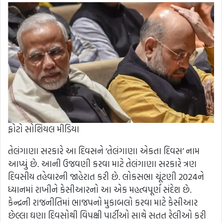
ફોટો સોશિયલ મીડિયા
તેલંગાણા સરકારે આ દિવસને ‘તેલંગાણા એકતા દિવસ’ નામ
આપ્યું છે. આની ઉજવણી કરવા માટે તેલંગાણા સરકારે ત્રણ
દિવસીય તહેવારની જાહેરાત કરી છે. લોકસભા ચૂંટણી 2024ને
ધ્યાનમાં રાખીને કેસીઆરનો આ એક મહત્વપૂર્ણ સંદેશ છે.
કેન્દ્રની રાજનીતિમાં ભાજપનો મુકાબલો કરવા માટે કેસીઆર
છેલ્લા ઘણા દિવસોથી વિપક્ષી પાર્ટીઓ સાથે સતત રેલીઓ કરી