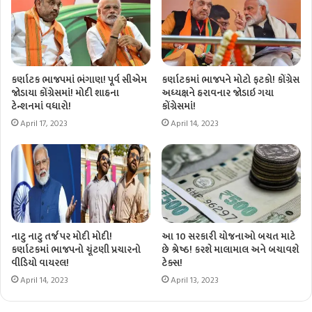
કર્ણાટક ભાજપમાં ભંગાણ! પૂર્વ સીએમ
કર્ણાટકમાં ભાજપને મોટો ફટકો! કોંગ્રેસ
જોડાયા કોંગ્રેસમાં! મોદી શાહના
અધ્યક્ષને હરાવનાર જોડાઇ ગયા
ટેન્શનમાં વધારો!
કોંગ્રેસમાં!
April 17, 2023
April 14, 2023
નાટુ નાટુ તર્જ પર મોદી મોદી!
આ 10 સરકારી યોજનાઓ બચત માટે
કર્ણાટકમાં ભાજપનો ચૂંટણી પ્રચારનો
છે શ્રેષ્ઠ! કરશે માલામાલ અને બચાવશે
વીડિયો વાયરલ!
ટેક્સ!
April 14, 2023
April 13, 2023