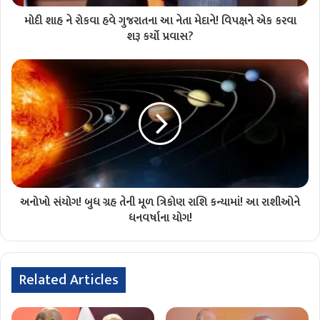
મોદી શાહ ને રોકવા હવે ગુજરાતના આ નેતા મેદાને! વિપક્ષને એક કરવા
શરૂ કર્યો પ્રવાસ?
અનોખો સંયોગ! બુધ ગ્રહ તેની મૂળ ત્રિકોણ રાશિ કન્યામાં! આ રાશીઓને
ધનવર્ષાના યોગ!
Related Articles