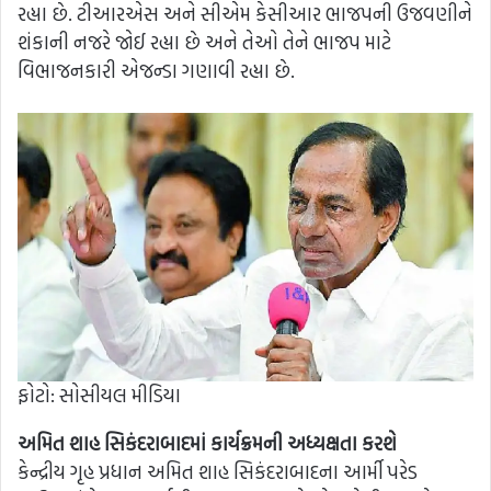
રહ્યા છે. ટીઆરએસ અને સીએમ કેસીઆર ભાજપની ઉજવણીને
શંકાની નજરે જોઈ રહ્યા છે અને તેઓ તેને ભાજપ માટે
વિભાજનકારી એજન્ડા ગણાવી રહ્યા છે.
ફોટો: સોસીયલ મીડિયા
અમિત શાહ સિકંદરાબાદમાં કાર્યક્રમની અધ્યક્ષતા કરશે
કેન્દ્રીય ગૃહ પ્રધાન અમિત શાહ સિકંદરાબાદના આર્મી પરેડ