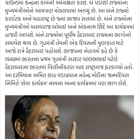
ગ્રાઉન્ડમાં કેન્દ્રના કાર્યની અધ્યક્ષતા કરશે. બે પડોશી રાજ્યોના
મુખ્યમંત્રીઓને આમંત્રણ મોકલવામાં આવ્યું છે. આ બંને રાજ્યો
કર્ણાટક અને મહારાષ્ટ્ર છે જ્યાં ભાજપ સત્તામાં છે. બંને રાજ્યોના
મુખ્યમંત્રીઓ બસવરાજ બોમાઈ અને એકનાથ શિંદે આ કાર્યક્રમમાં
હાજરી આપશે. બંને રાજ્યોમાં પૂર્વીય હૈદરાબાદ રાજ્યના ભાગોનો
સમાવેશ થાય છે. ગૃહમંત્રી તેમની એક દિવસની મુલાકાત માટે
આજે રાત્રે હૈદરાબાદ પહોંચશે. ભાજપના નેતાઓ કહે છે કે
1948માં ભારતના પ્રથમ ગૃહમંત્રી સરદાર વલ્લભભાઈ પટેલે
હૈદરાબાદના ભારતમાં વિલીનીકરણ બાદ રાષ્ટ્રધ્વજ ફરકાવ્યો હતો.
આ દરમિયાન અમિત શાહ વડાપ્રધાન નરેન્દ્ર મોદીના જન્મદિવસ
નિમિત્તે ‘સેવા કાર્યક્રમ’ નામના અન્ય કાર્યક્રમમાં પણ ભાગ લેશે.