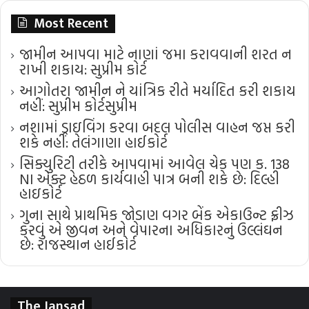
Most Recent
જામીન આપવા માટે નાણાં જમા કરાવવાની શરત ન
રાખી શકાય: સુપ્રીમ કોર્ટ
આગોતરા જામીન ને યાંત્રિક રીતે મર્યાદિત કરી શકાય
નહીં: સુપ્રીમ કોર્ટ​સુપ્રીમ
નશામાં ડ્રાઇવિંગ કરવા બદલ પોલીસ વાહન જપ્ત કરી
શકે નહીં: તેલંગાણા હાઈકોર્ટ
સિક્યુરિટી તરીકે આપવામાં આવેલ ચેક પણ ક. 138
NI એક્ટ હેઠળ કાર્યવાહી પાત્ર બની શકે છે: દિલ્હી
હાઇકોર્ટ
ગુના સાથે પ્રાથમિક જોડાણ વગર બેંક એકાઉન્ટ ફ્રીઝ
કરવું એ જીવન અને વેપારના અધિકારનું ઉલ્લંઘન
છે: રાજસ્થાન હાઈકોર્ટ
The Jansad