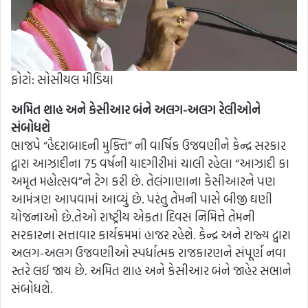
ફોટો: સોસીયલ મીડિયા
અમિત શાહ અને કેસીઆર બંને અલગ-અલગ રેલીઓને
સંબોધશે
ભાજપે “હૈદરાબાદની મુક્તિ” ની વાર્ષિક ઉજવણીને કેન્દ્ર સરકાર
દ્વારા આઝાદીના 75 વર્ષની યાદગીરીમાં ચાલી રહેલા “આઝાદી કા
અમૃત મહોત્સવ”ને ટેગ કરી છે. તેલંગાણાના કેસીઆરને પણ
આમંત્રણ આપવામાં આવ્યું છે. પરંતુ તેમની પાસે બીજી ઘણી
યોજનાઓ છે.તેઓ રાષ્ટ્રીય એકતા દિવસ નિમિત્તે તેમની
સરકારના સત્તાવાર કાર્યક્રમમાં હાજર રહેશે. કેન્દ્ર અને રાજ્ય દ્વારા
અલગ-અલગ ઉજવણીઓ સ્પર્ધાત્મક રાજકારણને સંપૂર્ણ નવા
સ્તરે લઈ જાય છે. અમિત શાહ અને કેસીઆર બંને જાહેર સભાને
સંબોધશે.