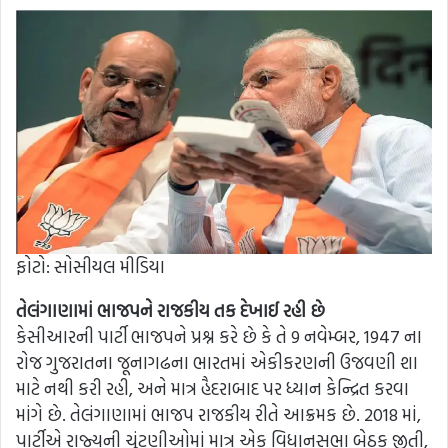
ફોટો: સોસીયલ મીડિયા
તેલંગાણામાં ભાજપને રાજકીય તક દેખાઈ રહી છે
કેસીઆરની પાર્ટી ભાજપને પ્રશ્ન કરે છે કે તે 9 નવેમ્બર, 1947 ના
રોજ ગુજરાતના જૂનાગઢના ભારતમાં એકીકરણની ઉજવણી શા
માટે નથી કરી રહી, અને માત્ર હૈદરાબાદ પર ધ્યાન કેન્દ્રિત કરવા
માંગે છે. તેલંગાણામાં ભાજપ રાજકીય રીતે આક્રમક છે. 2018 માં,
પાર્ટીએ રાજ્યની ચૂંટણીઓમાં માત્ર એક વિધાનસભા બેઠક જીતી,