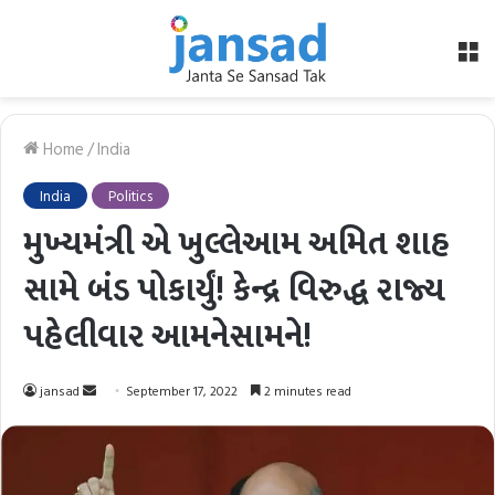
M
Home
/
India
India
Politics
મુખ્યમંત્રી એ ખુલ્લેઆમ અમિત શાહ
સામે બંડ પોકાર્યું! કેન્દ્ર વિરુદ્ધ રાજ્ય
પહેલીવાર આમનેસામને!
Send
jansad
September 17, 2022
2 minutes read
an
email