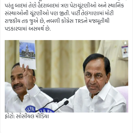
પરંતુ બાદમાં તેણે હૈદરાબાદમાં ત્રણ પેટાચૂંટણીઓ અને સ્થાનિક
સંસ્થાઓની ચૂંટણીઓ પણ જીતી. પાર્ટી તેલંગાણામાં મોટી
રાજકીય તક જુએ છે, નબળી કોંગ્રેસ TRSને મજબૂતીથી
પડકારવામાં અસમર્થ છે.
ફોટો: સોસીયલ મીડિયા