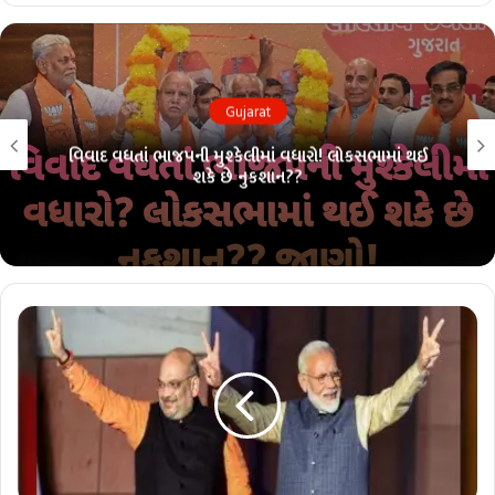
Gujarat
વિવાદ વધતાં ભાજપની મુશ્કેલીમાં વધારો! લોકસભામાં થઈ
શકે છે નુકશાન??