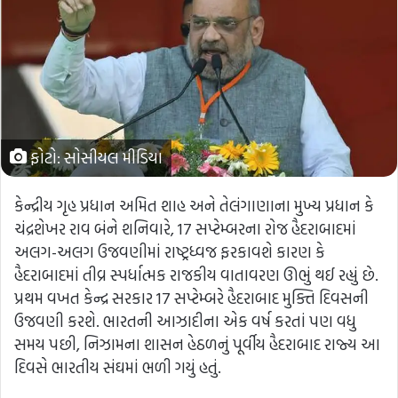
ફોટો: સોસીયલ મીડિયા
કેન્દ્રીય ગૃહ પ્રધાન અમિત શાહ અને તેલંગાણાના મુખ્ય પ્રધાન કે
ચંદ્રશેખર રાવ બંને શનિવારે, 17 સપ્ટેમ્બરના રોજ હૈદરાબાદમાં
અલગ-અલગ ઉજવણીમાં રાષ્ટ્રધ્વજ ફરકાવશે કારણ કે
હૈદરાબાદમાં તીવ્ર સ્પર્ધાત્મક રાજકીય વાતાવરણ ઊભું થઈ રહ્યું છે.
પ્રથમ વખત કેન્દ્ર સરકાર 17 સપ્ટેમ્બરે હૈદરાબાદ મુક્તિ દિવસની
ઉજવણી કરશે. ભારતની આઝાદીના એક વર્ષ કરતાં પણ વધુ
સમય પછી, નિઝામના શાસન હેઠળનું પૂર્વીય હૈદરાબાદ રાજ્ય આ
દિવસે ભારતીય સંઘમાં ભળી ગયું હતું.