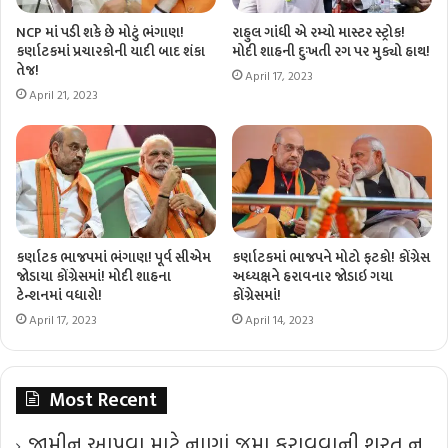
NCP માં પડી શકે છે મોટું ભંગાણ!
રાહુલ ગાંધી એ રમ્યો માસ્ટર સ્ટ્રોક!
કર્ણાટકમાં પ્રચારકોની યાદી બાદ શંકા
મોદી શાહની દુઃખતી રગ પર મુક્યો હાથ!
તેજ!
April 17, 2023
April 21, 2023
કર્ણાટક ભાજપમાં ભંગાણ! પૂર્વ સીએમ
કર્ણાટકમાં ભાજપને મોટો ફટકો! કોંગ્રેસ
જોડાયા કોંગ્રેસમાં! મોદી શાહના
અધ્યક્ષને હરાવનાર જોડાઇ ગયા
ટેન્શનમાં વધારો!
કોંગ્રેસમાં!
April 17, 2023
April 14, 2023
Most Recent
જામીન આપવા માટે નાણાં જમા કરાવવાની શરત ન