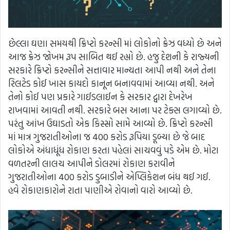
છેલ્લા ઘણા સમયથી ક્રિપ્ટો કરન્સી માં લોકોનો ક્રેઝ વધ્યો છે અને
આજ ક્રેઝ જોખમ રૂપ સાબિત થઈ રહ્યો છે. હજુ દેશની કે રાજ્યની
સરકારે ક્રિપ્ટો કરન્સીને સત્તાવાર માન્યતા આપી નથી અને તેના
રિલટેડ કોઈ ખાસ કાયદો કાનૂન બનાવવામાં આવ્યા નથી. અને
તેનો કોઈ પણ પ્રકારે ગાઈડલાઈન કે સરકાર દ્વારા દેખરેખ
રાખવામાં આવતી નથી. સરકારે બસ આના પર ટેક્સ લગાવ્યો છે.
પરંતુ આંખ ઉઘાડતો એક કિસ્સો સામે આવ્યો છે. ક્રિપ્ટો કરન્સી
માં માત્ર ગુજરાતીઓના જ 400 કરોડ રૂપિયા ડૂબ્યા છે જે બાદ
લોકોએ અંધાધૂંધ રોકાણ કરતા પહેલાં સાચવવું પડે એમ છે. મોટા
વળતરની લાલચ આપીને ડોલરમાં રોકાણ કરાવીને
ગુજરાતીઓના 400 કરોડ ડુબાડીને એપ્લિકેશન બંધ થઈ ગઈ.
હવે રોકાણકારોને રાતા પાણીએ રોવાનો વારો આવ્યો છે.