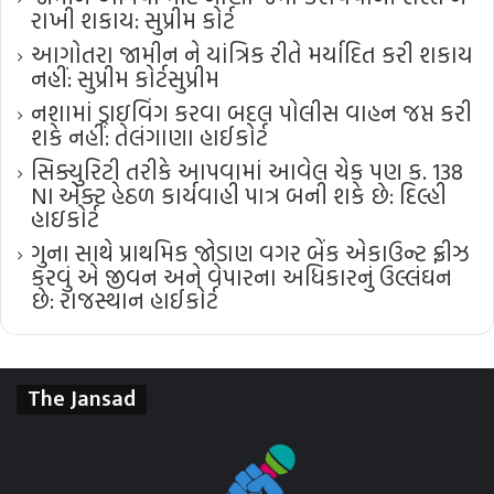
રાખી શકાય: સુપ્રીમ કોર્ટ
આગોતરા જામીન ને યાંત્રિક રીતે મર્યાદિત કરી શકાય
નહીં: સુપ્રીમ કોર્ટ​સુપ્રીમ
નશામાં ડ્રાઇવિંગ કરવા બદલ પોલીસ વાહન જપ્ત કરી
શકે નહીં: તેલંગાણા હાઈકોર્ટ
સિક્યુરિટી તરીકે આપવામાં આવેલ ચેક પણ ક. 138
NI એક્ટ હેઠળ કાર્યવાહી પાત્ર બની શકે છે: દિલ્હી
હાઇકોર્ટ
ગુના સાથે પ્રાથમિક જોડાણ વગર બેંક એકાઉન્ટ ફ્રીઝ
કરવું એ જીવન અને વેપારના અધિકારનું ઉલ્લંઘન
છે: રાજસ્થાન હાઈકોર્ટ
The Jansad