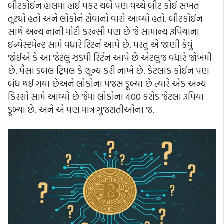
બીટકોઈન હાલમાં હાઈ પકર ચબે પણ વચ્ચે બીટ કોઈ સખત
તૂટ્યો હતો અને લોકોને રોવાનો વારો આવ્યો હતો. બીટકોઈન
સાથે અન્ય નાની મોટી કરન્સી પણ છે જે સામાન્ય રૂપિયાના
ઇન્વેસ્ટમેન્ટ સામે વધારે રિટર્ન આપે છે. પરંતુ એ જાણી કેવું
જોઈએ કે આ જેટલું ઝડપી રિર્ટન આપે છે એટલુંજ વધારે જોખમી
છે. પૈસા ડબલ ટ્રિપલ કે શૂન્ય કરી નાખે છે. કેટલાક કોઈન પણ
બંધ થઈ ગયા છેઅને લોકોના પજસ ડૂબ્યા છે ત્યારે એક અન્ય
કિસ્સો સામે આવ્યો છે જેમાં લોકોના 400 કરોડ જેટલા રૂપિયા
ડૂબ્યા છે. અને એ પણ માત્ર ગુજરાતીઓના જ.