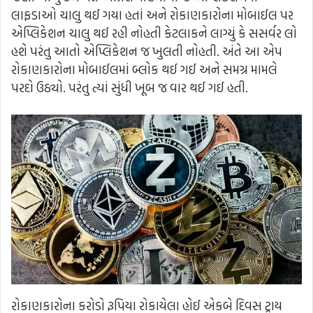
લાફડાઓ ચાલુ થઈ ગયા હતાં અને રોકાણકારોના મોબાઈલ પર
એપ્લિકેશન ચાલુ થઈ રહી નોહતી કેટલાકને લાગ્યું કે સસર્વર લો
હશે પરંતુ આતો એપ્લિકેશન જ ખુલતી નોહતી. અંતે આ એપ
રોકાણકારોના મોબાઈલમાં બ્લોક થઈ ગઈ અને સમગ્ર મામલે
પરદો ઉઠ્યો. પરંતુ ત્યાં સુંધી ખૂબ જ વાર થઈ ગઈ હતી.
રોકાણકારોના કરોડો રૂપિયા રોકાયેલા હોઈ એકબે દિવસ ટ્રાય