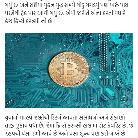
ગયું છે અને રશિયા યુક્રેન યુદ્ધ સમયે થોડું ગગડયું પણ ખરું પણ
પછીથી ટ્રેક પાર આવી ગયું છે. એવી જ રીતે એના કરતાં વધારે
ક્રેઝ ક્રિપ્ટો કરન્સી નો છે.
યુવાનો માં હવે જલ્દીથી રિટર્ન આપતા સંસાધનો અને રોકાણો
તરફ ઝુકાવ વદ્યો છે. જેમાં ક્રિપ્ટો કરન્સી હાલ માં હોટ ફેવરિટ છે. જે
ઝડપથી પૈસા રળી આપે છે અને પૈસા શૂન્ય પણ કરી નાખે છે.