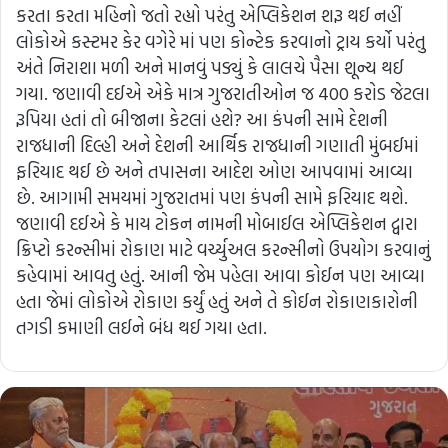
કરતા કરતા મહિનો જતો રહ્યો પરંતુ એપ્લિકેશન શરૂ થઈ નહીં
લોકોએ કસ્ટમર કેર વગેરે માં પણ કોન્ટેક કરવાનો ટ્રાય કર્યો પરંતુ
અંતે નિરાશા મળી અને માનવું પડ્યું કે લાલચે પૈસા શૂન્ય થઈ
ગયા. જણાવી દઈએ એકે માત્ર ગુજરાતીઓન જ 400 કરોડ જેટલા
રૂપિયા હતાં તો બીજાના કેટલાં હશે? આ કંપની સામે દેશની
રાજધાની દિલ્હી અને દેશની આર્થિક રાજધાની ગણાતી મુંબઈમાં
ફરિયાદ થઈ છે અને તપાસના આદેશ ઓણ આપવામાં આવ્યા
છે. આગામી સમયમાં ગુજરાતમાં પણ કંપની સામે ફરિયાદ થશે.
જણાવી દઈએ કે માય ટોકન નામની મોબાઈલ એપ્લિકેશન દ્વારા
ક્રિપ્ટો કરન્સીમાં રોકાણ માટે વર્ચ્યુઅલ કરન્સીનો ઉપયોગ કરવાનું
કહેવામાં આવતુ હતું. આની જેમ પહેલા આવા કોઈન પણ આવ્યા
હતા જેમાં લોકોએ રોકાણ કર્યું હતું અને તે કોઈન રોકાણકારોની
તગડી કમાણી લઈને બંધ થઈ ગયા હતા.