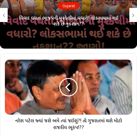
Gujarat
વિવાદ વધતાં ભાજપની મુશ્કેલીમાં વધારો! લોકસભામાં થઈ
શકે છે નુકશાન??
નરેશ પટેલ જ્યાં જશે અમે ત્યાં જઈશું?! તો ગુજરાતમાં થશે મોટો
રાજકીય ભૂકંપ!??