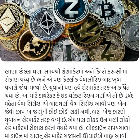
હમણાં છેલ્લા ઘણા સમયથી શેરમાર્કેટમાં અને ક્રિપ્ટો કરન્સી માં
રોકાણ વધ્યું છે અને એ પણ કેટલીક વેબસીરિઝ બાદ ખૂબ
વધારો જોવા મળ્યો છે. યુવાનો પણ હવે શેરમાર્કેટ તરફ આકર્ષિત
થયા છે. આ માટે ડાયરેકટ કે ઇંડાયરેકટ રિઝન ગણીએ તો છે હર્ષદ
મહેતા વેબ સિરીઝ. એ બાદ ઘણી વેબ સિરીઝ આવી પણ એના
જેવી છાપ આજ સુંધી કોઈ છોડી શકી નથી. બસ એજ કારણે
યુવાધન શેરમાર્કેટ તરફ વધ્યું છે.એમ પણ લોકડાઉન પછી લોકો
શેર માર્કેટમાં રોકાણ કરતાં વધારે થયા છે. લોકડાઉન સમયગાળા
માં ડાઉન માં ચાલતું શેર માર્કેટ ગજબની ઊંચાઈએ પાછું આવી