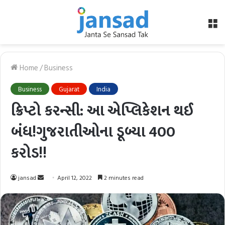
M
Home
/
Business
Business
Gujarat
India
ક્રિપ્ટો કરન્સી: આ એપ્લિકેશન થઈ
બંધ!ગુજરાતીઓના ડૂબ્યા 400
કરોડ!!
Send
jansad
April 12, 2022
2 minutes read
an
email