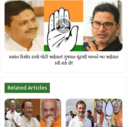
પ્રશાંત કિશોર કરશે મોટી જાહેરાત! ગુજરાત ચૂંટણી બાબતે આ જાહેરાત
કરી શકે છે!
Related Articles