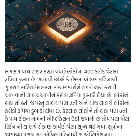
લગભગ પાંચ હજાર કરતાં વધારે લોકોના 400 કરોડ જેટલા
રૂપિયા ડૂબ્યા છે. જણાવી દઈએ કે છેલ્લા બે ત્રણ મહિનાથી
ગુજરાત સહિત દેશભરના રોકાણકારોને તગડો નફો કરાવી
આપવાની લાલચઆપીને કરોડો રૂપિયા ડુબાડી દીધા છે. લોકોને
શંકા તો હતી જ પરંતુ લાલચ પણ હતી અને એજ લાલચે લોકોના
કરોડો રૂપિયા ડુબાડી દીધા છે. કેટલાક લોકોને તો શંકા પણ હતી
કે માય ટોકન નામની એપ્લિકેશન ઉઠી જવાની છે તોય પણ મોટા
રિર્ટન ની લાલચે રોકાણ કાર્યુંણે પૈસા શૂન્ય થઈ ગયા. સૂત્રોના
જણાવ્યા મુજબ ગત એપ્રિલ મહિનાથી જ એપ્લિકેશનમાં