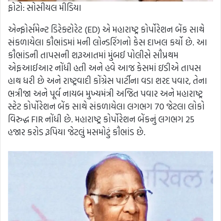
ફોટો: સોસીયલ મીડિયા
એન્ફોર્સમેન્ટ ડિરેક્ટોરેટ (ED) એ મહારાષ્ટ્ર કોર્પોરેશન બેંક સાથે
સંકળાયેલા કૌભાંડમાં મની લોન્ડરિંગનો કેસ દાખલ કર્યો છે. આ
કૌભાંડની તાપસની શરૂઆતમાં મુંબઈ પોલીસે સૌપ્રથમ
એફઆઈઆર નોંધી હતી અને હવે આજ કેસમાં ઇડીએ તાપસ
હાથ ધરી છે અને રાષ્ટ્રવાદી કોંગ્રેસ પાર્ટીના વડા શરદ પવાર, તેના
ભત્રીજા અને પૂર્વ નાયબ મુખ્યમંત્રી અજિત પવાર અને મહારાષ્ટ્ર
સ્ટેટ કોર્પોરેશન બેંક સાથે સંકળાયેલા લગભગ 70 જેટલા લોકો
વિરુદ્ધ FIR નોંધી છે. મહારાષ્ટ્ર કોર્પોરેશન બેંકનું લગભગ 25
હજાર કરોડ રૂપિયા જેટલું મસમોટું કૌભાંડ છે.