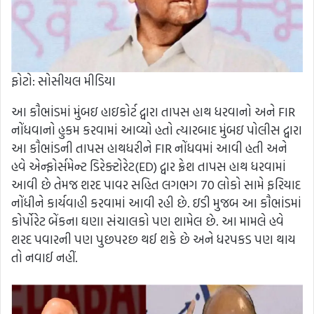
ફોટો: સોસીયલ મીડિયા
આ કૌભાંડમાં મુંબઇ હાઇકોર્ટ દ્વારા તાપસ હાથ ધરવાનો અને FIR
નોંધવાનો હુકમ કરવામાં આવ્યો હતો ત્યારબાદ મુંબઇ પોલીસ દ્વારા
આ કૌભાંડની તાપસ હાથધરીને FIR નોંધવમાં આવી હતી અને
હવે એન્ફોર્સમેન્ટ ડિરેક્ટોરેટ(ED) દ્વાર ફ્રેશ તાપસ હાથ ધરવામાં
આવી છે તેમજ શરદ પાવર સહિત લગભગ 70 લોકો સામે ફરિયાદ
નોંધીને કાર્યવાહી કરવામાં આવી રહી છે. ઇડી મુજબ આ કૌભાંડમાં
કોર્પોરેટ બેંકના ઘણા સંચાલકો પણ શામેલ છે. આ મામલે હવે
શરદ પવારની પણ પુછપરછ થઈ શકે છે અને ધરપકડ પણ થાય
તો નવાઈ નહીં.