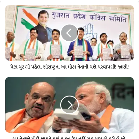
પેટા ચુંટણી પહેલા સૌરાષ્ટ્રના આ મોટા નેતાની થશે ઘરવાપસી! જાણો!