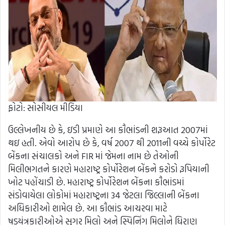
ફોટો: સોસીયલ મીડિયા
ઉલ્લેખનીય છે કે, ઇડી પ્રમાણે આ કૌભાંડની શરૂઆત 2007માં
થઇ હતી. એવો આરોપ છે કે, વર્ષ 2007 થી 2011ની વચ્ચે કોર્પોરેટ
બેંકના સંચાલકો અને FIR માં જેમના નામ છે તેઓની
મિલીભગતને કારણે મહારાષ્ટ્ર કોર્પોરેશન બેંકને કરોડો રૂપિયાની
ખોટ પહોંચાડી છે. મહારાષ્ટ્ર કોર્પોરેશન બેંકના કૌભાંડમાં
સંડોવાયેલા લોકોમાં મહારાષ્ટ્રના 34 જેટલા જિલ્લાની બેંકના
અધિકારીઓ શામેલ છે. આ કૌભાંડ આચરવા માટે
ષડયંત્રકારીઓએ સુગર મિલો અને સ્પિનિંગ મિલોને ધિરાણ