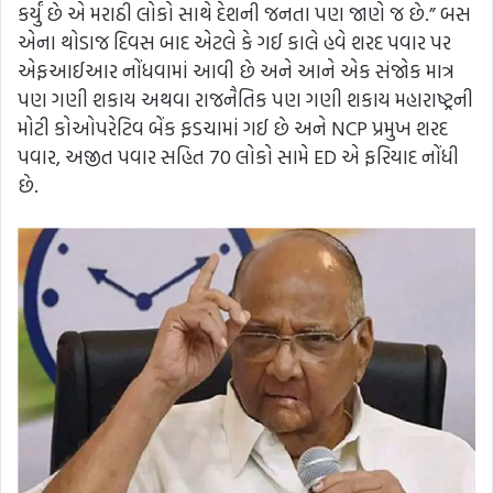
કર્યું છે એ મરાઠી લોકો સાથે દેશની જનતા પણ જાણે જ છે.” બસ
એના થોડાજ દિવસ બાદ એટલે કે ગઈ કાલે હવે શરદ પવાર પર
એફઆઈઆર નોંધવામાં આવી છે અને આને એક સંજોક માત્ર
પણ ગણી શકાય અથવા રાજનૈતિક પણ ગણી શકાય મહારાષ્ટ્રની
મોટી કોઓપરેટિવ બેંક ફડચામાં ગઈ છે અને NCP પ્રમુખ શરદ
પવાર, અજીત પવાર સહિત 70 લોકો સામે ED એ ફરિયાદ નોંધી
છે.