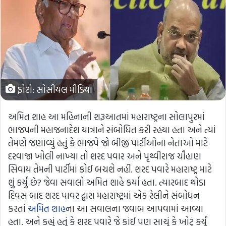
ફોટો: સોસીયલ મીડિયા
અમિત શાહ આ મહિનાની શરૂઆતમાં મહારાષ્ટ્રના સોલાપુરમાં
ભાજપની મહાજનાદેશ યાત્રાને સંબોધિત કરી રહયા હતા અને ત્યાં
તેમણે જણાવ્યું હતું કે ભાજપે જો બીજી પાર્ટીઓના નેતાઓ માટે
દરવાજા ખોલી નાખ્યા તો શરદ પવાર અને પૃથ્વીરાજ ચૌહાણ
સિવાય તેમની પાર્ટીમાં કોઈ બચશે નહીં. શરદ પવારે મહારાષ્ટ્ર માટે
શું કર્યું છે? જેવા સવાલો અમિત શાહે કર્યા હતા. ત્યારબાદ થોડા
દિવસ બાદ શરદ પાવર દ્વારા મહારાષ્ટ્રમાં એક રેલીને સંબોધન
કરતાં
અમિત શાહ
ના આ સવાલના જવાબ આપવામાં આવ્યા
હતા. અને કહ્યું હતું કે શરદ પવારે જે કાંઈ પણ સાચું કે ખોટું કર્યું