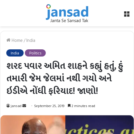
M
Home
/
India
India
Politics
શરદ પવાર અમિત શાહને કહ્યું હતું, હું
તમારી જેમ જેલમાં નથી ગયો અને
ઇડીએ નોંધી ફરિયાદ! જાણો!
Send
jansad
September 25, 2019
2 minutes read
an
email