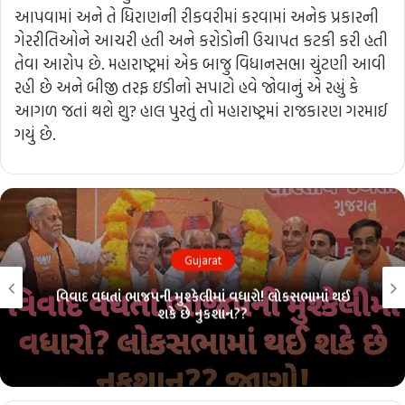
આપવામાં અને તે ધિરાણની રીકવરીમાં કરવામાં અનેક પ્રકારની
ગેરરીતિઓને આચરી હતી અને કરોડોની ઉચાપત કટકી કરી હતી
તેવા આરોપ છે. મહારાષ્ટ્રમાં એક બાજુ વિધાનસભા ચુંટણી આવી
રહી છે અને બીજી તરફ ઇડીનો સપાટો હવે જોવાનું એ રહ્યું કે
આગળ જતાં થશે શુ? હાલ પુરતું તો મહારાષ્ટ્રમાં રાજકારણ ગરમાઈ
ગયું છે.
Gujarat
વિવાદ વધતાં ભાજપની મુશ્કેલીમાં વધારો! લોકસભામાં થઈ
શકે છે નુકશાન??