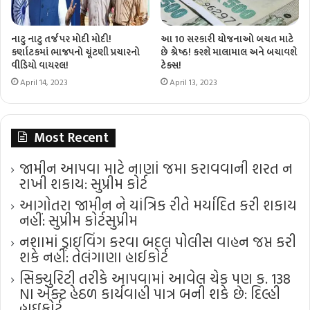
નાટુ નાટુ તર્જ પર મોદી મોદી!
આ 10 સરકારી યોજનાઓ બચત માટે
કર્ણાટકમાં ભાજપનો ચૂંટણી પ્રચારનો
છે શ્રેષ્ઠ! કરશે માલામાલ અને બચાવશે
વીડિયો વાયરલ!
ટેક્સ!
April 14, 2023
April 13, 2023
Most Recent
જામીન આપવા માટે નાણાં જમા કરાવવાની શરત ન
રાખી શકાય: સુપ્રીમ કોર્ટ
આગોતરા જામીન ને યાંત્રિક રીતે મર્યાદિત કરી શકાય
નહીં: સુપ્રીમ કોર્ટ​સુપ્રીમ
નશામાં ડ્રાઇવિંગ કરવા બદલ પોલીસ વાહન જપ્ત કરી
શકે નહીં: તેલંગાણા હાઈકોર્ટ
સિક્યુરિટી તરીકે આપવામાં આવેલ ચેક પણ ક. 138
NI એક્ટ હેઠળ કાર્યવાહી પાત્ર બની શકે છે: દિલ્હી
હાઇકોર્ટ