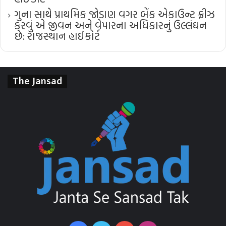
ગુના સાથે પ્રાથમિક જોડાણ વગર બેંક એકાઉન્ટ ફ્રીઝ
કરવું એ જીવન અને વેપારના અધિકારનું ઉલ્લંઘન
છે: રાજસ્થાન હાઈકોર્ટ
The Jansad