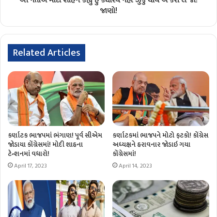
આ નેતાએ મોદી શાહને કહ્યું હું ક્યારેય નહીં ઝુકુ થાય એ કરી લે જો!
જાણો!
Related Articles
કર્ણાટક ભાજપમાં ભંગાણ! પૂર્વ સીએમ
કર્ણાટકમાં ભાજપને મોટો ફટકો! કોંગ્રેસ
જોડાયા કોંગ્રેસમાં! મોદી શાહના
અધ્યક્ષને હરાવનાર જોડાઇ ગયા
ટેન્શનમાં વધારો!
કોંગ્રેસમાં!
April 17, 2023
April 14, 2023