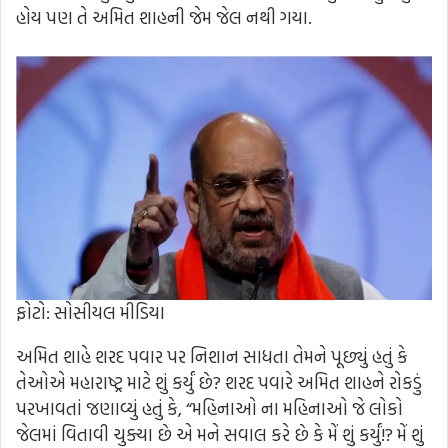
હોય પણ તે અમિત શાહની જેમ જેલ નથી ગયા.
ફોટો: સોસીયલ મીડિયા
અમિત શાહે શરદ પવાર પર નિશાન સાધતા તેમને પૂછ્યું હતું કે
તેઓએ મહારાષ્ટ્ર માટે શું કર્યું છે? શરદ પવારે અમિત શાહને રોકડું
પરખાવતાં જણાવ્યું હતું કે, “મહિનાઓ ના મહિનાઓ જે લોકો
જેલમાં વિતાવી ચુક્યા છે એ મને સવાલ કરે છે કે મેં શું કર્યું!? મેં શું