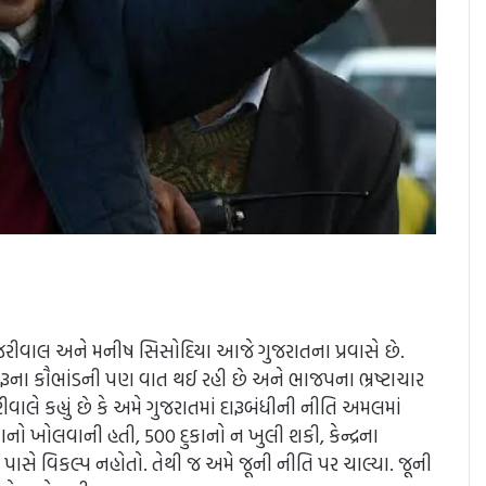
 કેજરીવાલ અને મનીષ સિસોદિયા આજે ગુજરાતના પ્રવાસે છે.
ારૂના કૌભાંડની પણ વાત થઈ રહી છે અને ભાજપના ભ્રષ્ટાચાર
ાલે કહ્યું છે કે અમે ગુજરાતમાં દારૂબંધીની નીતિ અમલમાં
ુકાનો ખોલવાની હતી, 500 દુકાનો ન ખુલી શકી, કેન્દ્રના
ે વિકલ્પ નહોતો. તેથી જ અમે જૂની નીતિ પર ચાલ્યા. જૂની