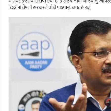
અરવિંદ કેજરીવાલે દાવો કર્યો છે કે રાજધાનીમાં બીજેપીનું ઓપરેશ
દિલ્હીમાં તેમની સરકારને તોડી પાડવાનું કાવતરું હતું.