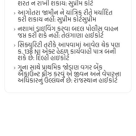
શરત ન રાખી શકાય: સુપ્રીમ કોર્ટ
આગોતરા જામીન ને યાંત્રિક રીતે મર્યાદિત
કરી શકાય નહીં: સુપ્રીમ કોર્ટ​સુપ્રીમ
નશામાં ડ્રાઇવિંગ કરવા બદલ પોલીસ વાહન
જપ્ત કરી શકે નહીં: તેલંગાણા હાઈકોર્ટ
સિક્યુરિટી તરીકે આપવામાં આવેલ ચેક પણ
ક. 138 NI એક્ટ હેઠળ કાર્યવાહી પાત્ર બની
શકે છે: દિલ્હી હાઇકોર્ટ
ગુના સાથે પ્રાથમિક જોડાણ વગર બેંક
એકાઉન્ટ ફ્રીઝ કરવું એ જીવન અને વેપારના
અધિકારનું ઉલ્લંઘન છે: રાજસ્થાન હાઈકોર્ટ