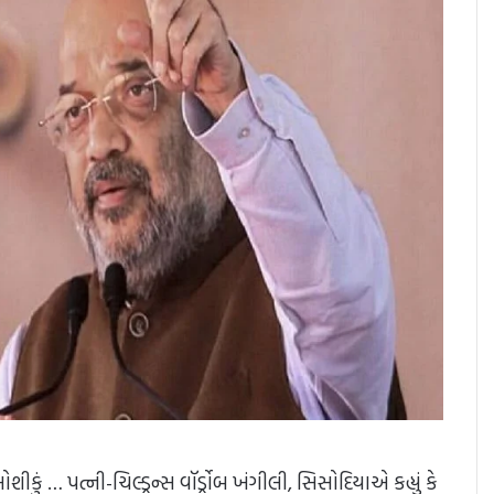
… પત્ની-ચિલ્ડ્રન્સ વૉર્ડ્રોબ ખંગીલી, સિસોદિયાએ કહ્યું કે