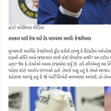
ફોટો સોશિયલ મીડિયા
સરકાર પાડી દેવા માટે રેડ પાડવામાં આવી: કેજરીવાલ
મુખ્યમંત્રી અરવિંદ કેજરીવાલે ટ્વીટ કરીને લખ્યું કે દિલ્હીમા
દારૂની નીતિ અને ભ્રષ્ટાચાર સાથે કોઈ લેવાદેવા નથી? આ દરોડા મ
હતા? જેમ કે તેઓએ અન્ય રાજ્યોમાં કર્યું છે. હવે સીએમનું આ
પહેલા મોટો આરોપ લગાવ્યો હતો. તેમણે કહ્યું હતું કે તેમને ભા
કહેવામાં આવ્યું હતું કે જો પાર્ટી વિખેરી નાખવામાં આવશે, તો