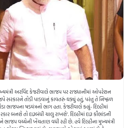
 મુખ્યમંત્રી અરવિંદ કેજરીવાલે ભાજપ પર રાજધાનીમાં ઓપરેશન
રકારને તોડી પાડવાનું કાવતરું ઘડ્યું હતું, પરંતુ તે નિષ્ફળ
 ભાજપના ષડયંત્રનો ભાગ હતા. કેજરીવાલે કહ્યું- દિલ્હીમાં
‘સરકાર બનશે તો દારૂબંધી ચાલુ રાખશે’. દિલ્હીમાં દારૂ કૌભાંડની
ાજપ વચ્ચેની ખેંચતાણ વધી રહી છે. હવે દિલ્હીના મુખ્યમંત્રી