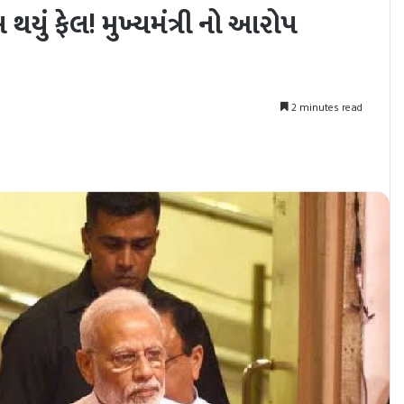
ું ફેલ! મુખ્યમંત્રી નો આરોપ
2 minutes read
nt