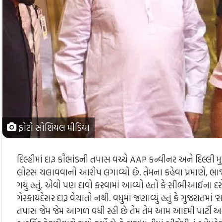
ફોટો સોશિયલ મીડિયા
દિલ્હીમાં દારૂ કૌભાંડની તપાસ વચ્ચે AAP કન્વીનર અને દિલ્લી
લોટસ ચલાવવાનો આરોપ લગાવ્યો છે. તેમના કહેવા પ્રમાણે, ભાજપે સ
ગયું હતું. એવો પણ દાવો કરવામાં આવ્યો હતો કે સીબીઆઈના દરોડા
ગેરકાયદેસર દારૂ વેચાતો નથી. વધુમાં જણાવ્યું હતું કે ગુજરાતમાં 
તપાસ જેમ જેમ આગળ વધી રહી છે તેમ તેમ આમ આદમી પાર્ટી અને ભ