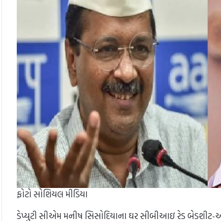
ફોટો સોશિયલ મીડિયા
ડેપ્યુટી સીએમ મનીષ સિસોદિયાના ઘર સીબીઆઇ રેડ બેડશીટ-ઓશીકું 