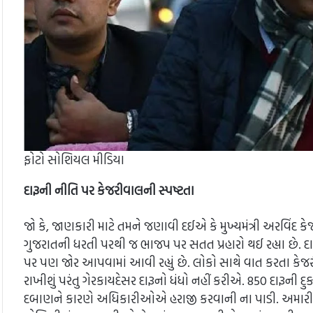
ફોટો સોશિયલ મીડિયા
દારૂની નીતિ પર કેજરીવાલની સ્પષ્ટતા
જો કે, જાણકારી માટે તમને જણાવી દઈએ કે મુખ્યમંત્રી અરવિંદ
ગુજરાતની ધરતી પરથી જ ભાજપ પર સતત પ્રહારો થઈ રહ્યા છે. દ
પર પણ જોર આપવામાં આવી રહ્યું છે. લોકો સાથે વાત કરતા કેજરીવ
રાખીશું પરંતુ ગેરકાયદેસર દારૂનો ધંધો નહીં કરીએ. 850 દારૂની દ
દબાણને કારણે અધિકારીઓએ હરાજી કરવાની ના પાડી. અમારી પાસ