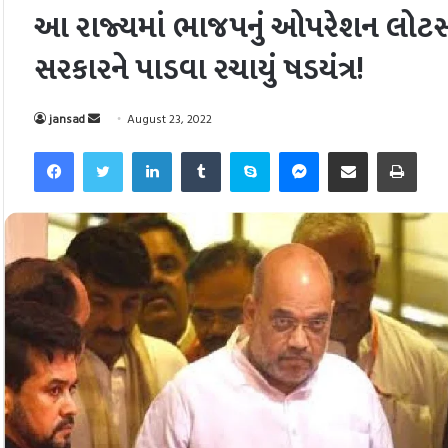
આ રાજ્યમાં ભાજપનું ઓપરેશન લોટસ થય
સરકારને પાડવા રચાયું ષડયંત્ર!
Send
jansad
August 23, 2022
an
Facebook
Twitter
LinkedIn
Tumblr
Skype
Messenger
Share via Email
Pri
email