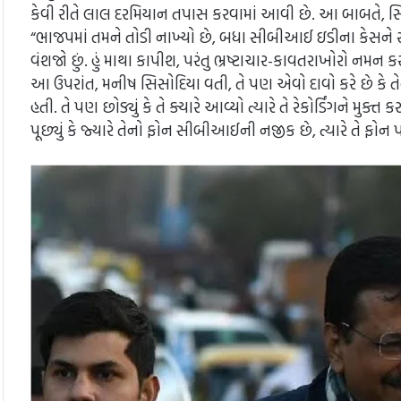
કેવી રીતે લાલ દરમિયાન તપાસ કરવામાં આવી છે. આ બાબતે, સિસો
“ભાજપમાં તમને તોડી નાખ્યો છે, બધા સીબીઆઈ ઇડીના કેસને રો
વંશજો છું. હું માથા કાપીશ, પરંતુ ભ્રષ્ટાચાર-કાવતરાખોરો નમન કર
આ ઉપરાંત, મનીષ સિસોદિયા વતી, તે પણ એવો દાવો કરે છે કે તે
હતી. તે પણ છોડ્યું કે તે ક્યારે આવ્યો ત્યારે તે રેકોર્ડિંગને
પૂછ્યું કે જ્યારે તેનો ફોન સીબીઆઈની નજીક છે, ત્યારે તે ફોન