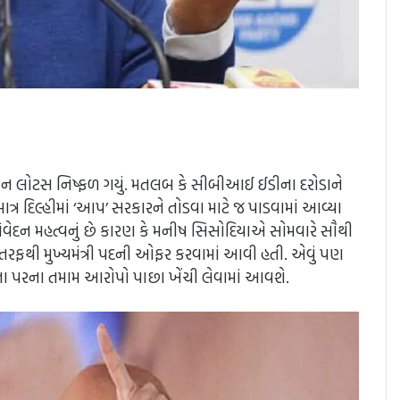
ં ઓપરેશન લોટસ નિષ્ફળ ગયું. મતલબ કે સીબીઆઈ ઈડીના દરોડાને
ાત્ર દિલ્હીમાં ‘આપ’ સરકારને તોડવા માટે જ પાડવામાં આવ્યા
 નિવેદન મહત્વનું છે કારણ કે મનીષ સિસોદિયાએ સોમવારે સૌથી
જપ તરફથી મુખ્યમંત્રી પદની ઓફર કરવામાં આવી હતી. એવું પણ
 તેમના પરના તમામ આરોપો પાછા ખેંચી લેવામાં આવશે.