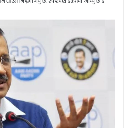
ન લોટસ નિષ્ફળ ગયું છે. સ્પષ્ટપણે કહેવામાં આવ્યું છે કે