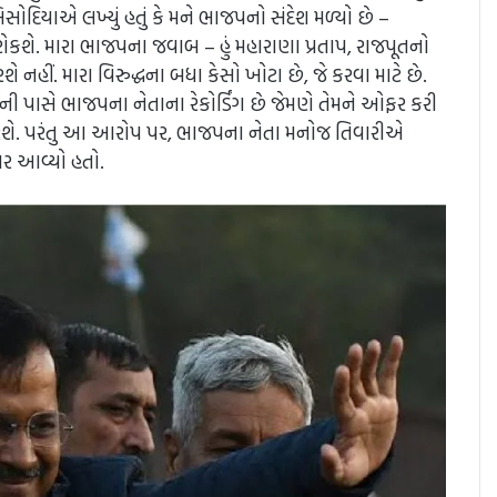
દિયાએ લખ્યું હતું કે મને ભાજપનો સંદેશ મળ્યો છે –
કશે. મારા ભાજપના જવાબ – હું મહારાણા પ્રતાપ, રાજપૂતનો
શે નહીં. મારા વિરુદ્ધના બધા કેસો ખોટા છે, જે કરવા માટે છે.
ની પાસે ભાજપના નેતાના રેકોર્ડિંગ છે જેમણે તેમને ઓફર કરી
 મુક્ત કરશે. પરંતુ આ આરોપ પર, ભાજપના નેતા મનોજ તિવારીએ
 પર આવ્યો હતો.