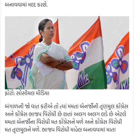
બનાવવામાં મદદ કરશે.
ફોટો: સોસીયલ મીડિયા
બંગાળની જો વાત કરીએ તો ત્યાં મમતા બેનર્જીની તૃણમુલ કોંગ્રેસ
અને કોંગ્રેસ ભાજપ વિરોધી છે છતાં અલગ અલગ લડે છે એટલે
મમતા બેનર્જીના વિરોધી મત કોંગ્રેસને મળે અને કોંગ્રેસ વિરોધી
મત તૃણમુલને મળે. ભાજપ વિરોધી માહેલ બનાવવામાં માતા