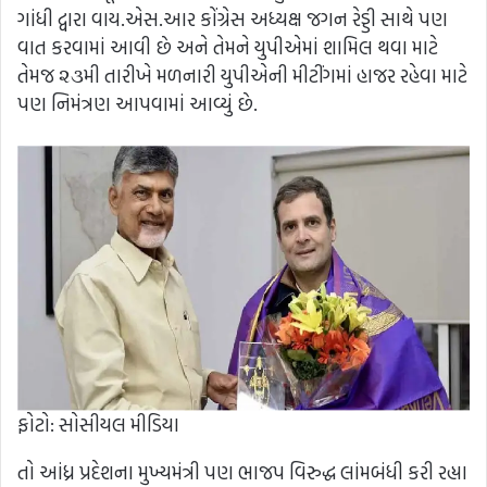
ગાંધી દ્વારા વાય.એસ.આર કોંગ્રેસ અધ્યક્ષ જગન રેડ્ડી સાથે પણ
વાત કરવામાં આવી છે અને તેમને યુપીએમાં શામિલ થવા માટે
તેમજ ૨૩મી તારીખે મળનારી યુપીએની મીટીંગમાં હાજર રહેવા માટે
પણ નિમંત્રણ આપવામાં આવ્યું છે.
ફોટો: સોસીયલ મીડિયા
તો આંધ્ર પ્રદેશના મુખ્યમંત્રી પણ ભાજપ વિરુદ્ધ લાંમબંધી કરી રહ્યા