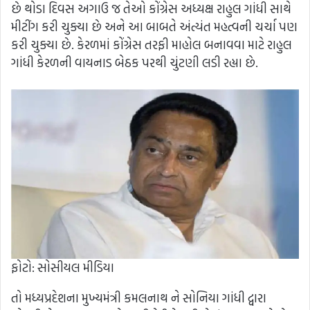
છે થોડા દિવસ અગાઉ જ તેઓ કોંગ્રેસ અધ્યક્ષ રાહુલ ગાંધી સાથે
મીટીંગ કરી ચુક્યા છે અને આ બાબતે અંત્યંત મહત્વની ચર્ચા પણ
કરી ચુક્યા છે. કેરળમાં કોંગ્રેસ તરફી માહોલ બનાવવા માટે રાહુલ
ગાંધી કેરળની વાયનાડ બેઠક પરથી ચુંટણી લડી રહ્યા છે.
ફોટો: સોસીયલ મીડિયા
તો મધ્યપ્રદેશના મુખ્યમંત્રી કમલનાથ ને સોનિયા ગાંધી દ્વારા