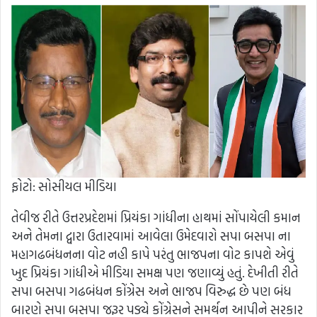
ફોટો: સોસીયલ મીડિયા
તેવીજ રીતે ઉત્તરપ્રદેશમાં પ્રિયંકા ગાંધીના હાથમાં સોંપાયેલી કમાન
અને તેમના દ્વારા ઉતારવામાં આવેલા ઉમેદવારો સપા બસપા ના
મહાગઢબંધનના વોટ નહી કાપે પરંતુ ભાજપના વોટ કાપશે એવું
ખુદ પ્રિયંકા ગાંધીએ મીડિયા સમક્ષ પણ જણાવ્યું હતું. દેખીતી રીતે
સપા બસપા ગઢબંધન કોંગ્રેસ અને ભાજપ વિરુદ્ધ છે પણ બંધ
બારણે સપા બસપા જરૂર પડ્યે કોંગ્રેસને સમર્થન આપીને સરકાર