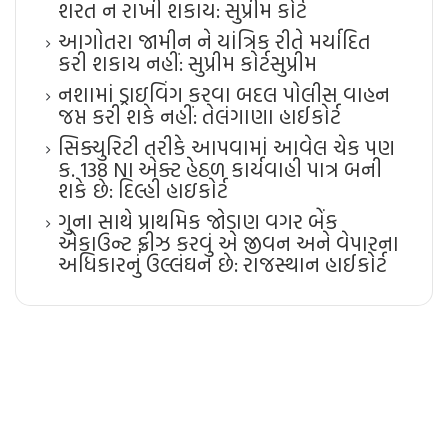
શરત ન રાખી શકાય: સુપ્રીમ કોર્ટ
આગોતરા જામીન ને યાંત્રિક રીતે મર્યાદિત
કરી શકાય નહીં: સુપ્રીમ કોર્ટ​સુપ્રીમ
નશામાં ડ્રાઇવિંગ કરવા બદલ પોલીસ વાહન
જપ્ત કરી શકે નહીં: તેલંગાણા હાઈકોર્ટ
સિક્યુરિટી તરીકે આપવામાં આવેલ ચેક પણ
ક. 138 NI એક્ટ હેઠળ કાર્યવાહી પાત્ર બની
શકે છે: દિલ્હી હાઇકોર્ટ
ગુના સાથે પ્રાથમિક જોડાણ વગર બેંક
એકાઉન્ટ ફ્રીઝ કરવું એ જીવન અને વેપારના
અધિકારનું ઉલ્લંઘન છે: રાજસ્થાન હાઈકોર્ટ