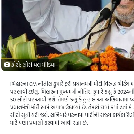
ફોટો: સોસીયલ મીડિયા
બિહારના CM નીતીશ કુમારે ફરી પ્રધાનમંત્રી મોદી વિરુદ્ધ બેટિંગ
પર લાવી દઈશું. બિહારના મુખ્યમંત્રી નીતિશ કુમારે કહ્યું કે 20
50 સીટો પર આવી જશે. તેમણે કહ્યું કે હું હાલ આ અભિયાનમાં વ્ય
પ્રધાનમંત્રી મોદી સામે અવાજ ઉઠાવ્યો છે. તેમણે દાવો કર્યો હત
સીટો સુધી ઘટી જશે. શનિવારે પટનામાં પાર્ટીની રાજ્ય કાર્યકારિણ
માટે ઘણા પ્રયાસો કરવામાં આવી રહ્યા છે.