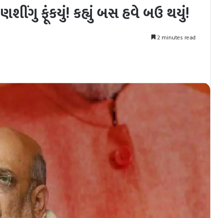
ણશીંગુ ફૂંકયું! કહ્યું બસ હવે બઉ થયું!
2 minutes read
nt