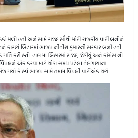
ઠકો મળી હતી અને સામે રાજદ સૌથી મોટી રાજકીય પાર્ટી બનીને
ને કારણે બિહારમાં ભાજપ નીતીશ કુમારની સરકાર બની હતી.
િ કરી હતી. હાલ માં બિહારમાં રાજદ, જેડીયું અને કોંગ્રેસ ની
 વિપક્ષને એક કરવા માટે થોડા સમય પહેલા તેલંગણાના
મેસેજ ગયો કે હવે ભાજપ સામે તમામ વિપક્ષી પાર્ટીએક થશે.