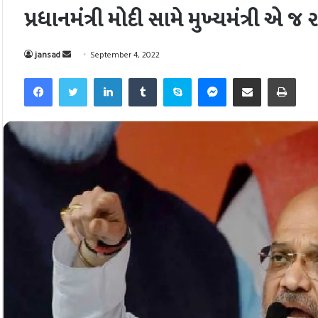
પ્રધાનમંત્રી મોદી સામે મુખ્યમંત્રી એ જ ર
Send
jansad
September 4, 2022
an
Facebook
Twitter
LinkedIn
Tumblr
Skype
Messenger
Share via Email
Pri
email