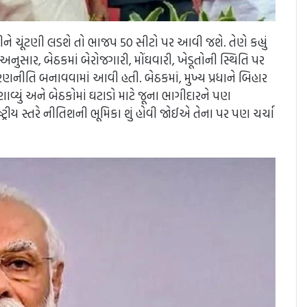
ે મળીને ચૂંટણી લડશે તો ભાજપ 50 સીટો પર આવી જશે. તેણે કહ્યું
દન અનુસાર, બેઠકમાં બેરોજગારી, મોંઘવારી, ખેડૂતોની સ્થિતિ પર
રણનીતિ બનાવવામાં આવી હતી. બેઠકમાં, મુખ્ય પ્રધાને બિહાર
ાવ્યું અને બેઠકોમાં ઘટાડો માટે જૂના ભાગીદારને પણ
્ટ્રીય સ્તરે નીતિશની ભૂમિકા શું હોવી જોઈએ તેના પર પણ ચર્ચા