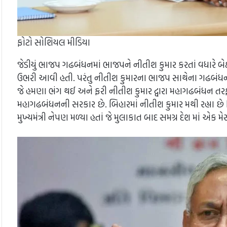
ફોટો સોશિયલ મીડિયા
જેડીયું ભાજપ ગઢબંધનમાં ભાજપને નીતીશ કુમાર કરતાં વધારે બે
ઉભરી આવી હતી. પરંતુ નીતીશ કુમારના ભાજપ સાથેના ગઢબંધન
જે હમણા ભંગ થઈ અને ફરી નીતીશ કુમાર દ્વારા મહાગઢબંધન તરફ ગત
મહાગઢબંધનની સરકાર છે. બિહારમાં નીતીશ કુમાર મથી રહ્યા છે
મુખ્યમંત્રી નેપણ મળ્યા હતાં જે મુલાકાત બાદ સમગ્ર દેશ માં એક 