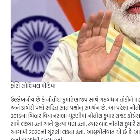
ફોટો સોશિયલ મીડિયા
ઉલ્લેખનીય છે કે નીતીશ કુમારે ભાજપ સાથે ગઠબંધન તોડીને 
અને ડાબેરી પક્ષો સહિત સાત પક્ષોનું સમર્થન છે. આ પહેલા ની
2015ના બિહાર વિધાનસભા ચૂંટણીમાં નીતીશ કુમાર રાજદ કોંગ
સામે લડ્યા હતાં અને જીત્યા પણ હતાં. ત્યાર બાદ નીતીશ કુમારે
આગામી 2020ની ચૂંટણી લડ્યા હતાં. આશ્ચર્યનિવાત એ છે કે 