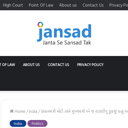
High Court
Point Of Law
About us
Contact Us
Privacy Po
T OF LAW
ABOUT US
CONTACT US
PRIVACY POLICY
Home
/
India
/
પ્રધાનમંત્રી મોદી સામે મુખ્યમંત્રી એ જ રણશીંગુ ફૂંકયું! કહ્યુ
India
Politics