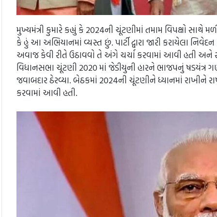
મુખ્યમંત્રી કુમારે કહ્યું કે 2024ની ચૂંટણીમાં તમામ વિપક્ષો સાથ
કે હું આ અભિયાનમાં વ્યસ્ત છું. પાર્ટી દ્વારા જારી કરાયેલા નિવે
અવાજ કેવી રીતે ઉઠાવવો તે અંગે ચર્ચા કરવામાં આવી હતી અને 
વિધાનસભા ચૂંટણી 2020 માં જેડીયુની હારને ભાજપનું ષડયંત્ર ગણ
જવાબદાર ઠેરવ્યા. બેઠકમાં 2024ની ચૂંટણીને ધ્યાનમાં રાખીને રાષ
કરવામાં આવી હતી.