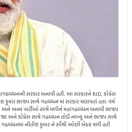
મહાગઠબંધનની સરકાર બનાવી હતી. આ સરકારને RJD, કોંગ્રેસ
તીશ કુમાર ભાજપ સાથે ગઢબંધન માં સરકાર ચલાવતાં હતા. વર્ષ
્રેસ અને અન્ય પાર્ટીઓ સાથે મળીને મહાગઢબંધન બનાવી ભાજપ
 રાજદ અને કોંગ્રેસ સાથે ગઢબંધન તોડી નાખ્યું અને ભાજપ સાથે
આ ગઢબંધનમાં નીતીશ કુમાર ને સૌથી ઓછી બેઠક મળી હતી