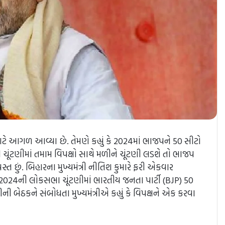
 માટે આગળ આવ્યા છે. તેમણે કહ્યું કે 2024માં ભાજપને 50 સીટો
24ની ચૂંટણીમાં તમામ વિપક્ષો સાથે મળીને ચૂંટણી લડશે તો ભાજપ
સ્ત છું. બિહારના મુખ્યમંત્રી નીતિશ કુમારે ફરી એકવાર
ો કે 2024ની લોકસભા ચૂંટણીમાં ભારતીય જનતા પાર્ટી (BJP) 50
ીની બેઠકને સંબોધતા મુખ્યમંત્રીએ કહ્યું કે વિપક્ષને એક કરવા