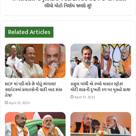
લીધો મોટો નિર્ણય જાણો શું!
Related Articles
NCP માં પડી શકે છે મોટું ભંગાણ!
રાહુલ ગાંધી એ રમ્યો માસ્ટર સ્ટ્રોક!
કર્ણાટકમાં પ્રચારકોની યાદી બાદ શંકા
મોદી શાહની દુઃખતી રગ પર મુક્યો હાથ!
તેજ!
April 17, 2023
April 21, 2023