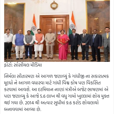
ફોટો: સોસીયલ મીડિયા
નિર્મલા સીતારમણ એ આગળ જણાવ્યું કે ગાંધીજી ના સકારાત્મક
મૂલ્યો ને આગળ વધારવા માટે ગાંધી વિશ્વ કોષ પણ વિકસિત
કરવામાં આવશે. આ દરમિયાન નાણાં મંત્રીએ બજેટ ભાષણમાં એ
પણ જણાવ્યુ કે આજે 5.6 લાખ થી વધુ ગામો ખુલ્લામાં શોચ મુક્ત
થઈ ગયા છે. 2014 થી અત્યાર સુધીમાં 9.6 કરોડ શોચલાયો
બનાવવામાં આવ્યા છે.