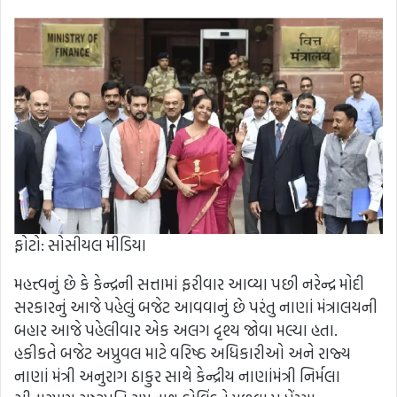
ફોટો: સોસીયલ મીડિયા
મહત્ત્વનું છે કે કેન્દ્રની સત્તામાં ફરીવાર આવ્યા પછી નરેન્દ્ર મોદી
સરકારનું આજે પહેલું બજેટ આવવાનું છે પરંતુ નાણાં મંત્રાલયની
બહાર આજે પહેલીવાર એક અલગ દૃશ્ય જોવા મલ્યા હતા.
હકીકતે બજેટ અપ્રુવલ માટે વરિષ્ઠ અધિકારીઓ અને રાજ્ય
નાણાં મંત્રી અનુરાગ ઠાકુર સાથે કેન્દ્રીય નાણાંમંત્રી નિર્મલા