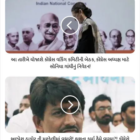
આ તારીખે યોજાશે કોંગ્રેસ વર્કિંગ કમિટીની બેઠક, કોંગ્રેસ અધ્યક્ષ માટે
સોનિયા ગાંધીનું નિવેદન!
અલ્પેશ ઠાકોર ની મુશ્કેલીમાં વધારો! હાથના કર્યા હૈયે વાગ્યા?! કોંગ્રેસે