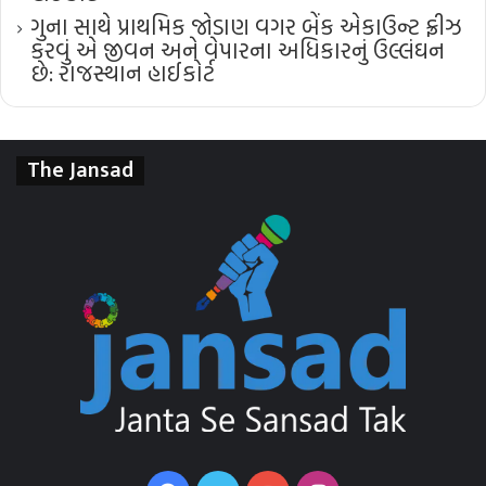
ગુના સાથે પ્રાથમિક જોડાણ વગર બેંક એકાઉન્ટ ફ્રીઝ
કરવું એ જીવન અને વેપારના અધિકારનું ઉલ્લંઘન
છે: રાજસ્થાન હાઈકોર્ટ
The Jansad