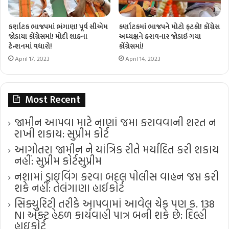
કર્ણાટક ભાજપમાં ભંગાણ! પૂર્વ સીએમ
કર્ણાટકમાં ભાજપને મોટો ફટકો! કોંગ્રેસ
જોડાયા કોંગ્રેસમાં! મોદી શાહના
અધ્યક્ષને હરાવનાર જોડાઇ ગયા
ટેન્શનમાં વધારો!
કોંગ્રેસમાં!
April 17, 2023
April 14, 2023
Most Recent
જામીન આપવા માટે નાણાં જમા કરાવવાની શરત ન
રાખી શકાય: સુપ્રીમ કોર્ટ
આગોતરા જામીન ને યાંત્રિક રીતે મર્યાદિત કરી શકાય
નહીં: સુપ્રીમ કોર્ટ​સુપ્રીમ
નશામાં ડ્રાઇવિંગ કરવા બદલ પોલીસ વાહન જપ્ત કરી
શકે નહીં: તેલંગાણા હાઈકોર્ટ
સિક્યુરિટી તરીકે આપવામાં આવેલ ચેક પણ ક. 138
NI એક્ટ હેઠળ કાર્યવાહી પાત્ર બની શકે છે: દિલ્હી
હાઇકોર્ટ