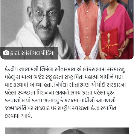
ફોટો: સોસીયલ મીડિયા
કેન્દ્રીય નાણામંત્રી નિર્મલા સીતારમણ એ લોકસભામાં સરકારનું
પહેલું સામાન્ય બજેટ રજૂ કરતા રાષ્ટ્ર પિતા મહાત્મા ગાંધીને પણ
યાદ કરવામાં આવ્યા હતા. નિર્મલા સીતારમણ એ મોદી સરકારના
પહેલા સ્વચ્છતા મિશનના લક્ષ્યને સમય કરતાં પહેલાં પૂરું
કરવાનો દાવો કરતા જણાવ્યું કે મહાત્મા ગાંધીની આગળની
જન્મજયંતિ પર રાજઘાટ પર રાષ્ટ્રીય સ્વચ્છતા કેન્દ્ર સ્થાપિત
કરવામાં આવે.