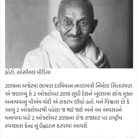
ફોટો: સોસીયલ મીડિયા
2019ના બજેટમાં ભાષણ દરમિયાન નાણામંત્રી નિર્મલા સિતારમણ
એ જણાવ્યું કે 2 ઓક્ટોબર 2019 સુધી દેશને ખુલ્લામાં શોચ મુક્ત
બનાવવાનું પીએમ મોદી એ સંકલ્પ લીધો હતો. મને વિશ્વાસ છે કે
આવું 2 ઓક્ટોબરથી પહેલા જ થઈ જશે અને આ અવસરને
મનાવવા માંટે 2 ઓક્ટોબર 2019ના રોજ રાજઘાટ પર રાષ્ટ્રીય
સ્વચ્છતા કેન્દ્ર નું ઉદ્ઘાટન કરવામાં આવશે.