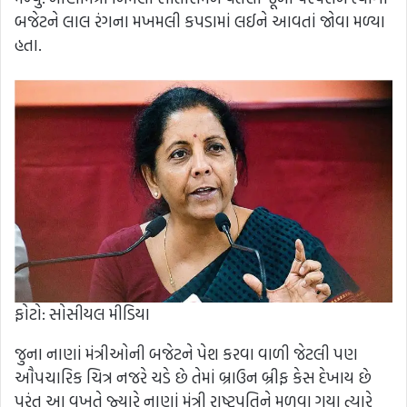
બજેટને લાલ રંગના મખમલી કપડામાં લઈને આવતાં જોવા મળ્યા
હતા.
ફોટો: સોસીયલ મીડિયા
જુના નાણાં મંત્રીઓની બજેટને પેશ કરવા વાળી જેટલી પણ
ઔપચારિક ચિત્ર નજરે ચડે છે તેમાં બ્રાઉન બ્રીફ કેસ દેખાય છે
પરંતુ આ વખતે જ્યારે નાણાં મંત્રી રાષ્ટ્રપતિને મળવા ગયા ત્યારે