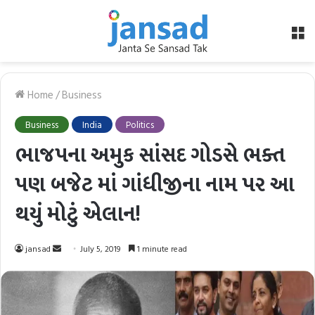
M
Home
/
Business
Business
India
Politics
ભાજપના અમુક સાંસદ ગોડસે ભક્ત
પણ બજેટ માં ગાંધીજીના નામ પર આ
થયું મોટું એલાન!
Send
jansad
July 5, 2019
1 minute read
an
email