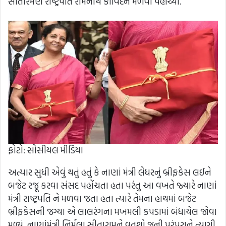
સીતારમણ રાષ્ટ્રપતિ રામનાથ કોવિંદને મળવા પહોંચ્યા.
ફોટો: સોસીયલ મીડિયા
અત્યાર સુધી એવું થતું હતું કે નાણાં મંત્રી લેધરનું બ્રીફકેસ લઈને
બજેટ રજૂ કરવા સંસદ પહોંચતા હતા પરંતુ આ વખતે જ્યારે નાણાં
મંત્રી રાષ્ટ્રપતિ ને મળવા જતા હતા ત્યારે તેમના હાથમાં બજેટ
બ્રીફકેસની જગ્યા એ લાલરંગના મખમલી કપડામાં બંધાયેલ જોવા
મળ્યું. નાણાંમંત્રી નિર્મલા સીતારામને વતશો જૂની પરંપરાને ત્યાગી