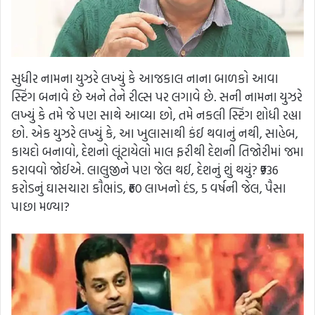
સુધીર નામના યુઝરે લખ્યું કે આજકાલ નાના બાળકો આવા
સ્ટિંગ બનાવે છે અને તેને રીલ્સ પર લગાવે છે. સની નામના યુઝરે
લખ્યું કે તમે જે પણ સાથે આવ્યા છો, તમે નકલી સ્ટિંગ શોધી રહ્યા
છો. એક યુઝરે લખ્યું કે, આ ખુલાસાથી કંઈ થવાનું નથી, સાહેબ,
કાયદો બનાવો, દેશનો લૂંટાયેલો માલ ફરીથી દેશની તિજોરીમાં જમા
કરાવવો જોઈએ. લાલુજીને પણ જેલ થઈ, દેશનું શું થયું? ₹936
કરોડનું ઘાસચારા કૌભાંડ, ₹60 લાખનો દંડ, 5 વર્ષની જેલ, પૈસા
પાછા મળ્યા?