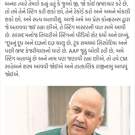
બન્યા ત્યારે તેમણે કહ્યું હતું કે જુઓ જી, જો કોઈ ભ્રષ્ટાચાર કરે છે,
તો તમે તેને સ્ટિંગ કરી શકો છો, તેને રેકોર્ડ કરો અને અમને મોકલી
શકો છો, અમે સત્ય બતાવીશું. આજે અમે આ પ્રેસ કોન્ફરન્સ દ્વારા
જે બતાવવા જઈ રહ્યા છીએ, તે સ્ટિંગ માસ્ટરની વાત સામે આવી
છે. સાંસદ મનોજ તિવારીએ સ્ટિંગનો વીડિયો શેર કર્યો અને લખ્યું,
“દૂધનું દૂધ અને દારૂનો દારૂ ચાલુ છે, ટૂંક સમયમાં સિસોદિયા અને
પછી ભ્રષ્ટ કેજરીવાલનો વારો છે. AAP જૂઠું બોલી રહી છે, અમે
સ્ટિંગ બતાવ્યું છે અને નામ પણ જણાવી રહ્યા છીએ, તો હવે CM
સાહેબને શરમ આવવી જોઈએ અને તાત્કાલિક રાજીનામું આપવું
જોઈએ.