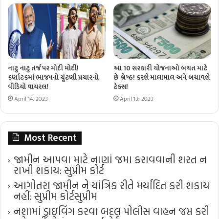
નાટુ નાટુ તર્જ પર મોદી મોદી!
આ 10 સરકારી યોજનાઓ બચત માટે
કર્ણાટકમાં ભાજપનો ચૂંટણી પ્રચારનો
છે શ્રેષ્ઠ! કરશે માલામાલ અને બચાવશે
વીડિયો વાયરલ!
ટેક્સ!
April 14, 2023
April 13, 2023
Most Recent
જામીન આપવા માટે નાણાં જમા કરાવવાની શરત ન
રાખી શકાય: સુપ્રીમ કોર્ટ
આગોતરા જામીન ને યાંત્રિક રીતે મર્યાદિત કરી શકાય
નહીં: સુપ્રીમ કોર્ટ​સુપ્રીમ
નશામાં ડ્રાઇવિંગ કરવા બદલ પોલીસ વાહન જપ્ત કરી