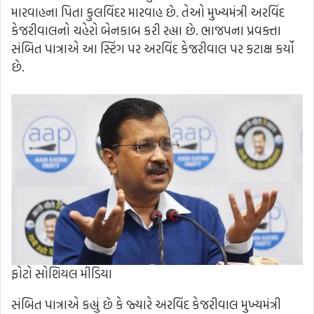
મારવાહના પિતા કુલવિંદર મારવાહ છે. તેઓ મુખ્યમંત્રી અરવિંદ
કેજરીવાલનો ચહેરો બેનકાબ કરી રહ્યા છે. ભાજપના પ્રવક્તા
સંબિત પાત્રાએ આ સ્ટિંગ પર અરવિંદ કેજરીવાલ પર કટાક્ષ કર્યો
છે.
ફોટો સોશિયલ મીડિયા
સંબિત પાત્રાએ કહ્યું છે કે જ્યારે અરવિંદ કેજરીવાલ મુખ્યમંત્રી