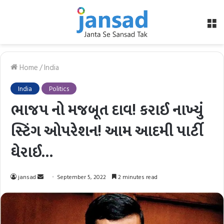
M
Home
/
India
India
Politics
ભાજપ નો મજબૂત દાવ! કરાઈ નાખ્યું
સ્ટિંગ ઓપરેશન! આમ આદમી પાર્ટી
ઘેરાઈ…
Send
jansad
September 5, 2022
2 minutes read
an
email