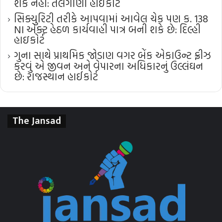
શકે નહીં: તેલંગાણા હાઈકોર્ટ
સિક્યુરિટી તરીકે આપવામાં આવેલ ચેક પણ ક. 138
NI એક્ટ હેઠળ કાર્યવાહી પાત્ર બની શકે છે: દિલ્હી
હાઇકોર્ટ
ગુના સાથે પ્રાથમિક જોડાણ વગર બેંક એકાઉન્ટ ફ્રીઝ
કરવું એ જીવન અને વેપારના અધિકારનું ઉલ્લંઘન
છે: રાજસ્થાન હાઈકોર્ટ
The Jansad