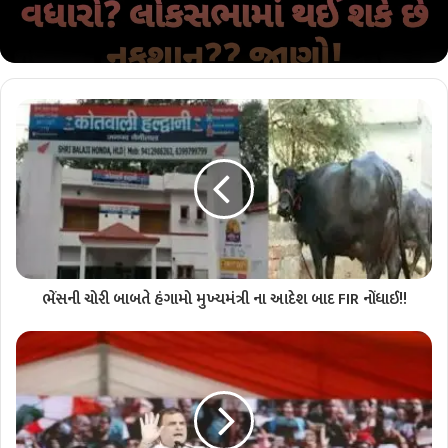
ભેંસની ચોરી બાબતે હંગામો મુખ્યમંત્રી ના આદેશ બાદ FIR નોંધાઈ!!