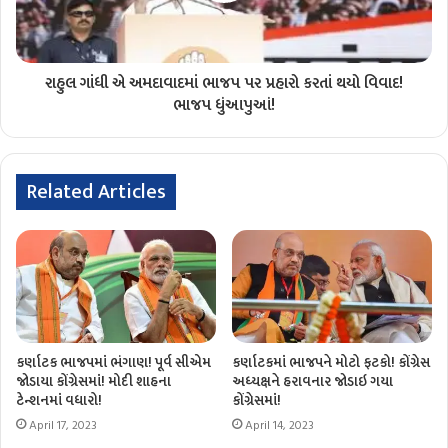
રાહુલ ગાંધી એ અમદાવાદમાં ભાજપ પર પ્રહારો કરતાં થયો વિવાદ!
ભાજપ ધુંઆપુઆં!
Related Articles
કર્ણાટક ભાજપમાં ભંગાણ! પૂર્વ સીએમ
કર્ણાટકમાં ભાજપને મોટો ફટકો! કોંગ્રેસ
જોડાયા કોંગ્રેસમાં! મોદી શાહના
અધ્યક્ષને હરાવનાર જોડાઇ ગયા
ટેન્શનમાં વધારો!
કોંગ્રેસમાં!
April 17, 2023
April 14, 2023