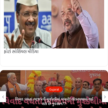
ફોટો સોશિયલ મીડિયા
Gujarat
વિવાદ વધતાં ભાજપની મુશ્કેલીમાં વધારો! લોકસભામાં થઈ
શકે છે નુકશાન??