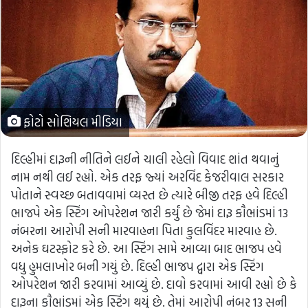
ફોટો સોશિયલ મીડિયા
દિલ્હીમાં દારૂની નીતિને લઈને ચાલી રહેલો વિવાદ શાંત થવાનું
નામ નથી લઈ રહ્યો. એક તરફ જ્યાં અરવિંદ કેજરીવાલ સરકાર
પોતાને સ્વચ્છ બતાવવામાં વ્યસ્ત છે ત્યારે બીજી તરફ હવે દિલ્હી
ભાજપે એક સ્ટિંગ ઓપરેશન જારી કર્યું છે જેમાં દારૂ કૌભાંડમાં 13
નંબરના આરોપી સની મારવાહના પિતા કુલવિંદર મારવાહ છે.
અનેક ઘટસ્ફોટ કરે છે. આ સ્ટિંગ સામે આવ્યા બાદ ભાજપ હવે
વધુ હુમલાખોર બની ગયું છે. દિલ્હી ભાજપ દ્વારા એક સ્ટિંગ
ઓપરેશન જારી કરવામાં આવ્યું છે. દાવો કરવામાં આવી રહ્યો છે કે
દારૂના કૌભાંડમાં એક સ્ટિંગ થયું છે. તેમાં આરોપી નંબર 13 સની