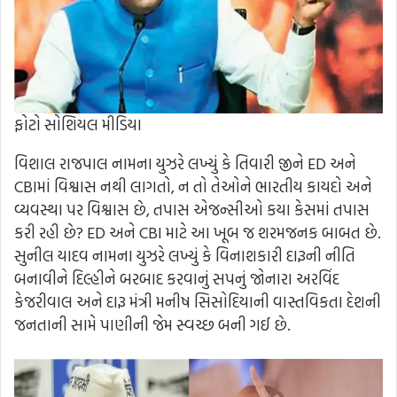
ફોટો સોશિયલ મીડિયા
વિશાલ રાજપાલ નામના યુઝરે લખ્યું કે તિવારી જીને ED અને
CBIમાં વિશ્વાસ નથી લાગતો, ન તો તેઓને ભારતીય કાયદો અને
વ્યવસ્થા પર વિશ્વાસ છે, તપાસ એજન્સીઓ કયા કેસમાં તપાસ
કરી રહી છે? ED અને CBI માટે આ ખૂબ જ શરમજનક બાબત છે.
સુનીલ યાદવ નામના યુઝરે લખ્યું કે વિનાશકારી દારૂની નીતિ
બનાવીને દિલ્હીને બરબાદ કરવાનું સપનું જોનારા અરવિંદ
કેજરીવાલ અને દારૂ મંત્રી મનીષ સિસોદિયાની વાસ્તવિકતા દેશની
જનતાની સામે પાણીની જેમ સ્વચ્છ બની ગઈ છે.