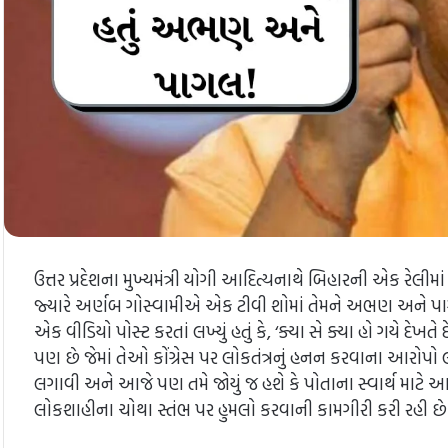
ઉત્તર પ્રદેશના મુખ્યમંત્રી યોગી આદિત્યનાથે બિહારની એક રેલીમા
જ્યારે અર્ણબ ગોસ્વામીએ એક ટીવી શોમાં તેમને અભણ અને પાગલ
એક વીડિયો પોસ્ટ કરતાં લખ્યું હતું કે, ‘ક્યા સે ક્યા હો ગય
પણ છે જેમાં તેઓ કોંગ્રેસ પર લોકતંત્રનું હનન કરવાના આરોપો લગાવી
લગાવી અને આજે પણ તમે જોયું જ હશે કે પોતાના સ્વાર્થ માટે આજ
લોકશાહીના ચોથા સ્તંભ પર હુમલો કરવાની કામગીરી કરી રહી છે