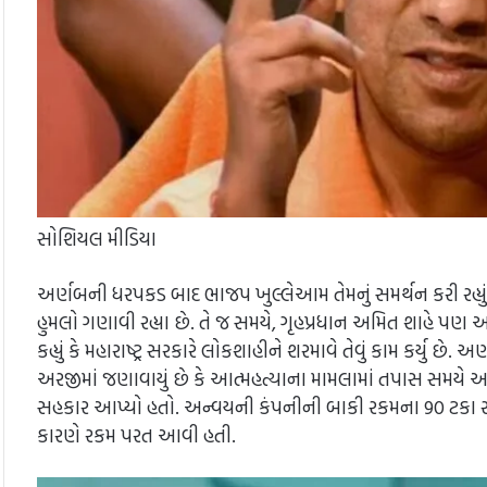
સોશિયલ મીડિયા
અર્ણબની ધરપકડ બાદ ભાજપ ખુલ્લેઆમ તેમનું સમર્થન કરી રહ્ય
હુમલો ગણાવી રહ્યા છે. તે જ સમયે, ગૃહપ્રધાન અમિત શાહે પ
કહ્યું કે મહારાષ્ટ્ર સરકારે લોકશાહીને શરમાવે તેવું કામ કર્યુ છે
અરજીમાં જણાવાયું છે કે આત્મહત્યાના મામલામાં તપાસ સમયે અ
સહકાર આપ્યો હતો. અન્વયની કંપનીની બાકી રકમના 90 ટકા રકમ
કારણે રકમ પરત આવી હતી.