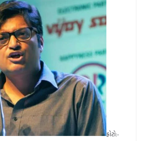
ફોટો:-