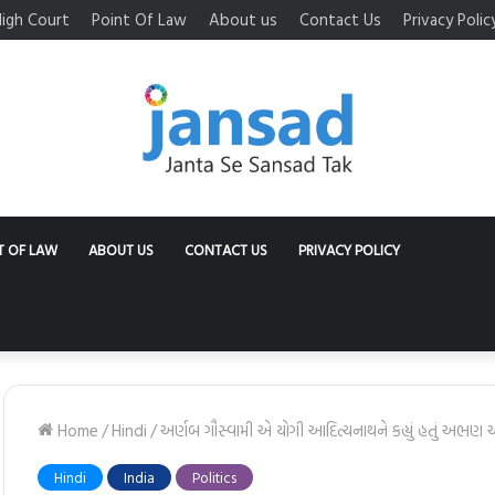
igh Court
Point Of Law
About us
Contact Us
Privacy Polic
T OF LAW
ABOUT US
CONTACT US
PRIVACY POLICY
Home
/
Hindi
/
અર્ણબ ગૌસ્વામી એ યોગી આદિત્યનાથને કહ્યું હતું અભણ 
Hindi
India
Politics