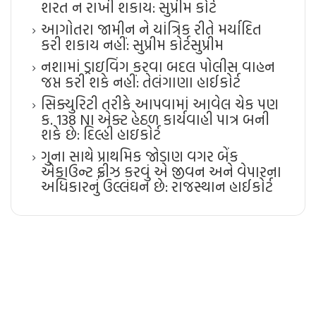
શરત ન રાખી શકાય: સુપ્રીમ કોર્ટ
આગોતરા જામીન ને યાંત્રિક રીતે મર્યાદિત
કરી શકાય નહીં: સુપ્રીમ કોર્ટ​સુપ્રીમ
નશામાં ડ્રાઇવિંગ કરવા બદલ પોલીસ વાહન
જપ્ત કરી શકે નહીં: તેલંગાણા હાઈકોર્ટ
સિક્યુરિટી તરીકે આપવામાં આવેલ ચેક પણ
ક. 138 NI એક્ટ હેઠળ કાર્યવાહી પાત્ર બની
શકે છે: દિલ્હી હાઇકોર્ટ
ગુના સાથે પ્રાથમિક જોડાણ વગર બેંક
એકાઉન્ટ ફ્રીઝ કરવું એ જીવન અને વેપારના
અધિકારનું ઉલ્લંઘન છે: રાજસ્થાન હાઈકોર્ટ