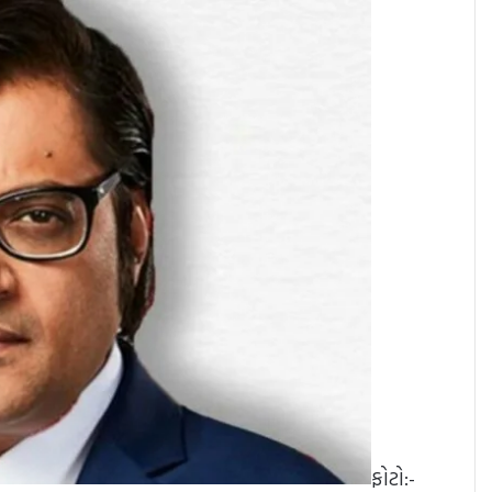
ફોટો:-