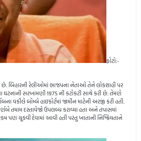
ફોટો:-
ું છે. બિહારની રેલીઓમાં ભાજપના નેતાઓ તેને લોકશાહી પર
ણ આ ઘટનાની સરખામણી 1975 ની કટોકટી સાથે કરી છે. તેમણે
. અર્ણબના વકીલે બોમ્બે હાઇકોર્ટમાં જામીન માટેની અરજી કરી હતી.
ર્ણબે તમામ દસ્તાવેજો ઉપલબ્ધ કરાવ્યા હતા અને તપાસમાં
 પણ ચૂકવી દેવામાં આવી હતી પરંતુ ખાતાની નિષ્ક્રિયતાને