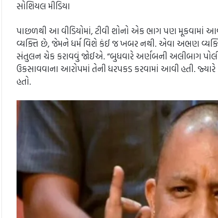
સોશિયલ મીડિયા
પાછળથી આ વીડિયોમાં, ટીવી શોનો એક ભાગ પણ મૂકવામાં આવ્યો છે
વ્યક્તિ છે, જેમને ધર્મ વિશે કંઈ જ ખબર નથી. એવા અભણ વ્યક્
સંતુલન ચેક કરાવવું જોઈએ. ”બુધવારે અર્ણબની અલીબાગ પોલીસ
ઉકસાવવાના આરોપમાં તેની ધરપકડ કરવામાં આવી હતી. જ્યારે 
હતો.