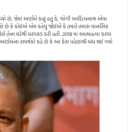
, જેમાં અર્ણબે કહ્યું હતું કે, ‘યોગી આદિત્યનાથ એવા
તિ છે કે કોઈએ એમ કહેવું જોઈએ કે તમારે તમારું માનસિક
ે તેના ઘરેથી ધરપકડ કરી હતી. 2018 માં આત્મહત્યા કરવા
અર્ણબના સમર્થકો કહે છે કે આ કેસ પહેલાથી બંધ થઈ ગયો