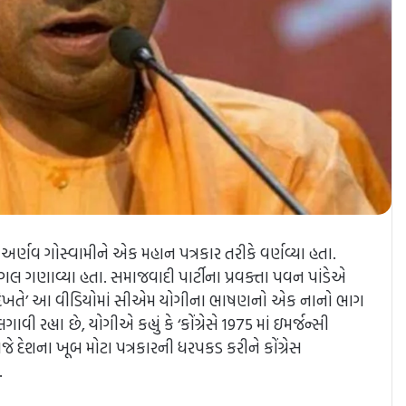
ં અર્ણવ ગોસ્વામીને એક મહાન પત્રકાર તરીકે વર્ણવ્યા હતા.
 ગણાવ્યા હતા. સમાજવાદી પાર્ટીના પ્રવક્તા પવન પાંડેએ
ે દેખતે દેખતે’ આ વીડિયોમાં સીએમ યોગીના ભાષણનો એક નાનો ભાગ
 રહ્યા છે, યોગીએ કહ્યું કે ‘કોંગ્રેસે 1975 માં ઇમર્જન્સી
ે દેશના ખૂબ મોટા પત્રકારની ધરપકડ કરીને કોંગ્રેસ
.