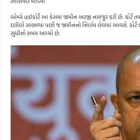
સોશિયલ મીડિયા
બોમ્બે હાઈકોર્ટે આ કેસમાં જામીન અરજી નામંજૂર કરી છે. કોર્ટે તમ
દલીલો સાંભળ્યા પછી જ જામીનનો નિર્ણય લેવામાં આવશે. કોર્ટે બં
સુધીનો સમય આપ્યો છે.