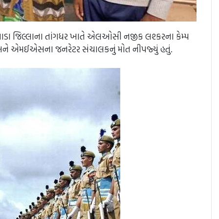
વાડા જિલ્લાના તાંગધર ખાતે એલઓસી નજીક લશ્કરના કેમ્પ
ઓ અને એમઈએસના જનરેટર સંચાલકનું મોત નીપજ્યું હતું.