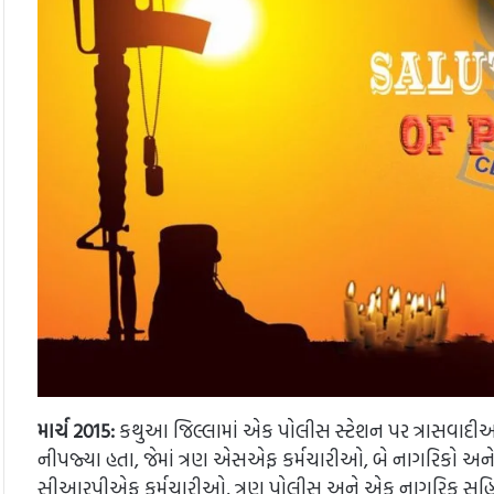
માર્ચ 2015:
કથુઆ જિલ્લામાં એક પોલીસ સ્ટેશન પર ત્રાસવાદીઓ
નીપજ્યા હતા, જેમાં ત્રણ એસએફ કર્મચારીઓ, બે નાગરિકો 
સીઆરપીએફ કર્મચારીઓ, ત્રણ પોલીસ અને એક નાગરિક સહિત