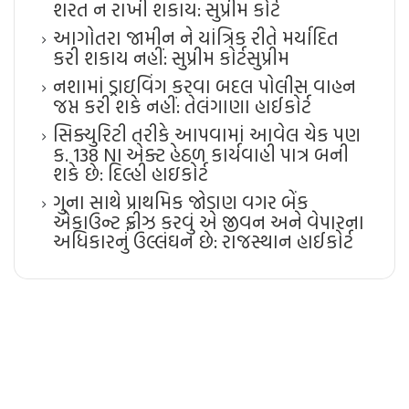
શરત ન રાખી શકાય: સુપ્રીમ કોર્ટ
આગોતરા જામીન ને યાંત્રિક રીતે મર્યાદિત
કરી શકાય નહીં: સુપ્રીમ કોર્ટ​સુપ્રીમ
નશામાં ડ્રાઇવિંગ કરવા બદલ પોલીસ વાહન
જપ્ત કરી શકે નહીં: તેલંગાણા હાઈકોર્ટ
સિક્યુરિટી તરીકે આપવામાં આવેલ ચેક પણ
ક. 138 NI એક્ટ હેઠળ કાર્યવાહી પાત્ર બની
શકે છે: દિલ્હી હાઇકોર્ટ
ગુના સાથે પ્રાથમિક જોડાણ વગર બેંક
એકાઉન્ટ ફ્રીઝ કરવું એ જીવન અને વેપારના
અધિકારનું ઉલ્લંઘન છે: રાજસ્થાન હાઈકોર્ટ