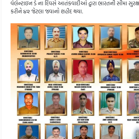
વેલેન્ટાઇન ડે ના દિવસે આતંકવાદીઓ દ્વારા ભારતની સીમા સ
કરીને ૪૨ જેટલા જવાનો શહીદ થયા.