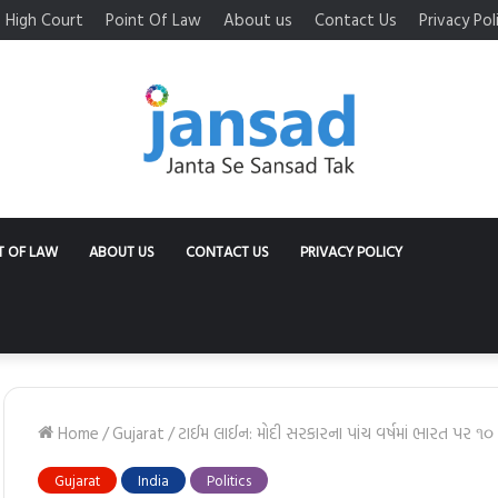
High Court
Point Of Law
About us
Contact Us
Privacy Pol
T OF LAW
ABOUT US
CONTACT US
PRIVACY POLICY
Home
/
Gujarat
/
ટાઈમ લાઈન: મોદી સરકારના પાંચ વર્ષમાં ભારત પર ૧૦ 
Gujarat
India
Politics