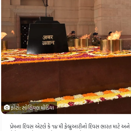
ફોટો: સોશિયલ મીડિયા
પ્રેમના દિવસ એટલે કે ૧૪ મી ફેબ્રુઆરીનો દિવસ ભારત માટે અ