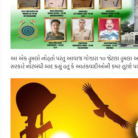
આ એક હુમલો નોહ્તો પરંતુ આવાજ ગોઝારા ૧૦ જેટલા હુમલા આતં
સરકારે નોટબંધી બાદ કહ્યું હતું કે આતંકવાદીઓની કમર તૂટશે પણ