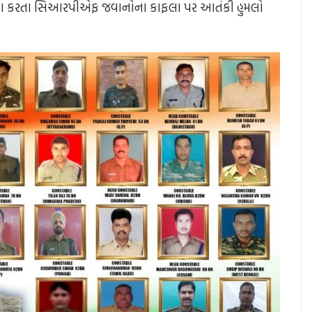
ુરક્ષા કરતા સિઆરપીએફ જવાનોના કાફલા પર આતંકી હુમલો