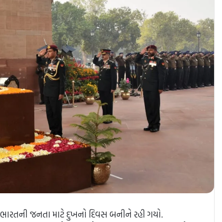
ને ભારતની જનતા માટે દુખનો દિવસ બનીને રહી ગયો.