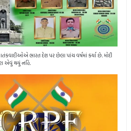
કવાદીઓએ ભારત દેશ પર છેલા પાંચ વર્ષમાં કર્યા છે. મોદી
 એવું થયું નહિ.