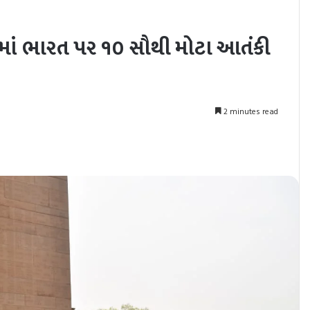
ષમાં ભારત પર ૧૦ સૌથી મોટા આતંકી
2 minutes read
nt