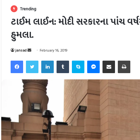
Trending
ટાઈમ લાઈન: મોદી સરકારના પાંચ વર્
હુમલા.
Send
jansad
February 16, 2019
an
Facebook
Twitter
LinkedIn
Tumblr
Skype
Messenger
Share via Email
Pri
email