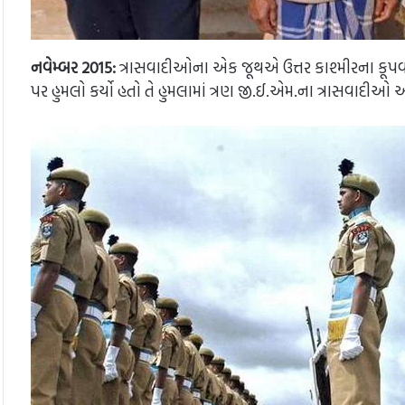
નવેમ્બર 2015:
ત્રાસવાદીઓના એક જૂથએ ઉત્તર કાશ્મીરના કૂપ
પર હુમલો કર્યો હતો તે હુમલામાં ત્રણ જી.ઈ.એમ.ના ત્રાસવાદી