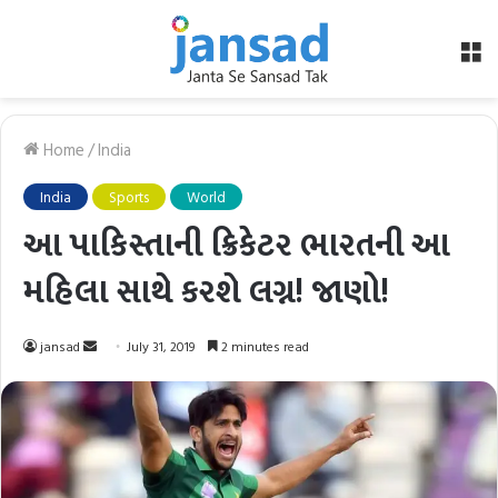
M
Home
/
India
India
Sports
World
આ પાકિસ્તાની ક્રિકેટર ભારતની આ
મહિલા સાથે કરશે લગ્ન! જાણો!
Send
jansad
July 31, 2019
2 minutes read
an
email