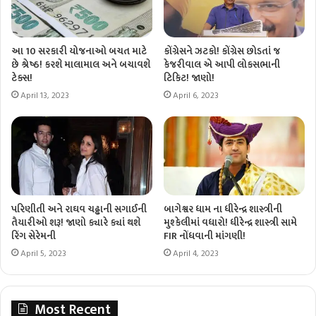
આ 10 સરકારી યોજનાઓ બચત માટે
કોંગ્રેસને ઝટકો! કોંગ્રેસ છોડતાં જ
છે શ્રેષ્ઠ! કરશે માલામાલ અને બચાવશે
કેજરીવાલ એ આપી લોકસભાની
ટેક્સ!
ટિકિટ! જાણો!
April 13, 2023
April 6, 2023
પરિણીતી અને રાઘવ ચઢ્ઢાની સગાઈની
બાગેશ્વર ધામ ના ધીરેન્દ્ર શાસ્ત્રીની
તૈયારીઓ શરૂ! જાણો ક્યારે ક્યાં થશે
મુશ્કેલીમાં વધારો! ધીરેન્દ્ર શાસ્ત્રી સામે
રિંગ સેરેમની
FIR નોંધવાની માંગણી!
April 5, 2023
April 4, 2023
Most Recent