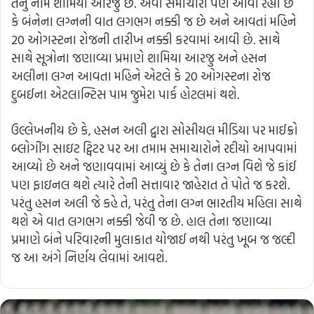
તેનું નામ શામિયા આરજુ છે. એવા સમાચારો પણ આવી રહ્યા છે
કે બંનેના લગ્નની વાત લગભગ નક્કી જ છે અને આવતાં મહિને
20 ઓગસ્ટના રોજની તારીખ નક્કી કરવામાં આવી છે. સાથે
સાથે સૂત્રોના જણાવ્યા પ્રમાણે શામિયા આરજુ અને હસન
અલીના લગ્ન આવતા મહિને એટલે કે 20 ઓગસ્ટના રોજ
દુબઈના એટલાન્ટિસ પામ જુમેરા પાર્ક હોટલમાં થશે.
ઉલ્લેખનીય છે કે, હસન અલી દ્વારા સોસીયલ મીડિયા પર માઈક્રો
બ્લોગીંગ સાઇટ ટ્વિટર પર આ તમામ સમાચારોને રદીયો આપવામાં
આવ્યો છે અને જણાવવામાં આવ્યું છે કે તેના લગ્ન વિશે જે કાંઈ
પણ ફાઇનલ થશે ત્યારે તેની સત્તાવાર જાહેરાત તે પોતે જ કરશે.
પરંતુ હસન અલી જે કહે તે, પરંતુ તેના લગ્ન ભારતીય મહિલા સાથે
થશે એ વાત લગભગ નક્કી જેવી જ છે. હાલ તેના જણાવ્યા
પ્રમાણે બંને પરિવારની મુલાકાત યોજાઈ નથી પરંતુ ખૂબ જ જલ્દી
જ આ અંગે નિર્ણય લેવામાં આવશે.