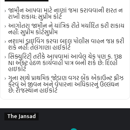
જામીન આપવા માટે નાણાં જમા કરાવવાની શરત ન
રાખી શકાય: સુપ્રીમ કોર્ટ
આગોતરા જામીન ને યાંત્રિક રીતે મર્યાદિત કરી શકાય
નહીં: સુપ્રીમ કોર્ટ​સુપ્રીમ
નશામાં ડ્રાઇવિંગ કરવા બદલ પોલીસ વાહન જપ્ત કરી
શકે નહીં: તેલંગાણા હાઈકોર્ટ
સિક્યુરિટી તરીકે આપવામાં આવેલ ચેક પણ ક. 138
NI એક્ટ હેઠળ કાર્યવાહી પાત્ર બની શકે છે: દિલ્હી
હાઇકોર્ટ
ગુના સાથે પ્રાથમિક જોડાણ વગર બેંક એકાઉન્ટ ફ્રીઝ
કરવું એ જીવન અને વેપારના અધિકારનું ઉલ્લંઘન
છે: રાજસ્થાન હાઈકોર્ટ
The Jansad