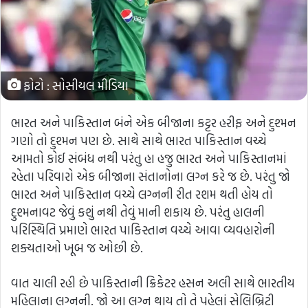
ફોટો : સોસીયલ મીડિયા
ભારત અને પાકિસ્તાન બંને એક બીજાના કટ્ટર હરીફ અને દુશ્મન
ગણો તો દુશ્મન પણ છે. સાથે સાથે ભારત પાકિસ્તાન વચ્ચે
આમતો કોઈ સંબંધ નથી પરંતુ હા હજુ ભારત અને પાકિસ્તાનમાં
રહેતા પરિવારો એક બીજાના સંતાનોના લગ્ન કરે જ છે. પરંતુ જો
ભારત અને પાકિસ્તાન વચ્ચે લગ્નની રીત રશમ થતી હોય તો
દુશ્મનાવટ જેવું કશું નથી તેવું માની શકાય છે. પરંતુ હાલની
પરિસ્થિતિ પ્રમાણે ભારત પાકિસ્તાન વચ્ચે આવા વ્યવહારોની
શક્યતાઓ ખૂબ જ ઓછી છે.
વાત ચાલી રહી છે પાકિસ્તાની ક્રિકેટર હસન અલી સાથે ભારતીય
મહિલાના લગ્નની. જો આ લગ્ન થાય તો તે પહેલાં સેલિબ્રિટી