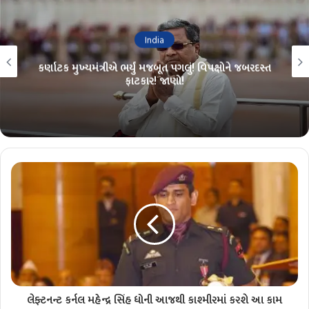
India
કર્ણાટક મુખ્યમંત્રીએ ભર્યું મજબૂત પગલું! વિપક્ષોને જબરદસ્ત
ફાટકાર! જાણો!
લેફ્ટનન્ટ કર્નલ મહેન્દ્ર સિંહ ધોની આજથી કાશ્મીરમાં કરશે આ કામ