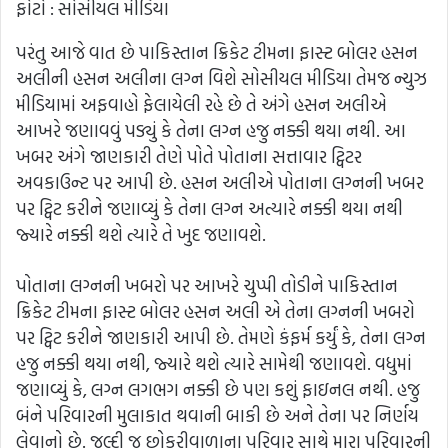
ફોટો : સોસીયલ મીડિયા
પરંતુ આજે વાત છે પાકિસ્તાન ક્રિકેટ ટીમના ફાસ્ટ બોલર હસન
અલીની હસન અલીના લગ્ન વિશે સોસીયલ મીડિયા તેમજ ન્યુઝ
મીડિયામાં અફવાહો ફેલાયેલી રહે છે તે અંગે હસન અલીએ
આખરે જણાવવું પડ્યું કે તેના લગ્ન હજુ નક્કી થયા નથી. આ
ખબર અંગે જાણકારી તેણે પોતે પોતાના સત્તાવાર ટ્વિટર
અવકાઉન્ટ પર આપી છે. હસન અલીએ પોતાના લગ્નની ખબર
પર ટ્વિટ કરીને જણાવ્યું કે તેના લગ્ન અત્યારે નક્કી થયા નથી
જ્યારે નક્કી થશે ત્યારે તે ખુદ જણાવશે.
પોતાના લગ્નની ખબરો પર આખરે ચુપ્પી તોડીને પાકિસ્તાન
ક્રિકેટ ટીમના ફાસ્ટ બોલર હસન અલી એ તેના લગ્નની ખબરો
પર ટ્વિટ કરીને જાણકારી આપી છે. તેમણે કંફર્મ કર્યું કે, તેના લગ્ન
હજુ નક્કી થયા નથી, જ્યારે થશે ત્યારે સામેથી જણાવશે. વધુમાં
જણાવ્યું કે, લગ્ન લગભગ નક્કી છે પણ કશું ફાઇનલ નથી. હજુ
બંને પરિવારની મુલાકાત થવાની બાકી છે અને તેના પર નિર્ણય
લેવાનો છે. જલ્દી જ છોકરીવાળાના પરિવાર સાથે મારા પરિવારની