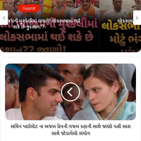
Gujarat
લોકસભા ચૂંટણી પહેલાં ભાજપમાં ભંગાણ?? 26 માંથી 26ની
પરંપરા તૂટશે?? જાણો!!
સચિન પાઈલોટ ના અજબ પ્રેમની ગજબ કહાની સાથે જાણો પત્ની સારા
સાથે જોડાયેલો સંયોગ