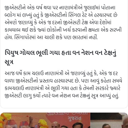
જીએસટીને એક વર્ષ થવા પર નાણામંત્રીએ જુલાઈમાં પોતાના
બ્લોગ માં લખ્યું હતું કે જીએસટીનો સિંગલ રેટ એ હસ્યાસ્પદ છે
એમણે જણાવ્યું કે એક જ દરનો જીએસટી ટેક્ષ એવા દેશોમાં
કામયાબ થઈ શકે જ્યાં લોકોની ખર્ચ કરવાની ક્ષમતા એક સરખી
હોય. સિંગાપોરમાં આ ચાલી શકે પણ ભારતમાં નહીં.
પિયુષ ગોયલ ભૂલી ગયા હતા વન નેશન વન ટેક્ષનું
સૂત્ર
આજ વર્ષે કામ ચલાઉ નાણામંત્રી એ જણાવ્યું હતું કે, એક જ દર
વાળા જીએસટીનો પ્રસ્તાવ હાસ્યાસ્પદ છે. પણ આવું કહેતા સમયે
કામચલાઉ નાણામંત્રી એ ભૂલી ગયા હતા કે તેમની સરકારે જ્યારે
જીએસટી લાગુ કર્યો ત્યારે વન નેશન વન ટેક્ષનું સૂત્ર આપ્યું હતું.