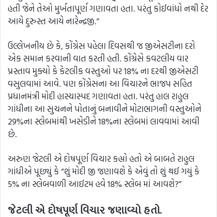
હતી જેને તેઓ મુર્ખતાપૂર્ણ ગણાવતા હતા. પરંતુ કોઈવાંધો નથી દેર
આયે દુરુસ્ત આયે નારેન્દ્રજી.”
ઉલ્લેખનીય છે કે, કોંગ્રેસ પહેલા દિવસથી જ જીએસટીના દરો
એક સમાન કરવાની વાત કરતી હતી. કોંગ્રેસે કવટલીય વાર
પ્રસ્તાવ મુક્યો કે કેટલીક વસ્તુઓ પર 18% ના દરથી જીએસટી
વસુલવામાં આવે. પણ કોંગ્રેસના આ વિચારને ભાજપ સહિત
પ્રધાનમંત્રી મોદી હાસ્યાસ્પદ ગણાવતા હતા. પરંતુ હાલ રાહુલ
ગાંધીના આ સુચનને પોતાનું બનાવીને મોટાભાગની વસ્તુઓને
29%ના સ્લેબમાંથી ખસેડીને 18%ના સ્લેબમાં લાવવામાં આવી
છે.
અરુણ જેટલી એ દોષપૂર્ણ વિચાર કહ્યો હતો એ બાબતે રાહુલ
ગાંધીએ પૂછ્યું કે “શું મોદી જી જણાવશે કે એવું તો શું થઈ ગયું કે
5% ના સ્લેબવાળી આઈટમ હવે 18% સ્લેબ માં આવશે?”
જેટલી એ દોષપૂર્ણ વિચાર જણાવ્યો હતો.