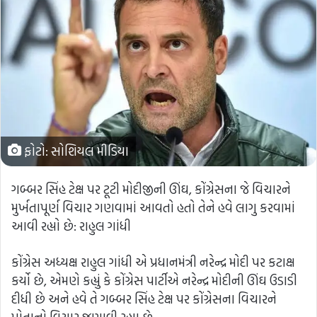
ફોટો: સોશિયલ મીડિયા
ગબ્બર સિંહ ટેક્ષ પર ટૂટી મોદીજીની ઊંઘ, કોંગ્રેસના જે વિચારને
મુર્ખતાપૂર્ણ વિચાર ગણવામાં આવતો હતો તેને હવે લાગુ કરવામાં
આવી રહ્યો છે: રાહુલ ગાંધી
કોંગ્રેસ અધ્યક્ષ રાહુલ ગાંધી એ પ્રધાનમંત્રી નરેન્દ્ર મોદી પર કટાક્ષ
કર્યો છે, એમણે કહ્યું કે કોંગ્રેસ પાર્ટીએ નરેન્દ્ર મોદીની ઊંઘ ઉડાડી
દીધી છે અને હવે તે ગબ્બર સિંહ ટેક્ષ પર કોંગ્રેસના વિચારને