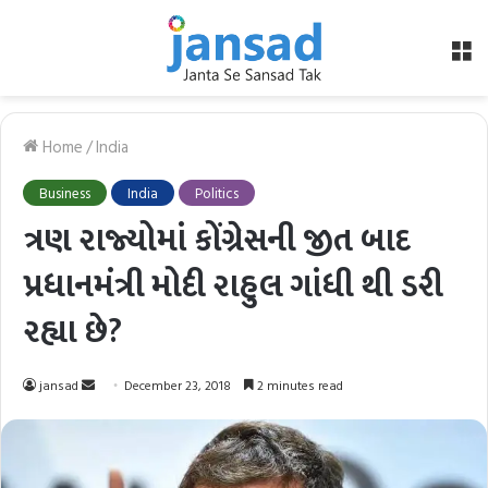
M
Home
/
India
Business
India
Politics
ત્રણ રાજ્યોમાં કોંગ્રેસની જીત બાદ
પ્રધાનમંત્રી મોદી રાહુલ ગાંધી થી ડરી
રહ્યા છે?
Send
jansad
December 23, 2018
2 minutes read
an
email