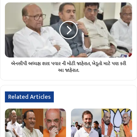
એનસીપી અધ્યક્ષ શરદ પવાર ની મોટી જાહેરાત, ખેડૂતો માટે પણ કરી
આ જાહેરાત.
Related Articles