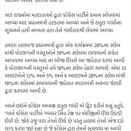
પોતાનો વિચાર જણાવી રહ્યા છે.
ત્રણ રાજ્યોમાં મતદાતાઓ દ્વારા કોંગ્રેસ પાર્ટીને કમાન સોંપવામાં
આવ્યા બાદ પ્રધાનમંત્રી હરકતમાં આવ્યા અને જે રાહુલ ગાંધીના
સૂચનને હસી નાખતા હતા તેને ગંભીરતાથી લેવામાં આવ્યા.
હમણાં હાલમાજ પ્રધાનમંત્રી દ્વારા એક કાર્યક્રમમાં 28%ના સ્લેબ
માંથી મોટભગની વસ્તુઓને 18%ના સ્લેબમાં લાવવાનો સંકેત
આપવામાં આવ્યા બાદ ના બીજા દિવસે આ જાહેરાત કરવાં આવી
કે મોટાભાગની વસ્તુઓ હવે 18%ના સ્લેબ હેઠળ આવશે. એમાં 33
આઇટમોને 12% અને 5% અને 6 આઇટમને 28%ના સ્લેબ માંથી
18%ના સ્લેબમાં સમાવવાની જાહેરાત નાણામંત્રી અરુણ જેટલી
દ્વારા કરવામાં આવી છે.
આને લઈને કોંગ્રેસ અધ્યક્ષ રાહુલ ગાંધી એ ટ્વિટ કરીને કહ્યું હતુંકે,
“અંતે કોંગ્રેસ પાર્ટીએ ગબ્બર સિંહ ટેક્ષ પર મોદીજીની ઊંઘ ઉડાડી
દીધી છે. જોકે હજુ પણ તેઓ ઊંઘે છે પરંતુ હાલમાં તેઓ એજ દરો
લાગુ કરવા જઈ રહ્યા છે જે કોંગ્રેસ દ્વારા તેમને સૂચવવા માં આવી