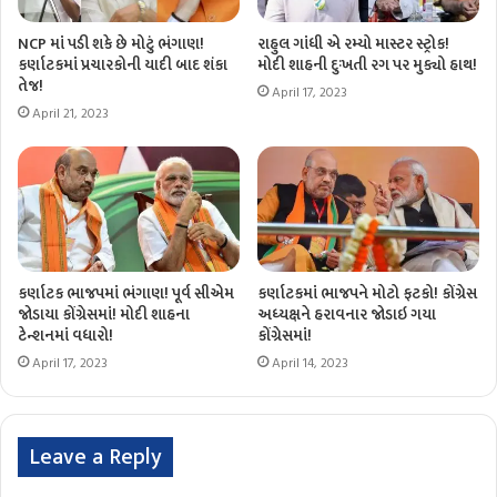
NCP માં પડી શકે છે મોટું ભંગાણ!
રાહુલ ગાંધી એ રમ્યો માસ્ટર સ્ટ્રોક!
કર્ણાટકમાં પ્રચારકોની યાદી બાદ શંકા
મોદી શાહની દુઃખતી રગ પર મુક્યો હાથ!
તેજ!
April 17, 2023
April 21, 2023
કર્ણાટક ભાજપમાં ભંગાણ! પૂર્વ સીએમ
કર્ણાટકમાં ભાજપને મોટો ફટકો! કોંગ્રેસ
જોડાયા કોંગ્રેસમાં! મોદી શાહના
અધ્યક્ષને હરાવનાર જોડાઇ ગયા
ટેન્શનમાં વધારો!
કોંગ્રેસમાં!
April 17, 2023
April 14, 2023
Leave a Reply