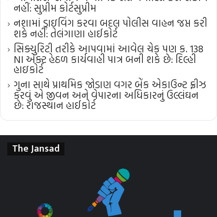
નહીં: સુપ્રીમ કોર્ટ​સુપ્રીમ
નશામાં ડ્રાઇવિંગ કરવા બદલ પોલીસ વાહન જપ્ત કરી
શકે નહીં: તેલંગાણા હાઈકોર્ટ
સિક્યુરિટી તરીકે આપવામાં આવેલ ચેક પણ ક. 138
NI એક્ટ હેઠળ કાર્યવાહી પાત્ર બની શકે છે: દિલ્હી
હાઇકોર્ટ
ગુના સાથે પ્રાથમિક જોડાણ વગર બેંક એકાઉન્ટ ફ્રીઝ
કરવું એ જીવન અને વેપારના અધિકારનું ઉલ્લંઘન
છે: રાજસ્થાન હાઈકોર્ટ
The Jansad