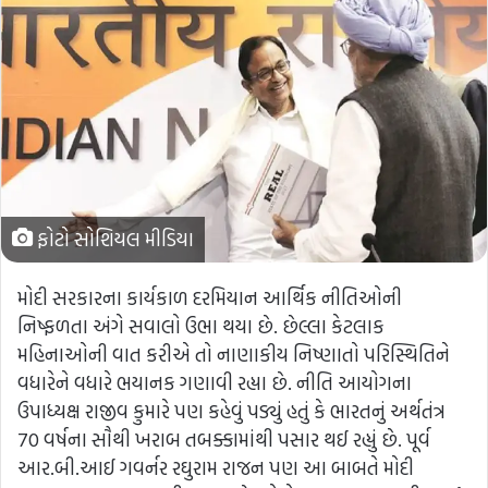
ફોટો સોશિયલ મીડિયા
મોદી સરકારના કાર્યકાળ દરમિયાન આર્થિક નીતિઓની
નિષ્ફળતા અંગે સવાલો ઉભા થયા છે. છેલ્લા કેટલાક
મહિનાઓની વાત કરીએ તો નાણાકીય નિષ્ણાતો પરિસ્થિતિને
વધારેને વધારે ભયાનક ગણાવી રહ્યા છે. નીતિ આયોગના
ઉપાધ્યક્ષ રાજીવ કુમારે પણ કહેવું પડ્યું હતું કે ભારતનું અર્થતંત્ર
70 વર્ષના સૌથી ખરાબ તબક્કામાંથી પસાર થઈ રહ્યું છે. પૂર્વ
આર.બી.આઈ ગવર્નર રઘુરામ રાજન પણ આ બાબતે મોદી