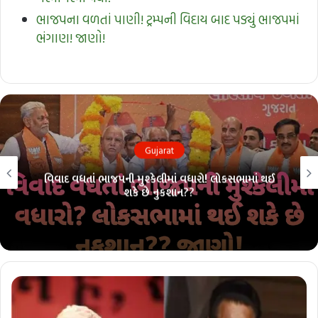
ભાજપના વળતાં પાણી! ટ્રમ્પની વિદાય બાદ પડ્યું ભાજપમાં
ભંગાણ! જાણો!
Gujarat
લોકસભા ચૂંટણી પહેલાં ભાજપમાં ભંગાણ?? 26 માંથી 26ની
પરંપરા તૂટશે?? જાણો!!