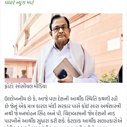
વધારે ન્યુઝ માટે
ફોટો: સોસીયલ મીડિયા
ઉલ્લેખનીય છે કે, આજે પણ દેશની આર્થીક સ્થિતિ કથળી રહી
છે જેનું એક માત્ર કારણ મોદી સરકાર પાસે કોઈ સારા અર્થશાસ્ત્રી
નથી જે મનમોહન સિંહ અને પી. ચિદમ્બરમની જેમ દેશની નાડ
પારખીને આર્થીક સુધારા કરી શકે. કેટલાક આર્થીક સલાહકારોએ