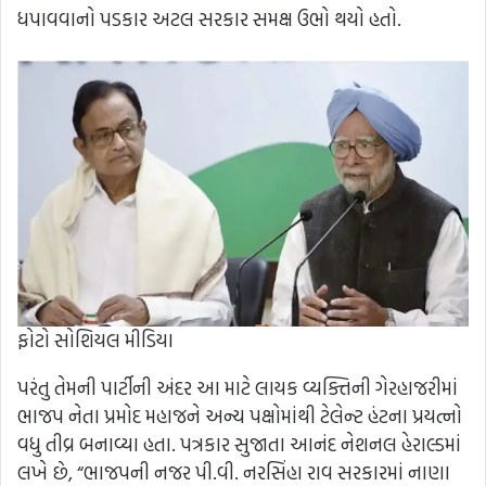
ધપાવવાનો પડકાર અટલ સરકાર સમક્ષ ઉભો થયો હતો.
ફોટો સોશિયલ મીડિયા
પરંતુ તેમની પાર્ટીની અંદર આ માટે લાયક વ્યક્તિની ગેરહાજરીમાં
ભાજપ નેતા પ્રમોદ મહાજને અન્ય પક્ષોમાંથી ટેલેન્ટ હંટના પ્રયત્નો
વધુ તીવ્ર બનાવ્યા હતા. પત્રકાર સુજાતા આનંદ નેશનલ હેરાલ્ડમાં
લખે છે, “ભાજપની નજર પી.વી. નરસિંહા રાવ સરકારમાં નાણા