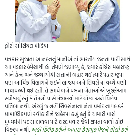
ફોટો સોશિયલ મીડિયા
પત્રકાર સુજાતા આનંદનનું માનીએ તો ભારતીય જનતા પાર્ટી સાથે
આ પડકાર હંમેશાથી છે. તેમણે જણાવ્યું કે, જ્યારે કોંગ્રેસ મહારાષ્ટ્ર
અને કેન્દ્ર બંને જગ્યાએથી સત્તાની બહાર થઈ ત્યારે મહારાષ્ટ્રમાં
પણ આર્થિક વિભાગને લઈને ભાજપ અને શિવસેના વચ્ચે ઘણી
માથાપચ્ચી થઈ હતી. તે સમયે બંને પક્ષના નેતાઓએ ખુલ્લેઆમ
સ્વીકાર્યું હતું કે તેમની પાસે મંત્રાલયો માટે યોગ્ય અને વિશેષ
પ્રતિભા નથી. એટલું જ નહીં શિવસેનાના નેતા પ્રમોદ નાવલકરે
પ્રામાણિકપણે સ્વીકારીને જાહેરમાં કહ્યું હતું કે અમારી પાસે
મુખ્યમંત્રી પદ સાંભળવા માટે શરદ પવાર જેવી ક્ષમતા વાળો કોઈ
વિકલ્પ નથી.
અહી ક્લિક કરીને અમારા ફેસબુક પેજને ફોલો કરો