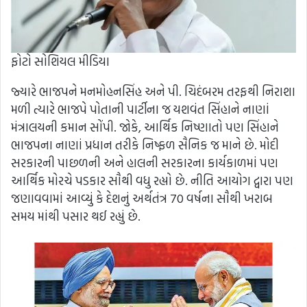
ફોટો સોશિયલ મીડિયા
જ્યારે ભાજપને મનમોહનસિંહ અને પી. ચિદંબરમ તરફથી નિરાશા
મળી ત્યારે ભાજપે પોતાની પાર્ટીના જ યશવંત સિંહાને નાણાં
મંત્રાલયની કમાન સોંપી. જોકે, આર્થિક નિષ્ણાતો પણ સિંહાને
ભાજપના નાણાં પ્રધાન તરીકે નિષ્ફળ સૈનિક જ માને છે. મોદી
સરકારની પાછળની અને હાલની સરકારના કાર્યકાળમાં પણ
આર્થિક મોરચે પડકાર સૌથી વધુ રહ્યો છે. નીતિ આયોગ દ્વારા પણ
જણાવવામાં આવ્યું કે દેશનું અર્થતંત્ર 70 વર્ષના સૌથી ખરાબ
સમય માંથી પસાર થઈ રહ્યું છે.