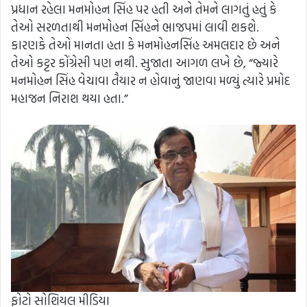
પ્રધાન રહેલા મનમોહન સિંહ પર હતી અને તેમને લાગતું હતું કે
તેઓ સરળતાથી મનમોહન સિંહને ભાજપમાં લાવી શકશે.
કારણકે તેઓ માનતા હતા કે મનમોહનસિંહ અમલદાર છે અને
તેઓ કટ્ટર કોંગ્રેસી પણ નથી. સુજાતા આગળ લખે છે, “જ્યારે
મનમોહન સિંહ વેચાવા તૈયાર ન હોવાનું જાણવા મળ્યું ત્યારે પ્રમોદ
મહાજન નિરાશ થયા હતા.”
ફોટો સોશિયલ મીડિયા