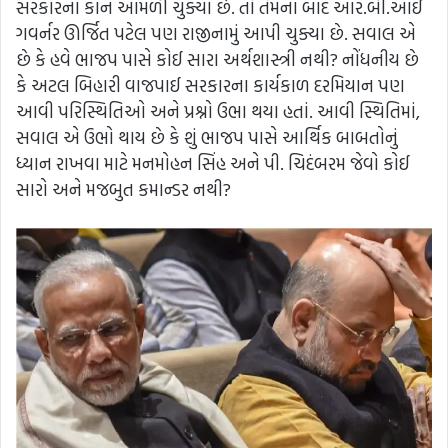
સરકારના કાન આમળી ચુક્યા છે. તો તેમના બાદ આર.બી.આઈ
ગવર્નર ઊર્જિત પટેલ પણ રાજીનામું આપી ચુક્યા છે. સવાલ એ
છે કે હવે ભાજપ પાસે કોઈ સારા અર્થશાસ્ત્રી નથી? નોંધનીય છે
કે અટલ બિહારી વાજપાઈ સરકારના કાર્યકાળ દરમિયાન પણ
આવી પરિસ્થિતિઓ અને પ્રશ્નો ઉભા થયા હતાં. આવી સ્થિતિમાં,
સવાલ એ ઉભો થાય છે કે શું ભાજપ પાસે આર્થિક બાબતોનું
ધ્યાન રાખવા માટે મનમોહન સિંહ અને પી. ચિદંબરમ જેવો કોઈ
સારો અને મજબુત કમાન્ડર નથી?