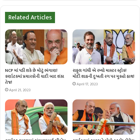
Related Articles
NCP માં પડી શકે છે મોટું ભંગાણ!
રાહુલ ગાંધી એ રમ્યો માસ્ટર સ્ટ્રોક!
કર્ણાટકમાં પ્રચારકોની યાદી બાદ શંકા
મોદી શાહની દુઃખતી રગ પર મુક્યો હાથ!
તેજ!
April 17, 2023
April 21, 2023