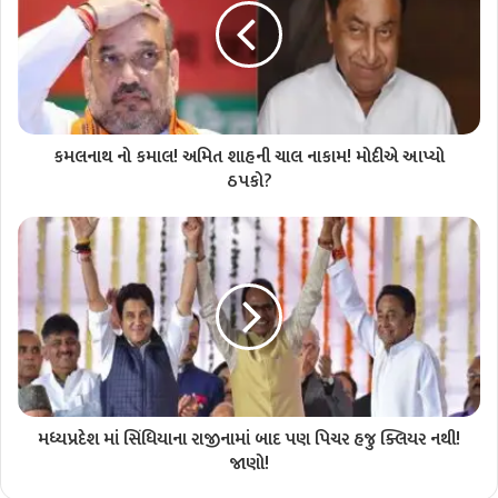
કમલનાથ નો કમાલ! અમિત શાહની ચાલ નાકામ! મોદીએ આપ્યો
ઠપકો?
મધ્યપ્રદેશ માં સિંધિયાના રાજીનામાં બાદ પણ પિચર હજુ ક્લિયર નથી!
જાણો!