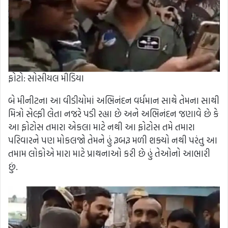
ફોટો: સોસીયલ મીડિયા
બે મીનીટના આ વીડીયોમાં અભિનંદન વર્ધમાન સાથે તેમના સાથી
મિત્રો સેલ્ફી લેતા નજરે પડી રહ્યા છે અને અભિનંદન જણાવે છે કે
આ ફોટોસ તમારા એકલા માટે નથી આ ફોટોસ તમે તમારા
પરિવારને પણ મોકલજો તેમને હું રૂબરૂ મળી શક્યો નથી પરંતુ આ
તમામ લોકોએ મારા માટે પ્રાથનાઓ કરી છે હું તેઓનો આભારી
છું.