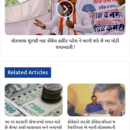
લોકસભા ચુંટણી બાદ કોંગ્રેસ હાર્દિક પટેલ ને આપી શકે છે આ મોટી
જવાબદારી !
Related Articles
આ 10 સરકારી યોજનાઓ બચત માટે
કોંગ્રેસને ઝટકો! કોંગ્રેસ છોડતાં જ
છે શ્રેષ્ઠ! કરશે માલામાલ અને બચાવશે
કેજરીવાલ એ આપી લોકસભાની