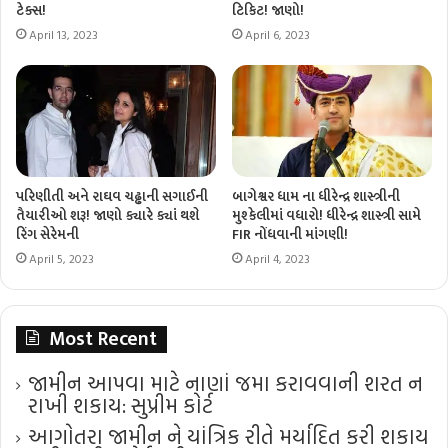
ટેક્સ!
ટિકિટ! જાણો!
April 13, 2023
April 6, 2023
પરિણીતી અને રાઘવ ચઢ્ઢાની સગાઈની
બાગેશ્વર ધામ ના ધીરેન્દ્ર શાસ્ત્રીની
તૈયારીઓ શરૂ! જાણો ક્યારે ક્યાં થશે
મુશ્કેલીમાં વધારો! ધીરેન્દ્ર શાસ્ત્રી સામે
રિંગ સેરેમની
FIR નોંધવાની માંગણી!
April 5, 2023
April 4, 2023
Most Recent
જામીન આપવા માટે નાણાં જમા કરાવવાની શરત ન
રાખી શકાય: સુપ્રીમ કોર્ટ
આગોતરા જામીન ને યાંત્રિક રીતે મર્યાદિત કરી શકાય