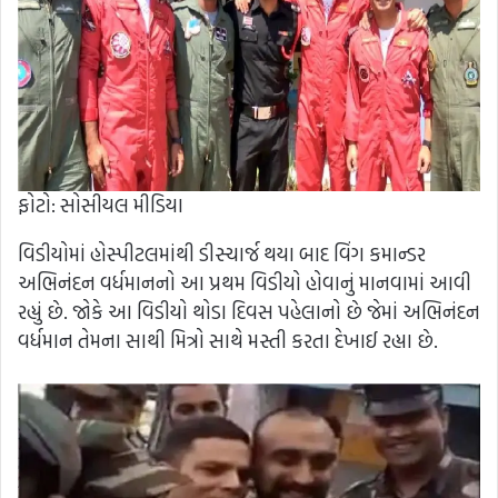
ફોટો: સોસીયલ મીડિયા
વિડીયોમાં હોસ્પીટલમાંથી ડીસ્ચાર્જ થયા બાદ વિંગ કમાન્ડર
અભિનંદન વર્ધમાનનો આ પ્રથમ વિડીયો હોવાનું માનવામાં આવી
રહ્યું છે. જોકે આ વિડીયો થોડા દિવસ પહેલાનો છે જેમાં અભિનંદન
વર્ધમાન તેમના સાથી મિત્રો સાથે મસ્તી કરતા દેખાઈ રહ્યા છે.