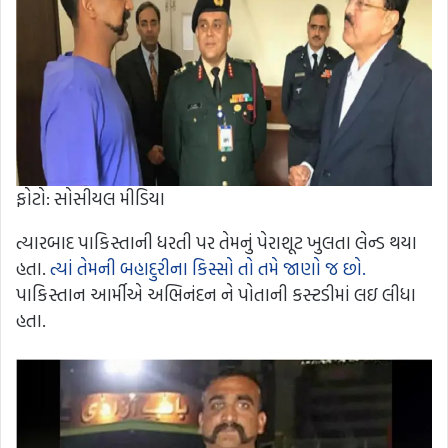
ફોટો: સોસીયલ મીડિયા
ત્યારબાદ પાકિસ્તાની ધરતી પર તેમનું પેરાશૂટ ખુલતા લેન્ડ થયા
હતા.
ત્યાં તેમની બહાદુરીના કિસ્સો તો તમે જાણો જ છો.
પાકિસ્તાન આર્મીએ અભિનંદન ને પોતાની કસ્ટડીમાં લઇ લીધા
હતા.