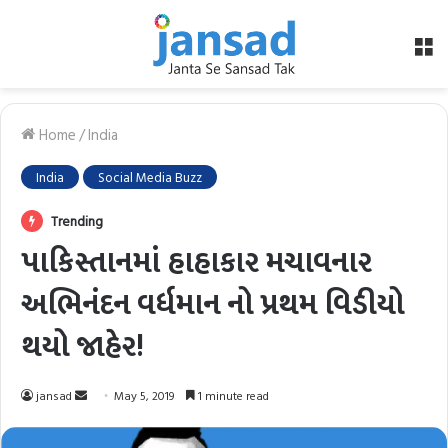
M
Home
/
India
India
Social Media Buzz
Trending
પાકિસ્તાનમાં હાહાકાર મચાવનાર
અભિનંદન વર્ધમાન નો પ્રથમ વિડીયો
થયો જાહેર!
Send
jansad
May 5, 2019
1 minute read
an
email