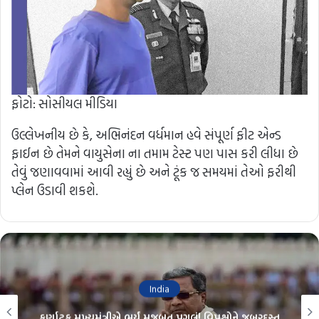
ફોટો: સોસીયલ મીડિયા
ઉલ્લેખનીય છે કે, અભિનંદન વર્ધમાન હવે સંપૂર્ણ ફીટ એન્ડ
ફાઈન છે તેમને વાયુસેના ના તમામ ટેસ્ટ પણ પાસ કરી લીધા છે
તેવું જણાવવામાં આવી રહ્યું છે અને ટૂંક જ સમયમાં તેઓ ફરીથી
પ્લેન ઉડાવી શકશે.
India
કર્ણાટક મુખ્યમંત્રીએ ભર્યું મજબૂત પગલું! વિપક્ષોને જબરદસ્ત