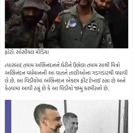
ફોટો: સોસીયલ મીડિયા
ત્યારબાદ તમામ અભિનંદનને ઘેરીને ઉભેલા તમામ સાથી મિત્રો
અભિનંદન વર્ધમાનની આ વાતને તાલીઓના ગડગડાટથી વધાવી
લે છે. આ વિડીયોમાં અભિનંદન એકદમ ફીટ દેખાઈ રહ્યા છે અને
કેહવામાં આવી રહ્યું છે કે આ વિડીયો જમ્મુ કશ્મીરનો છે.