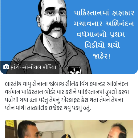
ફોટો: સોસીયલ મીડિયા
ભારતીય વાયુ સેનાના જાંબાઝ સૈનિક વિંગ કમાન્ડર અભિનંદન
વર્ધમાન પાકિસ્તાન બોર્ડર પાર કરીને પાકિસ્તાનમાં હુમલો કરવા
પહોંચી ગયા હતા પરંતુ તેમનું એરક્રાફ્ટ ક્રેશ થતા તેમને તેમના
પ્લેન માંથી તાત્કાલિક ઇજેક્ટ થવું પડ્યું હતું.