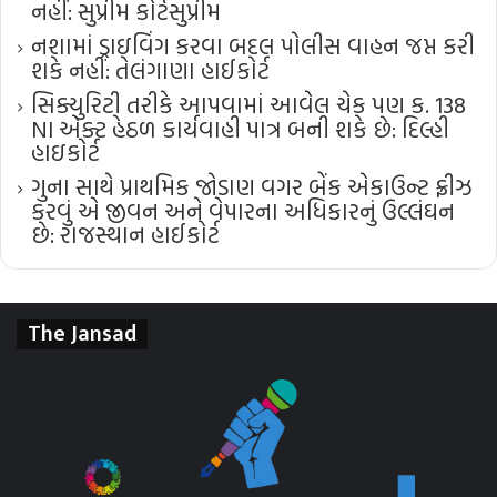
નહીં: સુપ્રીમ કોર્ટ​સુપ્રીમ
નશામાં ડ્રાઇવિંગ કરવા બદલ પોલીસ વાહન જપ્ત કરી
શકે નહીં: તેલંગાણા હાઈકોર્ટ
સિક્યુરિટી તરીકે આપવામાં આવેલ ચેક પણ ક. 138
NI એક્ટ હેઠળ કાર્યવાહી પાત્ર બની શકે છે: દિલ્હી
હાઇકોર્ટ
ગુના સાથે પ્રાથમિક જોડાણ વગર બેંક એકાઉન્ટ ફ્રીઝ
કરવું એ જીવન અને વેપારના અધિકારનું ઉલ્લંઘન
છે: રાજસ્થાન હાઈકોર્ટ
The Jansad