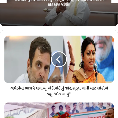
ફાટકાર! જાણો!
અમેઠીમાં ભાજપે લગાવ્યું એડીચોટીનું જોર, રાહુલ ગાંધી માટે લોકોએ
કહ્યું કંઇક આવું!!