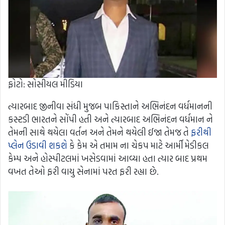
ફોટો: સોસીયલ મીડિયા
ત્યારબાદ જીનીવા સંધી મુજબ પાકિસ્તાને અભિનંદન વર્ધમાનની
કસ્ટડી ભારતને સોંપી હતી અને ત્યારબાદ અભિનંદન વર્ધમાન ને
તેમની સાથે થયેલા વર્તન અને તેમને થયેલી ઈજા તેમજ તે
ફરીથી
પ્લેન ઉડાવી શકશે
કે કેમ એ તમામ ના ચેકપ માટે આર્મી મેડીકલ
કેમ્પ અને હોસ્પીટલમાં ખસેડવામાં આવ્યા હતા ત્યાર બાદ પ્રથમ
વખત તેઓ ફરી વાયુ સેનામાં પરત ફરી રહ્યા છે.