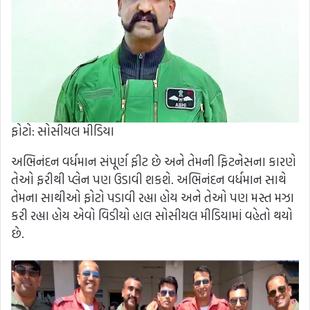
ફોટો: સોસીયલ મીડિયા
અભિનંદન વર્ધમાન સંપૂર્ણ ફીટ છે અને તેમની ફિટનેસના કારણે
તેઓ ફરીથી પ્લેન પણ ઉડાવી શકશે. અભિનંદન વર્ધમાન સાથે
તેમના સાથીઓ ફોટો પડાવી રહ્યા હોય અને તેઓ પણ મસ્ત મઝા
કરી રહ્યા હોય એવો વિડીયો હાલ સોસીયલ મીડિયામાં વહેતો થયો
છે.