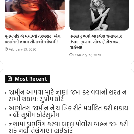
પૂનમ પાંડે એ મચાવ્યો તરખરાટ! અંગ
નમસ્તે ટ્રમ્પમાં આકર્ષણ જમાવનાર
પ્રદર્શનની તમામ સીમાઓ ઓળંગી!
ઇવાંકા ટ્રમ્પ ના બોલ્ડ ફોટોસ થયા
વાઇરલ!
February 29, 2020
February 27, 2020
Most Recent
જામીન આપવા માટે નાણાં જમા કરાવવાની શરત ન
રાખી શકાય: સુપ્રીમ કોર્ટ
આગોતરા જામીન ને યાંત્રિક રીતે મર્યાદિત કરી શકાય
નહીં: સુપ્રીમ કોર્ટ​સુપ્રીમ
નશામાં ડ્રાઇવિંગ કરવા બદલ પોલીસ વાહન જપ્ત કરી
શકે નહીં: તેલંગાણા હાઈકોર્ટ