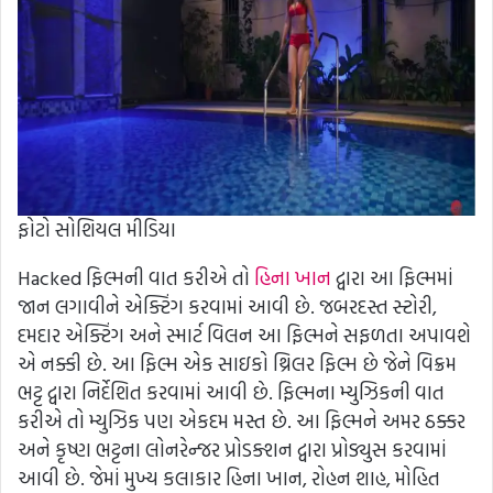
ફોટો સોશિયલ મીડિયા
Hacked ફિલ્મની વાત કરીએ તો
હિના ખાન
દ્વારા આ ફિલ્મમાં
જાન લગાવીને એક્ટિંગ કરવામાં આવી છે. જબરદસ્ત સ્ટોરી,
દમદાર એક્ટિંગ અને સ્માર્ટ વિલન આ ફિલ્મને સફળતા અપાવશે
એ નક્કી છે. આ ફિલ્મ એક સાઇકો થ્રિલર ફિલ્મ છે જેને વિક્રમ
ભટ્ટ દ્વારા નિર્દેશિત કરવામાં આવી છે. ફિલ્મના મ્યુઝિકની વાત
કરીએ તો મ્યુઝિક પણ એકદમ મસ્ત છે. આ ફિલ્મને અમર ઠક્કર
અને કૃષ્ણ ભટ્ટના લોનરેન્જર પ્રોડક્શન દ્વારા પ્રોડ્યુસ કરવામાં
આવી છે. જેમાં મુખ્ય કલાકાર હિના ખાન, રોહન શાહ, મોહિત