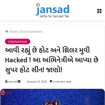
M
Home
/
Entertainment
Entertainment
આવી રહ્યું છે હોટ અને થ્રિલર મુવી
Hacked ! આ અભિનેત્રીએ આપ્યા છે
સુપર હોટ સીન! જાણો!
Send
jansad
January 31, 2020
2 minutes read
an
email