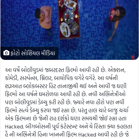
ફોટો સોશિયલ મીડિયા
આ વર્ષે બોલીવુડમાં જબરદસ્ત ફિલ્મો આવી રહી છે. એક્શન,
કોમેડી, સસ્પેન્સ, થ્રિલર, બાયોપિક વગેરે વગેરે. આ વર્ષની
શરૂઆત બ્લોકબસ્ટર હિટ તાનાજીથી થઈ અને આવી જ ઘણી
ફિલ્મો આ વર્ષને ઘમરોળવા આવી રહી છે. નવી અભિનેત્રીઓ
પણ બોલીવુડમાં ડેબ્યુ કરી રહી છે. જ્યારે નવા હીરો પણ નવી
ફિલ્મો સત્યે ડેબ્યુ કરવા જઈ રહ્યા છે. પરંતુ હાલ ચારે બાજુ ચર્ચા
એક ફિલ્મના છે જેની રાહ દર્શકો ઘણા સમયથી જોઈ રહ્યા હતા
Hacked. બીગબોસની પૂર્વ કંટેસ્ટન્ટ અને યે રિસ્તા ક્યા કહલતા
હૈ ની અભિનેત્રી હિના ખાનની ફિલ્મ Hacked આવી રહી છે જે