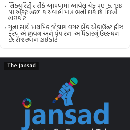
સિક્યુરિટી તરીકે આપવામાં આવેલ ચેક પણ ક. 138
NI એક્ટ હેઠળ કાર્યવાહી પાત્ર બની શકે છે: દિલ્હી
હાઇકોર્ટ
ગુના સાથે પ્રાથમિક જોડાણ વગર બેંક એકાઉન્ટ ફ્રીઝ
કરવું એ જીવન અને વેપારના અધિકારનું ઉલ્લંઘન
છે: રાજસ્થાન હાઈકોર્ટ
The Jansad