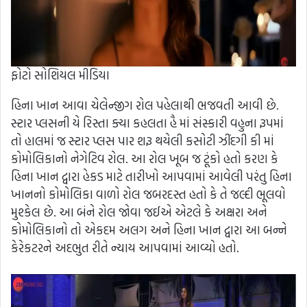
ફોટો સોશિયલ મીડિયા
હિના ખાન આવા ચેલેન્જીગ રોલ પહેલાથી ભજવતી આવી છે.
સ્ટાર પ્લસની યે રિસ્તા ક્યા કહલતા હૈ માં સંસ્કારી વહુના રૂપમાં
તો હાલમાં જ સ્ટાર પ્લસ પાર શરૂ થયેલી કસોટી ઝીંદગી કી માં
કોમોલિકાનો નેગેટિવ રોલ. આ રોલ ખૂબ જ ટૂંકો હતો કરણ કે
હિના ખાન દ્વારા હેકડ માટે તારીખો આપવામાં આવેલી પરંતુ હિના
ખાનનો કોમોલિકા વાળો રોલ જબરદસ્ત હતો કે તે જલ્દી ભૂલવો
મુશ્કેલ છે. આ બંને રોલ જોવા જઈએ એટલે કે અક્ષરા અને
કોમોલિકાનો તો એકદમ અલગ અને હિના ખાન દ્વારા આ બન્ને
કેરેકટરને અદભુત રીતે ન્યાય આપવામાં આવ્યો હતો.