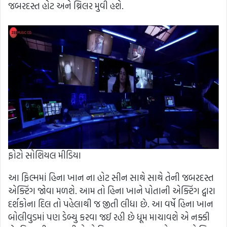
જબરદસ્ત હોટ અને થ્રિલર મુવી હશે.
ફોટો સોશિયલ મીડિયા
આ ફિલ્મમાં હિના ખાન ના હોટ સીન સાથે સાથે તેની જબરદસ્ત
એક્ટિંગ જોવા મળશે. આમ તો હિના ખાને પોતાની એક્ટિંગ દ્વારા
દર્શકોના દિલ તો પહેલાથી જ જીતી લીધા છે. આ વર્ષે હિના ખાન
બોલીવુડમાં પણ ડેબ્યુ કરવા જઈ રહી છે ધૂમ માચાવશે એ નક્કી