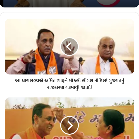
આ ધારાસભ્યએ અમિત શાહને મોકલી લીગલ નોટિસ! ગુજરાતનું
રાજકારણ ગરમાયું! જાણો!