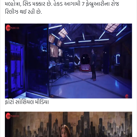
મલ્હોત્રા, સિડ મક્કાર છે. હેકડ આગામી 7 ફેબ્રુઆરીના રોજ
રિલીઝ થઈ રહી છે.
ફોટો સોશિયલ મીડિયા