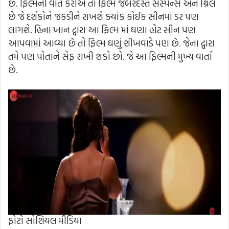
છે. ફિલ્મની વાત કરીએ તો ફિલ્મ જબરદસ્ત સસ્પેન્સ અને થ્રિલ
છે જે દર્શકોને જકડીને રાખશે ક્યાંક કોઈક સીનમાં ડર પણ
લાગશે. હિના ખાન દ્વારા આ ફિલ્મ માં ઘણા હોટ સીન પણ
આપવામાં આવ્યા છે તો ફિલ્મ ઘણું શીખવાડે પણ છે. જેના દ્વારા
તમે પણ પોતાને સેફ રાખી શકો છો. જે આ ફિલ્મની મુખ્ય વાર્તા
છે.
ફોટો સોશિયલ મીડિયા