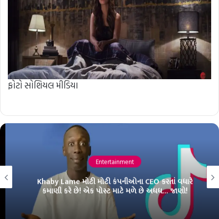
ફોટો સોશિયલ મીડિયા
Entertainment
Khaby Lame મોટી મોટી કંપનીઓના CEO કરતાં વધારે
કમાણી કરે છે! એક પોસ્ટ માટે મળે છે અધધ… જાણો!