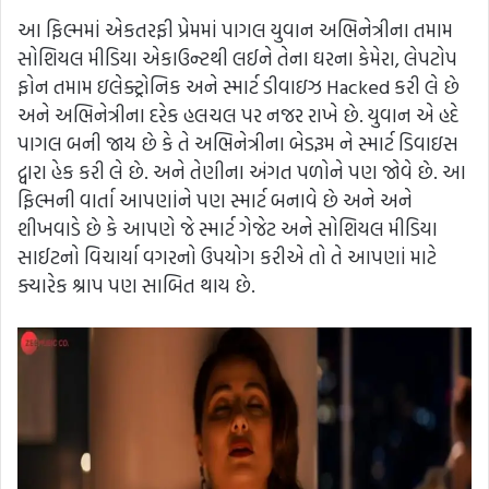
આ ફિલ્મમાં એકતરફી પ્રેમમાં પાગલ યુવાન અભિનેત્રીના તમામ
સોશિયલ મીડિયા એકાઉન્ટથી લઈને તેના ઘરના કેમેરા, લેપટોપ
ફોન તમામ ઇલેક્ટ્રોનિક અને સ્માર્ટ ડીવાઇઝ Hacked કરી લે છે
અને અભિનેત્રીના દરેક હલચલ પર નજર રાખે છે. યુવાન એ હદે
પાગલ બની જાય છે કે તે અભિનેત્રીના બેડરૂમ ને સ્માર્ટ ડિવાઇસ
દ્વારા હેક કરી લે છે. અને તેણીના અંગત પળોને પણ જોવે છે. આ
ફિલ્મની વાર્તા આપણાંને પણ સ્માર્ટ બનાવે છે અને અને
શીખવાડે છે કે આપણે જે સ્માર્ટ ગેજેટ અને સોશિયલ મીડિયા
સાઈટનો વિચાર્યા વગરનો ઉપયોગ કરીએ તો તે આપણાં માટે
ક્યારેક શ્રાપ પણ સાબિત થાય છે.