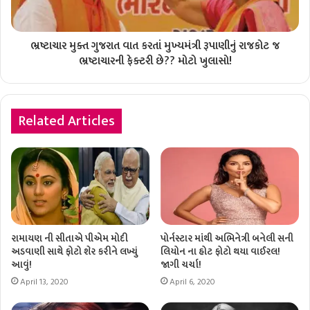
ભ્રષ્ટાચાર મુક્ત ગુજરાત વાત કરતાં મુખ્યમંત્રી રૂપાણીનું રાજકોટ જ
ભ્રષ્ટાચારની ફેક્ટરી છે?? મોટો ખુલાસો!
Related Articles
રામાયણ ની સીતાએ પીએમ મોદી
પોર્નસ્ટાર માંથી અભિનેત્રી બનેલી સની
અડવાણી સાથે ફોટો શેર કરીને લખ્યું
લિયોન ના હોટ ફોટો થયા વાઈરલ!
આવું!
જાગી ચર્ચા!
April 13, 2020
April 6, 2020