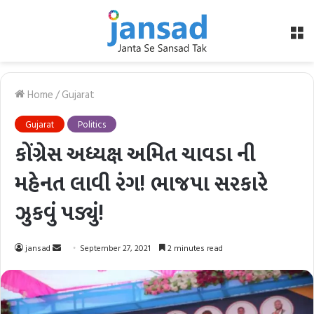
M
Home
/
Gujarat
Gujarat
Politics
કોંગ્રેસ અધ્યક્ષ અમિત ચાવડા ની
મહેનત લાવી રંગ! ભાજપા સરકારે
ઝુકવું પડ્યું!
Send
jansad
September 27, 2021
2 minutes read
an
email