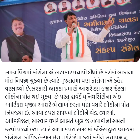
સમગ્ર વિશ્વમાં કોરોના એ હાહાકાર મચાવી દીધો છે કરોડો લોકોના
મોત નિપજી ચુક્યા છે ત્યારે ગુજરાતમાં પણ કોરોના એ કહેર
વરસાવ્યો છે.સરકારી આંકડા પ્રમાણે આશરે દશ હજાર જેટલા
લોકોના મોત થઈ ચૂક્યા છે પરંતુ હાર્વર્ડ યુનિવર્સિટીના એક
આર્ટિકલ મુજબ આશરે બે લાખ કરતા પણ વધારે લોકોના મોત
નિપજ્યા છે. આવા કપરા સમયમાં લોકોને બેડ, દવાઓ,
ઓક્સિજન, સારવાર વગેરે બાબતે ખૂબ જ હાલાકીનો સમની
કરવો પડ્યો હતો. ત્યારે આવા કપરા સમયમાં કોંગ્રેસ દ્વારા પ્લાઝ્મા
ડોનેશન, કોવિડ હેલ્પલાઇન વગેરે જેવા કર્યો કરીને સત્તાપક્ષ નું