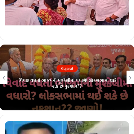
Gujarat
વિવાદ વધતાં ભાજપની મુશ્કેલીમાં વધારો! લોકસભામાં થઈ
શકે છે નુકશાન??