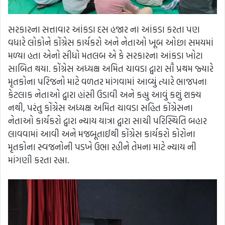
સરકારના સત્તાવાર આંકડા દસ હજાર ના આંકડા કરતા પણ
વધારે લોકોને કોંગ્રેસ કાર્યકરો અને નેતાઓ ખૂબ ઓછા સમયમાં
મળ્યા હતા એનો સીધો મતલબ એ કે સરકારના આંકડા ખોટા
સાબિત થયા. કોંગ્રેસ અધ્યક્ષ અમિત ચાવડા દ્વારા સૌ પ્રથમ જ્યારે
મૃતકોના પરિજનો માટે વળતર માંગવામાં આવ્યું ત્યારે ભાજપના
કેટલાક નેતાઓ દ્વારા હાંસી ઉડાવી અને કહ્યુ આવું કશું શક્ય
નથી, પરંતુ કોંગ્રેસ અધ્યક્ષ અમિત ચાવડા સહિત કોંગ્રેસના
નેતાઓ કાર્યકરો દ્વારા ન્યાય યાત્રા દ્વારા સાચી પરિસ્થિતિ બહાર
લાવવામાં આવી અને મજબૂતાઈથી કોંગ્રેસ કાર્યકરો કોરોના
મૃતકોના સ્વજનોની પડખે ઉભા રહીને તેમના માટે ન્યાય ની
માંગણી કરતા રહ્યા.