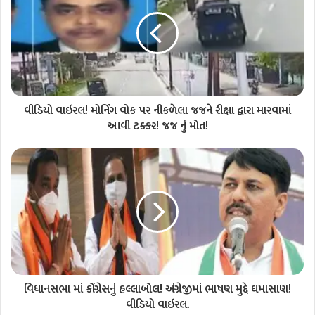
વીડિયો વાઇરલ! મોર્નિંગ વોક પર નીકળેલા જજને રીક્ષા દ્વારા મારવામાં
આવી ટક્કર! જજ નું મોત!
વિધાનસભા માં કોંગ્રેસનું હલ્લાબોલ! અંગ્રેજીમાં ભાષણ મુદ્દે ઘમાસાણ!
વીડિયો વાઇરલ.