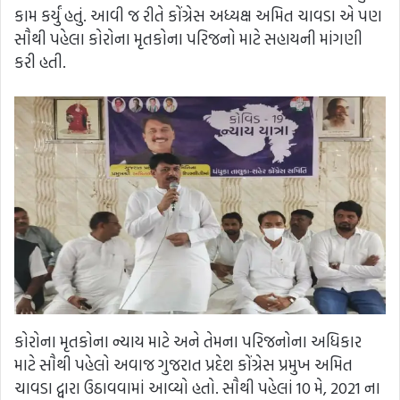
કામ કર્યું હતું. આવી જ રીતે કોંગ્રેસ અધ્યક્ષ અમિત ચાવડા એ પણ
સૌથી પહેલા કોરોના મૃતકોના પરિજનો માટે સહાયની માંગણી
કરી હતી.
કોરોના મૃતકોના ન્યાય માટે અને તેમના પરિજનોના અધિકાર
માટે સૌથી પહેલો અવાજ ગુજરાત પ્રદેશ કોંગ્રેસ પ્રમુખ અમિત
ચાવડા દ્વારા ઉઠાવવામાં આવ્યો હતો. સૌથી પહેલાં 10 મે, 2021 ના