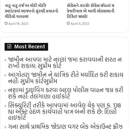
નાટુ નાટુ તર્જ પર મોદી મોદી!
કોંગ્રેસને ઝટકો! કોંગ્રેસ છોડતાં જ
કર્ણાટકમાં ભાજપનો ચૂંટણી પ્રચારનો
કેજરીવાલ એ આપી લોકસભાની
વીડિયો વાયરલ!
ટિકિટ! જાણો!
April 14, 2023
April 6, 2023
Most Recent
જામીન આપવા માટે નાણાં જમા કરાવવાની શરત ન
રાખી શકાય: સુપ્રીમ કોર્ટ
આગોતરા જામીન ને યાંત્રિક રીતે મર્યાદિત કરી શકાય
નહીં: સુપ્રીમ કોર્ટ​સુપ્રીમ
નશામાં ડ્રાઇવિંગ કરવા બદલ પોલીસ વાહન જપ્ત કરી
શકે નહીં: તેલંગાણા હાઈકોર્ટ
સિક્યુરિટી તરીકે આપવામાં આવેલ ચેક પણ ક. 138
NI એક્ટ હેઠળ કાર્યવાહી પાત્ર બની શકે છે: દિલ્હી
હાઇકોર્ટ
ગુના સાથે પ્રાથમિક જોડાણ વગર બેંક એકાઉન્ટ ફ્રીઝ