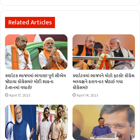
Related Articles
કર્ણાટક ભાજપમાં ભંગાણ! પૂર્વ સીએમ
કર્ણાટકમાં ભાજપને મોટો ફટકો! કોંગ્રેસ
જોડાયા કોંગ્રેસમાં! મોદી શાહના
અધ્યક્ષને હરાવનાર જોડાઇ ગયા
ટેન્શનમાં વધારો!
કોંગ્રેસમાં!
April 17, 2023
April 14, 2023