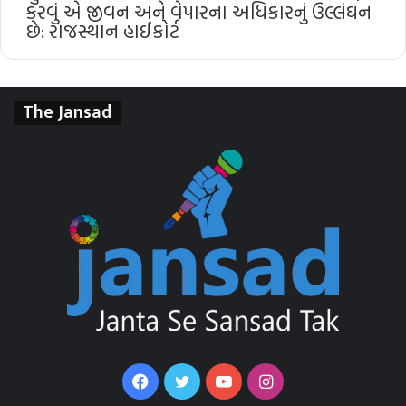
કરવું એ જીવન અને વેપારના અધિકારનું ઉલ્લંઘન
છે: રાજસ્થાન હાઈકોર્ટ
The Jansad
Facebook
Twitter
YouTube
Instagram