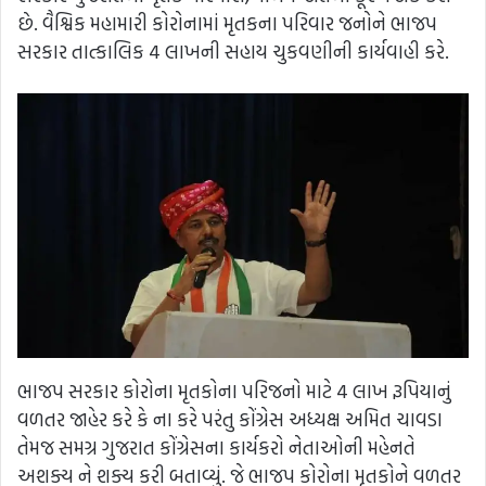
છે. વૈશ્વિક મહામારી કોરોનામાં મૃતકના પરિવાર જનોને ભાજપ
સરકાર તાત્કાલિક 4 લાખની સહાય ચુકવણીની કાર્યવાહી કરે.
ભાજપ સરકાર કોરોના મૃતકોના પરિજનો માટે 4 લાખ રૂપિયાનું
વળતર જાહેર કરે કે ના કરે પરંતુ કોંગ્રેસ અધ્યક્ષ અમિત ચાવડા
તેમજ સમગ્ર ગુજરાત કોંગ્રેસના કાર્યકરો નેતાઓની મહેનતે
અશક્ય ને શક્ય કરી બતાવ્યું. જે ભાજપ કોરોના મૃતકોને વળતર