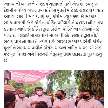
આપવાની બાબતને અશક્ય ગણાવતી હતી એજ ભાજપ દ્વારા
દેશની સર્વોચ્ચ અદાલતમાં કોરોના મૃતકો માટે 50 હજારના વળતર
આપવા બાબતે સોગંદનામું કર્યું. કોંગ્રેસ હજુ મક્કમ છે સરકાર
સમક્ષ માંગણી છે કે કોરોના પીડિત પરિવારો ને 4 લાખ ની સહાય
કરવામાં આવે. જો કોંગ્રેસ દ્વારા કોરોના પીડિતોના પરીજનો માટે
વળતરની લડાઈ ના લડવામાં ના આવી હોત સરકાર દ્વારા કોઈ
સહાય પ્રાપ્ત ના થાત તે હકીકત છે. ભાજપ સરકાર પાસેથી કોરોના
મૃતકોને સહાય અપાવીને કોંગ્રેસ અધ્યક્ષ અમિત ચાવડા એ એક
મજબૂત વિપક્ષ અને વિઝનરી નેતૃત્વનું ઉત્તમ ઉદાહરણ પુરૂ પાડ્યું
છે.