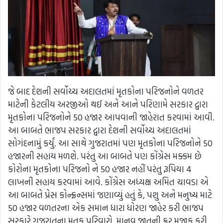
જે બાદ દેશની સર્વોચ્ચ અદાલતમાં મૃતકોના પરિજનોને વળતર
માટેની કેટલીય અરજીઓ થઈ અને આને પરિણામે સરકાર દ્વારા
મૃતકોના પરિજનોને 50 હજાર આપવાની જાહેરાત કરવામાં આવી.
આ બાબતે ભાજપ સરકાર દ્વારા દેશની સર્વોચ્ચ અદાલતમાં
સોગંદનામું કર્યું. આ સાથે ગુજરાતમાં પણ મૃતકોના પરિજનોને 50
હજારની સહાય મળશે. પરંતુ આ બાબતે પણ કોંગ્રેસ મક્કમ છે
કોરોના મૃતકોના પરિજનો ને 50 હજાર નહીં પરંતુ રૂપિયા 4
લાખની સહાય કરવામાં આવે. કોંગ્રેસ અધ્યક્ષ અમિત ચાવડા એ
આ બાબતે પ્રેસ કોન્ફ્રન્સમાં જણાવ્યું હતું કે, પશુ અને મનુષ્ય માટે
50 હજાર વળતરના એક સમાન ધારા ધોરણ જાહેર કરી ભાજપ
સરકારે ગુજરાતના મૃતક પરિવારો, માનવ જાતની ક્રૂર મજાક કરી