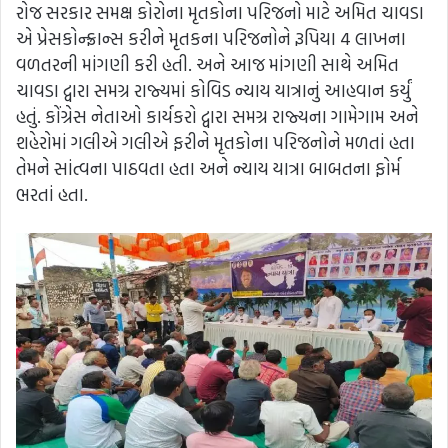
રોજ સરકાર સમક્ષ કોરોના મૃતકોના પરિજનો માટે અમિત ચાવડા
એ પ્રેસકોન્ફ્રાન્સ કરીને મૃતકના પરિજનોને રૂપિયા 4 લાખના
વળતરની માંગણી કરી હતી. અને આજ માંગણી સાથે અમિત
ચાવડા દ્વારા સમગ્ર રાજ્યમાં કોવિડ ન્યાય યાત્રાનું આહવાન કર્યું
હતું. કોંગ્રેસ નેતાઓ કાર્યકરો દ્વારા સમગ્ર રાજ્યના ગામેગામ અને
શહેરોમાં ગલીએ ગલીએ ફરીને મૃતકોના પરિજનોને મળતાં હતા
તેમને સાંત્વના પાઠવતા હતા અને ન્યાય યાત્રા બાબતના ફોર્મ
ભરતાં હતા.