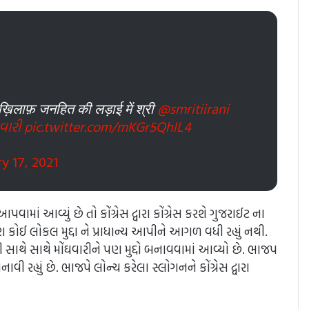
़िलाफ़ जनहित की लड़ाई में श्री
@smritiirani
વારી
pic.twitter.com/mKGr5QhlL4
y 17, 2021
ાં આવ્યું છે તો કોંગ્રેસ દ્વારા કોંગ્રેસ કરશે ગુજરાઈટ ના
 કોઈ લોકલ મુદ્દા ને પ્રાધાન્ય આપીને આગળ વધી રહ્યું નથી.
 મુદ્દાની સાથે સાથે મોંઘવારીને પણ મુદ્દો બનાવવામાં આવ્યો છે. ભાજપ
ો બનાવી રહ્યું છે. ભાજપે લોન્ચ કરેલા સ્લોગનને કોંગ્રેસ દ્વારા