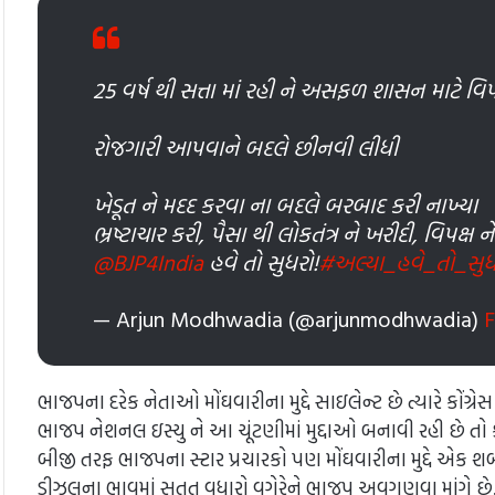
25 વર્ષ થી સત્તા માં રહી ને અસફળ શાસન માટે વિ
રોજગારી આપવાને બદલે છીનવી લીધી
ખેડૂત ને મદદ કરવા ના બદલે બરબાદ કરી નાખ્યા
ભ્રષ્ટાચાર કરી, પૈસા થી લોકતંત્ર ને ખરીદી, વિપક
@BJP4India
હવે તો સુધરો!
#અલ્યા_હવે_તો_સુધ
— Arjun Modhwadia (@arjunmodhwadia)
F
ભાજપના દરેક નેતાઓ મોંઘવારીના મુદ્દે સાઇલેન્ટ છે ત્યારે કોંગ
ભાજપ નેશનલ ઇસ્યુ ને આ ચૂંટણીમાં મુદ્દાઓ બનાવી રહી છે તો કોં
બીજી તરફ ભાજપના સ્ટાર પ્રચારકો પણ મોંઘવારીના મુદ્દે એક શબ
ડીઝલના ભાવમાં સતત વધારો વગેરેને ભાજપ અવગણવા માંગે છે. પણ ક