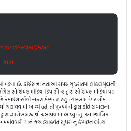
//t.co/aSYHAMQHMz
, 2021
ાં પડ્યા છે. કોંગ્રેસના નેતાઓ સમગ્ર ગુજરાતમાં લોકલ મુદ્દાની
્રેસ સોશિયલ મીડિયા ડિપાર્ટમેન્ટ દ્વારા સોશિયલ મીડિયા પર
છે કેમ્પઈન સૌથી સફળ કેમ્પઈન હતું. ત્યારબાદ પેપર લીક
લાવવામાં આવ્યું હતું. તો મુખ્યમંત્રી દ્વારા કોઈ સવાલના
દ્વારા #મનેખબરનથી ચલાવવામાં આવ્યું હતું. આ સ્થાનિક
ખમમોંઘવારી અને #અલ્યાહવેતોસુધરો નું કેમ્પઈન લોન્ચ