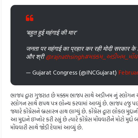
'बहुत हुई महंगाई की मार'
जनता पर महंगाई का प्रहार कर रही मोदी सरकार के ख
और श्री
@rajnathsingh
#મક્કમ_અડીખમ_મોંઘ
— Gujarat Congress (@INCGujarat)
Februar
ભાજપ દ્વારા ગુજરાત છે મક્કમ ભાજપ સાથે અડીખમ નું સ્લોગન આપવામ
સ્લોગન સાથે શપથ પત્ર લોન્ચ કરવામાં આવ્યું છે. ભાજપ હજુ પણ
જયારે કોંગ્રેસને બ્રહ્માસ્ત્ર હાથ લાગ્યું છે. કોંગ્રેસ દ્વારા લોકલ
આ મુદ્દાને ઇગ્નોર કરી રહ્યું છે ત્યારે કોંગ્રેસ મોંઘવારીને મોટો મુદ્દ
મોંઘવારી સાથે જોડી દેવામાં આવ્યું છે.