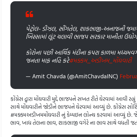
પેટ્રોલ- ડીઝલ, સીંગતેલ, શાકભાજી-અનાજની જમાખો
ખિસ્સામાં લૂંટ ચલાવી ભાજપ સરકાર માનીતા ઉદ્ય
કોરોના પછી આર્થિક મંદીના કપરા કાળમા મધ્યમવર
જનતા માફ નહિ કરે
#મક્કમ_અડીખમ_મોંઘવારી
— Amit Chavda (@AmitChavdaINC)
Februa
કોંગ્રેસ દ્વારા મોંઘવારી મુદ્દે ભાજપને સખત રીતે ઘેરવામાં આવી રહ
સાથે મોંઘવારીને જોડીને ભાજપને ઘેરવામાં આવ્યું છે. કોંગ્રેસ સો
#મક્કમઅડીખમમોંઘવારી નું કેમ્પઇન લોન્ચ કરવામાં આવ્યું છે. જ
ભાવ, ખાદ્ય તેલના ભાવ, શાકભાજી વગેરે ના ભાવ સાથે વધતી જતી મ