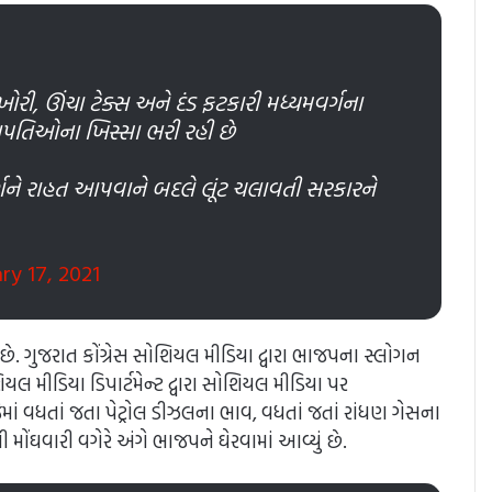
રી, ઊંચા ટેક્સ અને દંડ ફટકારી મધ્યમવર્ગના
ોગપતિઓના ખિસ્સા ભરી રહી છે
્ગને રાહત આપવાને બદલે લૂંટ ચલાવતી સરકારને
ry 17, 2021
્યું છે. ગુજરાત કોંગ્રેસ સોશિયલ મીડિયા દ્વારા ભાજપના સ્લોગન
શિયલ મીડિયા ડિપાર્ટમેન્ટ દ્વારા સોશિયલ મીડિયા પર
ેમાં વધતાં જતા પેટ્રોલ ડીઝલના ભાવ, વધતાં જતાં રાંધણ ગેસના
ોંઘવારી વગેરે અંગે ભાજપને ઘેરવામાં આવ્યું છે.