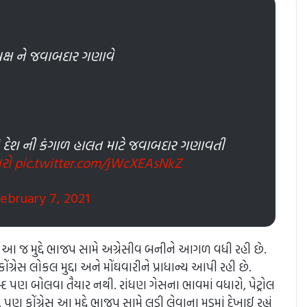
પક્ષ ને જવાબદાર ગણાવે
્ષ ને દેશ ની કંગાળ હાલત માટે જવાબદાર ગણાવતી
રો
pic.twitter.com/jWcXEAsNkZ
ebruary 7, 2021
્રેસ આ જ મુદ્દે ભાજપ સામે અગ્રેસીવ બનીને આગળ વધી રહી છે.
ગ્રેસ લોકલ મુદ્દા અને મોંઘવારીને પ્રાધાન્ય આપી રહી છે.
્દ પણ બોલવા તૈયાર નથી. રાંધણ ગેસના ભાવમાં વધારો, પેટ્રોલ
ોંગ્રેસ આ મુદ્દે ભાજપ સામે લડી લેવાના મૂડમાં દેખાઈ રહ્યું