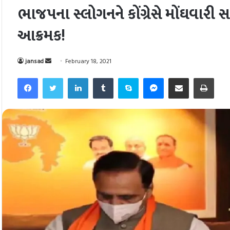
ભાજપના સ્લોગનને કોંગ્રેસે મોંઘવારી સાથે
આક્રમક!
Send
jansad
February 18, 2021
an
Facebook
Twitter
LinkedIn
Tumblr
Skype
Messenger
Share via Email
Pri
email