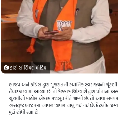
ફોટો સોશિયલ મીડિયા
ભાજપ અને કોંગ્રેસ દ્વારા ગુજરાતની સ્થાનિક સ્વરાજ્યની ચૂંટણી
તૈયારકારવામાં આવ્યા છે. તો કેટલાક ઉમેદવારો દ્વારા પોતાના
ચૂંટણીનો માહોલ એકદમ મજબૂત રીતે જામ્યો છે. તો આવા સમયમાં ભ
અસંતુષ્ટ ભાજપમાં આવન જાવન ચાલુ થઈ ગઈ છે. કેટલીક જગ્યાએ
મુદ્દો શોધી રહ્યા છે.