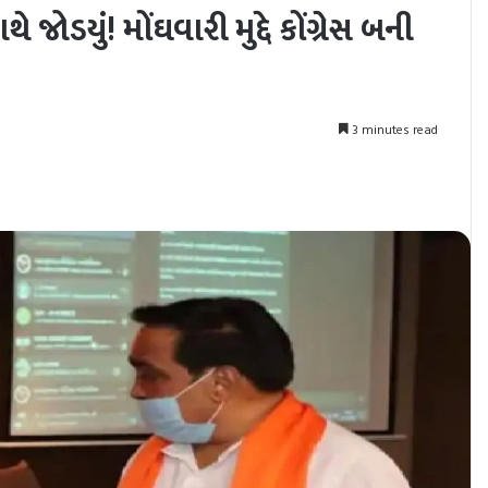
 જોડયું! મોંઘવારી મુદ્દે કોંગ્રેસ બની
3 minutes read
nt