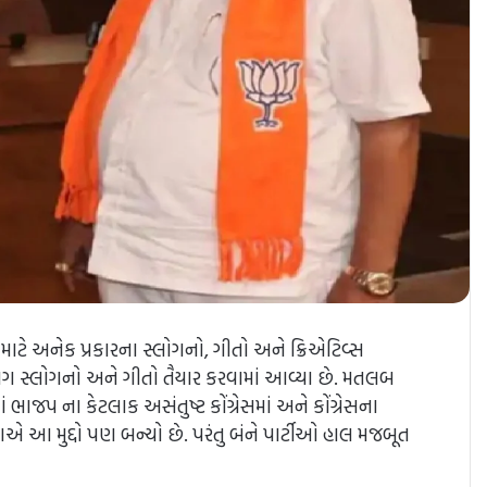
 માટે અનેક પ્રકારના સ્લોગનો, ગીતો અને ક્રિએટિવ્સ
 અલગ સ્લોગનો અને ગીતો તૈયાર કરવામાં આવ્યા છે. મતલબ
ાજપ ના કેટલાક અસંતુષ્ટ કોંગ્રેસમાં અને કોંગ્રેસના
 આ મુદ્દો પણ બન્યો છે. પરંતુ બંને પાર્ટીઓ હાલ મજબૂત