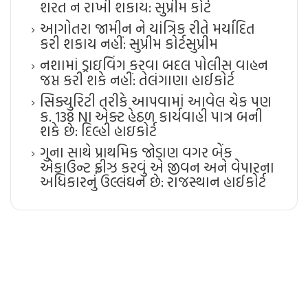
શરત ન રાખી શકાય: સુપ્રીમ કોર્ટ
આગોતરા જામીન ને યાંત્રિક રીતે મર્યાદિત
કરી શકાય નહીં: સુપ્રીમ કોર્ટ​સુપ્રીમ
નશામાં ડ્રાઇવિંગ કરવા બદલ પોલીસ વાહન
જપ્ત કરી શકે નહીં: તેલંગાણા હાઈકોર્ટ
સિક્યુરિટી તરીકે આપવામાં આવેલ ચેક પણ
ક. 138 NI એક્ટ હેઠળ કાર્યવાહી પાત્ર બની
શકે છે: દિલ્હી હાઇકોર્ટ
ગુના સાથે પ્રાથમિક જોડાણ વગર બેંક
એકાઉન્ટ ફ્રીઝ કરવું એ જીવન અને વેપારના
અધિકારનું ઉલ્લંઘન છે: રાજસ્થાન હાઈકોર્ટ