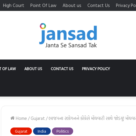
High Court
Point Of Law
About us
Contact Us
Privacy Po
T OF LAW
ABOUT US
CONTACT US
PRIVACY POLICY
Home
/
Gujarat
/
ભાજપના સ્લોગનને કોંગ્રેસે મોંઘવારી સાથે જોડયું! મોંઘવારી
Gujarat
India
Politics