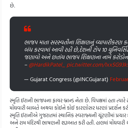
છે.
ભાજપ માતા સરસ્વતીના શિક્ષણનું વ્યાપારીકરણ ક
બંધ કરવામાં આવી રહી છે,દેશની ટોપ 10 યુનિવર્સિ
જણાવો અને છતાંય ભાજપ શિક્ષણના નામે કરોડોનો ભ
–
@HardikPatel_
pic.twitter.com/IxxSG93
— Gujarat Congress (@INCGujarat)
Februar
સ્મૃતિ ઈરાની ભાજપના ફાયર બ્રાન્ડ નેતા છે. વિપક્ષમાં હતા ત્યારે
મોંઘવારી બાબતે અથવા કોઈને કોઈ કારણોસર ધરણાં પ્રદર્શન કરીન
સ્મૃતિ ઈરાનીએ ગુજરાતમાં સ્થાનિક સ્વરાજ્યની ચૂંટણીમાં પ્રચા
અને રામ મંદિરથી ભાષણની શરૂઆત કરી હતી. હાલમાં મોંઘવારી એ સ