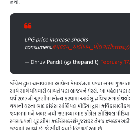
નથી.
LPG price increase shocks
consumers.
#મક્કમ_અડીખમ_મોંઘવારી
https:
— Dhruv Pandit (@ithepandit)
February 17
કોંગ્રેસ દ્વારા ચલાવવામાં આવેલા કેમ્પઇનના પડઘા સમગ્ર ગુજરાતમ
સાથે સાથે મોંઘવારી બાબતે પણ ભાજપને ઘેરશે. આ પહેલા પણ કોંગ
વર્ષ 2017ની ચૂંટણીમાં લોન્ચ કરવામાં આવેલું #વિકાસગાંડોથયો
થયાની ઘટના બાદ કોંગ્રેસ સોશિયલ મીડિયા દ્વારા #વિકાસલીકથયો ચ
જવાબમાં મને ખબર નથી જણાવ્યા બાદ કોંગ્રેસ સોશિયલ મીડિયા 
સ્વરાજ્યની ચૂંટણીમાં #કોંગ્રેસકરશેગુજરાઈટ તેમજ #મક્કમઅડી
કરવામાં આવ્યું છે. જે સૌથી વધારે હિટ થઈ રહ્યા છે.