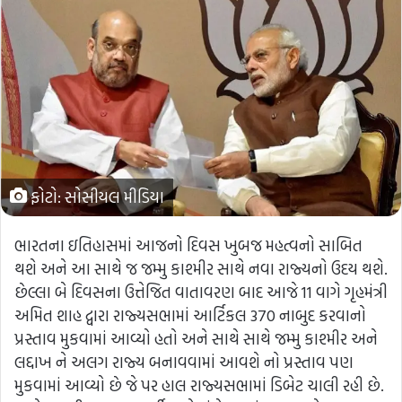
ફોટો: સોસીયલ મીડિયા
ભારતના ઇતિહાસમાં આજનો દિવસ ખુબજ મહત્વનો સાબિત
થશે અને આ સાથે જ જમ્મુ કાશ્મીર સાથે નવા રાજ્યનો ઉદય થશે.
છેલ્લા બે દિવસના ઉત્તેજિત વાતાવરણ બાદ આજે 11 વાગે ગૃહમંત્રી
અમિત શાહ દ્વારા રાજ્યસભામાં આર્ટિકલ 370 નાબુદ કરવાનો
પ્રસ્તાવ મુકવામાં આવ્યો હતો અને સાથે સાથે જમ્મુ કાશ્મીર અને
લદ્દાખ ને અલગ રાજ્ય બનાવવામાં આવશે નો પ્રસ્તાવ પણ
મુકવામાં આવ્યો છે જે પર હાલ રાજ્યસભામાં ડિબેટ ચાલી રહી છે.