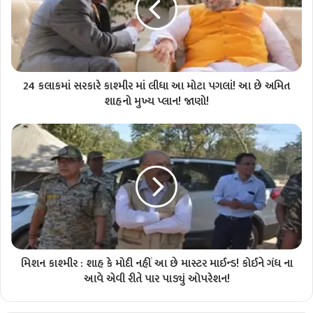
24 કલાકમાં સરકારે કાશ્મીર માં લીધા આ મોટા પગલાં! આ છે અમિત
શાહનો મુખ્ય પ્લાન! જાણો!
મિશન કાશ્મીર : શાહ કે મોદી નહીં આ છે માસ્ટર માઈન્ડ! કોઈને ગંધ ના
આવે એવી રીતે પાર પાડ્યું ઓપરેશન!