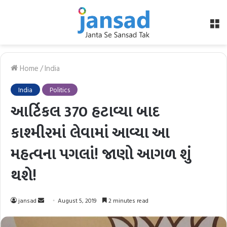
M
Home
/
India
India
Politics
આર્ટિકલ 370 હટાવ્યા બાદ
કાશ્મીરમાં લેવામાં આવ્યા આ
મહત્વના પગલાં! જાણો આગળ શું
થશે!
Send
jansad
August 5, 2019
2 minutes read
an
email