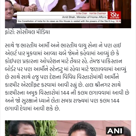
ફોટો: સોસીયલ મીડિયા
સાથે જ ભારતીય આર્મી અને ભારતીય વાયુ સેના ને પણ હાઈ
એલર્ટ પાર મુકવામાં આવ્યા ચબે જેમને કહેવામાં આવ્યું છે કે
કોઈપણ પ્રકારના ઓપરેશન માટે તૈયાર રહે. તેમજ પાકિસ્તાન
બોર્ડર પર પણ આર્મીને સ્ટેન્ડટુ માં રહેવા માટે જણાવવામાં આવ્યું
છે સાથે સાથે હજુ પણ દેશના વિવિધ વિસ્તારોમાંથી આર્મીને
કાશ્મીર એરલીફ્ટ કરવામાં આવી રહ્યું છે. હાલ શ્રીનગર સાથે
કાશ્મીરના અમુક વિસ્તારોમાં 144 ની કલમ લગાવવામાં આવી છે
અને જો સુરક્ષાને ધ્યાને લેતા સમગ્ર રાજ્યમાં પણ કલમ 144
લગાવી દેવામાં આવી શકે છે.