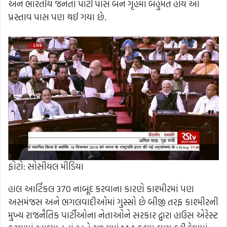
અને ભારતીય જનતા પાર્ટી પાસે બંને ગૃહમાં બહુમત હોય આ
પ્રસ્તાવ પાસ પણ થઈ ગયા છે.
ફોટો: સોસીયલ મીડિયા
હાલ આર્ટિકલ 370 નાબૂદ કરવાના કારણે કાશ્મીરમાં પણ
અસમંજસ અને ભગલવાદીઓમાં ગુસ્સો છે બીજી તરફ કાશ્મીરની
મુખ્ય રાજનૈતિક પાર્ટીઓના નેતાઓને સરકાર દ્વારા હાઉસ એરેસ્ટ