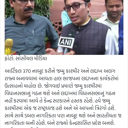
ફોટો: સોસીયલ મીડિયા
આર્ટિકલ 370 નાબૂદ કરીને જમ્મુ કાશ્મીર અને લદ્દાખ અલગ
રાજ્ય બનાવવામાં આવતા હાલ ભાજપના લદ્દાખના કાર્યકરોમાં
ઉત્સાહનો માહોલ છે. જોગવાઈ પ્રમાણે જમ્મુ કાશ્મીરમાં
વિધાનસભાનું ગઠન થશે અને લદ્દાખમાં વિધાનસભાનું ગઠન
નહીં કરવામાં આવે તે કેન્દ્ર સરકારને હસ્તક રહેશે. હવે જમ્મુ
કાશ્મીરમાં એક જ રાષ્ટ્રધ્વજ હશે અને એ આપનો ત્રિરંગો હશે.
સાથે સાથે ડબલ નાગરિકતા પણ નાબૂદ થશે અને ભારતીયતા જ
નાગરિકતા બની રહેશે. બંને રાજ્યો કેન્દ્રશાસિત પ્રદેશ બનશે.