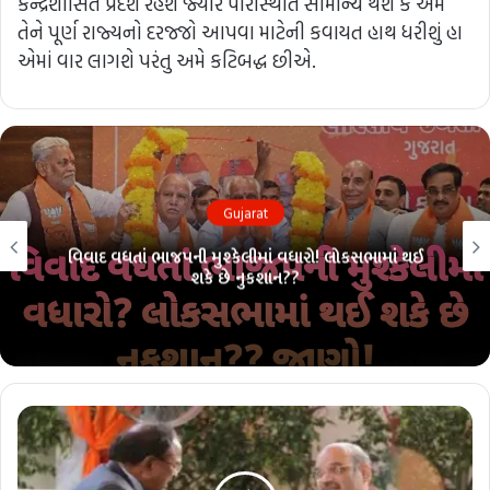
કેન્દ્રશાસિત પ્રદેશ રહેશે જ્યારે પરિસ્થિતિ સામાન્ય થશે કે અમે
તેને પૂર્ણ રાજ્યનો દરજ્જો આપવા માટેની કવાયત હાથ ધરીશું હા
એમાં વાર લાગશે પરંતુ અમે કટિબદ્ધ છીએ.
Gujarat
િવાદ વધતાં ભાજપની મુશ્કેલીમાં વધારો! લોકસભામાં થઈ
લ
શકે છે નુકશાન??