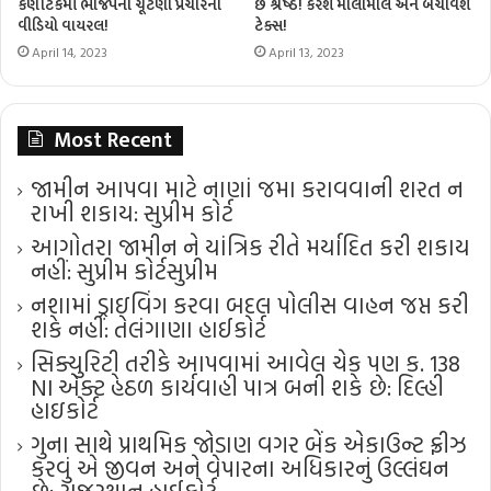
કર્ણાટકમાં ભાજપનો ચૂંટણી પ્રચારનો
છે શ્રેષ્ઠ! કરશે માલામાલ અને બચાવશે
વીડિયો વાયરલ!
ટેક્સ!
April 14, 2023
April 13, 2023
Most Recent
જામીન આપવા માટે નાણાં જમા કરાવવાની શરત ન
રાખી શકાય: સુપ્રીમ કોર્ટ
આગોતરા જામીન ને યાંત્રિક રીતે મર્યાદિત કરી શકાય
નહીં: સુપ્રીમ કોર્ટ​સુપ્રીમ
નશામાં ડ્રાઇવિંગ કરવા બદલ પોલીસ વાહન જપ્ત કરી
શકે નહીં: તેલંગાણા હાઈકોર્ટ
સિક્યુરિટી તરીકે આપવામાં આવેલ ચેક પણ ક. 138
NI એક્ટ હેઠળ કાર્યવાહી પાત્ર બની શકે છે: દિલ્હી
હાઇકોર્ટ
ગુના સાથે પ્રાથમિક જોડાણ વગર બેંક એકાઉન્ટ ફ્રીઝ
કરવું એ જીવન અને વેપારના અધિકારનું ઉલ્લંઘન
છે: રાજસ્થાન હાઈકોર્ટ