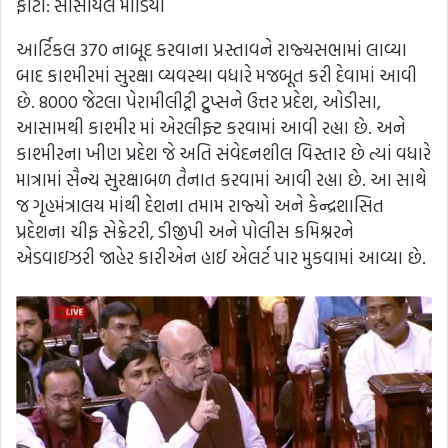
ફોટો: સોસીયલ મીડિયા
આર્ટિકલ 370 નાબૂદ કરવાના પ્રસ્તાવને રાજ્યસભામાં લાવ્યા
બાદ કાશ્મીરમાં સુરક્ષા વ્યવસ્થા વધારે મજબૂત કરી દેવામાં આવી
છે. 8000 જેટલા પેરામીલીટ્રી ટ્રુપ્સને ઉત્તર પ્રદેશ, ઓડીસા,
આસામથી કાશ્મીર માં એરલીફ્ટ કરવામાં આવી રહ્યા છે. અને
કાશ્મીરના ખીણ પ્રદેશ જે અતિ સંવેદનશીલ વિસ્તાર છે ત્યાં વધારે
માત્રામાં સૈન્ય સુરક્ષાબળ તૈનાત કરવામાં આવી રહ્યા છે. આ સાથે
જ ગૃહમંત્રાલય માંથી દેશના તમામ રાજ્યો અને કેન્દ્રશાસિત
પ્રદેશના ચીફ સેક્રેટરી, ડીજીપી અને પોલીસ કમિશ્નરને
એડવાઇઝરી જાહેર કારીએન હાઈ એલર્ટ પાર મુકવામાં આવ્યા છે.