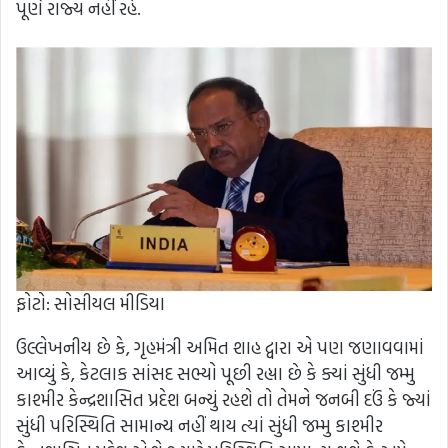
પૂર્ણ રાજ્ય નહીં રહે.
ફોટો: સોસીયલ મીડિયા
ઉલ્લેખનીય છે કે, ગૃહમંત્રી અમિત શાહ દ્વારા એ પણ જણાવવામાં
આવ્યું કે, કેટલાક સાંસદ સભ્યો પૂછી રહ્યા છે કે ક્યાં સુંધી જમ્મુ
કાશ્મીર કેન્દ્રશાસિત પ્રદેશ બન્યું રહશે તો તેમને જનબી દઉં કે જ્યાં
સુંધી પરિસ્થિતિ સામાન્ય નહીં થાય ત્યાં સુંધી જમ્મુ કાશ્મીર