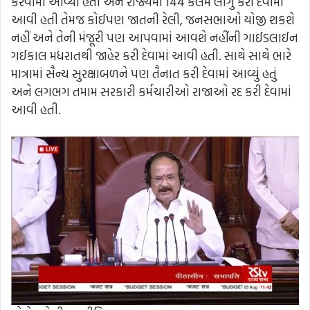
કરવામાં આવ્યા હતાં અને રાજ્યમાં 144 કલમ લાગુ કરી દેવામાં
આવી હતી તેમજ કોઈપણ જાતની રેલી, જનસભાઓ યોજી શકશે
નહીં અને તેની મંજૂરી પણ આપવામાં આવશે નહીંની ગાઈડલાઈન
ગઈકાલ મધરાતથી જાહેર કરી દેવામાં આવી હતી. સાથે સાથે ભારે
માત્રામાં સૈન્ય સુરક્ષાબળને પણ તૈનાત કરી દેવામાં આવ્યું હતું
અને લગભગ તમામ સરકારી કર્મચારીઓ રાજાઓ રદ કરી દેવામાં
આવી હતી.