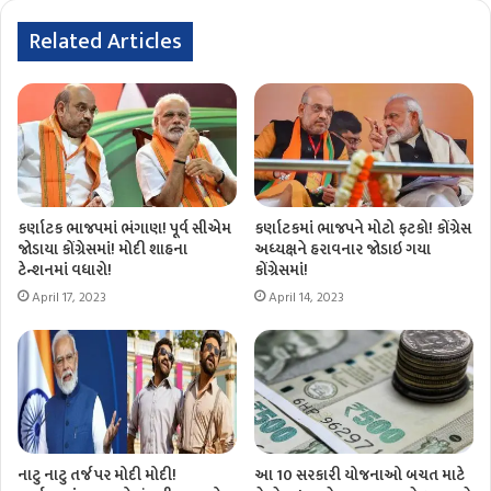
Related Articles
કર્ણાટક ભાજપમાં ભંગાણ! પૂર્વ સીએમ
કર્ણાટકમાં ભાજપને મોટો ફટકો! કોંગ્રેસ
જોડાયા કોંગ્રેસમાં! મોદી શાહના
અધ્યક્ષને હરાવનાર જોડાઇ ગયા
ટેન્શનમાં વધારો!
કોંગ્રેસમાં!
April 17, 2023
April 14, 2023
નાટુ નાટુ તર્જ પર મોદી મોદી!
આ 10 સરકારી યોજનાઓ બચત માટે