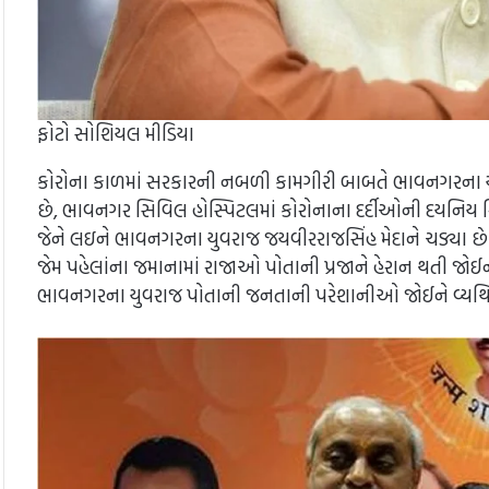
ફોટો સોશિયલ મીડિયા
કોરોના કાળમાં સરકારની નબળી કામગીરી બાબતે ભાવનગરના યુ
છે, ભાવનગર સિવિલ હોસ્પિટલમાં કોરોનાના દર્દીઓની દયનિય 
જેને લઇને ભાવનગરના યુવરાજ જયવીરરાજસિંહ મેદાને ચડ્યા છ
જેમ પહેલાંના જમાનામાં રાજાઓ પોતાની પ્રજાને હેરાન થતી જોઈને
ભાવનગરના યુવરાજ પોતાની જનતાની પરેશાનીઓ જોઈને વ્યથિ