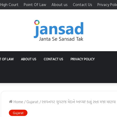
High Court
Point Of Law
About us
Contact Us
Privacy Poli
T OF LAW
ABOUT US
CONTACT US
PRIVACY POLICY
Home
/
Gujarat
/
ભાવનગર યુવરાજ મેદાને આવ્યા! કહ્યું સત્તા મજા માણવ
Gujarat