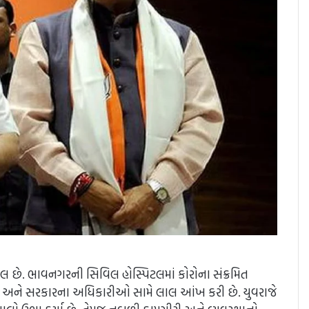
મેલ છે. ભાવનગરની સિવિલ હોસ્પિટલમાં કોરોના સંક્રમિત
કાર અને સરકારના અધિકારીઓ સામે લાલ આંખ કરી છે. યુવરાજે