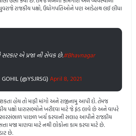
ાલો ઉભા કર્યા છે. તેમજ નબળી કામગીરી અને વ્યવસ્થાનો
ત યુવરાજે રાજકીય પક્ષો, ઉદ્યોગપતિઓને પણ આડેહાથ લઈ લીધા
 સરકાર એ પ્રજા ની સેવક છે.
#Bhavnagar
 GOHIL (@YSJRSG)
April 8, 2021
ી શકતા હોય તો માફી માંગો અને રાજીનામુ આપી દો. તેમજ
 પક્ષો ધારાસભ્યોને ખરીદવા માટે જે ફંડ લાવે છે અને વાપરે
તેમની સારસંભાળ પાછળ ખર્ચ કરવાની સલાહ આપીને રાજકીય
ે સત્તા મજા માણવા માટે નથી લોકોના કામ કરવા માટે છે.
ાટ છે.