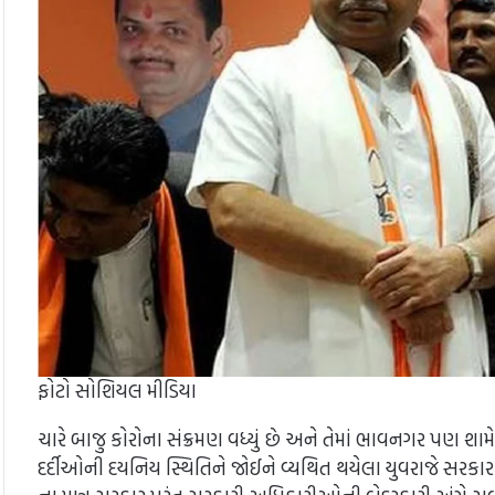
ફોટો સોશિયલ મીડિયા
ચારે બાજુ કોરોના સંક્રમણ વધ્યું છે અને તેમાં ભાવનગર પણ શા
દર્દીઓની દયનિય સ્થિતિને જોઈને વ્યથિત થયેલા યુવરાજે સર