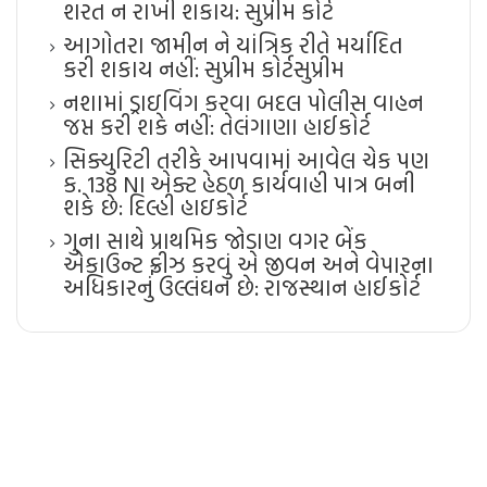
શરત ન રાખી શકાય: સુપ્રીમ કોર્ટ
આગોતરા જામીન ને યાંત્રિક રીતે મર્યાદિત
કરી શકાય નહીં: સુપ્રીમ કોર્ટ​સુપ્રીમ
નશામાં ડ્રાઇવિંગ કરવા બદલ પોલીસ વાહન
જપ્ત કરી શકે નહીં: તેલંગાણા હાઈકોર્ટ
સિક્યુરિટી તરીકે આપવામાં આવેલ ચેક પણ
ક. 138 NI એક્ટ હેઠળ કાર્યવાહી પાત્ર બની
શકે છે: દિલ્હી હાઇકોર્ટ
ગુના સાથે પ્રાથમિક જોડાણ વગર બેંક
એકાઉન્ટ ફ્રીઝ કરવું એ જીવન અને વેપારના
અધિકારનું ઉલ્લંઘન છે: રાજસ્થાન હાઈકોર્ટ