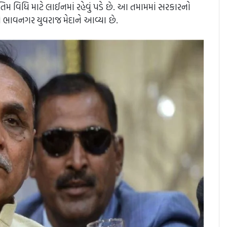
ંતિમ વિધિ માટે લાઈનમાં રહેવું પડે છે. આ તમામમાં સરકારનો
ાવનગર યુવરાજ મેદાને આવ્યા છે.