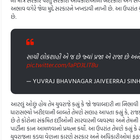
ના માત્ર સરકાર પરંતુ સરકારી અધિકારીઓની બેદરકારી અંગે સવ
અભાવ વગેરે જેવા મુદ્દે સરકારને ખખડાવી નાખી છે. આ ઉપરાં
છે.
સાચી લોકશાહી એ જ છે જ્યાં પ્રજા એ રાજા છે અને
pic.twitter.com/laPD3LlTBu
— YUVRAJ BHAVNAGAR JAIVEERRAJ SINH
આટલું ઓછું હોય તેમ યુવરાજે કહ્યું કે જો જવાબદારી ના નિભાવ
ધારાસભ્યો ખરીદવાની બાબતે તેમણે સલાહ આપતા કહ્યું કે, રાજકીય
છે તે કોરોના સંક્રમિત દર્દીઓની સારવારની વ્યવસ્થા અને 
પાર્ટીના કાન આમળવાનો પ્રયત્ન કર્યો. આ ઉપરાંત તેમણે કહ્યું ક
યુવરાજના કડવા વેણના કારણે સરકાર અને અધિકારીઓમાં ફફડ