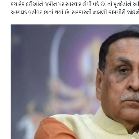
ક્યારેક દર્દીઓને જમીન પર સારવાર લેવી પડે છે. તો મૃતદેહોને અ
અણઘડ વહીવટ છતો થયો છે. સરકારની નબળી કામગીરી જોઈને ભ