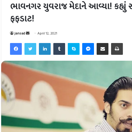
ભાવનગર યુવરાજ મેદાને આવ્યા! કહ્યું
ફફડાટ!
Send
jansad
April 12, 2021
an
Facebook
Twitter
LinkedIn
Tumblr
Skype
Messenger
Share via Email
Pri
email