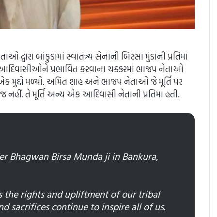
રા બાંકુડામાં સ્વાતંત્ર્ય સેનાની બિરસા મુંડાની પ્રતિમા
 અને આદિવાસીઓને પ્રભાવિત કરવાના ચક્કરમાં ભાજપ નેતાઓ
 મુદ્દો મળ્યો. અમિત શાહ અને ભાજપ નેતાઓ જે મૂર્તિ પર
જ નહીં. તે મૂર્તિ અન્ય એક આદિવાસી નેતાની પ્રતિમા હતી.
ader Bhagwan Birsa Munda ji in Bankura,
 the rights and upliftment of our tribal
d sacrifices continue to inspire all of us.