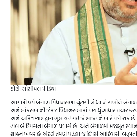
ફોટો: સોસીયલ મીડિયા
આગામી વર્ષે બંગાળ વિધાનસભા ચૂંટણી ને ધ્યાને રાખીને બંગ
અને લોકસભાની જેમજ વિધાનસભામાં પણ ધુંઆધાર પ્રચાર કરવાના
અને અમિત શાહ દ્વારા ભૂલ થઈ ગઈ જે ભાજપને ભારે પડી શકે છે.
હાલ બે દિવસના બંગાળ પ્રવાસે છે. અને બંગાળમાં મજબૂત સ્થાન
શાહને ખબર છે એટલે તેમણે પહેલા જ દિવસે આદિવાસી બહુમતી ધ