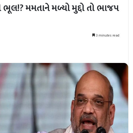
ભૂલ!? મમતાને મળ્યો મુદ્દો તો ભાજપ
3 minutes read
nt