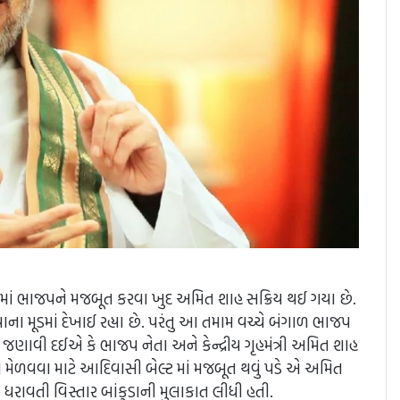
ાળમાં ભાજપને મજબૂત કરવા ખુદ અમિત શાહ સક્રિય થઈ ગયા છે.
 મૂડમાં દેખાઈ રહ્યા છે. પરંતુ આ તમામ વચ્ચે બંગાળ ભાજપ
 જણાવી દઈએ કે ભાજપ નેતા અને કેન્દ્રીય ગૃહમંત્રી અમિત શાહ
 મેળવવા માટે આદિવાસી બેલ્ટ માં મજબૂત થવું પડે એ અમિત
રાવતી વિસ્તાર બાંકુડાની મુલાકાત લીધી હતી.