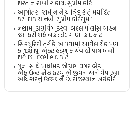
શરત ન રાખી શકાય: સુપ્રીમ કોર્ટ
આગોતરા જામીન ને યાંત્રિક રીતે મર્યાદિત
કરી શકાય નહીં: સુપ્રીમ કોર્ટ​સુપ્રીમ
નશામાં ડ્રાઇવિંગ કરવા બદલ પોલીસ વાહન
જપ્ત કરી શકે નહીં: તેલંગાણા હાઈકોર્ટ
સિક્યુરિટી તરીકે આપવામાં આવેલ ચેક પણ
ક. 138 NI એક્ટ હેઠળ કાર્યવાહી પાત્ર બની
શકે છે: દિલ્હી હાઇકોર્ટ
ગુના સાથે પ્રાથમિક જોડાણ વગર બેંક
એકાઉન્ટ ફ્રીઝ કરવું એ જીવન અને વેપારના
અધિકારનું ઉલ્લંઘન છે: રાજસ્થાન હાઈકોર્ટ