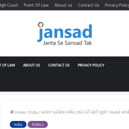
igh Court
Point Of Law
About us
Contact Us
Privacy Polic
T OF LAW
ABOUT US
CONTACT US
PRIVACY POLICY
Home
/
India
/
બંગાળ પહોંચેલા અમિત શાહે કરી મોટી ભૂલ!? મમતાને મળ્યો મ
India
Politics