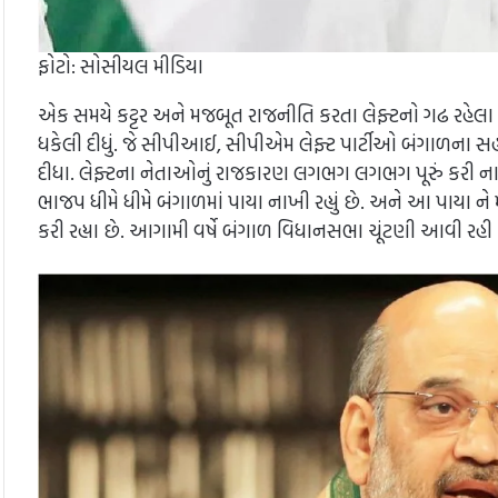
ફોટો: સોસીયલ મીડિયા
એક સમયે કટ્ટર અને મજબૂત રાજનીતિ કરતા લેફ્ટનો ગઢ રહેલા 
ધકેલી દીધું. જે સીપીઆઈ, સીપીએમ લેફ્ટ પાર્ટીઓ બંગાળના સહાર
દીધા. લેફ્ટના નેતાઓનું રાજકારણ લગભગ લગભગ પૂરું કરી નાખ્યુ
ભાજપ ધીમે ધીમે બંગાળમાં પાયા નાખી રહ્યું છે. અને આ પાયા ન
કરી રહ્યા છે. આગામી વર્ષે બંગાળ વિધાનસભા ચૂંટણી આવી રહી છ