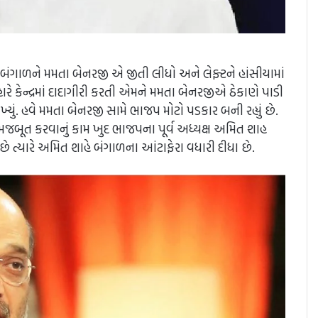
બંગાળને મમતા બેનરજી એ જીતી લીધો અને લેફ્ટને હાંસીયામાં
ે કેન્દ્રમાં દાદાગીરી કરતી એમને મમતા બેનરજીએ ઠેકાણે પાડી
ં. હવે મમતા બેનરજી સામે ભાજપ મોટો પડકાર બની રહ્યું છે.
ે મજબૂત કરવાનું કામ ખુદ ભાજપના પૂર્વ અધ્યક્ષ અમિત શાહ
ે ત્યારે અમિત શાહે બંગાળના આંટાફેરા વધારી દીધા છે.