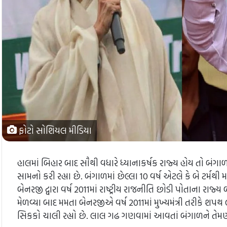
ફોટો સોશિયલ મીડિયા
હાલમાં બિહાર બાદ સૌથી વધારે ધ્યાનાકર્ષક રાજ્ય હોય તો બંગ
સામનો કરી રહ્યા છે. બંગાળમાં છેલ્લા 10 વર્ષ એટલે કે બે ટર્
બેનરજી દ્વારા વર્ષ 2011માં રાષ્ટ્રીય રાજનીતિ છોડી પોતાના રા
મેળવ્યા બાદ મમતા બેનરજીએ વર્ષ 2011માં મુખ્યમંત્રી તરીકે શપથ
સિકકો ચાલી રહ્યો છે. લાલ ગઢ ગણવામાં આવતાં બંગાળને તેમણ