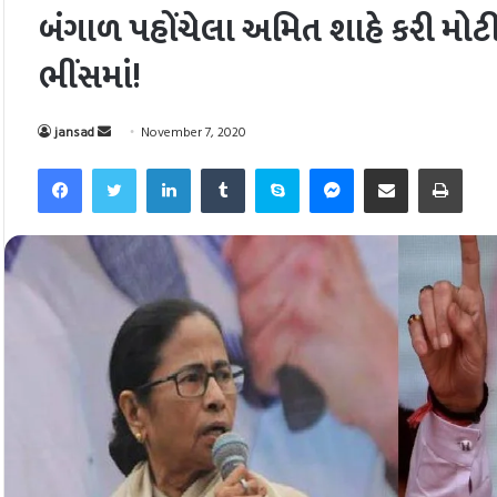
બંગાળ પહોંચેલા અમિત શાહે કરી મોટી 
ભીંસમાં!
Send
jansad
November 7, 2020
an
Facebook
Twitter
LinkedIn
Tumblr
Skype
Messenger
Share via Email
Pri
email