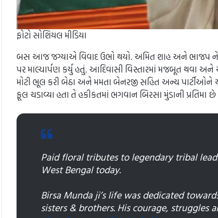
ફોટો સોશિયલ મીડિયા
બસ આજ જગ્યાએ વિવાદ ઉભો થયો. અમિત શાહ અને ભાજપ નેતાઓ દ્વા
પર માલ્યાર્પણ કર્યુ હતું. આદિવાસી વિસ્તારમાં મજબૂત થવા
મોટી ભૂલ કરી બેઠા અને મમતા બેનરજી સહિત અન્ય પાર્ટીઓને એક
ફૂલ ચડાવ્યા હતા તે હકીકતમાં ભગવાન બિરસા મુંડાની પ્રતિમા છે 
Paid floral tributes to legendary tribal le
West Bengal today.
Birsa Munda ji’s life was dedicated towards
sisters & brothers. His courage, struggles an