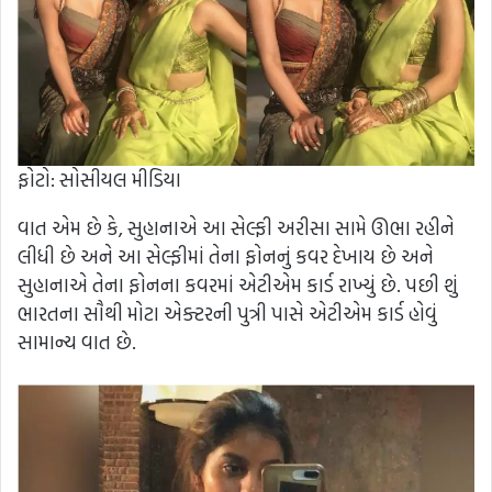
ફોટો: સોસીયલ મીડિયા
વાત એમ છે કે, સુહાનાએ આ સેલ્ફી અરીસા સામે ઊભા રહીને
લીધી છે અને આ સેલ્ફીમાં તેના ફોનનું કવર દેખાય છે અને
સુહાનાએ તેના ફોનના કવરમાં એટીએમ કાર્ડ રાખ્યું છે. પછી શું
ભારતના સૌથી મોટા એક્ટરની પુત્રી પાસે એટીએમ કાર્ડ હોવું
સામાન્ય વાત છે.