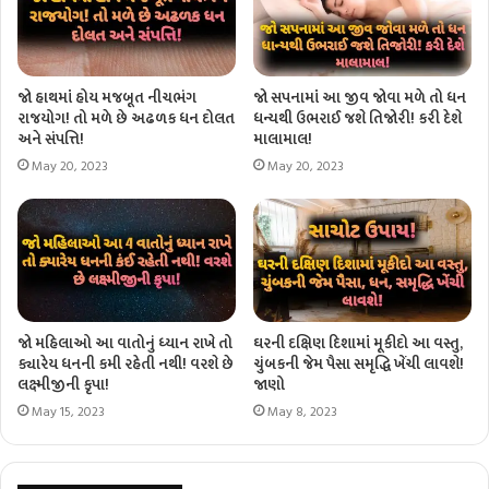
જો હાથમાં હોય મજબૂત નીચભંગ
જો સપનામાં આ જીવ જોવા મળે તો ધન
રાજયોગ! તો મળે છે અઢળક ધન દોલત
ધન્યથી ઉભરાઈ જશે તિજોરી! કરી દેશે
અને સંપત્તિ!
માલામાલ!
May 20, 2023
May 20, 2023
જો મહિલાઓ આ વાતોનું ધ્યાન રાખે તો
ઘરની દક્ષિણ દિશામાં મૂકીદો આ વસ્તુ,
ક્યારેય ધનની કમી રહેતી નથી! વરશે છે
ચુંબકની જેમ પૈસા સમૃદ્ધિ ખેંચી લાવશે!
લક્ષ્મીજીની કૃપા!
જાણો
May 15, 2023
May 8, 2023