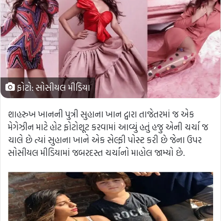
ફોટો: સોસીયલ મીડિયા
શાહરુખ ખાનની પુત્રી સુહાના ખાન દ્વારા તાજેતરમાં જ એક
મેગેઝીન માટે હોટ ફોટોશૂટ કરવામાં આવ્યું હતું હજુ એની ચર્ચા જ
ચાલે છે ત્યાં સુહાના ખાને એક સેલ્ફી પોસ્ટ કરી છે જેના ઉપર
સોસીયલ મીડિયામાં જબરદસ્ત ચર્ચાનો માહોલ જામ્યો છે.