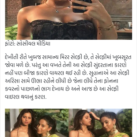
ફોટો: સોસીયલ મીડિયા
દેખીતી રીતે ખુબજ સામાન્ય મિરર સેલ્ફી છે, તે સેલ્ફીમાં ખૂબસૂરત
જોવા મળે છે. પરંતુ આ વખતે તેની આ સેલ્ફી સુંદરતાના કારણે
નહીં પણ બીજા કારણે વાયરલ થઈ રહી છે. સુહાનાએ આ સેલ્ફી
અરિસા સામે ઊભા રહીને લીધી છે જેના લીધે તેના ફોનના
કવરનો પાછળનો ભાગ દેખાય છે અને આજ છે આ સેલ્ફી
વાઇરલ થવાનું કરણ.