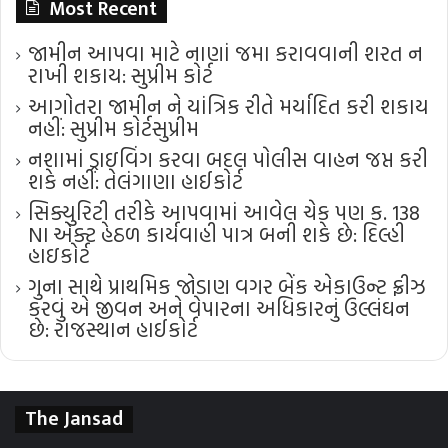
Most Recent
જામીન આપવા માટે નાણાં જમા કરાવવાની શરત ન
રાખી શકાય: સુપ્રીમ કોર્ટ
આગોતરા જામીન ને યાંત્રિક રીતે મર્યાદિત કરી શકાય
નહીં: સુપ્રીમ કોર્ટ​સુપ્રીમ
નશામાં ડ્રાઇવિંગ કરવા બદલ પોલીસ વાહન જપ્ત કરી
શકે નહીં: તેલંગાણા હાઈકોર્ટ
સિક્યુરિટી તરીકે આપવામાં આવેલ ચેક પણ ક. 138
NI એક્ટ હેઠળ કાર્યવાહી પાત્ર બની શકે છે: દિલ્હી
હાઇકોર્ટ
ગુના સાથે પ્રાથમિક જોડાણ વગર બેંક એકાઉન્ટ ફ્રીઝ
કરવું એ જીવન અને વેપારના અધિકારનું ઉલ્લંઘન
છે: રાજસ્થાન હાઈકોર્ટ
The Jansad