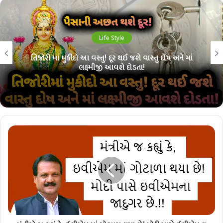
Life Style
તિજોરી માં મુકીદો આ વસ્તુ! દૂર થઈ જશે વાસ્તુ દોષ અને માં
લક્ષ્મીજી આવશે દોડતા!