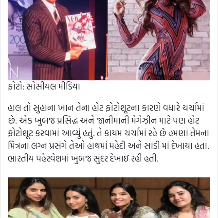
ફોટો: સોસીયલ મીડિયા
હાલ તો સુહાના ખાન તેના હોટ ફોટોશૂટના કારણે વધારે ચર્ચામાં
છે. એક ખુબજ પ્રસિદ્ધ અને જાનીમાની મેગેઝીન માટે પણ હોટ
ફોટોશૂટ કરવામાં આવ્યું હતું. તે કાયમ ચર્ચામાં રહે છે હમણાં તેમના
મિત્રના લગ્ન પ્રસંગે તેઓ હાથમાં મહેંદી અને સાડી માં દેખાયા હતા.
ભારતીય પહેરવેશમાં ખુબજ સુંદર દેખાઇ રહી હતી.