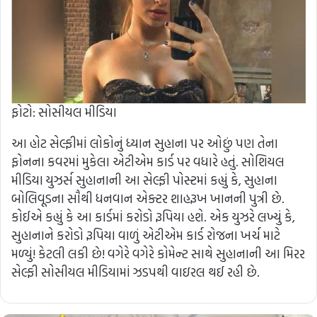
ફોટો: સોસીયલ મીડિયા
આ હોટ સેલ્ફીમાં લોકોનું ધ્યાન સુહાના પર ઓછું પણ તેના
ફોનના કવરમાં મુકેલા એટીએમ કાર્ડ પર વધારે હતું. સોશિયલ
મીડિયા યુઝર્સ સુહાનાની આ સેલ્ફી પોસ્ટમાં કહ્યું કે, સુહાના
બોલિવૂડના સૌથી ધનવાન એક્ટર શાહરૂખ ખાનની પુત્રી છે.
કોઈએ કહ્યું કે આ કાર્ડમાં કરોડો રૂપિયા હશે. એક યુઝરે લખ્યું કે,
સુહાનાને કરોડો રૂપિયા વાળું એટીએમ કાર્ડ રોજના ખર્ચ માટે
મળ્યું! કેટલી લકી છે! વગેરે વગેરે કોમેન્ટ સાથે સુહાનાની આ મિરર
સેલ્ફી સોસીયલ મીડિયામાં ઝડપથી વાઇરલ થઈ રહી છે.