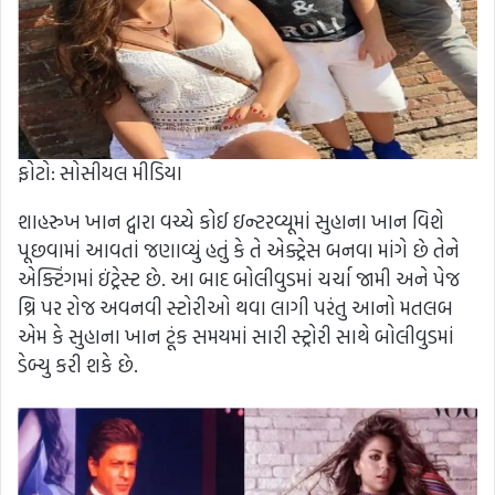
ફોટો: સોસીયલ મીડિયા
શાહરુખ ખાન દ્વારા વચ્ચે કોઈ ઇન્ટરવ્યૂમાં સુહાના ખાન વિશે
પૂછવામાં આવતાં જણાવ્યું હતું કે તે એક્ટ્રેસ બનવા માંગે છે તેને
એક્ટિંગમાં ઇંટ્રેસ્ટ છે. આ બાદ બોલીવુડમાં ચર્ચા જામી અને પેજ
થ્રિ પર રોજ અવનવી સ્ટોરીઓ થવા લાગી પરંતુ આનો મતલબ
એમ કે સુહાના ખાન ટૂંક સમયમાં સારી સ્ટ્રોરી સાથે બોલીવુડમાં
ડેબ્યુ કરી શકે છે.