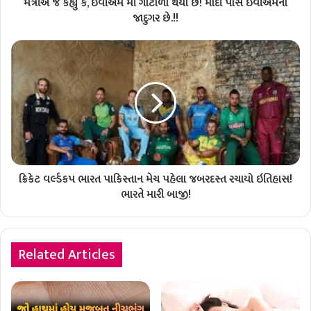
મંત્રીએ જ કહ્યું કે, ઇવીએમ માં ગોટાળા થયા છે! મોદી પાસે ઇવીએમના
જાદુગર છે.!!
ક્રિકેટ વર્લ્ડકપ ભારત પાકિસ્તાન મેચ પહેલા જબરદસ્ત રચાયો ઇતિહાસ!
ભારતે મારી બાજી!
Related Articles