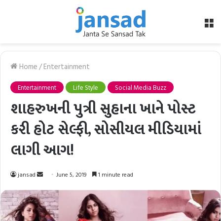
M
Home
/
Entertainment
Entertainment
Life Style
Social Media Buzz
શાહરુખની પુત્રી સુહાના ખાને પોસ્ટ
કરી હોટ સેલ્ફી, સોસીયલ મીડિયામાં
લાગી આગ!
Send
jansad
June 5, 2019
1 minute read
an
email