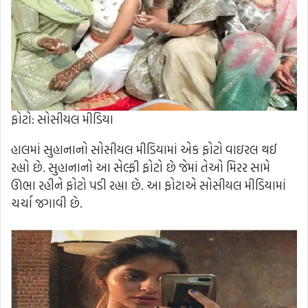
ફોટો: સોસીયલ મીડિયા
હાલમાં સુહાનાનો સોસીયલ મીડિયામાં એક ફોટો વાઇરલ થઈ
રહ્યો છે. સુહાનાનો આ સેલ્ફી ફોટો છે જેમાં તેઓ મિરર સામે
ઊભા રહીને ફોટો પડી રહ્યા છે. આ ફોટાએ સોસીયલ મીડિયામાં
ચર્ચા જગાવી છે.