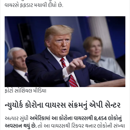
વાયરસે ફફડાટ મચાવી દીધો છે.
ફોટો સોશિયલ મીડિયા
ન્યુયોર્ક કોરોના વાયરસ સંક્રમનું એપી સેન્ટર
અત્યાર સુંધી
અમેરિકામાં આ કોરોના વાયરસથી 8,454 લોકોનું
અવસાન થયું છે.
તો આ વાયરસથી રિકવર થનાર લોકોની સંખ્યા