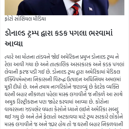
ફોટો સોશિયલ મીડિયા
ડોનાલ્ડ ટ્રમ્પ દ્વારા કડક પગલા ભરવામાં
આવ્યા
ત્યારે આ મોતના તાંડવને જોઈ અમેરિકન પ્રમુખ ડોનાલ્ડ ટ્રમ્પ ને
રેલા આવી ગયા છે અને તાત્કાલિક અસરકારક અને કડક પગલાં
લેવાની ફરજ પડી ગઈ છે. ડોનાલ્ડ ટ્રમ્પ દ્વારા અમેરિકામાં મેડિકલ
ઈક્વિપમેન્ટના નિકાસની વિરુદ્ધ ઉત્પાદન અધિનિયમ અમલમાં
મૂકી દીધો છે. અને તમામ નાગરિકોને જણાવ્યું છે કેદરેક વ્યક્તિ
ઘરની બહાર નીકળતા પહેલા માસ્ક લગાવીને જ નીકળે આ સાથે
અમુક રિસ્ટ્રીકશન પણ જાહેર કરવામાં આવ્યા છે. કોરોના
વાયરસના ઝડપભેર વધતા કેસોને ધ્યાને લઈને અમેરિકા સબદુ
થઈ ગયુ છે અને તેને ફેલાતો અટકાવવા માટે ટ્રમ્પ સરકારે લોકોને
માસ્ક લગાવીને જ અને જરૂર હોય તો જ ઘરની બહાર નિકળવાની