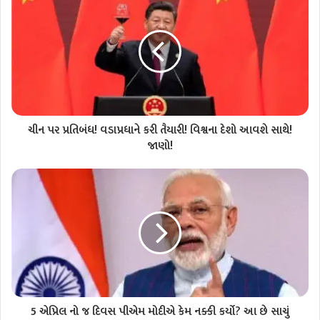
ચીન પર પ્રતિબંધ! વડાપ્રધાને કરી તૈયારી! વિશ્વના દેશો આવશે સાથે!
જાણો!
5 એપ્રિલ નો જ દિવસ પીએમ મોદીએ કેમ નક્કી કર્યો? આ છે સાચું