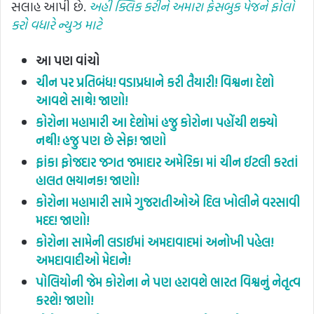
સલાહ આપી છે.
અહી ક્લિક કરીને અમારા ફેસબુક પેજને ફોલો
કરો વધારે ન્યુઝ માટે
આ પણ વાંચો
ચીન પર પ્રતિબંધ! વડાપ્રધાને કરી તૈયારી! વિશ્વના દેશો
આવશે સાથે! જાણો!
કોરોના મહામારી આ દેશોમાં હજુ કોરોના પહોંચી શક્યો
નથી! હજુ પણ છે સેફ! જાણો
ફાંકા ફોજદાર જગત જમાદાર અમેરિકા માં ચીન ઈટલી કરતાં
હાલત ભયાનક! જાણો!
કોરોના મહામારી સામે ગુજરાતીઓએ દિલ ખોલીને વરસાવી
મદદ! જાણો!
કોરોના સામેની લડાઈમાં અમદાવાદમાં અનોખી પહેલ!
અમદાવાદીઓ મેદાને!
પોલિયોની જેમ કોરોના ને પણ હરાવશે ભારત વિશ્વનું નેતૃત્વ
કરશે! જાણો!