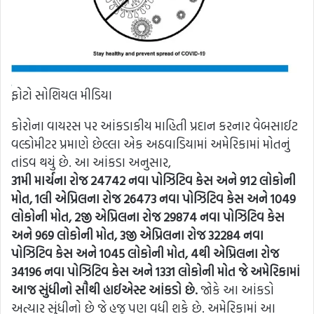
ફોટો સોશિયલ મીડિયા
કોરોના વાયરસ પર આંકડાકીય માહિતી પ્રદાન કરનાર વેબસાઈટ
વલ્ડોમીટર પ્રમાણે છેલ્લા એક અઠવાડિયામાં અમેરિકામાં મોતનું
તાંડવ થયું છે. આ આંકડા અનુસાર,
31મી માર્ચના રોજ 24742 નવા પોઝિટિવ કેસ અને 912 લોકોની
મોત, 1લી એપ્રિલના રોજ 26473 નવા પોઝિટિવ કેસ અને 1049
લોકોની મોત, 2જી એપ્રિલના રોજ 29874 નવા પોઝિટિવ કેસ
અને 969 લોકોની મોત, 3જી એપ્રિલના રોજ 32284 નવા
પોઝિટિવ કેસ અને 1045 લોકોની મોત, 4થી એપ્રિલના રોજ
34196 નવા પોઝિટિવ કેસ અને 1331 લોકોની મોત જે અમેરિકામાં
આજ સુંધીનો સૌથી હાઈએસ્ટ આંકડો છે.
જોકે આ આંકડો
અત્યાર સુંધીનો છે જે હજુ પણ વધી શકે છે. અમેરિકામાં આ