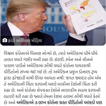
ફોટો સોશિયલ મીડિયા
વિશ્વમાં કોરેનાએ વિનાશ નોત્ર્યો છે, ત્યારે અમેરિકામાં ધીમે ધીમે
હાલત વધારે ગંભીર બની રહ્યા છે. ઈટલી, સ્પેન અને ચીનને
પાછળ પાડીને અમેરિકામાં સૌથી વધારે કોરોના વાયરસથી
પીડિતોનો સંખ્યા થઈ ગઈ છે. તો અમેરિકન પ્રમુખ ડોનાલ્ડ ટ્રમ્પ
ફાંકા ફોજદારી માંથી ઊંચા આવતા નથી. જગત જમાદાર હોય એમ
તે અમેરિકાની ચિંતા કરવાની બદલે બાકીના દેશોની ચિંતા કરી
રહ્યા છે. અને કોરોના ચેપગ્રસ્ત દેશોને નાણાકીય સહાય કરવાની
લ્હાણી કરી રહ્યા છે જ્યારે તેમના દેશમાં હાલમાં સૌથી વધારે કેસો
છે અને
અમેરિકાએ ૩ લાખ કોરોના ગ્રસ્ત પીડિતોનો આંકડો પણ