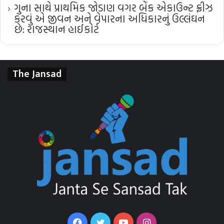
ગુના સાથે પ્રાથમિક જોડાણ વગર બેંક એકાઉન્ટ ફ્રીઝ
કરવું એ જીવન અને વેપારના અધિકારનું ઉલ્લંઘન
છે: રાજસ્થાન હાઈકોર્ટ
The Jansad
Facebook
Twitter
YouTube
Instagram