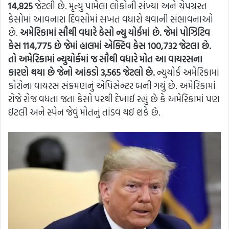
14,825
જેટલી છે. મૃત્યુ પામેલા લોકોની સંખ્યા અને ચેપગ્રસ્ત
કેસોમાં આવનારા દિવસોમાં સખત વધારો થવાની સંભાવનાઓ
છે.
અમેરિકામાં સૌથી વધારે કેસો ન્યુ યોર્કમાં છે. જેમાં પોઝિટિવ
કેસ 114,775 છે જેમાં હાલમાં એક્ટિવ કેસ 100,732 જેટલા છે.
તો અમેરિકામાં ન્યુયોર્કમાં જ સૌથી વધારે મોત આ વાયરસના
કારણે થયા છે જેનો આંકડો 3,565 જેટલો છે.
ન્યુયોર્ક અમેરિકામાં
કોરોના વાયરસ સંક્રમણનું એપિસેન્ટર બની ગયું છે. અમેરિકામાં
રોજે રોજ વધતા જતા કેસો પરથી દેખાઈ રહ્યું છે કે અમેરિકામાં પણ
ઈટલી અને સ્પેન જેવું મોતનું તાંડવ થઈ શકે છે.