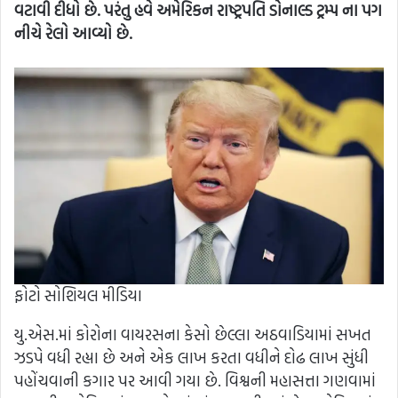
વટાવી દીધો છે. પરંતુ હવે અમેરિકન રાષ્ટ્રપતિ ડોનાલ્ડ ટ્રમ્પ ના પગ
નીચે રેલો આવ્યો છે.
ફોટો સોશિયલ મીડિયા
યુ.એસ.માં કોરોના વાયરસના કેસો છેલ્લા અઠવાડિયામાં સખત
ઝડપે વધી રહ્યા છે અને એક લાખ કરતા વધીને દોઢ લાખ સુંધી
પહોંચવાની કગાર પર આવી ગયા છે. વિશ્વની મહાસત્તા ગણવામાં