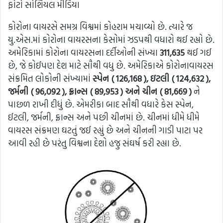
ફોટો સોશિયલ મીડિયા
કોરોના વાયરસે સમગ્ર વિશ્વમાં કોહરામ મચાવ્યો છે. ત્યારે જ
યુ.એસ.માં કોરોના વાયરસના કેસોમાં ઝડપથી વધારો થઈ રહ્યો છે.
અમેરિકામાં કોરોના વાયરસના દર્દીઓની સંખ્યા
311,635
થઈ ગઈ
છે, જે કોઈપણ દેશ માટે સૌથી વધુ છે. અમેરિકાએ કોરોનાવાયરસ
સંક્રમિત લોકોની સંખ્યામાં
સ્પેન ( 126,168 ), ઇટલી ( 124,632 ),
જર્મની ( 96,092 ), ફ્રાન્સ ( 89,953 ) અને ચીન ( 81,669 )
ને
પાછળ રાખી દીધું છે. એમરીકા બાદ સૌથી વધારે કેસ સ્પેન,
ઈટલી, જર્મની, ફ્રાન્સ અને પછી ચીનમાં છે. ચીનમાં ધીમે ધીમે
વાયરસ સંક્રમણ ઘટતું જઈ રહ્યું છે અને ચીનની ગાડી પાટા પર
આવી રહી છે પરંતુ વિશ્વના દેશો હજુ સંઘર્ષ કરી રહ્યા છે.