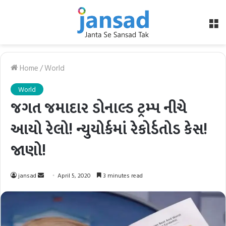
M
Home
/
World
World
જગત જમાદાર ડોનાલ્ડ ટ્રમ્પ નીચે
આયો રેલો! ન્યુયોર્કમાં રેકોર્ડતોડ કેસ!
જાણો!
Send
jansad
April 5, 2020
3 minutes read
an
email