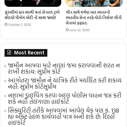
ચૂંટણીમાં હાર ભાળી જતાં ડોનાલ્ડ ટ્રમ્પે
ચીન સાથે ઘર્ષણ બાદ ભારતનો
છોડયો પીએમ મોદી નો સાથ! જાણો!
ભારતીય સેના તરફે મોટો નિર્ણય! ચીની
સેનામાં ફફડાટ.
October 1, 2020
June 22, 2020
Most Recent
જામીન આપવા માટે નાણાં જમા કરાવવાની શરત ન
રાખી શકાય: સુપ્રીમ કોર્ટ
આગોતરા જામીન ને યાંત્રિક રીતે મર્યાદિત કરી શકાય
નહીં: સુપ્રીમ કોર્ટ​સુપ્રીમ
નશામાં ડ્રાઇવિંગ કરવા બદલ પોલીસ વાહન જપ્ત કરી
શકે નહીં: તેલંગાણા હાઈકોર્ટ
સિક્યુરિટી તરીકે આપવામાં આવેલ ચેક પણ ક. 138
NI એક્ટ હેઠળ કાર્યવાહી પાત્ર બની શકે છે: દિલ્હી
હાઇકોર્ટ