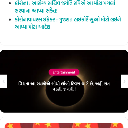
કોરોના : આરોગ્ય સચિવ જયંતિ રવિએ આ મોટા પગલાં
ભરવાના આપ્યા સંકેત!
કોરોનાવાયરસ ઇફેક્ટ : ગુજરાત હાઇકોર્ટે સુઓ મોટો લઈને
આપ્યા મોટા આદેશ
inment
Busin
બો દિવસ ચાલે છે, અહીં રાત
ગૌતમ અદાણી, એલનમસ્ક અને
 નથી!!
નુકશાન! જાણીન