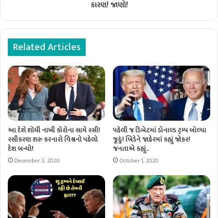
કારણ! જાણો!
Related Articles
આ દેશે શોધી નાખી કોરોના સામે રસી!
પહેલી જ ડિબેટમાં ડોનાલ્ડ ટ્રમ્પ બોલ્યા
રસીકરણ શરુ કરનારો વિશ્વનો પહેલો
જૂઠું! બિડેને જાહેરમાં કહ્યું જોકર!
દેશ બન્યો!
જનતાએ કહ્યું..
December 3, 2020
October 1, 2020