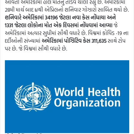
આવતી અમેરિકામાં હાલ મોતનું તાંડવ ચાલી રહ્યું છે. અમેરિકામાં
28મી માર્ચ બાદ ૪થી એપ્રિલનો શનિવાર ગોઝારો સાબિત થયો છે.
શનિવારે અમેરિકામાં 34196 જેટલા નવા કેસ નોંધાયા અને
1331 જેટલા લોકોના મોત એક દિવસમાં નોંધવામાં આવ્યા
જે
અમેરિકામાં અત્યાર સુધીમાં સૌથી વધારે છે. વિશ્વમાં કોવિડ -19 ના
દર્દીઓની સંખ્યામાં
અમેરિકામાં પોઝિટિવ કેસ 311,635
સાથે ટોપ
પર છે. જે વિશ્વમાં સૌથી વધારે છે.