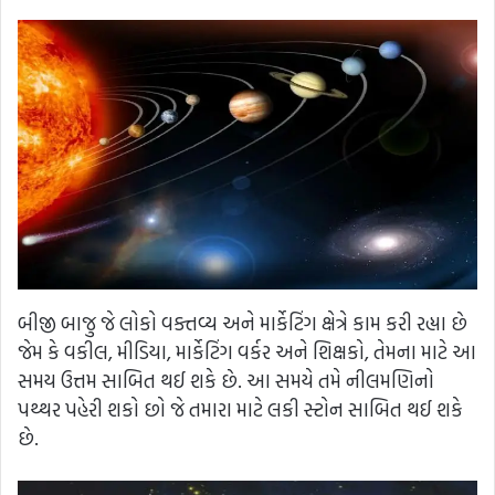
બીજી બાજુ જે લોકો વક્તવ્ય અને માર્કેટિંગ ક્ષેત્રે કામ કરી રહ્યા છે
જેમ કે વકીલ, મીડિયા, માર્કેટિંગ વર્કર અને શિક્ષકો, તેમના માટે આ
સમય ઉત્તમ સાબિત થઈ શકે છે. આ સમયે તમે નીલમણિનો
પથ્થર પહેરી શકો છો જે તમારા માટે લકી સ્ટોન સાબિત થઈ શકે
છે.