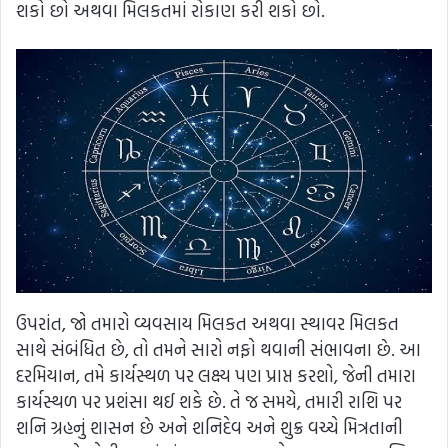
શકો છો અથવા મિલકતમાં રોકાણ કરી શકો છો.
ઉપરાંત, જો તમારો વ્યવસાય મિલકત અથવા સ્થાવર મિલકત
સાથે સંબંધિત છે, તો તમને સારો નફો થવાની સંભાવના છે. આ
દરમિયાન, તમે કાર્યસ્થળ પર લક્ષ્ય પણ પ્રાપ્ત કરશો, જેની તમારા
કાર્યસ્થળ પર પ્રશંસા થઈ શકે છે. તે જ સમયે, તમારી રાશિ પર
શનિ ગ્રહનું શાસન છે અને શનિદેવ અને શુક્ર વચ્ચે મિત્રતાની