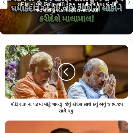
બની રહ્યો છે દુર્લભ મહાલક્ષ્મી રાજયોગ! ત્રણ રાશિના લોકો
પર લક્ષ્મીજી ચાર હાથે કરશે ધનવર્ષા!
મોદી શાહ ના ગઢમાં મોટું ગાબડું! જેવું કોંગ્રેસ સાથે કર્યું એવું જ ભાજપ
સાથે થયું!