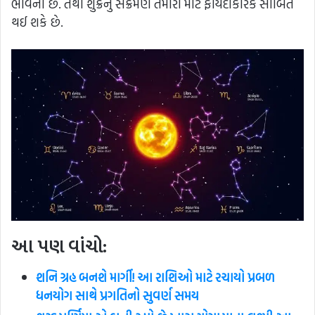
ભાવના છે. તેથી શુક્રનું સંક્રમણ તમારા માટે ફાયદાકારક સાબિત
થઈ શકે છે.
આ પણ વાંચો:
શનિ ગ્રહ બનશે માર્ગી! આ રાશિઓ માટે રચાયો પ્રબળ
ધનયોગ સાથે પ્રગતિનો સુવર્ણ સમય