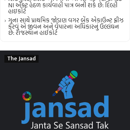
NI એક્ટ હેઠળ કાર્યવાહી પાત્ર બની શકે છે: દિલ્હી
હાઇકોર્ટ
ગુના સાથે પ્રાથમિક જોડાણ વગર બેંક એકાઉન્ટ ફ્રીઝ
કરવું એ જીવન અને વેપારના અધિકારનું ઉલ્લંઘન
છે: રાજસ્થાન હાઈકોર્ટ
The Jansad