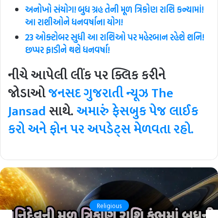
અનોખો સંયોગ! બુધ ગ્રહ તેની મૂળ ત્રિકોણ રાશિ કન્યામાં!
આ રાશીઓને ધનવર્ષાના યોગ!
23 ઓક્ટોબર સુધી આ રાશિઓ પર મહેરબાન રહેશે શનિ!
છપ્પર ફાડીને થશે ધનવર્ષા!
નીચે આપેલી લીંક પર ક્લિક કરીને
જોડાઓ
જનસદ ગુજરાતી ન્યૂઝ
The
Jansad
સાથે.
અમારું ફેસબુક પેજ લાઈક
કરો અને ફોન પર અપડેટ્સ મેળવતા રહો.
Religious