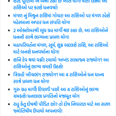
શરદ પૂર્ણિમા એ બની રહ્યો છે ખાસ યોગ! માતા લક્ષ્મી આ
રાશિઓ પર કરશે ધનવર્ષા!
મંગળ નું મિથુન રાશિમાં ગોચર! આ રાશિઓ પર મંગળ રહેશે
મહેરબાન! અપાર ધન સંપત્તિ યોગ!
2 ઓક્ટોબરથી બુધ ગ્રહ માર્ગી થઇ રહ્યા છે, આ રાશિઓને
ધનની સાથે ભાગ્યના પ્રબળ યોગ!
મહાપરિવર્તન! મંગળ, સૂર્ય, શુક્ર બદલશે રાશિ, આ રાશિઓ
માટે બનશે ધનવર્ષાના યોગ!
શનિ દેવ થયાં વક્રી! રચાયો ‘અખંડ સામ્રાજ્ય રાજયોગ’! આ
રાશિઓનું ભાગ્ય ચમકી ઉઠશે!
ત્રિગ્રહી ‘નીચભંગ રાજયોગ’! આ 4 રાશિઓને ધન ધાન્ય
સાથે પ્રબળ ધન યોગ!
ગુરુ ગ્રહ માર્ગી! દિવાળી પછી આ 4 રાશિઓનું ભાગ્ય
ચમકશે! ધનલાભ પ્રગતિનો મજબૂત યોગ
રાહુ કેતુ દોષથી પીડિત છો? તો દોષ નિવારણ માટે આ સરળ
જ્યોતિષીય ઉપાયો અપનાવો!