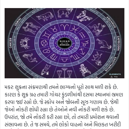
મકરઃ શુક્રના સંક્રમણથી તમને ભાગ્યનો પૂરો સાથ મળી શકે છે.
કારણ કે શુક્ર ગ્રહ તમારી ગોચર કુંડળીમાંથી દસમા સ્થાનમાં ભ્રમણ
કરવા જઈ રહ્યો છે. જે સ્કોપ અને જોબની સૂઝ ગણાય છે. જેથી
જેઓ નોકરી શોધી રહ્યા છે તેઓને નવી નોકરી મળી શકે છે.
ઉપરાંત, જો તમે નોકરી કરી રહ્યા છો, તો તમારી પ્રમોશન થવાની
સંભાવના છે. તે જ સમયે, તમે લોકો વાહનો અને મિલકત ખરીદી