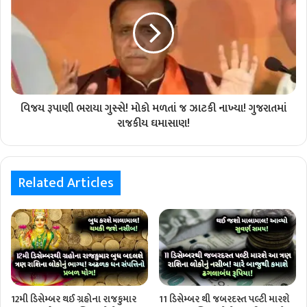
વિજય રૂપાણી ભરાયા ગુસ્સે! મોકો મળતાં જ ઝાટકી નાખ્યા! ગુજરાતમાં
રાજકીય ઘમાસાણ!
Related Articles
12મી ડિસેમ્બર થઈ ગ્રહોના રાજકુમાર
11 ડિસેમ્બર થી જબરદસ્ત પલ્ટી મારશે