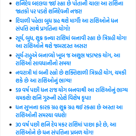
શનિદેવ બદલવા જઈ રહ્યા છે પોતાની ચાલ! આ રાશિના
જાતકો પર પડશે શનિદેવની નજર!
દિવાળી પહેલા બુધ ગ્રહ થશે માર્ગી! આ રાશિઓને ધન
સંપત્તિ સાથે પ્રગતિના યોગો!
સૂર્ય, બુધ, શુક્ર કન્યા રાશિમાં બનાવી રહ્યા છે ત્રિગ્રહી યોગ!
આ રાશિઓને થશે જબરદસ્ત અસર!
સૂર્ય-રાહુએ બનાવ્યો ખૂબ જ અશુભ ષડાષ્ટક યોગ, આ
રાશિઓ સાવધાનીનો સમય!
નવરાત્રી માં બની રહ્યો છે શક્તિશાળી ત્રિગ્રહી યોગ, ચમકી
શકે છે આ રાશિઓનું ભાગ્ય!
59 વર્ષ પછી ધન રાજ યોગ બનવાથી આ રાશિઓનું ભાગ્ય
ચમકશે! શનિ ગુરુની રહેશે વિશેષ કૃપા!
ધન સુખના કારક ગ્રહ શુક્ર ગ્રહ થઈ રકહ્યા છે અસ્ત! આ
રાશિઓની સમસ્યા વધશે!
30 વર્ષ પછી શનિ દેવ મકર રાશિમાં પાછા ફરે છે, આ
રાશિઓને છે ધન સંપત્તિના પ્રબળ યોગ!