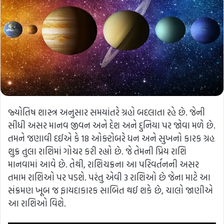
જ્યોતિષ શાસ્ત્ર અનુસાર સમયાંતરે ગ્રહો બદલાતા રહે છે. જેની
સીધી અસર માનવ જીવન અને દેશ અને દુનિયા પર જોવા મળે છે.
તમને જણાવી દઈએ કે 18 ઓક્ટોબરે ધન અને સુખનો કારક ગ્રહ
શુક્ર તુલા રાશિમાં ગોચર કરી રહ્યો છે. જે તેમની પ્રિય રાશિ
માનવામાં આવે છે. તેથી, રાશિચક્રના આ પરિવર્તનની અસર
તમામ રાશિઓ પર પડશે. પરંતુ એવી 3 રાશિઓ છે જેના માટે આ
સંક્રમણ ખૂબ જ ફાયદાકારક સાબિત થઈ શકે છે, ચાલો જાણીએ
આ રાશિઓ વિશે.