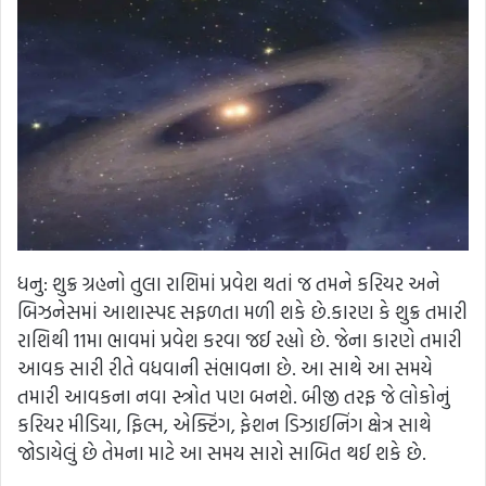
ધનુ: શુક્ર ગ્રહનો તુલા રાશિમાં પ્રવેશ થતાં જ તમને કરિયર અને
બિઝનેસમાં આશાસ્પદ સફળતા મળી શકે છે.કારણ કે શુક્ર તમારી
રાશિથી 11મા ભાવમાં પ્રવેશ કરવા જઈ રહ્યો છે. જેના કારણે તમારી
આવક સારી રીતે વધવાની સંભાવના છે. આ સાથે આ સમયે
તમારી આવકના નવા સ્ત્રોત પણ બનશે. બીજી તરફ જે લોકોનું
કરિયર મીડિયા, ફિલ્મ, એક્ટિંગ, ફેશન ડિઝાઈનિંગ ક્ષેત્ર સાથે
જોડાયેલું છે તેમના માટે આ સમય સારો સાબિત થઈ શકે છે.