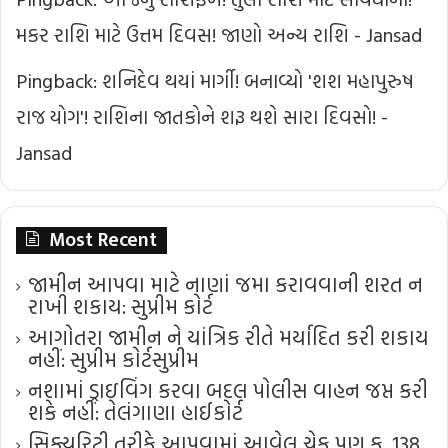
મકર રાશિ માટે ઉત્તમ દિવસ! જાણો અન્ય રાશિ - Jansad
Pingback:
શનિદેવ થયાં માર્ગી! બનાવ્યો 'શશ મહાપુરુષ
રાજ યોગ'! રાશિના જાતકોને શરૂ થશે સારા દિવસો! -
Jansad
Most Recent
જામીન આપવા માટે નાણાં જમા કરાવવાની શરત ન
રાખી શકાય: સુપ્રીમ કોર્ટ
આગોતરા જામીન ને યાંત્રિક રીતે મર્યાદિત કરી શકાય
નહીં: સુપ્રીમ કોર્ટ​સુપ્રીમ
નશામાં ડ્રાઇવિંગ કરવા બદલ પોલીસ વાહન જપ્ત કરી
શકે નહીં: તેલંગાણા હાઈકોર્ટ
સિક્યુરિટી તરીકે આપવામાં આવેલ ચેક પણ ક. 138