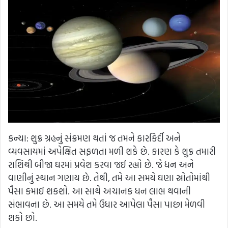
કન્યા: શુક્ર ગ્રહનું સંક્રમણ થતાં જ તમને કારકિર્દી અને
વ્યવસાયમાં અપેક્ષિત સફળતા મળી શકે છે. કારણ કે શુક્ર તમારી
રાશિથી બીજા ઘરમાં પ્રવેશ કરવા જઈ રહ્યો છે. જે ધન અને
વાણીનું સ્થાન ગણાય છે. તેથી, તમે આ સમયે ઘણા સ્રોતોમાંથી
પૈસા કમાઈ શકશો. આ સાથે અચાનક ધન લાભ થવાની
સંભાવના છે. આ સમયે તમે ઉધાર આપેલા પૈસા પાછા મેળવી
શકો છો.