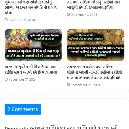
બુધ બદલશે ત્રણ રાશિના લોકોનું
આ ત્રણ રાશિના લોકોનું નસીબ! ચારે
ભાગ્ય! અઢળક ધન સંપત્તિનો પ્રબળ
બાજુથી કમાશે ઢગલાબંધ રૂપિયા
યોગ!
December 9, 2024
December 9, 2024
ભગવાન સૂર્યદેવ ની પ્રિય છે આ ત્રણ
સમસપ્તક રાજયોગ ત્રણ રાશિના
રાશિ! સમય આવ્યે કરે છે માલામાલ!
લોકોના બદલી નાખશે નસીબ! કરીદેશે
માલામાલ! આપશે ઢગલાબંધ રૂપિયા!
November 17, 2024
September 25, 2024
2 Comments
Pingback:
આજનું રાશિફળ! તુલા રાશિ માટે સાવધાની!