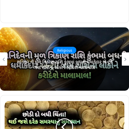
Religious
શનિદેવ ની મૂળ ત્રિકોણ રાશિ કુંભમાં બુધની ધમાકેદાર એન્ટ્રી!
ત્રણ રાશિના લોકોને કરીદેશે માલામાલ!