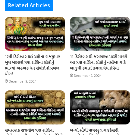
Related Articles
12મી ડિસેમ્બર થઈ ગ્રહોના રાજકુમાર
11 ડિસેમ્બર થી જબરદસ્ત પલ્ટી મારશે
બુધ બદલશે ત્રણ રાશિના લોકોનું
આ ત્રણ રાશિના લોકોનું નસીબ! ચારે
ભાગ્ય! અઢળક ધન સંપત્તિનો પ્રબળ
બાજુથી કમાશે ઢગલાબંધ રૂપિયા
યોગ!
December 9, 2024
December 9, 2024
સમસપ્તક રાજયોગ ત્રણ રાશિના
બન્યો સૌથી પાવરફુલ ગજકેસરી