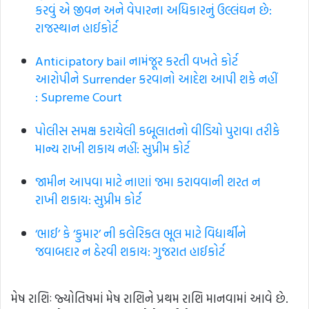
કરવું એ જીવન અને વેપારના અધિકારનું ઉલ્લંઘન છે:
રાજસ્થાન હાઈકોર્ટ
Anticipatory bail નામંજૂર કરતી વખતે કોર્ટ
આરોપીને Surrender કરવાનો આદેશ આપી શકે નહીં
: Supreme Court
પોલીસ સમક્ષ કરાયેલી કબૂલાતનો વીડિયો પુરાવા તરીકે
માન્ય રાખી શકાય નહીં: સુપ્રીમ કોર્ટ
જામીન આપવા માટે નાણાં જમા કરાવવાની શરત ન
રાખી શકાય: સુપ્રીમ કોર્ટ
‘ભાઈ’ કે ‘કુમાર’ ની કલેરિકલ ભૂલ માટે વિદ્યાર્થીને
જવાબદાર ન ઠેરવી શકાય: ગુજરાત હાઈકોર્ટ
મેષ રાશિઃ જ્યોતિષમાં મેષ રાશિને પ્રથમ રાશિ માનવામાં આવે છે.