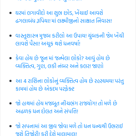
ઘરમાં લગાવીદો આ શુભ છોડ, ખેંચાઈ આવશે
ઢગલાબંધ રૂપિયા! માં લક્ષ્મીજીનો સાક્ષાત નિવાસ!
વાસ્તુશાસ્ત્ર મુજબ કરીલો આ ઉપાય! ચુંબકની જેમ ખેંચી
લાવશે પૈસા! અચૂક થશે ધનવર્ષા!
કેવા હોય છે જૂન માં જન્મેલા લોકો? આવું હોય છે
વ્યક્તિત્વ, ગુણ, લકી નંબર અને કલર! જાણો
આ 4 રાશિના લોકોનું વ્યક્તિત્વ હોય છે રહસ્યમય! પરંતુ
કામમાં હોય છે એકદમ પરફેક્ટ
જો હાથમાં હોય મજબૂત નીચભંગ રાજયોગ! તો મળે છે
અઢળક ધન દોલત અને સંપત્તિ!
જો સપનામાં આ જીવ જોવા મળે તો ધન ધન્યથી ઉભરાઈ
જશે તિજોરી! કરી દેશે માલામાલ!