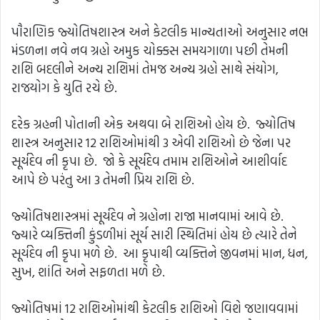
પૌરાણિક જ્યોતિષશાસ્ત્ર અને કેટલીક માન્યતાઓ અનુસાર નભ
મંડળના નવે નવ ગ્રહો અમુક ચોક્કસ સમયગાળા પછી તેમની
રાશિ બદલીને અન્ય રાશિમાં તેમજ અન્ય ગ્રહો સાથે સંયોગ,
રાજયોગ કે યુતિ રચે છે.
દરેક ગ્રહની પોતાની એક અથવા બે રાશિઓ હોય છે. જ્યોતિષ
શાસ્ત્ર અનુસાર 12 રાશિઓમાંથી 3 એવી રાશિઓ છે જેના પર
સૂર્યદેવ ની કૃપા છે. જો કે સૂર્યદેવ તમામ રાશિઓને આશીર્વાદ
આપે છે પરંતુ આ 3 તેમની પ્રિય રાશિ છે.
જ્યોતિષશાસ્ત્રમાં સૂર્યદેવ ને ગ્રહોના રાજા માનવામાં આવે છે.
જ્યારે વ્યક્તિની કુંડળીમાં સૂર્ય સારી સ્થિતિમાં હોય છે ત્યારે તેને
સૂર્યદેવ ની કૃપા મળે છે. આ કૃપાથી વ્યક્તિને જીવનમાં માન, ધન,
સુખ, શાંતિ અને સફળતા મળે છે.
જ્યોતિષમાં 12 રાશિઓમાંથી કેટલીક રાશિઓ વિશે જણાવવામાં