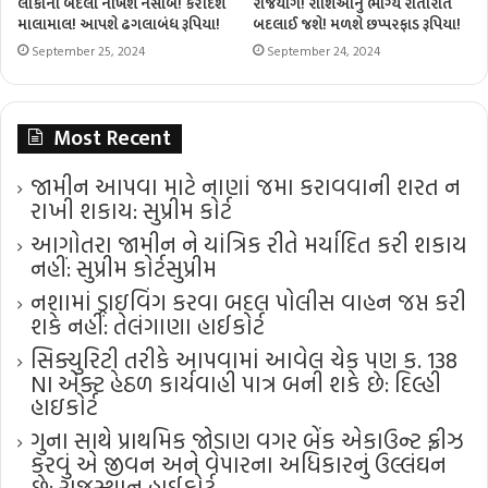
લોકોના બદલી નાખશે નસીબ! કરીદેશે
રાજયોગ! રાશિઓનું ભાગ્ય રાતોરાત
માલામાલ! આપશે ઢગલાબંધ રૂપિયા!
બદલાઈ જશે! મળશે છપ્પરફાડ રૂપિયા!
September 25, 2024
September 24, 2024
Most Recent
જામીન આપવા માટે નાણાં જમા કરાવવાની શરત ન
રાખી શકાય: સુપ્રીમ કોર્ટ
આગોતરા જામીન ને યાંત્રિક રીતે મર્યાદિત કરી શકાય
નહીં: સુપ્રીમ કોર્ટ​સુપ્રીમ
નશામાં ડ્રાઇવિંગ કરવા બદલ પોલીસ વાહન જપ્ત કરી
શકે નહીં: તેલંગાણા હાઈકોર્ટ
સિક્યુરિટી તરીકે આપવામાં આવેલ ચેક પણ ક. 138
NI એક્ટ હેઠળ કાર્યવાહી પાત્ર બની શકે છે: દિલ્હી
હાઇકોર્ટ
ગુના સાથે પ્રાથમિક જોડાણ વગર બેંક એકાઉન્ટ ફ્રીઝ
કરવું એ જીવન અને વેપારના અધિકારનું ઉલ્લંઘન
છે: રાજસ્થાન હાઈકોર્ટ