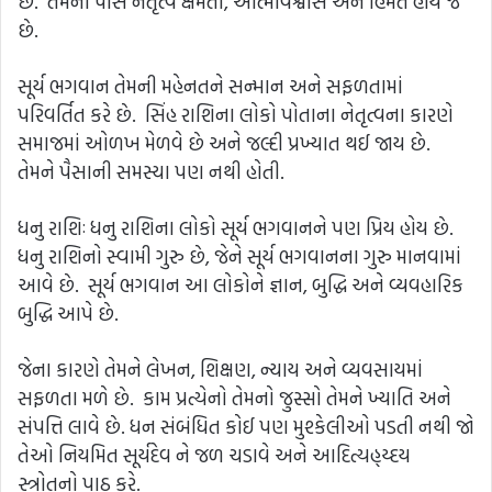
છે. તેમની પાસે નેતૃત્વ ક્ષમતા, આત્મવિશ્વાસ અને હિંમત હોય જ
છે.
સૂર્ય ભગવાન તેમની મહેનતને સન્માન અને સફળતામાં
પરિવર્તિત કરે છે. સિંહ રાશિના લોકો પોતાના નેતૃત્વના કારણે
સમાજમાં ઓળખ મેળવે છે અને જલ્દી પ્રખ્યાત થઈ જાય છે.
તેમને પૈસાની સમસ્યા પણ નથી હોતી.
ધનુ રાશિઃ ધનુ રાશિના લોકો સૂર્ય ભગવાનને પણ પ્રિય હોય છે.
ધનુ રાશિનો સ્વામી ગુરુ છે, જેને સૂર્ય ભગવાનના ગુરુ માનવામાં
આવે છે. સૂર્ય ભગવાન આ લોકોને જ્ઞાન, બુદ્ધિ અને વ્યવહારિક
બુદ્ધિ આપે છે.
જેના કારણે તેમને લેખન, શિક્ષણ, ન્યાય અને વ્યવસાયમાં
સફળતા મળે છે. કામ પ્રત્યેનો તેમનો જુસ્સો તેમને ખ્યાતિ અને
સંપત્તિ લાવે છે. ધન સંબંધિત કોઈ પણ મુશ્કેલીઓ પડતી નથી જો
તેઓ નિયમિત સૂર્યદેવ ને જળ ચડાવે અને આદિત્યહ્ય્દય
સ્ત્રોતનો પાઠ કરે.