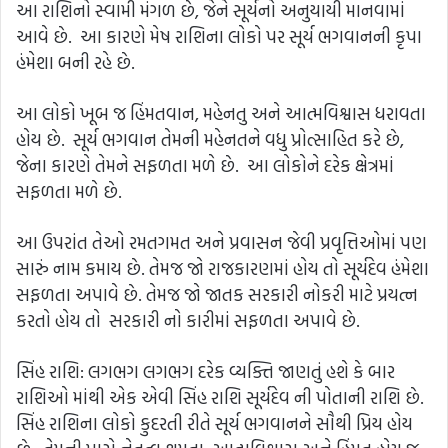
આ રાશિનો સ્વામી મંગળ છે, જેને સૂર્યનો અનુયાયી માનવામાં
આવે છે. આ કારણે મેષ રાશિના લોકો પર સૂર્ય ભગવાનની કૃપા
હંમેશા બની રહે છે.
આ લોકો ખૂબ જ હિંમતવાન, મહેનતુ અને આત્મવિશ્વાસ ધરાવતા
હોય છે. સૂર્ય ભગવાન તેમની મહેનતને વધુ પ્રોત્સાહિત કરે છે,
જેના કારણે તેમને સફળતા મળે છે. આ લોકોને દરેક ક્ષેત્રમાં
સફળતા મળે છે.
આ ઉપરાંત તેઓ રમતગમત અને પ્રવાસન જેવી પ્રવૃત્તિઓમાં પણ
સારું નામ કમાય છે. તેમજ જો રાજકારણમાં હોય તો સૂર્યદેવ હંમેશા
સફળતા અપાવે છે. તેમજ જો જાતક સરકારી નોકરી માટે પ્રયત્ન
કરતો હોય તો સરકારી નો કારીમાં સફળતા અપાવે છે.
સિંહ રાશિ: લગભગ લગભગ દરેક વ્યક્તિ જાણતું હશે કે બાર
રાશિઓ માંથી એક એવી સિંહ રાશિ સૂર્યદેવ ની પોતાની રાશિ છે.
સિંહ રાશિના લોકો કુદરતી રીતે સૂર્ય ભગવાનને સૌથી પ્રિય હોય