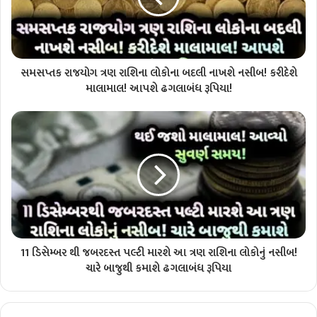
સમસપ્તક રાજયોગ ત્રણ રાશિના લોકોના બદલી નાખશે નસીબ! કરીદેશે
માલામાલ! આપશે ઢગલાબંધ રૂપિયા!
11 ડિસેમ્બર થી જબરદસ્ત પલ્ટી મારશે આ ત્રણ રાશિના લોકોનું નસીબ!
ચારે બાજુથી કમાશે ઢગલાબંધ રૂપિયા