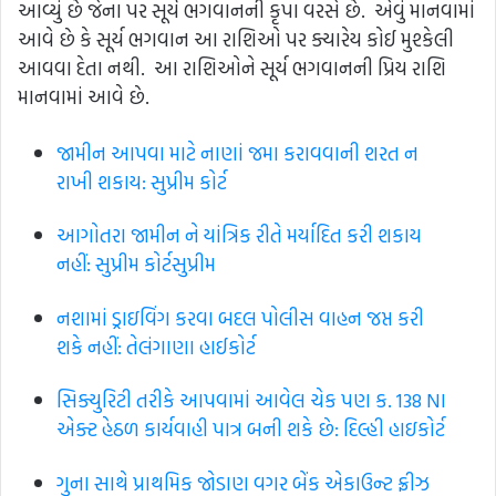
આવ્યું છે જેના પર સૂર્ય ભગવાનની કૃપા વરસે છે. એવું માનવામાં
આવે છે કે સૂર્ય ભગવાન આ રાશિઓ પર ક્યારેય કોઈ મુશ્કેલી
આવવા દેતા નથી. આ રાશિઓને સૂર્ય ભગવાનની પ્રિય રાશિ
માનવામાં આવે છે.
જામીન આપવા માટે નાણાં જમા કરાવવાની શરત ન
રાખી શકાય: સુપ્રીમ કોર્ટ
આગોતરા જામીન ને યાંત્રિક રીતે મર્યાદિત કરી શકાય
નહીં: સુપ્રીમ કોર્ટ​સુપ્રીમ
નશામાં ડ્રાઇવિંગ કરવા બદલ પોલીસ વાહન જપ્ત કરી
શકે નહીં: તેલંગાણા હાઈકોર્ટ
સિક્યુરિટી તરીકે આપવામાં આવેલ ચેક પણ ક. 138 NI
એક્ટ હેઠળ કાર્યવાહી પાત્ર બની શકે છે: દિલ્હી હાઇકોર્ટ
ગુના સાથે પ્રાથમિક જોડાણ વગર બેંક એકાઉન્ટ ફ્રીઝ