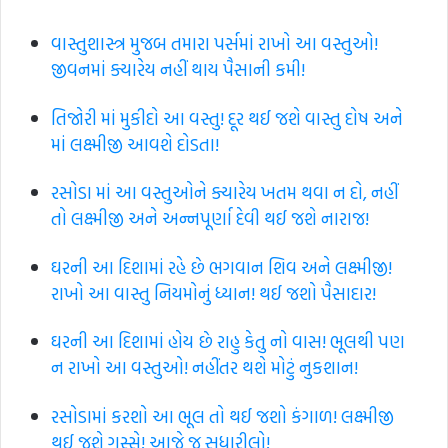
વાસ્તુશાસ્ત્ર મુજબ તમારા પર્સમાં રાખો આ વસ્તુઓ!
જીવનમાં ક્યારેય નહીં થાય પૈસાની કમી!
તિજોરી માં મુકીદો આ વસ્તુ! દૂર થઈ જશે વાસ્તુ દોષ અને
માં લક્ષ્મીજી આવશે દોડતા!
રસોડા માં આ વસ્તુઓને ક્યારેય ખતમ થવા ન દો, નહીં
તો લક્ષ્મીજી અને અન્નપૂર્ણા દેવી થઈ જશે નારાજ!
ઘરની આ દિશામાં રહે છે ભગવાન શિવ અને લક્ષ્મીજી!
રાખો આ વાસ્તુ નિયમોનું ધ્યાન! થઈ જશો પૈસાદાર!
ઘરની આ દિશામાં હોય છે રાહુ કેતુ નો વાસ! ભૂલથી પણ
ન રાખો આ વસ્તુઓ! નહીંતર થશે મોટું નુકશાન!
રસોડામાં કરશો આ ભૂલ તો થઈ જશો કંગાળ! લક્ષ્મીજી
થઈ જશે ગુસ્સે! આજે જ સુધારીલો!