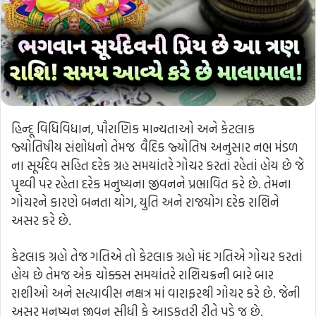
હિન્દૂ વિધિવિધાન, પૌરાણિક માન્યતાઓ અને કેટલાક
જ્યોતિષીય સંશોધનો તેમજ વૈદિક જ્યોતિષ અનુસાર નભ મંડળ
ના સૂર્યદેવ સહિત દરેક ગ્રહ સમયાંતરે ગોચર કરતાં રહેતાં હોય છે જે
પૃથ્વી પર રહેતા દરેક મનુષ્યના જીવનને પ્રભાવિત કરે છે. તેમના
ગોચરને કારણે બનતા યોગ, યુતિ અને રાજયોગ દરેક રાશિને
અસર કરે છે.
કેટલાક ગ્રહો તેજ ગતિએ તો કેટલાક ગ્રહો મંદ ગતિએ ગોચર કરતાં
હોય છે તેમજ એક ચોક્કસ સમયાંતરે રાશિચક્રની બારે બાર
રાશીઓ અને સત્યાવીસ નક્ષત્ર માં વારાફરથી ગોચર કરે છે. જેની
અસર મનુષ્યન જીવન સીધી કે આડકતરી રીતે પડે જ છે.