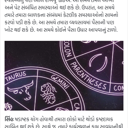
સ્વાસ્થ્યનું પણ ધ્યાન રાખવું જોઈએ. આ સમયે તમને આંખો
અને પેટ સંબંધિત સમસ્યાઓ થઈ શકે છે. ઉપરાંત, આ સમયે
તમારે તમારા બાળકના સંબંધમાં કેટલીક સમસ્યાઓનો સામનો
કરવો પડી શકે છે. આ સમયે તમારા વ્યવસાયમાં પૈસાની પણ
ખોટ થઈ શકે છે. આ સમયે કોઈને પૈસા ઉધાર આપવાનું ટાળો.
સિંહઃ
ષડાષ્ટક યોગ હોવાથી તમારા લોકો માટે થોડો કષ્ટદાયક
સાબિત થઈ શકે છે. સાથે જ, તમારે કાર્યસ્થળનું કામ સાવધાનીથી