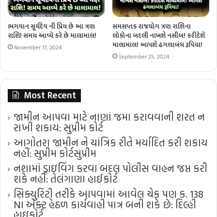
ભગવાન સૂર્યદેવ ની પ્રિય છે આ ત્રણ
સમસપ્તક રાજયોગ ત્રણ રાશિના
રાશિ! સમય આવ્યે કરે છે માલામાલ!
લોકોના બદલી નાખશે નસીબ! કરીદેશે
માલામાલ! આપશે ઢગલાબંધ રૂપિયા!
November 17, 2024
September 25, 2024
Most Recent
જામીન આપવા માટે નાણાં જમા કરાવવાની શરત ન
રાખી શકાય: સુપ્રીમ કોર્ટ
આગોતરા જામીન ને યાંત્રિક રીતે મર્યાદિત કરી શકાય
નહીં: સુપ્રીમ કોર્ટ​સુપ્રીમ
નશામાં ડ્રાઇવિંગ કરવા બદલ પોલીસ વાહન જપ્ત કરી
શકે નહીં: તેલંગાણા હાઈકોર્ટ
સિક્યુરિટી તરીકે આપવામાં આવેલ ચેક પણ ક. 138
NI એક્ટ હેઠળ કાર્યવાહી પાત્ર બની શકે છે: દિલ્હી
હાઇકોર્ટ