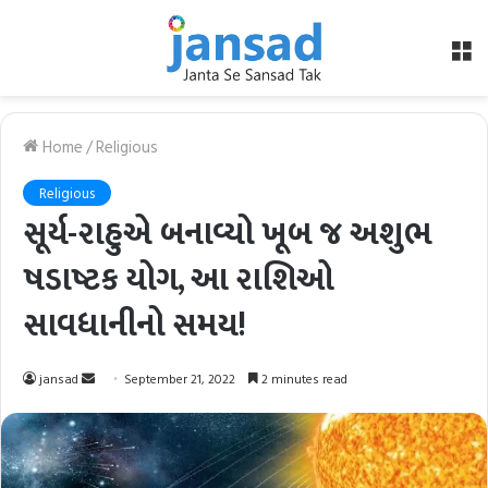
M
Home
/
Religious
Religious
સૂર્ય-રાહુએ બનાવ્યો ખૂબ જ અશુભ
ષડાષ્ટક યોગ, આ રાશિઓ
સાવધાનીનો સમય!
Send
jansad
September 21, 2022
2 minutes read
an
email