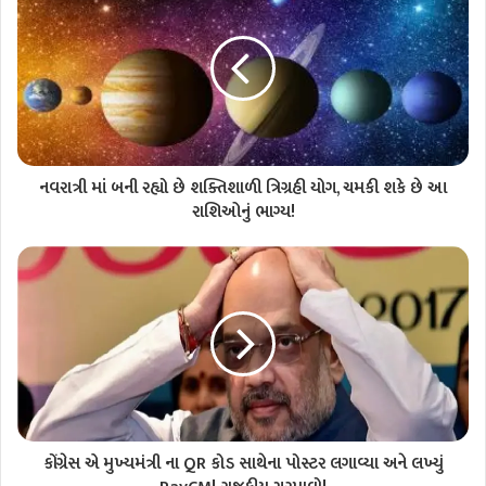
નવરાત્રી માં બની રહ્યો છે શક્તિશાળી ત્રિગ્રહી યોગ, ચમકી શકે છે આ
રાશિઓનું ભાગ્ય!
કોંગ્રેસ એ મુખ્યમંત્રી ના QR કોડ સાથેના પોસ્ટર લગાવ્યા અને લખ્યું