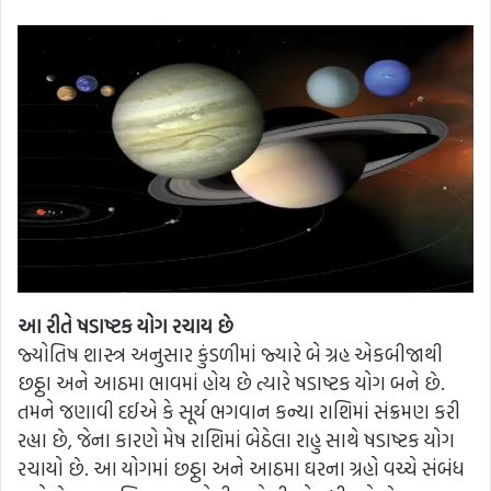
આ રીતે ષડાષ્ટક યોગ રચાય છે
જ્યોતિષ શાસ્ત્ર અનુસાર કુંડળીમાં જ્યારે બે ગ્રહ એકબીજાથી
છઠ્ઠા અને આઠમા ભાવમાં હોય છે ત્યારે ષડાષ્ટક યોગ બને છે.
તમને જણાવી દઈએ કે સૂર્ય ભગવાન કન્યા રાશિમાં સંક્રમણ કરી
રહ્યા છે, જેના કારણે મેષ રાશિમાં બેઠેલા રાહુ સાથે ષડાષ્ટક યોગ
રચાયો છે. આ યોગમાં છઠ્ઠા અને આઠમા ઘરના ગ્રહો વચ્ચે સંબંધ