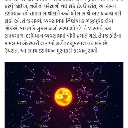
કરવું જોઈએ, નહીં તો પરેશાની થઈ શકે છે. ઉપરાંત, આ સમય
દરમિયાન તમે તમારા સાથીદારો અને બોસ સાથે અણબનાવ કરી
શકો છો. તે જ સમયે, વ્યવસાયમાં નિર્ણયો કાળજીપૂર્વક લેવા
જોઈએ. કારણ કે નુકસાનનો સરવાળો રહે. તે જ સમયે, આ
સમયગાળા દરમિયાન વ્યવસાયમાં ધીમી પ્રગતિ થશે. તેમજ કોર્ટના
મામલામાં બેદરકારી ન રાખો નહીંતર નુકસાન થઈ શકે છે.
ઉપરાંત, આ સમય દરમિયાન મુસાફરી કરવાનું ટાળો.