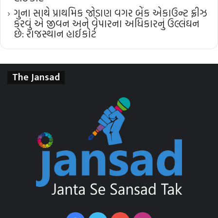
ગુના સાથે પ્રાથમિક જોડાણ વગર બેંક એકાઉન્ટ ફ્રીઝ
કરવું એ જીવન અને વેપારના અધિકારનું ઉલ્લંઘન
છે: રાજસ્થાન હાઈકોર્ટ
The Jansad