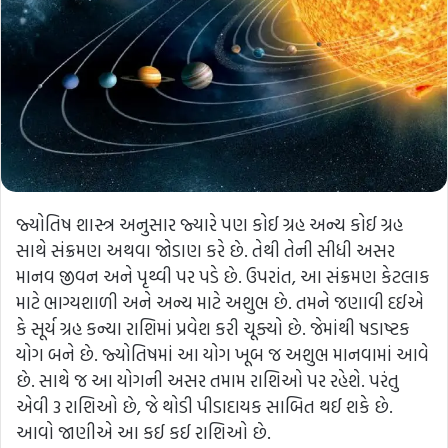
જ્યોતિષ શાસ્ત્ર અનુસાર જ્યારે પણ કોઈ ગ્રહ અન્ય કોઈ ગ્રહ
સાથે સંક્રમણ અથવા જોડાણ કરે છે. તેથી તેની સીધી અસર
માનવ જીવન અને પૃથ્વી પર પડે છે. ઉપરાંત, આ સંક્રમણ કેટલાક
માટે ભાગ્યશાળી અને અન્ય માટે અશુભ છે. તમને જણાવી દઈએ
કે સૂર્ય ગ્રહ કન્યા રાશિમાં પ્રવેશ કરી ચૂક્યો છે. જેમાંથી ષડાષ્ટક
યોગ બને છે. જ્યોતિષમાં આ યોગ ખૂબ જ અશુભ માનવામાં આવે
છે. સાથે જ આ યોગની અસર તમામ રાશિઓ પર રહેશે. પરંતુ
એવી 3 રાશિઓ છે, જે થોડી પીડાદાયક સાબિત થઈ શકે છે.
આવો જાણીએ આ કઈ કઈ રાશિઓ છે.