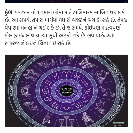
કુંભ
: ષડાષ્ટક યોગ તમારા લોકો માટે હાનિકારક સાબિત થઈ શકે
છે. આ સમયે, તમારા ખર્ચમાં વધારો બજેટને બગાડી શકે છે. તેમજ
વેપારમાં ધનહાનિ થઈ શકે છે. તે જ સમયે, કોઈપણ મહત્વપૂર્ણ
ડીલ ફાઈનલ થાય ત્યાં સુધી અટકી શકે છે. લવ પાર્ટનરના
સ્વાસ્થ્યને લઈને ચિંતા થઈ શકે છે.