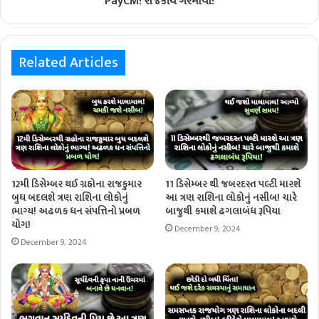
PayCM! રાજકીય ગરમાવો!
Related Articles
12મી ડિસેમ્બર થઈ ગ્રહોના રાજકુમાર
11 ડિસેમ્બર થી જબરદસ્ત પલ્ટી મારશે
બુધ બદલશે ત્રણ રાશિના લોકોનું
આ ત્રણ રાશિના લોકોનું નસીબ! ચારે
ભાગ્ય! અઢળક ધન સંપત્તિનો પ્રબળ
બાજુથી કમાશે ઢગલાબંધ રૂપિયા
યોગ!
December 9, 2024
December 9, 2024