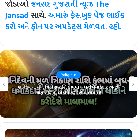
જોડાઓ
જનસદ ગુજરાતી ન્યૂઝ
The
Jansad
સાથે.
અમારું ફેસબુક પેજ લાઈક
કરો અને ફોન પર અપડેટ્સ મેળવતા રહો.
Religious
શનિદેવ ની મૂળ ત્રિકોણ રાશિ કુંભમાં બુધની ધમાકેદાર એન્ટ્રી!
ત્રણ રાશિના લોકોને કરીદેશે માલામાલ!