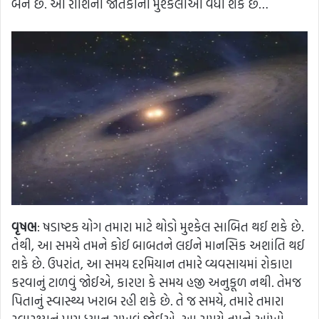
બને છે. આ રાશિના જાતકોની મુશ્કેલીઓ વધી શકે છે…
વૃષભ
: ષડાષ્ટક યોગ તમારા માટે થોડો મુશ્કેલ સાબિત થઈ શકે છે.
તેથી, આ સમયે તમને કોઈ બાબતને લઈને માનસિક અશાંતિ થઈ
શકે છે. ઉપરાંત, આ સમય દરમિયાન તમારે વ્યવસાયમાં રોકાણ
કરવાનું ટાળવું જોઈએ, કારણ કે સમય હજી અનુકૂળ નથી. તેમજ
પિતાનું સ્વાસ્થ્ય ખરાબ રહી શકે છે. તે જ સમયે, તમારે તમારા