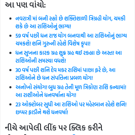
આ પણ વાંચો:
નવરાત્રી માં બની રહ્યો છે શક્તિશાળી ત્રિગ્રહી યોગ, ચમકી
શકે છે આ રાશિઓનું ભાગ્ય!
59 વર્ષ પછી ધન રાજ યોગ બનવાથી આ રાશિઓનું ભાગ્ય
ચમકશે! શનિ ગુરુની રહેશે વિશેષ કૃપા!
ધન સુખના કારક ગ્રહ શુક્ર ગ્રહ થઈ રકહ્યા છે અસ્ત! આ
રાશિઓની સમસ્યા વધશે!
30 વર્ષ પછી શનિ દેવ મકર રાશિમાં પાછા ફરે છે, આ
રાશિઓને છે ધન સંપત્તિના પ્રબળ યોગ!
અનોખો સંયોગ! બુધ ગ્રહ તેની મૂળ ત્રિકોણ રાશિ કન્યામાં!
આ રાશીઓને ધનવર્ષાના યોગ!
23 ઓક્ટોબર સુધી આ રાશિઓ પર મહેરબાન રહેશે શનિ!
છપ્પર ફાડીને થશે ધનવર્ષા!
નીચે આપેલી લીંક પર ક્લિક કરીને