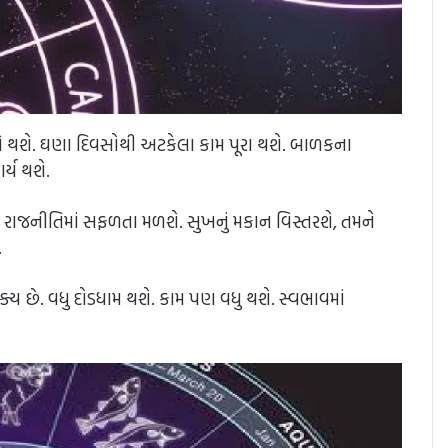
ાયદો થશે. ઘણા દિવસોથી અટકેલા કામ પૂરા થશે. બાળકના
ર્ય થશે.
 રાજનીતિમાં સફળતા મળશે. સુખનું મકાન વિસ્તરશે, તમને
.
્ય છે. વધુ દોડધામ થશે. કામ પણ વધુ થશે. સ્વભાવમાં