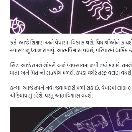
કર્કઃ આજે શિક્ષણ અને વેપારમાં વિકાસ થશે. વિદ્યાર્થીઓને ફ
સ્વાસ્થ્યનું ધ્યાન રાખવું. આત્મવિશ્વાસ વધશે, પરિવારમાં ધાર્મિક કા
સિંહઃ આજે તમને નોકરી અને વ્યવસાયમાં નવી તકો મળશે. તમને
માતા અને પિતાનો સહયોગ મળશે. કપડાં વગેરે તરફ વલણ વધશે
કન્યાઃ આજે તમને નવી જવાબદારી મળી શકે છે. વેપારમાં લાભ શક
ચીડિયાપણું રહેશે, પરંતુ આત્મવિશ્વાસ વધશે.