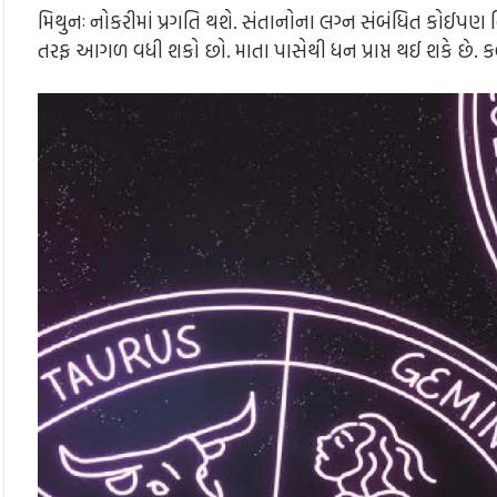
મિથુનઃ નોકરીમાં પ્રગતિ થશે. સંતાનોના લગ્ન સંબંધિત કોઈપણ ન
તરફ આગળ વધી શકો છો. માતા પાસેથી ધન પ્રાપ્ત થઈ શકે છે. ક