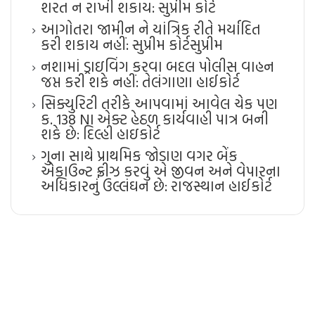
શરત ન રાખી શકાય: સુપ્રીમ કોર્ટ
આગોતરા જામીન ને યાંત્રિક રીતે મર્યાદિત
કરી શકાય નહીં: સુપ્રીમ કોર્ટ​સુપ્રીમ
નશામાં ડ્રાઇવિંગ કરવા બદલ પોલીસ વાહન
જપ્ત કરી શકે નહીં: તેલંગાણા હાઈકોર્ટ
સિક્યુરિટી તરીકે આપવામાં આવેલ ચેક પણ
ક. 138 NI એક્ટ હેઠળ કાર્યવાહી પાત્ર બની
શકે છે: દિલ્હી હાઇકોર્ટ
ગુના સાથે પ્રાથમિક જોડાણ વગર બેંક
એકાઉન્ટ ફ્રીઝ કરવું એ જીવન અને વેપારના
અધિકારનું ઉલ્લંઘન છે: રાજસ્થાન હાઈકોર્ટ