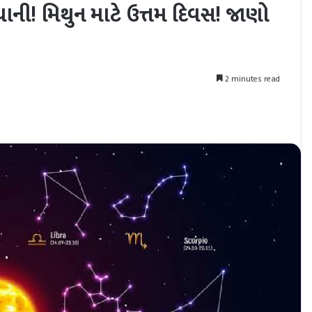
ની! મિથુન માટે ઉત્તમ દિવસ! જાણો
2 minutes read
nt