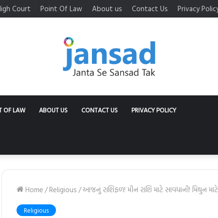
igh Court
Point Of Law
About us
Contact Us
Privacy Polic
T OF LAW
ABOUT US
CONTACT US
PRIVACY POLICY
Home
/
Religious
/
આજનું રાશિફળ! મીન રાશિ માટે સાવધાની! મિથુન માટ
Religious