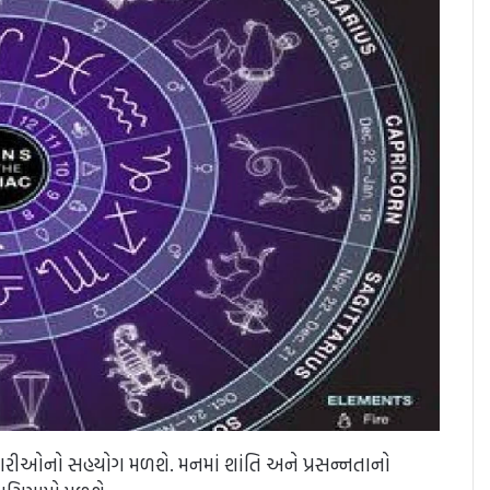
િકારીઓનો સહયોગ મળશે. મનમાં શાંતિ અને પ્રસન્નતાનો