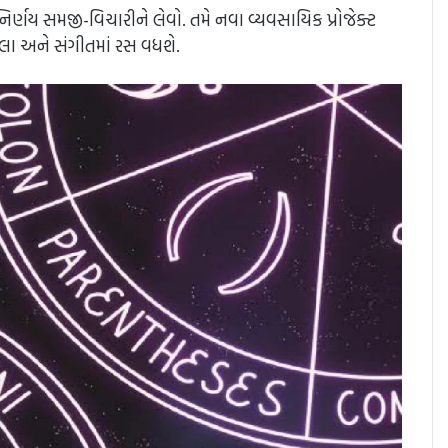
િર્ણય સમજી-વિચારીને લેવો. તમે નવા વ્યવસાયિક પ્રોજેક્ટ
લા અને સંગીતમાં રસ વધશે.