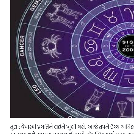
તુલા: વેપારમાં પ્રગતિને લઈને ખુશી થશે. આજે તમને ઉચ્ચ અધ