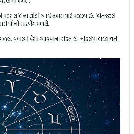
 પરિણામો મળશે.
અને મકર રાશિના લોકો આજે તમારા માટે મદદરૂપ છે. બિનજરૂરી
 અધિકારીઓનો સહયોગ મળશે.
શે. વેપારમાં પૈસા આવવાના સંકેત છે. નોકરીમાં બદલાવની