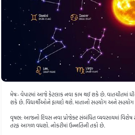
મેષઃ- વેપારમાં આજે કેટલાક નવા કામ થઈ શકે છે. વાતચીતમાં ધ
શકે છે. વિદ્યાર્થીઓને ફાયદો થશે. માતાનો સહયોગ અને સહયોગ
વૃષભ: આજનો દિવસ નવા પ્રોજેક્ટ સંબંધિત વ્યવસાયમાં વિશેષ 
તરફ આગળ વધશો. નોકરીમાં ઉન્નતિની તકો છે.