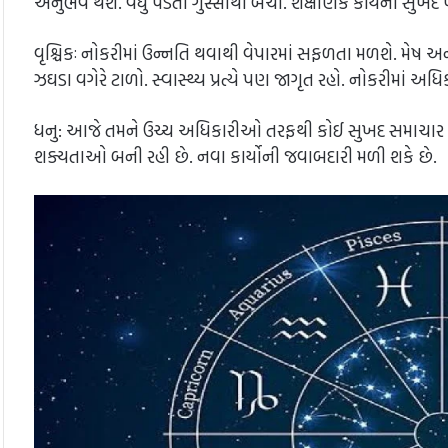
અનુભવ થશે. વધુ પડતા ગુસ્સાથી બચો. શૈક્ષણિક કાર્યના સુખદ
વૃશ્ચિકઃ નોકરીમાં ઉન્નતિ થવાથી વેપારમાં સફળતા મળશે. મેષ 
ઝઘડા વગેરે ટાળો. સ્વાસ્થ્ય પ્રત્યે પણ જાગૃત રહો. નોકરીમાં
ધનુ: આજે તમને ઉચ્ચ અધિકારીઓ તરફથી કોઈ સુખદ સમાચાર મળ
શક્યતાઓ બની રહી છે. નવા કાર્યોની જવાબદારી મળી શકે છે.