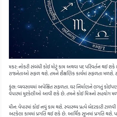
મકર: નોકરી સંબંધી કોઈ મોટું કામ અથવા પદ પરિવર્તન થઈ શકે 
રાજનેતાઓ સફળ થશે. તમને શૈક્ષણિક કાર્યમાં સફળતા મળશે. 
કુંભ: વ્યવસાયમાં અપેક્ષિત સફળતા. ઘર નિર્માણને લગતું કોઈપણ 
વેપારમાં મુશ્કેલીઓ આવી શકે છે. તમને કોઈ મિત્રનો સહયોગ મળ
મીન: વેપારમાં કોઈ નવું કામ થશે. સ્વાસ્થ્ય પ્રત્યે બેદરકારી 
અટકેલા કામમાં પ્રગતિ થઈ શકે છે. આર્થિક સુખમાં પ્રગતિ થશે. પર