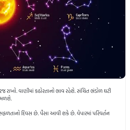
ીરજ રાખો. વાણીમાં કઠોરતાનો ભાવ રહેશે. સંચિત ભંડોળ ઘટી
 મળશે.
સફળતાનો દિવસ છે. પૈસા આવી શકે છે. વેપારમાં પરિવર્તન