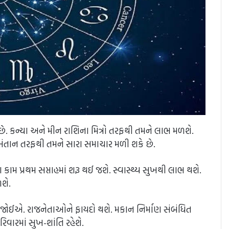
છે. કન્યા અને મીન રાશિના મિત્રો તરફથી તમને લાભ મળશે.
સંતાન તરફથી તમને સારા સમાચાર મળી શકે છે.
કામ પ્રથમ સપ્તાહમાં શરૂ થઈ જશે. સ્વાસ્થ્ય સુખથી લાભ થશે.
શે.
ટાળવી જોઈએ. રાજનેતાઓને ફાયદો થશે. મકાન નિર્માણ સંબંધિત
િવારમાં સુખ-શાંતિ રહેશે.