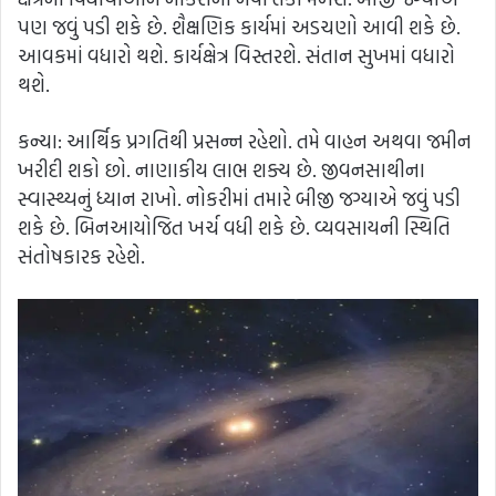
પણ જવું પડી શકે છે. શૈક્ષણિક કાર્યમાં અડચણો આવી શકે છે.
આવકમાં વધારો થશે. કાર્યક્ષેત્ર વિસ્તરશે. સંતાન સુખમાં વધારો
થશે.
કન્યા: આર્થિક પ્રગતિથી પ્રસન્ન રહેશો. તમે વાહન અથવા જમીન
ખરીદી શકો છો. નાણાકીય લાભ શક્ય છે. જીવનસાથીના
સ્વાસ્થ્યનું ધ્યાન રાખો. નોકરીમાં તમારે બીજી જગ્યાએ જવું પડી
શકે છે. બિનઆયોજિત ખર્ચ વધી શકે છે. વ્યવસાયની સ્થિતિ
સંતોષકારક રહેશે.