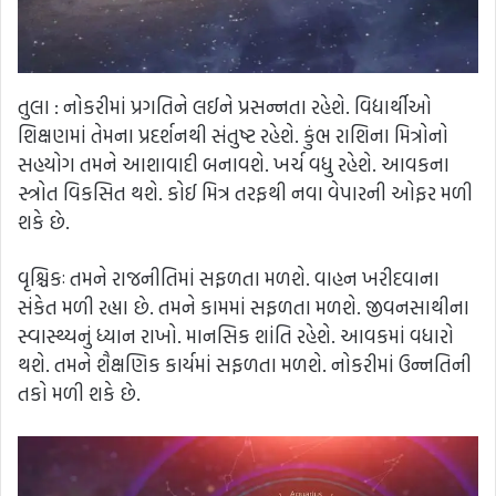
તુલા : નોકરીમાં પ્રગતિને લઈને પ્રસન્નતા રહેશે. વિદ્યાર્થીઓ
શિક્ષણમાં તેમના પ્રદર્શનથી સંતુષ્ટ રહેશે. કુંભ રાશિના મિત્રોનો
સહયોગ તમને આશાવાદી બનાવશે. ખર્ચ વધુ રહેશે. આવકના
સ્ત્રોત વિકસિત થશે. કોઈ મિત્ર તરફથી નવા વેપારની ઓફર મળી
શકે છે.
વૃશ્ચિકઃ તમને રાજનીતિમાં સફળતા મળશે. વાહન ખરીદવાના
સંકેત મળી રહ્યા છે. તમને કામમાં સફળતા મળશે. જીવનસાથીના
સ્વાસ્થ્યનું ધ્યાન રાખો. માનસિક શાંતિ રહેશે. આવકમાં વધારો
થશે. તમને શૈક્ષણિક કાર્યમાં સફળતા મળશે. નોકરીમાં ઉન્નતિની
તકો મળી શકે છે.