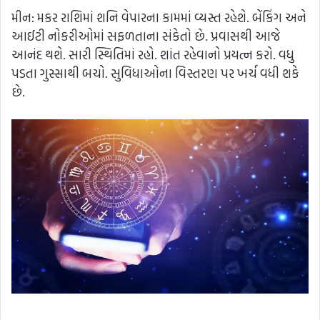
મીન: મકર રાશિમાં શનિ વેપારના કામમાં વ્યસ્ત રહેશે. બેંકિંગ અને
આઈટી નોકરીઓમાં સફળતાના સંકેતો છે. પ્રવાસથી આજે
આનંદ થશે. સારી સ્થિતિમાં રહો. શાંત રહેવાનો પ્રયત્ન કરો. વધુ
પડતા ગુસ્સાથી બચો. સુવિધાઓના વિસ્તરણ પર ખર્ચ વધી શકે
છે.