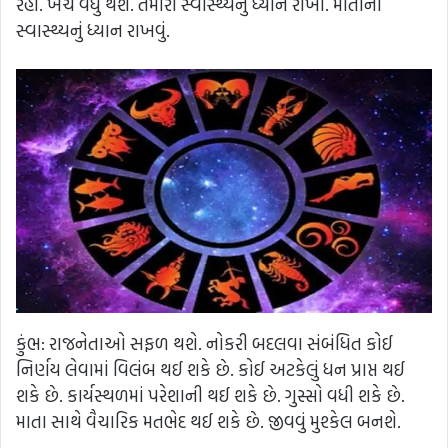
રહો. ખર્ચ વધુ થશે. તમારા સ્વાસ્થ્યનું ધ્યાન રાખો. માતાના
સ્વાસ્થ્યનું ધ્યાન રાખવું.
કુંભ: રાજનેતાઓ સફળ થશે. નોકરી બદલવા સંબંધિત કોઈ
નિર્ણય લેવામાં વિલંબ થઈ શકે છે. કોઈ અટકેલું ધન પ્રાપ્ત થઈ
શકે છે. કાર્યસ્થળમાં પરેશાની થઈ શકે છે. ગુસ્સો વધી શકે છે.
માતા સાથે વૈચારિક મતભેદ થઈ શકે છે. જીવવું મુશ્કેલ બનશે.