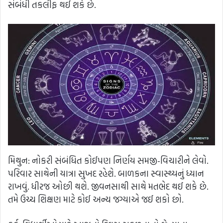
સંબંધી તકલીફ થઈ શકે છે.
મિથુન: નોકરી સંબંધિત કોઈપણ નિર્ણય સમજી-વિચારીને લેવો.
પરિવાર સાથેની યાત્રા સુખદ રહેશે. બાળકના સ્વાસ્થ્યનું ધ્યાન
રાખવું. ધીરજ ઓછી થશે. જીવનસાથી સાથે મતભેદ થઈ શકે છે.
તમે ઉચ્ચ શિક્ષણ માટે કોઈ અન્ય જગ્યાએ જઈ શકો છો.