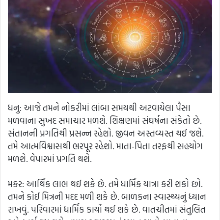
ધનુ: આજે તમને નોકરીમાં લાંબા સમયથી અટવાયેલા પૈસા
મળવાના સુખદ સમાચાર મળશે. શિક્ષણમાં સંઘર્ષના સંકેતો છે.
સંતાનની પ્રગતિથી પ્રસન્ન રહેશો. જીવન અસ્તવ્યસ્ત થઈ જશે.
તમે આત્મવિશ્વાસથી ભરપૂર રહેશો. માતા-પિતા તરફથી સહયોગ
મળશે. વેપારમાં પ્રગતિ થશે.
મકર: આર્થિક લાભ થઈ શકે છે. તમે ધાર્મિક યાત્રા કરી શકો છો.
તમને કોઈ મિત્રની મદદ મળી શકે છે. બાળકના સ્વાસ્થ્યનું ધ્યાન
રાખવું. પરિવારમાં ધાર્મિક કાર્યો થઈ શકે છે. વાતચીતમાં સંતુલિત