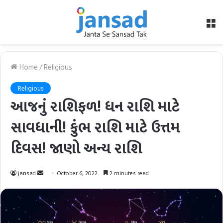
M
Home
/
Religious
Religious
આજનું રાશિફળ! ધન રાશિ માટે
સાવધાની! કુંભ રાશિ માટે ઉત્તમ
દિવસ! જાણો અન્ય રાશિ
Send
jansad
October 6, 2022
2 minutes read
an
email