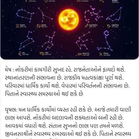
મેષ : નોકરીમાં કામગીરી સુખદ રહે. રાજનેતાઓને ફાયદો થશે.
સ્થાનાંતરણની સંભાવના છે. રાજકીય મહત્વકાંક્ષા પૂર્ણ થશે.
પરિવારમાં ધાર્મિક કાર્યો થશે. વેપારમાં પરિવર્તનની સંભાવના છે.
પિતાને સ્વાસ્થ્ય સમસ્યાઓ થઈ શકે છે
વૃષભ: મન ધાર્મિક કાર્યોમાં વ્યસ્ત રહી શકે છે. આજે તમારી વાણી
લાભ આપશે. નોકરીમાં બદલાવની શક્યતાઓ બની રહી છે.
આવકમાં વધારો થશે. સંતાન સુખનો લાભ પણ તમને મળશે.
જીવનસાથીને સ્વાસ્થ્ય સમસ્યાઓ થઈ શકે છે. પિતાને સ્વાસ્થ્ય