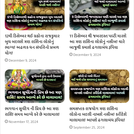
12મી ડિસેમ્બર થઈ ગ્રહોના રાજકુમાર
11 ડિસેમ્બર થી જબરદસ્ત પલ્ટી મારશે
બુધ બદલશે ત્રણ રાશિના લોકોનું
આ ત્રણ રાશિના લોકોનું નસીબ! ચારે
ભાગ્ય! અઢળક ધન સંપત્તિનો પ્રબળ
બાજુથી કમાશે ઢગલાબંધ રૂપિયા
યોગ!
December 9, 2024
December 9, 2024
ભગવાન સૂર્યદેવ ની પ્રિય છે આ ત્રણ
સમસપ્તક રાજયોગ ત્રણ રાશિના
રાશિ! સમય આવ્યે કરે છે માલામાલ!
લોકોના બદલી નાખશે નસીબ! કરીદેશે
માલામાલ! આપશે ઢગલાબંધ રૂપિયા!
November 17, 2024
September 25, 2024