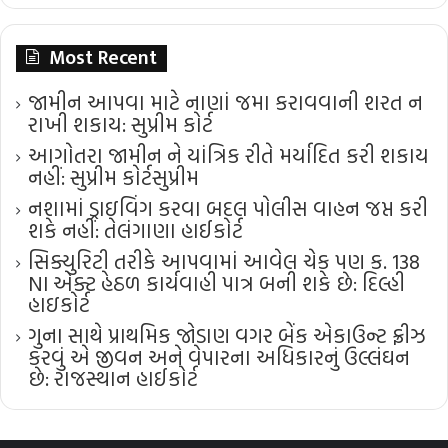
Most Recent
જામીન આપવા માટે નાણાં જમા કરાવવાની શરત ન
રાખી શકાય: સુપ્રીમ કોર્ટ
આગોતરા જામીન ને યાંત્રિક રીતે મર્યાદિત કરી શકાય
નહીં: સુપ્રીમ કોર્ટ​સુપ્રીમ
નશામાં ડ્રાઇવિંગ કરવા બદલ પોલીસ વાહન જપ્ત કરી
શકે નહીં: તેલંગાણા હાઈકોર્ટ
સિક્યુરિટી તરીકે આપવામાં આવેલ ચેક પણ ક. 138
NI એક્ટ હેઠળ કાર્યવાહી પાત્ર બની શકે છે: દિલ્હી
હાઇકોર્ટ
ગુના સાથે પ્રાથમિક જોડાણ વગર બેંક એકાઉન્ટ ફ્રીઝ
કરવું એ જીવન અને વેપારના અધિકારનું ઉલ્લંઘન
છે: રાજસ્થાન હાઈકોર્ટ