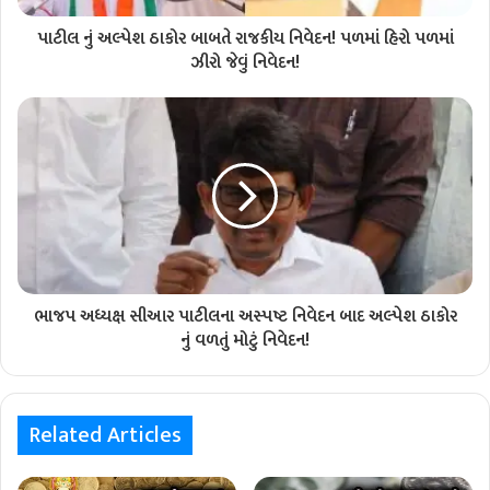
પાટીલ નું અલ્પેશ ઠાકોર બાબતે રાજકીય નિવેદન! પળમાં હિરો પળમાં
ઝીરો જેવું નિવેદન!
ભાજપ અધ્યક્ષ સીઆર પાટીલના અસ્પષ્ટ નિવેદન બાદ અલ્પેશ ઠાકોર
નું વળતું મોટું નિવેદન!
Related Articles