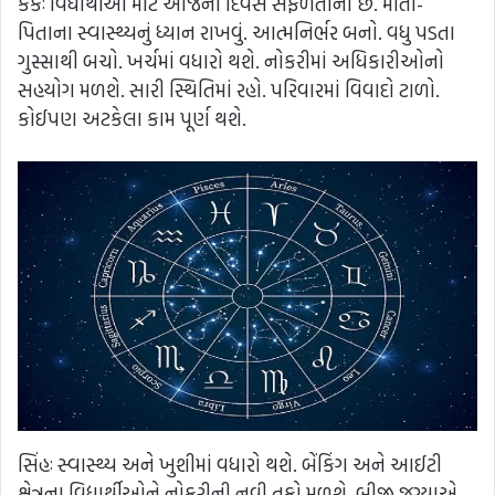
કર્કઃ વિદ્યાર્થીઓ માટે આજનો દિવસ સફળતાનો છે. માતા-
પિતાના સ્વાસ્થ્યનું ધ્યાન રાખવું. આત્મનિર્ભર બનો. વધુ પડતા
ગુસ્સાથી બચો. ખર્ચમાં વધારો થશે. નોકરીમાં અધિકારીઓનો
સહયોગ મળશે. સારી સ્થિતિમાં રહો. પરિવારમાં વિવાદો ટાળો.
કોઈપણ અટકેલા કામ પૂર્ણ થશે.
સિંહઃ સ્વાસ્થ્ય અને ખુશીમાં વધારો થશે. બેંકિંગ અને આઈટી
ક્ષેત્રના વિદ્યાર્થીઓને નોકરીની નવી તકો મળશે. બીજી જગ્યાએ