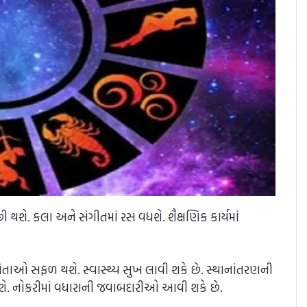
થશે. કલા અને સંગીતમાં રસ વધશે. શૈક્ષણિક કાર્યમાં
જનેતાઓ સફળ થશે. સ્વાસ્થ્ય સુખ લાવી શકે છે. સ્થાનાંતરણની
થશે. નોકરીમાં વધારાની જવાબદારીઓ આવી શકે છે.