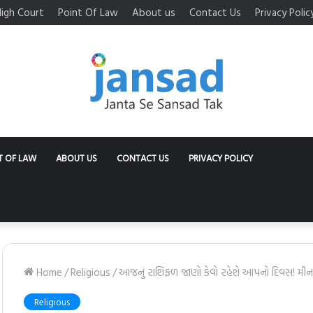
igh Court
Point Of Law
About us
Contact Us
Privacy Polic
T OF LAW
ABOUT US
CONTACT US
PRIVACY POLICY
Home
/
Religious
/
આજનું રાશિફળ જાણો કેવો રહેશે આપનો દિવસ! મીન 
Religious