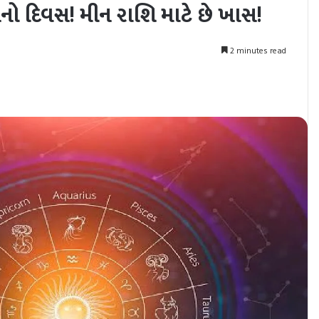
ો દિવસ! મીન રાશિ માટે છે ખાસ!
2 minutes read
nt