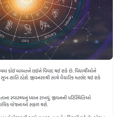
યમાં કોઈ બાબતને લઈને વિવાદ થઈ શકે છે. વિદ્યાર્થીઓને
સુખ-શાંતિ રહેશે. જીવનસાથી સાથે વૈચારિક મતભેદ થઈ શકે
ાના સ્વાસ્થ્યનું ધ્યાન રાખવું. જીવનની પરિસ્થિતિઓ
્યવસાયિક યોજનાઓ સફળ થશે.