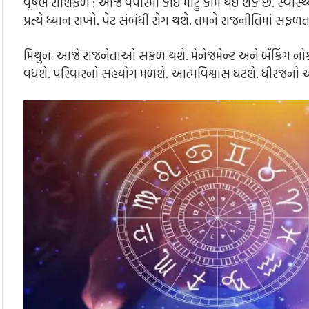
વૃષભ રાશિફળ : આજે વેપારમાં કોઈ મોટું કામ થઈ શકે છે. સ્વાસ્થ
પ્રત્યે ધ્યાન રાખો. પેટ સંબંધી રોગ થશે. તમને રાજનીતિમાં સફળ
મિથુનઃ આજે રાજનેતાઓ સફળ થશે. મેનેજમેન્ટ અને બેંકિંગ નોકર
વધશે. પરિવારનો સહયોગ મળશે. આત્મવિશ્વાસ ઘટશે. ધીરજનો અ