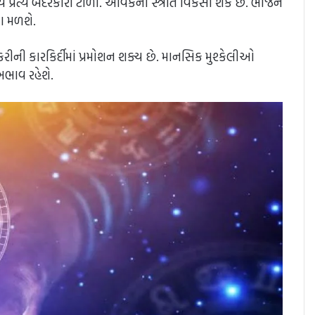
્ય પ્રત્યે બેદરકારી ટાળો. આવકના સ્ત્રોત વિકસી શકે છે. ભોજન
તા મળશે.
ીની કારકિર્દીમાં પ્રમોશન શક્ય છે. માનસિક મુશ્કેલીઓ
ભાવ રહેશે.