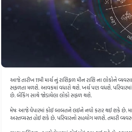
આજે તારીખ 11મી માર્ચ નું રાશિફળ મીન રાશિ ના લોકોને વ્યવસા
સફળતા મળશે. આવકમાં વધારો થશે. ખર્ચ પણ વધશે. પરિવારમાં 
છે. બેંકિંગ સાથે જોડાયેલા લોકો સફળ થશે.
મેષઃ આજે વેપારમાં કોઈ બાબતને લઈને નવો કરાર થઈ શકે છે. માત
અસ્તવ્યસ્ત હોઈ શકે છે. પરિવારનો સહયોગ મળશે. તમારી વ