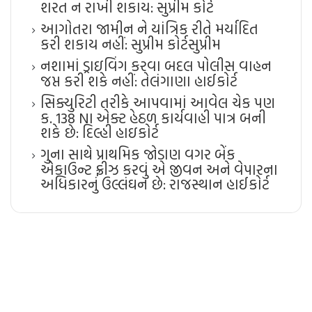
શરત ન રાખી શકાય: સુપ્રીમ કોર્ટ
આગોતરા જામીન ને યાંત્રિક રીતે મર્યાદિત
કરી શકાય નહીં: સુપ્રીમ કોર્ટ​સુપ્રીમ
નશામાં ડ્રાઇવિંગ કરવા બદલ પોલીસ વાહન
જપ્ત કરી શકે નહીં: તેલંગાણા હાઈકોર્ટ
સિક્યુરિટી તરીકે આપવામાં આવેલ ચેક પણ
ક. 138 NI એક્ટ હેઠળ કાર્યવાહી પાત્ર બની
શકે છે: દિલ્હી હાઇકોર્ટ
ગુના સાથે પ્રાથમિક જોડાણ વગર બેંક
એકાઉન્ટ ફ્રીઝ કરવું એ જીવન અને વેપારના
અધિકારનું ઉલ્લંઘન છે: રાજસ્થાન હાઈકોર્ટ