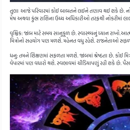
તુલાઃ આજે પરિવારમાં કોઈ બાબતને લઈને તણાવ થઈ શકે છે. ન
મેષ અથવા કુંભ રાશિના ઉચ્ચ અધિકારીઓ તરફથી નોકરીમાં લા
વૃશ્ચિક: જાંબ માટે સમય સાનુકૂળ છે. સ્વાસ્થ્યનું ધ્યાન રાખો.આત
મિત્રોનો સહયોગ પણ મળશે. મહેનત વધુ રહેશે. રાજનેતાઓ સફળ 
ધનુ: તમને શિક્ષણમાં સફળતા મળશે. જાંબમાં શ્રેષ્ઠતા છે. કોઈ 
વેપારમાં પણ વધારો થશે. સ્વભાવમાં ચીડિયાપણું રહી શકે છે. પ