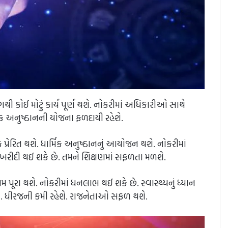
ી કોઈ મોટું કાર્ય પૂર્ણ થશે. નોકરીમાં અધિકારીઓ સાથે
મિક અનુષ્ઠાનની યોજના ફળદાયી રહેશે.
 પ્રેરિત થશે. ધાર્મિક અનુષ્ઠાનનું આયોજન થશે. નોકરીમાં
ીદી થઈ શકે છે. તમને શિક્ષણમાં સફળતા મળશે.
પૂરા થશે. નોકરીમાં ધનલાભ થઈ શકે છે. સ્વાસ્થ્યનું ધ્યાન
શે. ધીરજની કમી રહેશે. રાજનેતાઓ સફળ થશે.