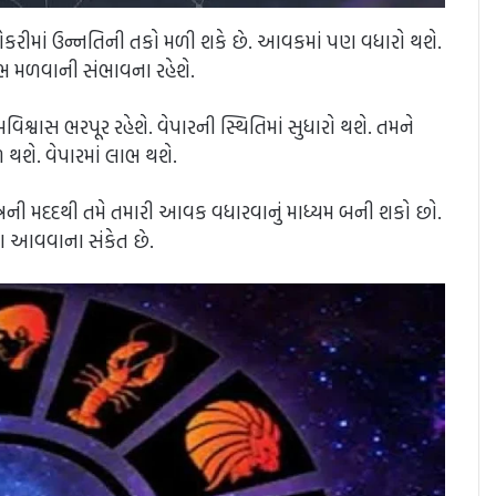
ોકરીમાં ઉન્નતિની તકો મળી શકે છે. આવકમાં પણ વધારો થશે.
ભ મળવાની સંભાવના રહેશે.
્મવિશ્વાસ ભરપૂર રહેશે. વેપારની સ્થિતિમાં સુધારો થશે. તમને
થશે. વેપારમાં લાભ થશે.
મિત્રની મદદથી તમે તમારી આવક વધારવાનું માધ્યમ બની શકો છો.
ૈસા આવવાના સંકેત છે.