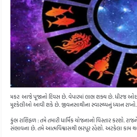
મકરઃ આજે પૂજાનો દિવસ છે. વેપારમાં લાભ શક્ય છે. ધીરજ ઓછી 
મુશ્કેલીઓ આવી શકે છે. જીવનસાથીના સ્વાસ્થ્યનું ધ્યાન રાખો.
કુંભ રાશિફળ : તમે તમારી ધાર્મિક યોજનાનો વિસ્તાર કરશો. રા
સંભાવના છે. તમે આત્મવિશ્વાસથી ભરપૂર રહેશો. અટકેલા કામ 