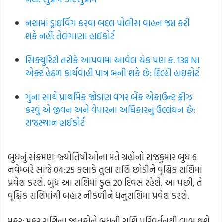
નશામાં ડ્રાઇવિંગ કરવા બદલ પોલીસ વાહન જપ્ત કરી
શકે નહીં: તેલંગાણા હાઈકોર્ટ
સિક્યુરિટી તરીકે આપવામાં આવેલ ચેક પણ ક. 138 NI
એક્ટ હેઠળ કાર્યવાહી પાત્ર બની શકે છે: દિલ્હી હાઇકોર્ટ
ગુના સાથે પ્રાથમિક જોડાણ વગર બેંક એકાઉન્ટ ફ્રીઝ
કરવું એ જીવન અને વેપારના અધિકારનું ઉલ્લંઘન છે:
રાજસ્થાન હાઈકોર્ટ
બુધનું સંક્રમણઃ જ્યોતિષીઓના મતે ગ્રહોનો રાજકુમાર બુધ 6
નવેમ્બરે સાંજે 04:25 કલાકે તુલા રાશિ છોડીને વૃશ્ચિક રાશિમાં
પ્રવેશ કરશે. બુધ આ રાશિમાં કુલ 20 દિવસ રહેશે. આ પછી, તે
વૃશ્ચિક રાશિમાંથી બહાર નીકળીને ધનુરાશિમાં પ્રવેશ કરશે.
મકર: મકર રાશિના જાતકોને બુધની રાશિ પરિવર્તનથી લાભ થશે.