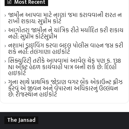
Most Recent
જામીન આપવા માટે નાણાં જમા કરાવવાની શરત ન
રાખી શકાય: સુપ્રીમ કોર્ટ
આગોતરા જામીન ને યાંત્રિક રીતે મર્યાદિત કરી શકાય
નહીં: સુપ્રીમ કોર્ટ​સુપ્રીમ
નશામાં ડ્રાઇવિંગ કરવા બદલ પોલીસ વાહન જપ્ત કરી
શકે નહીં: તેલંગાણા હાઈકોર્ટ
સિક્યુરિટી તરીકે આપવામાં આવેલ ચેક પણ ક. 138
NI એક્ટ હેઠળ કાર્યવાહી પાત્ર બની શકે છે: દિલ્હી
હાઇકોર્ટ
ગુના સાથે પ્રાથમિક જોડાણ વગર બેંક એકાઉન્ટ ફ્રીઝ
કરવું એ જીવન અને વેપારના અધિકારનું ઉલ્લંઘન
છે: રાજસ્થાન હાઈકોર્ટ
The Jansad