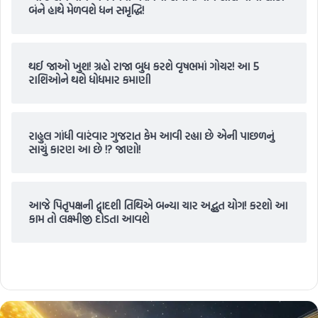
બંને હાથે મેળવશે ધન સમૃદ્ધિ!
થઈ જાઓ ખુશ! ગ્રહો રાજા બુધ કરશે વૃષભમાં ગોચર! આ 5
રાશિઓને થશે ધોધમાર કમાણી
રાહુલ ગાંધી વારંવાર ગુજરાત કેમ આવી રહ્યા છે એની પાછળનું
સાચું કારણ આ છે !? જાણો!
આજે પિતૃપક્ષની દ્વાદશી તિથિએ બન્યા ચાર અદ્ભુત યોગ! કરશો આ
કામ તો લક્ષ્મીજી દોડતા આવશે