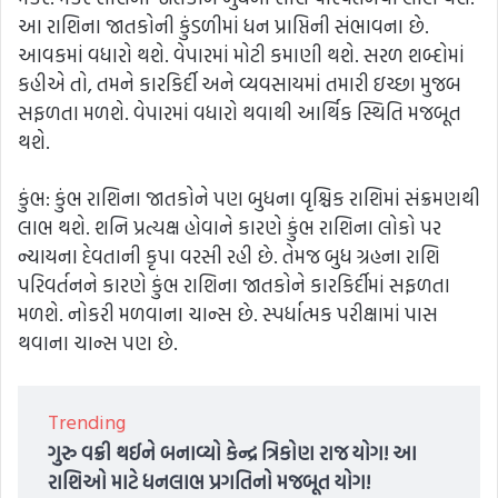
આ રાશિના જાતકોની કુંડળીમાં ધન પ્રાપ્તિની સંભાવના છે.
આવકમાં વધારો થશે. વેપારમાં મોટી કમાણી થશે. સરળ શબ્દોમાં
કહીએ તો, તમને કારકિર્દી અને વ્યવસાયમાં તમારી ઇચ્છા મુજબ
સફળતા મળશે. વેપારમાં વધારો થવાથી આર્થિક સ્થિતિ મજબૂત
થશે.
કુંભ: કુંભ રાશિના જાતકોને પણ બુધના વૃશ્ચિક રાશિમાં સંક્રમણથી
લાભ થશે. શનિ પ્રત્યક્ષ હોવાને કારણે કુંભ રાશિના લોકો પર
ન્યાયના દેવતાની કૃપા વરસી રહી છે. તેમજ બુધ ગ્રહના રાશિ
પરિવર્તનને કારણે કુંભ રાશિના જાતકોને કારકિર્દીમાં સફળતા
મળશે. નોકરી મળવાના ચાન્સ છે. સ્પર્ધાત્મક પરીક્ષામાં પાસ
થવાના ચાન્સ પણ છે.
Trending
ગુરુ વક્રી થઈને બનાવ્યો કેન્દ્ર ત્રિકોણ રાજ યોગ! આ
રાશિઓ માટે ધનલાભ પ્રગતિનો મજબૂત યોગ!