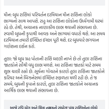
મીન: બુધ રાશિમાં પરિવર્તન દરમિયાન મીન રાશિના લોકો
ભાગ્યનો સાથ આપશે. રાહુ આ રાશિના લોકોના ઉર્ધ્વગામી ઘરમાં
રહે છે. તેથી, અચાનક નાણાકીય લાભ થવાની સંભાવના છે.
સ્વામી બુધની કૃપાથી આવક અને ભાગ્યમાં વધારો થશે. આ સમય
દરમિયાન તમારી ઈચ્છિત ઈચ્છા પૂરી થશે. દર બુધવારે ભગવાન
ગણેશના દર્શન કરો.
તુલા: જો બુધ ગ્રહ પોતાની રાશિ બદલી નાખે છે તો તુલા રાશિના
જાતકોને સૌથી વધુ લાભ મળશે. આ રાશિના જાતકો માટે સમય
શુભ ચાલી રહ્યો છે. સૂર્યના ગોચરને કારણે તુલા રાશિના જાતકોને
કરિયર અને બિઝનેસમાં ઈચ્છિત સફળતા મળી રહી છે. તે જ
સમયે, બુધની કૃપાને કારણે, તુલા રાશિના જાતકોને અચાનક
આર્થિક લાભ થવાની સંભાવના છે.
આજે રવિ યોગ અને ચિત્રા નક્ષત્રનો સંયોગ! પાંચ રાશિઓના લોકો