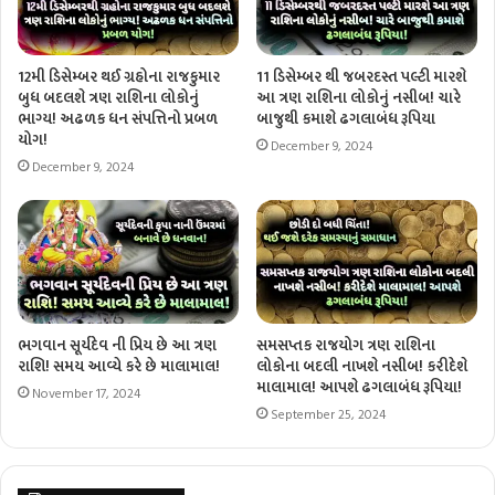
12મી ડિસેમ્બર થઈ ગ્રહોના રાજકુમાર
11 ડિસેમ્બર થી જબરદસ્ત પલ્ટી મારશે
બુધ બદલશે ત્રણ રાશિના લોકોનું
આ ત્રણ રાશિના લોકોનું નસીબ! ચારે
ભાગ્ય! અઢળક ધન સંપત્તિનો પ્રબળ
બાજુથી કમાશે ઢગલાબંધ રૂપિયા
યોગ!
December 9, 2024
December 9, 2024
ભગવાન સૂર્યદેવ ની પ્રિય છે આ ત્રણ
સમસપ્તક રાજયોગ ત્રણ રાશિના
રાશિ! સમય આવ્યે કરે છે માલામાલ!
લોકોના બદલી નાખશે નસીબ! કરીદેશે
માલામાલ! આપશે ઢગલાબંધ રૂપિયા!
November 17, 2024
September 25, 2024