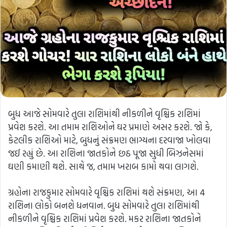
બુધ આજે સોમવારે તુલા રાશિમાંથી નીકળીને વૃશ્ચિક રાશિમાં
પ્રવેશ કરશે. આ તમામ રાશિઓને ઘર પ્રમાણે અસર કરશે. જો કે,
કેટલીક રાશિઓ માટે, બુધનું સંક્રમણ ભાગ્યના દરવાજા ખોલવા
જઈ રહ્યું છે. આ રાશિના જાતકોને છઠ પૂજા સુધી બિઝનેસમાં
ઘણી કમાણી થશે. સાથે જ, તમામ ખરાબ કામો થવા લાગશે.
ગ્રહોના રાજકુમાર સોમવારે વૃશ્ચિક રાશિમાં થશે સંક્રમણ, આ 4
રાશિના લોકો બનશે ધનવાન. બુધ સોમવારે તુલા રાશિમાંથી
નીકળીને વૃશ્ચિક રાશિમાં પ્રવેશ કરશે. મકર રાશિના જાતકોને