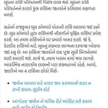
બુધના રાશિ પરિવર્તનથી વિશેષ લાભ થશે. બુધના રાશિ
પરિવર્તનને કારણે કુંભ રાશિના જાતકોને કરિયરમાં સફળતા
મળશે.
ગ્રહોનો રાજકુમાર બુધ સોમવારે પોતાની રાશિ બદલવા જઈ રહ્યો
છે. બુધ સોમવારે તુલા રાશિમાંથી નીકળીને વૃશ્ચિક રાશિમાં પ્રવેશ
કરશે. આ તમામ રાશિઓને ઘર પ્રમાણે અસર કરશે. જો કે,
કેટલીક રાશિઓ માટે, બુધનું સંક્રમણ ભાગ્યના દરવાજા ખોલવા
જઈ રહ્યું છે. આ રાશિના જાતકોને છઠ પૂજા સુધી બિઝનેસમાં
ઘણી કમાણી થશે. સાથે જ, તમામ ખરાબ કામો થવા લાગશે.
આકસ્મિક નાણાકીય લાભની પણ શક્યતાઓ રહેશે. આવો,
જાણીએ આ 4 રાશિના લોકો વિશે-
જામીન આપવા માટે નાણાં જમા કરાવવાની શરત ન
રાખી શકાય: સુપ્રીમ કોર્ટ
આગોતરા જામીન ને યાંત્રિક રીતે મર્યાદિત કરી શકાય
નહીં: સુપ્રીમ કોર્ટ​સુપ્રીમ