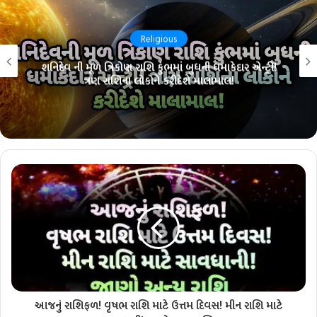
Religious
શનિદેવ ની મૂળ ત્રિકોણ રાશિ કુંભમાં બુધની ધમાકેદાર એન્ટ્રી!
ત્રણ રાશિના લોકોને કરીદેશે માલામાલ!
આજનું રાશિફળ! વૃષભ રાશિ માટે ઉત્તમ દિવસ! મીન રાશિ માટે