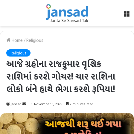
M
Home
/
Religious
Religious
આજે ગ્રહોના રાજકુમાર વૃશ્ચિક
રાશિમાં કરશે ગોચર! ચાર રાશિના
લોકો બંને હાથે ભેગા કરશે રૂપિયા!
Send
jansad
November 6, 2023
2 minutes read
an
email