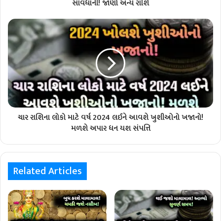
સાવધાની! જાણો અન્ય રાશિ
ચાર રાશિના લોકો માટે વર્ષ 2024 લઈને આવશે ખુશીઓનો ખજાનો!
મળશે અપાર ધન યશ સંપત્તિ
Related Articles