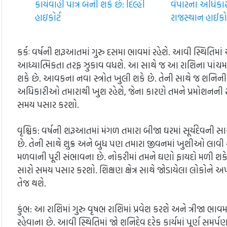
કાર્યવાહી પાત્ર બની શકે છે: દિલ્હી
વેપારના અધિકારન
હાઇકોર્ટ
રાજસ્થાન હાઈકોર
કર્કઃ વર્ષની શરૂઆતમાં ગુરુ દસમા ભાવમાં રહેશે. આવી સ્થિત
આધ્યાત્મિકતા તરફ ઝુકાવ વધશે. આ સાથે જ આ રાશિના પાંચમા 
શકે છે. આવકના નવા સ્ત્રોત ખુલી શકે છે. તેની સાથે જ શનિની ક
અધિકારીઓ તમારાથી ખુશ રહેશે, જેના કારણે તમને પ્રમોશનની 
સમય પસાર કરશો.
વૃશ્ચિક: વર્ષની શરૂઆતમાં મંગળ તમારા બીજા ઘરમાં સૂર્યદેવની 
છે. તેની સાથે શુક્ર અને બુધ પણ તમારા જીવનમાં ખુશીઓ લાવી શ
મળવાની પૂરી સંભાવના છે. નોકરીમાં તમને ઘણો ફાયદો મળી શક
સારો સમય પસાર કરશો. શિક્ષણ ક્ષેત્ર સાથે જોડાયેલા લોકોને અ
તેજ થશે.
કુંભ: આ રાશિમાં ગુરુ વૃષભ રાશિમાં પ્રવેશ કરશે અને ત્રીજા ભા
રહેવાના છે. આવી સ્થિતિમાં જો શનિદેવ દરેક કાર્યમાં પૂર્ણ સમ