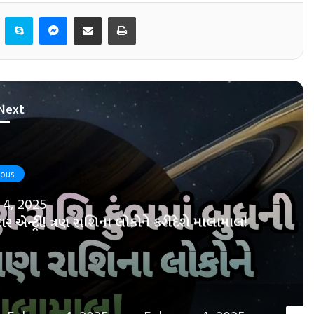
er
LinkedIn
Skype
Messenger
Share via Email
Print
Next
s
, 2025
 એન્ટ્રી! ત્રણ રાશિના લોકોને કરીદેશે માલામાલ!