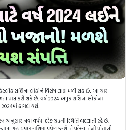
વી કેટલીક રાશિના લોકોને વિશેષ લાભ મળી શકે છે. આ ચાર
ળતા પ્રાપ્ત કરી શકે છે. વર્ષ 2024 અમુક રાશિના લોકોના
 2024માં ફાયદો થશે.
ત્ર અનુસાર નવા વર્ષમાં દરેક ગ્રહની સ્થિતિ બદલાતી રહે છે.
માં ગુરુ વૃષભ રાશિમાં પ્રવેશ કરશે. તે પહેલાં, તેની પોતાની