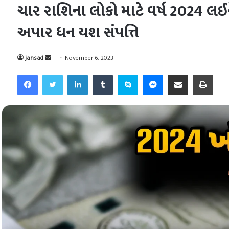
ચાર રાશિના લોકો માટે વર્ષ 2024 
અપાર ધન યશ સંપત્તિ
Send
jansad
November 6, 2023
an
Facebook
Twitter
LinkedIn
Tumblr
Skype
Messenger
Share via Email
Pri
email