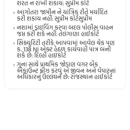
શરત ન રાખી શકાય: સુપ્રીમ કોર્ટ
આગોતરા જામીન ને યાંત્રિક રીતે મર્યાદિત
કરી શકાય નહીં: સુપ્રીમ કોર્ટ​સુપ્રીમ
નશામાં ડ્રાઇવિંગ કરવા બદલ પોલીસ વાહન
જપ્ત કરી શકે નહીં: તેલંગાણા હાઈકોર્ટ
સિક્યુરિટી તરીકે આપવામાં આવેલ ચેક પણ
ક. 138 NI એક્ટ હેઠળ કાર્યવાહી પાત્ર બની
શકે છે: દિલ્હી હાઇકોર્ટ
ગુના સાથે પ્રાથમિક જોડાણ વગર બેંક
એકાઉન્ટ ફ્રીઝ કરવું એ જીવન અને વેપારના
અધિકારનું ઉલ્લંઘન છે: રાજસ્થાન હાઈકોર્ટ