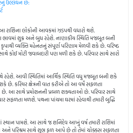
ું ઉલ્લંઘન છે:
્ટ
િમાં આ રાશિના લોકોની આવકમાં ઝડપથી વધારો થશે.
ભાવમાં શુક્ર અને બુધ રહેશે. નાણાકીય સ્થિતિ મજબૂત બની
ૃપાથી વ્યક્તિ મહેનતનું સંપૂર્ણ પરિણામ મેળવી શકે છે. વરિષ્ઠ
સાથે કોઈ મોટી જવાબદારી પણ મળી શકે છે. પરિવાર સાથે સારો
સાથે રહેશે. આવી સ્થિતિમાં આર્થિક સ્થિતિ વધુ મજબૂત બની શકે
કે છે. કરિયર ક્ષેત્રની વાત કરીએ તો આ વર્ષે સફળતા
ે છે. આ સાથે પ્રમોશનની પ્રબળ શક્યતાઓ છે. પરિવાર સાથે
પાર સફળતા મળશે. પથના પાંચમા ઘરમાં રહેવાથી તમારી બુદ્ધિ
વમાં સ્થાન પામશે. આ સાથે જ શનિદેવ આખું વર્ષ તમારી રાશિમાં
ર્પણ અને પરિશ્રમ સાથે શુભ ફળ આપે છે તો તેમાં ચોક્કસ સફળતા