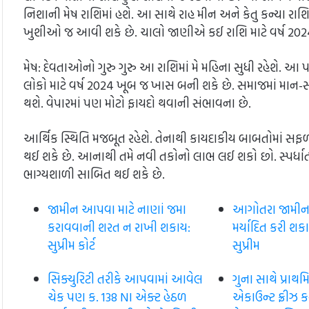
નિશાની મેષ રાશિમાં હશે. આ સાથે રાહ મીન અને કેતુ કન્યા રાશિ
ખુશીઓ જ આવી શકે છે. ચાલો જાણીએ કઈ રાશિ માટે વર્ષ 202
મેષ: દેવતાઓનો ગુરુ ગુરુ આ રાશિમાં મે મહિના સુધી રહેશે. આ 
લોકો માટે વર્ષ 2024 ખૂબ જ ખાસ બની શકે છે. સમાજમાં માન-સન
થશે. વેપારમાં પણ મોટો ફાયદો થવાની સંભાવના છે.
આર્થિક સ્થિતિ મજબૂત રહેશે. તેનાથી કાયદાકીય બાબતોમાં સ
થઈ શકે છે. આનાથી તમે નવી તકોનો લાભ લઈ શકો છો. સ્પર્ધાત્
ભાગ્યશાળી સાબિત થઈ શકે છે.
જામીન આપવા માટે નાણાં જમા
આગોતરા જામીન ને
કરાવવાની શરત ન રાખી શકાય:
મર્યાદિત કરી શકાય 
સુપ્રીમ કોર્ટ
સુપ્રીમ
સિક્યુરિટી તરીકે આપવામાં આવેલ
ગુના સાથે પ્રાથ
ચેક પણ ક. 138 NI એક્ટ હેઠળ
એકાઉન્ટ ફ્રીઝ 