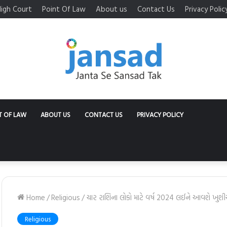
igh Court
Point Of Law
About us
Contact Us
Privacy Polic
T OF LAW
ABOUT US
CONTACT US
PRIVACY POLICY
Home
/
Religious
/
ચાર રાશિના લોકો માટે વર્ષ 2024 લઈને આવશે ખુ
Religious