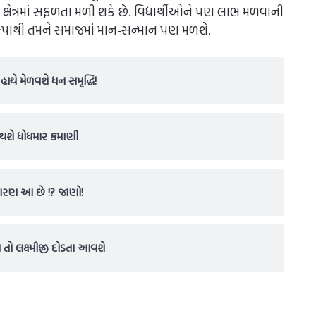
ેક ક્ષેત્રમાં સફળતા મળી શકે છે. વિદ્યાર્થીઓને પણ લાભ મળવાની
કૃપાથી તમને સમાજમાં માન-સન્માન પણ મળશે.
હાથે મેળવશે ધન સમૃદ્ધિ!
 થશે ધોધમાર કમાણી
 કારણ આ છે !? જાણો!
 તો લક્ષ્મીજી દોડતા આવશે