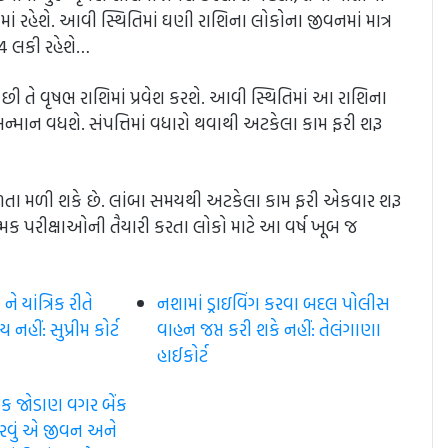
માં રહેશે. આવી સ્થિતિમાં ઘણી રાશિના લોકોના જીવનમાં માત્ર
4 લકી રહેશે…
પછી તે વૃષભ રાશિમાં પ્રવેશ કરશે. આવી સ્થિતિમાં આ રાશિના
્માન વધશે. સંપત્તિમાં વધારો થવાથી અટકેલા કામ ફરી શરૂ
ફળતા મળી શકે છે. લાંબા સમયથી અટકેલા કામ ફરી એકવાર શરૂ
મક પરીક્ષાઓની તૈયારી કરતા લોકો માટે આ વર્ષ ખૂબ જ
 યાંત્રિક રીતે
નશામાં ડ્રાઇવિંગ કરવા બદલ પોલીસ
નહીં: સુપ્રીમ કોર્ટ​
વાહન જપ્ત કરી શકે નહીં: તેલંગાણા
હાઈકોર્ટ
મિક જોડાણ વગર બેંક
કરવું એ જીવન અને