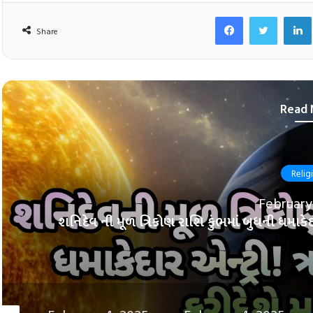
Facebook
Twitt
Share
Read 
Religiou
February 4
શનિદેવ ની મૂળ ત્રિકોણ રાશિ કુંભમાં બુધની ધમાકેદાર