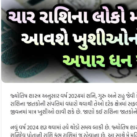
જ્યોતિષ શાસ્ત્ર અનુસાર વર્ષ 2024માં શનિ, ગુરુ અને રાહુ જે
રાશિના જાતકોની સંપત્તિમાં વધારો થવાથી તેઓ દરેક ક્ષેત્રમાં સફ
જીવનમાં માત્ર ખુશીઓ લાવી શકે છે. જાણો કઈ રાશિના જાતકોને
નવું વર્ષ 2024 શરૂ થવામાં હવે થોડો સમય બાકી છે. જ્યોતિષ શાસ્
શનિદેવ પોતાની રાશિ કુંભ રાશિમાં જ રહેવાના છે. આ સાથે મે મહિના