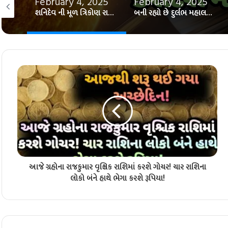
25
February 4, 2025
February 4, 2025
થઈ જાઓ તૈયાર સૂર્ય અને શનિ બનાવશે મહા શક્તિશાળી યોગ! ત્રણ રાશિના લોકોના થશે દરેક સપના પુરા!
શનિદેવ ની મૂળ ત્રિકોણ રાશિ કુંભમાં બુધની ધમાકેદાર એન્ટ્રી! ત્રણ રાશિના લોકોને કરીદેશે માલામાલ!
બની રહ્યો છે દુર્લભ મહાલક્ષ્મી રાજયોગ! ત્રણ રાશિના લોકો પર લક્ષ્મીજી ચાર હાથે કરશે ધનવર્ષા!
આજે ગ્રહોના રાજકુમાર વૃશ્ચિક રાશિમાં કરશે ગોચર! ચાર રાશિના
લોકો બંને હાથે ભેગા કરશે રૂપિયા!