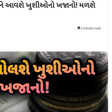
લઈને આવશે ખુશીઓનો ખજાનો! મળશે
2 minutes read
nt