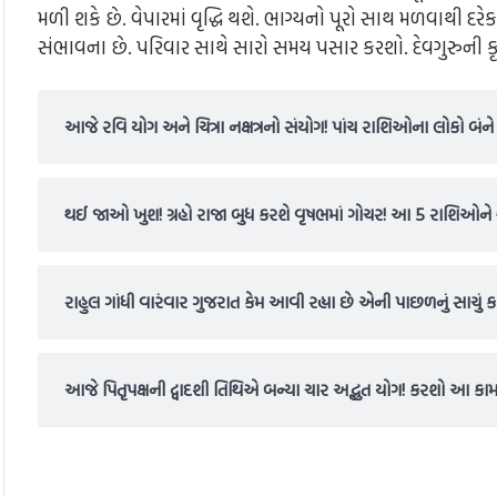
મળી શકે છે. વેપારમાં વૃદ્ધિ થશે. ભાગ્યનો પૂરો સાથ મળવાથી દર
સંભાવના છે. પરિવાર સાથે સારો સમય પસાર કરશો. દેવગુરુની 
આજે રવિ યોગ અને ચિત્રા નક્ષત્રનો સંયોગ! પાંચ રાશિઓના લોકો બંને 
થઈ જાઓ ખુશ! ગ્રહો રાજા બુધ કરશે વૃષભમાં ગોચર! આ 5 રાશિઓને
રાહુલ ગાંધી વારંવાર ગુજરાત કેમ આવી રહ્યા છે એની પાછળનું સાચું
આજે પિતૃપક્ષની દ્વાદશી તિથિએ બન્યા ચાર અદ્ભુત યોગ! કરશો આ કામ