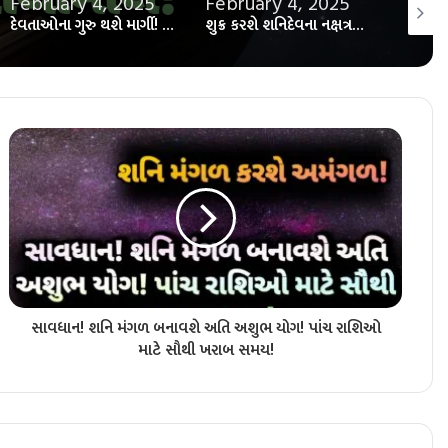
February 4, 2025
February 4, 2025
Janua
દેવતાઓના ગુરુ થશે માર્ગી! ત્રણ રાશિના લોકો માટે શાનદાર સમય! ચારે બાજુથી આવશે શુભ સમાચાર!
શુક્ર કરશે શનિદેવના નક્ષત્રમાં ધમાકેદાર એન્ટ્રી! ત્રણ રાશિના લોકો પર કરશે અઢળક ધનવર્ષા!
સાવધાન! શનિ મંગળ બનાવશે અતિ અશુભ યોગ! પાંચ રાશિઓ
માટે સૌથી ખરાબ સમય!