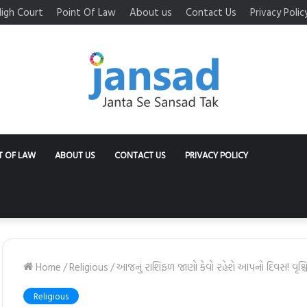
igh Court
Point Of Law
About us
Contact Us
Privacy Polic
T OF LAW
ABOUT US
CONTACT US
PRIVACY POLICY
Home
/
Religious
/
આજનું રાશિફળ જાણો કેવો રહેશે આપનો દિવસ! વૃશ્ચિ
Religious