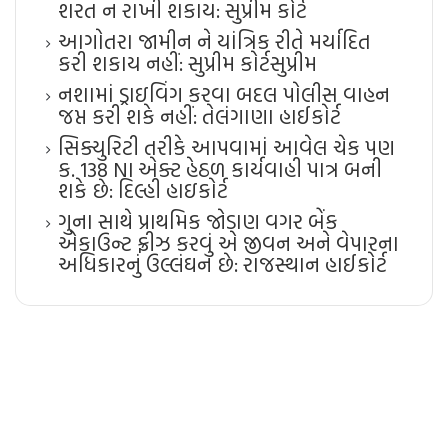
શરત ન રાખી શકાય: સુપ્રીમ કોર્ટ
આગોતરા જામીન ને યાંત્રિક રીતે મર્યાદિત
કરી શકાય નહીં: સુપ્રીમ કોર્ટ​સુપ્રીમ
નશામાં ડ્રાઇવિંગ કરવા બદલ પોલીસ વાહન
જપ્ત કરી શકે નહીં: તેલંગાણા હાઈકોર્ટ
સિક્યુરિટી તરીકે આપવામાં આવેલ ચેક પણ
ક. 138 NI એક્ટ હેઠળ કાર્યવાહી પાત્ર બની
શકે છે: દિલ્હી હાઇકોર્ટ
ગુના સાથે પ્રાથમિક જોડાણ વગર બેંક
એકાઉન્ટ ફ્રીઝ કરવું એ જીવન અને વેપારના
અધિકારનું ઉલ્લંઘન છે: રાજસ્થાન હાઈકોર્ટ