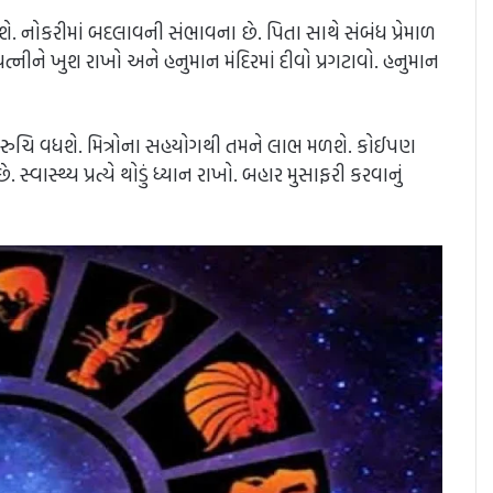
શે. નોકરીમાં બદલાવની સંભાવના છે. પિતા સાથે સંબંધ પ્રેમાળ
ત્નીને ખુશ રાખો અને હનુમાન મંદિરમાં દીવો પ્રગટાવો. હનુમાન
ારી રુચિ વધશે. મિત્રોના સહયોગથી તમને લાભ મળશે. કોઈપણ
વાસ્થ્ય પ્રત્યે થોડું ધ્યાન રાખો. બહાર મુસાફરી કરવાનું