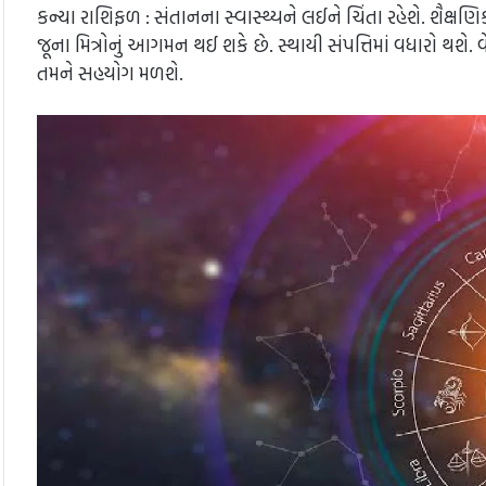
કન્યા રાશિફળ : સંતાનના સ્વાસ્થ્યને લઈને ચિંતા રહેશે. શૈક્ષ
જૂના મિત્રોનું આગમન થઈ શકે છે. સ્થાયી સંપત્તિમાં વધારો થશે
તમને સહયોગ મળશે.