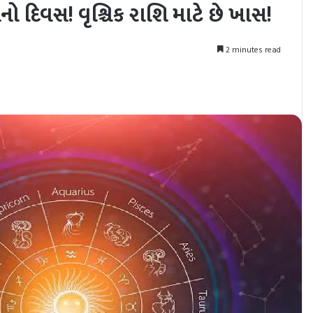
 દિવસ! વૃશ્ચિક રાશિ માટે છે ખાસ!
2 minutes read
nt