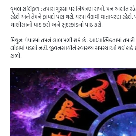
વૃષભ રાશિફળ : તમારા ગુસ્સા પર નિયંત્રણ રાખો. મન અશાંત રહે
રહેશે અને તેમને ફાયદો પણ થશે. ઘરમાં વૈભવી વાતાવરણ રહેશે. પ
ચાલીસાનો પાઠ કરો અને સુંદરકાંડનો પાઠ કરો.
મિથુનઃ વેપારમાં તમને લાભ મળી શકે છે. આધ્યાત્મિકતામાં તમ
લોભમાં પડશો નહીં. જીવનસાથીને સ્વાસ્થ્ય સમસ્યાઓ થઈ શકે છે. સ્
ટાળો.