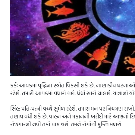
કર્કઃ આવકમાં વૃદ્ધિના સ્ત્રોત વિકસી શકે છે. નાણાકીય ઘટના
રહેશે. તમારી આવકમાં વધારો થશે. ધંધો સારો ચાલશે. યાત્રાનો
સિંહ: પતિ-પત્ની વચ્ચે સુમેળ રહેશે. તમારા મન પર નિયંત્રણ 
તણાવ વધી શકે છે. વાહન અને મકાનની ખરીદી માટે આજનો દિવસ 
રોજગારની નવી તકો પ્રાપ્ત થશે. તમને રોગોથી મુક્તિ મળશે.