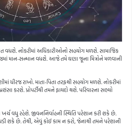
ત્રોત વધશે. નોકરીમાં અધિકારીઓનો સહયોગ મળશે. સામાજિક
માજમાં માન-સન્માન વધશે. આજે તમે ઘણા જૂના મિત્રોને મળવાની
વાણીમાં ધીરજ રાખો. માતા-પિતા તરફથી સહયોગ મળશે. નોકરીમાં
ા કરશે. પ્રોપર્ટીથી તમને ફાયદો થશે. પરિવારના સભ્યો
વધુ રહેશે. જીવનનિર્વાહની સ્થિતિ પરેશાન કરી શકે છે.
 પડી શકે છે. તેથી, એવું કોઈ કામ ન કરો, જેનાથી તમને પરેશાની