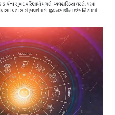
ણિક કાર્યના સુખદ પરિણામો મળશે. વ્યવહારિકતા ઘટશે. ઘરમાં
. વેપારમાં પણ સારો ફાયદો થશે. જીવનસાથીના દરેક નિર્ણયમાં