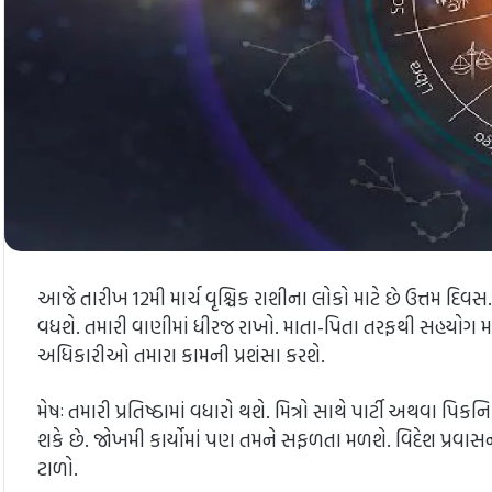
આજે તારીખ 12મી માર્ચ વૃશ્ચિક રાશીના લોકો માટે છે ઉત્તમ દિવ
વધશે. તમારી વાણીમાં ધીરજ રાખો. માતા-પિતા તરફથી સહયોગ 
અધિકારીઓ તમારા કામની પ્રશંસા કરશે.
મેષઃ તમારી પ્રતિષ્ઠામાં વધારો થશે. મિત્રો સાથે પાર્ટી અથવ
શકે છે. જોખમી કાર્યોમાં પણ તમને સફળતા મળશે. વિદેશ પ્રવાસન
ટાળો.