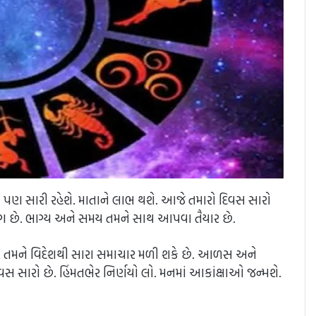
ઓ પણ સારી રહેશે. માતાને લાભ થશે. આજે તમારો દિવસ સારો
 યોગ છે. ભાગ્ય અને સમય તમને સાથ આપવા તૈયાર છે.
રાખો. તમને વિદેશથી સારા સમાચાર મળી શકે છે. આળસ અને
સારો છે. હિંમતભેર નિર્ણયો લો. મનમાં આકાંક્ષાઓ જન્મશે.