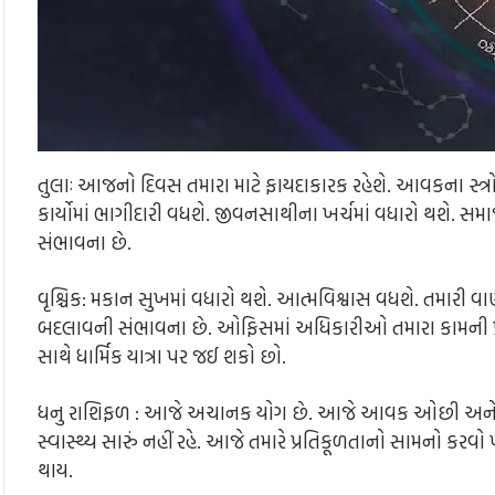
તુલાઃ આજનો દિવસ તમારા માટે ફાયદાકારક રહેશે. આવકના સ્
કાર્યોમાં ભાગીદારી વધશે. જીવનસાથીના ખર્ચમાં વધારો થશે. સ
સંભાવના છે.
વૃશ્ચિક: મકાન સુખમાં વધારો થશે. આત્મવિશ્વાસ વધશે. તમારી 
બદલાવની સંભાવના છે. ઓફિસમાં અધિકારીઓ તમારા કામની પ્રશંસ
સાથે ધાર્મિક યાત્રા પર જઈ શકો છો.
ધનુ રાશિફળ : આજે અચાનક યોગ છે. આજે આવક ઓછી અને ખર્ચ 
સ્વાસ્થ્ય સારું નહીં રહે. આજે તમારે પ્રતિકૂળતાનો સામનો કરવો
થાય.