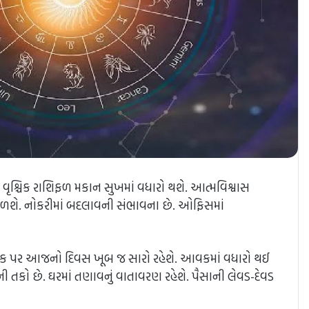
સ. વૃશ્ચિક રાશિફળ મકાન સુખમાં વધારો થશે. આત્મવિશ્વાસ
મળશે. નોકરીમાં બદલાવની સંભાવના છે. ઓફિસમાં
ા પિકનિક પર આજનો દિવસ ખૂબ જ સારો રહેશે. આવકમાં વધારો થઈ
ી તકો છે. ઘરમાં તણાવનું વાતાવરણ રહેશે. પૈસાની લેવડ-દેવડ