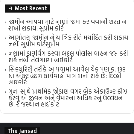
Most Recent
જામીન આપવા માટે નાણાં જમા કરાવવાની શરત ન
રાખી શકાય: સુપ્રીમ કોર્ટ
આગોતરા જામીન ને યાંત્રિક રીતે મર્યાદિત કરી શકાય
નહીં: સુપ્રીમ કોર્ટ​સુપ્રીમ
નશામાં ડ્રાઇવિંગ કરવા બદલ પોલીસ વાહન જપ્ત કરી
શકે નહીં: તેલંગાણા હાઈકોર્ટ
સિક્યુરિટી તરીકે આપવામાં આવેલ ચેક પણ ક. 138
NI એક્ટ હેઠળ કાર્યવાહી પાત્ર બની શકે છે: દિલ્હી
હાઇકોર્ટ
ગુના સાથે પ્રાથમિક જોડાણ વગર બેંક એકાઉન્ટ ફ્રીઝ
કરવું એ જીવન અને વેપારના અધિકારનું ઉલ્લંઘન
છે: રાજસ્થાન હાઈકોર્ટ
The Jansad