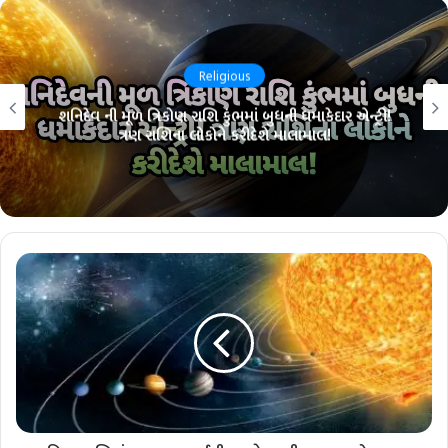
Religious
શનિદેવ ની મૂળ ત્રિકોણ રાશિ કુંભમાં બુધની ધમાકેદાર એન્ટ્રી!
ત્રણ રાશિના લોકોને કરીદેશે માલામાલ!