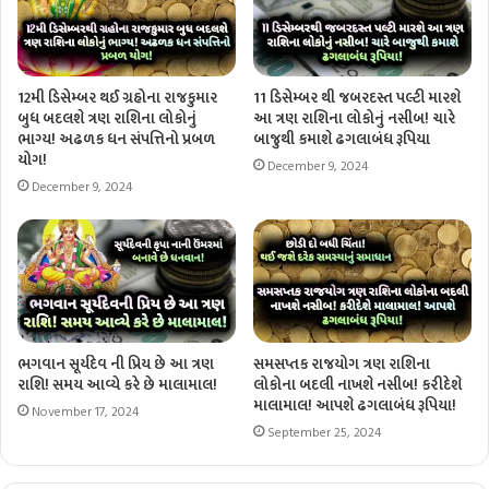
12મી ડિસેમ્બર થઈ ગ્રહોના રાજકુમાર
11 ડિસેમ્બર થી જબરદસ્ત પલ્ટી મારશે
બુધ બદલશે ત્રણ રાશિના લોકોનું
આ ત્રણ રાશિના લોકોનું નસીબ! ચારે
ભાગ્ય! અઢળક ધન સંપત્તિનો પ્રબળ
બાજુથી કમાશે ઢગલાબંધ રૂપિયા
યોગ!
December 9, 2024
December 9, 2024
ભગવાન સૂર્યદેવ ની પ્રિય છે આ ત્રણ
સમસપ્તક રાજયોગ ત્રણ રાશિના
રાશિ! સમય આવ્યે કરે છે માલામાલ!
લોકોના બદલી નાખશે નસીબ! કરીદેશે
માલામાલ! આપશે ઢગલાબંધ રૂપિયા!
November 17, 2024
September 25, 2024