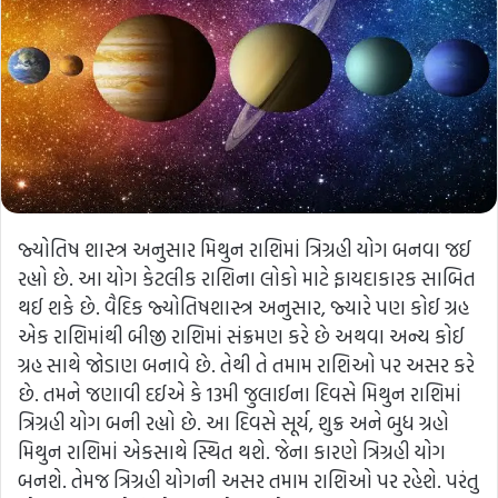
જ્યોતિષ શાસ્ત્ર અનુસાર મિથુન રાશિમાં ત્રિગ્રહી યોગ બનવા જઈ
રહ્યો છે. આ યોગ કેટલીક રાશિના લોકો માટે ફાયદાકારક સાબિત
થઈ શકે છે. વૈદિક જ્યોતિષશાસ્ત્ર અનુસાર, જ્યારે પણ કોઈ ગ્રહ
એક રાશિમાંથી બીજી રાશિમાં સંક્રમણ કરે છે અથવા અન્ય કોઈ
ગ્રહ સાથે જોડાણ બનાવે છે. તેથી તે તમામ રાશિઓ પર અસર કરે
છે. તમને જણાવી દઈએ કે 13મી જુલાઈના દિવસે મિથુન રાશિમાં
ત્રિગ્રહી યોગ બની રહ્યો છે. આ દિવસે સૂર્ય, શુક્ર અને બુધ ગ્રહો
મિથુન રાશિમાં એકસાથે સ્થિત થશે. જેના કારણે ત્રિગ્રહી યોગ
બનશે. તેમજ ત્રિગ્રહી યોગની અસર તમામ રાશિઓ પર રહેશે. પરંતુ