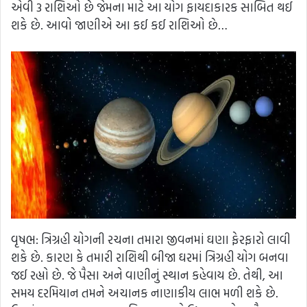
એવી 3 રાશિઓ છે જેમના માટે આ યોગ ફાયદાકારક સાબિત થઈ
શકે છે. આવો જાણીએ આ કઈ કઈ રાશિઓ છે…
વૃષભ: ત્રિગ્રહી યોગની રચના તમારા જીવનમાં ઘણા ફેરફારો લાવી
શકે છે. કારણ કે તમારી રાશિથી બીજા ઘરમાં ત્રિગ્રહી યોગ બનવા
જઈ રહ્યો છે. જે પૈસા અને વાણીનું સ્થાન કહેવાય છે. તેથી, આ
સમય દરમિયાન તમને અચાનક નાણાકીય લાભ મળી શકે છે.