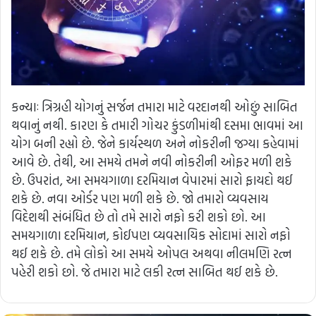
કન્યાઃ ત્રિગ્રહી યોગનું સર્જન તમારા માટે વરદાનથી ઓછું સાબિત
થવાનું નથી. કારણ કે તમારી ગોચર કુંડળીમાંથી દસમા ભાવમાં આ
યોગ બની રહ્યો છે. જેને કાર્યસ્થળ અને નોકરીની જગ્યા કહેવામાં
આવે છે. તેથી, આ સમયે તમને નવી નોકરીની ઓફર મળી શકે
છે. ઉપરાંત, આ સમયગાળા દરમિયાન વેપારમાં સારો ફાયદો થઈ
શકે છે. નવા ઓર્ડર પણ મળી શકે છે. જો તમારો વ્યવસાય
વિદેશથી સંબંધિત છે તો તમે સારો નફો કરી શકો છો. આ
સમયગાળા દરમિયાન, કોઈપણ વ્યવસાયિક સોદામાં સારો નફો
થઈ શકે છે. તમે લોકો આ સમયે ઓપલ અથવા નીલમણિ રત્ન
પહેરી શકો છો. જે તમારા માટે લકી રત્ન સાબિત થઈ શકે છે.