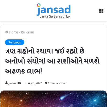
M
Home
/
Religious
Religious
ત્રણ ગ્રહોનો રચાવા જઈ રહ્યો છે
અનોખો સંયોગ! આ રાશીઓને મળશે
અઢળક લાભ!
Send
jansad
July 8, 2022
2 minutes read
an
email