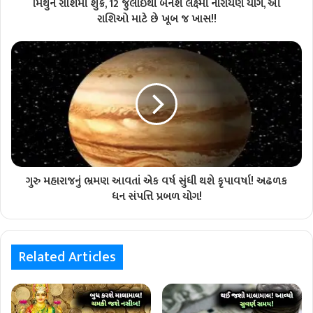
મિથુન રાશિમાં શુક્ર, 12 જુલાઈથી બનશે લક્ષ્મી નારાયણ યોગ, આ
રાશિઓ માટે છે ખૂબ જ ખાસ!!
ગુરુ મહારાજનું ભ્રમણ આવતાં એક વર્ષ સુંધી થશે કૃપાવર્ષા! અઢળક
ધન સંપત્તિ પ્રબળ યોગ!
Related Articles