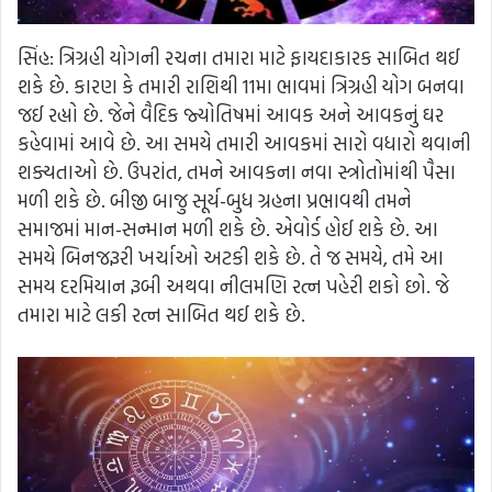
સિંહ: ત્રિગ્રહી યોગની રચના તમારા માટે ફાયદાકારક સાબિત થઈ
શકે છે. કારણ કે તમારી રાશિથી 11મા ભાવમાં ત્રિગ્રહી યોગ બનવા
જઈ રહ્યો છે. જેને વૈદિક જ્યોતિષમાં આવક અને આવકનું ઘર
કહેવામાં આવે છે. આ સમયે તમારી આવકમાં સારો વધારો થવાની
શક્યતાઓ છે. ઉપરાંત, તમને આવકના નવા સ્ત્રોતોમાંથી પૈસા
મળી શકે છે. બીજી બાજુ સૂર્ય-બુધ ગ્રહના પ્રભાવથી તમને
સમાજમાં માન-સન્માન મળી શકે છે. એવોર્ડ હોઈ શકે છે. આ
સમયે બિનજરૂરી ખર્ચાઓ અટકી શકે છે. તે જ સમયે, તમે આ
સમય દરમિયાન રૂબી અથવા નીલમણિ રત્ન પહેરી શકો છો. જે
તમારા માટે લકી રત્ન સાબિત થઈ શકે છે.