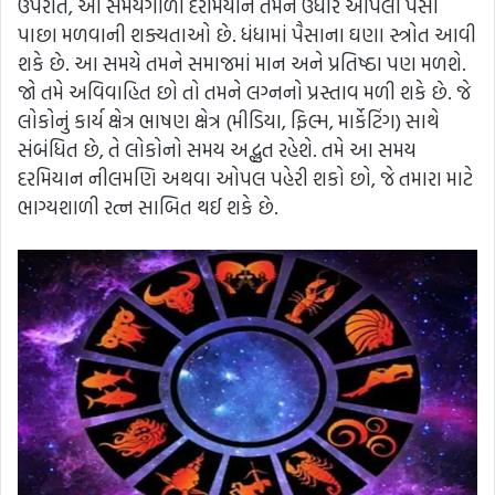
ઉપરાંત, આ સમયગાળા દરમિયાન તમને ઉધાર આપેલા પૈસા
પાછા મળવાની શક્યતાઓ છે. ધંધામાં પૈસાના ઘણા સ્ત્રોત આવી
શકે છે. આ સમયે તમને સમાજમાં માન અને પ્રતિષ્ઠા પણ મળશે.
જો તમે અવિવાહિત છો તો તમને લગ્નનો પ્રસ્તાવ મળી શકે છે. જે
લોકોનું કાર્ય ક્ષેત્ર ભાષણ ક્ષેત્ર (મીડિયા, ફિલ્મ, માર્કેટિંગ) સાથે
સંબંધિત છે, તે લોકોનો સમય અદ્ભુત રહેશે. તમે આ સમય
દરમિયાન નીલમણિ અથવા ઓપલ પહેરી શકો છો, જે તમારા માટે
ભાગ્યશાળી રત્ન સાબિત થઈ શકે છે.