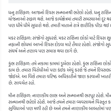
ધનુ રાશિફળ: આજનો દિવસ સન્માનથી ભરેલો રહેશે. ધનુ રાશિન
યોજનાઓ સફળ થશે. આજે કાર્યક્ષેત્રમાં તમારી સમસ્યાઓ દૂર થશે 
પણ ધીમે ધીમે સુધારો થશે. તમારી માતાને રાત્રે શારીરિક પીડા થઈ 
મકર રાશિફળ: સંજોગો સુધરશે. મકર રાશિના લોકો માટે દિવસ શુભ
નફાની શોધમાં આખો દિવસ દોડવા માટે તૈયાર રહેશો. સંજોગો 
સંઘર્ષ અને તણાવ પણ સમાપ્ત થવા લાગે છે.
કુંભ રાશિફળ: તમે નકામા કામમાં ડૂબેલા રહેશો. કુંભ રાશિના લ
કામ છે. તમારા વિરોધીઓ પણ કંઈક એવું કરશે જે તમને દિવસભર નક
જોઈએ. આ વિશે તમારા વરિષ્ઠ અધિકારીને જાણ કરવાની ખાતરી
છે. સાવચેત રહો.
મીન રાશિફળ: નાણાકીય લાભ અને સન્માનથી ભરપૂર રહેશે. મ
સન્માનથી ભરેલો રહેશે. આજે તમને તમારા વ્યવસાયને વિસ્તૃત 
સુવિધાઓ પણ મળી રહી છે અને તમને નાણાકીય બાબતોમાં પણ ફા