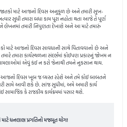
િના જાતકો માટે આજનો દિવસ અનુકૂળ છે અને તમારી સુખ-
ત્યાર સુધી તમારા બધા કામ પૂરા નહોતા થતા આજે તે પૂર્ણ
 અને લેખનમાં તમારી નિપુણતા દેખાશે અને આ માટે તમારું
 જાતકો માટે આજનો દિવસ સાવધાની સાથે વિતાવવાનો છે અને
ારે તમારા કાર્યસ્થળના સંદર્ભમાં કોઈપણ પ્રકારનું જોખમ ન
 મામલાઓમાં એવું કંઈ ન કરો જેનાથી તમને નુકસાન થાય.
 માટે આજનો દિવસ ખૂબ જ વ્યસ્ત રહેશે અને તમે કોઈ બાબતને
ી સામે આવી શકે છે. સાંજ સુધીમાં, અમે અમારી કાર્ય
ઈ સામાજિક કે રાજકીય કાર્યક્રમમાં પસાર થશે.
શિઓ માટે ધનલાભ પ્રગતિનો મજબૂત યોગ!