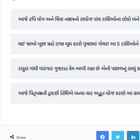
આજે રવિ યોગ અને ચિત્રા નક્ષત્રનો સંયોગ! પાંચ રાશિઓના લોકો બંને 
થઈ જાઓ ખુશ! ગ્રહો રાજા બુધ કરશે વૃષભમાં ગોચર! આ 5 રાશિઓને
રાહુલ ગાંધી વારંવાર ગુજરાત કેમ આવી રહ્યા છે એની પાછળનું સાચું
આજે પિતૃપક્ષની દ્વાદશી તિથિએ બન્યા ચાર અદ્ભુત યોગ! કરશો આ કામ
Facebook
Twitt
Share