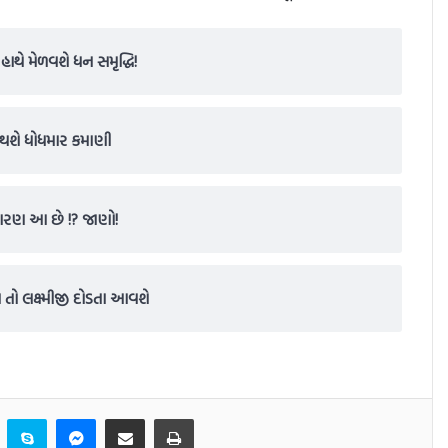
હાથે મેળવશે ધન સમૃદ્ધિ!
 થશે ધોધમાર કમાણી
 કારણ આ છે !? જાણો!
 તો લક્ષ્મીજી દોડતા આવશે
er
LinkedIn
Skype
Messenger
Share via Email
Print