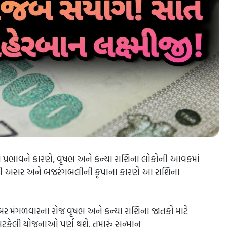
ા શુભ પ્રભાવને કારણે, વૃષભ અને કન્યા રાશિના લોકોની આવકમાં
ોગની અસર અને બજરંગબલીની કૃપાના કારણે આ રાશિના
ર મંગળવારના રોજ વૃષભ અને કન્યા રાશિના જાતકો માટે
કેલી યોજનાઓ પૂર્ણ થશે. તમારું સન્માન