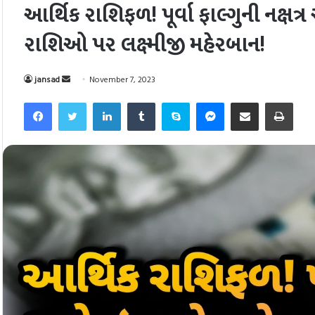
આર્થિક રાશિફળ! પૂર્વા ફાલ્ગુની નક્ષત
રાશિઓ પર લક્ષ્મીજી મહેરબાન!
Send
jansad
November 7, 2023
an
Facebook
Twitter
LinkedIn
Tumblr
Skype
Messenger
Share via Email
Pri
email