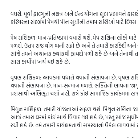
વધશે. પૂર્વા ફાલ્ગુની નક્ષત્ર અને ઈન્દ્ર યોગના શુભ પ્રભાવને કા
કરિયરના સંદર્ભમાં મેષથી મીન સુધીની તમામ રાશિઓ માટે દિવસ ક
મેષ રાશિફળ: માન-પ્રતિષ્ઠામાં વધારો થશે. મેષ રાશિના લોકો
મળશે. ઉત્તમ રાજ યોગ બની રહ્યો છે અને તે તમારી કારકિર્દી અન
સાંજે તમને અચાનક ક્યાંકથી ફાયદો મળી શકે છે અને તેનાથી તમાર
સારા કાર્યોમાં ખર્ચ થઈ શકે છે.
વૃષભ રાશિફળ: આવકમાં વધારો થવાની સંભાવના છે. વૃષભ રાશિ
થવાની સંભાવના છે. માન-સન્માન મળશે. ભક્તિની ભાવના જાગૃત
પ્રશંસાથી અભિભૂત થશો નહીં. રાત્રે કોઈ સામાજિક કાર્યક્રમમાં
મિથુન રાશિફળ: તમારી યોજનાઓ સફળ થશે. મિથુન રાશિના જ
આજે તમારા ઘરમાં કોઈ સાથે વિવાદ થઈ શકે છે, પરંતુ સાંજ સુધીમાં
રચી શકે છે. તમે તમારી કાર્યક્ષમતાથી સમસ્યાનો ઉકેલ લાવવામ