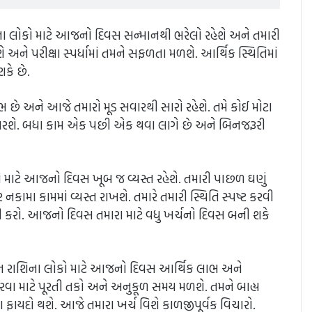
ા લોકો માટે આજનો દિવસ સન્માનથી ભરેલો રહેશે અને તમારી
અને પરીક્ષા સ્પર્ધામાં તમને સફળતા મળશે. આર્થિક સ્થિતિમાં
શકે છે.
 છે અને આજે તમારો મૂડ સવારથી સારો રહેશે. તમે કોઈ મોટા
સુધરશે. બધા કામ એક પછી એક થવા લાગે છે અને બિનજરૂરી
ોકો માટે આજનો દિવસ ખૂબ જ વ્યસ્ત રહેશે. તમારી પાછળ ઘણું
ામા કામમાં વ્યસ્ત રાખશે. તમારે તમારી સ્થિતિ સ્પષ્ટ કરવી
 કરો. આજનો દિવસ તમારા માટે વધુ ખર્ચનો દિવસ બની શકે
ીન રાશિના લોકો માટે આજનો દિવસ આર્થિક લાભ અને
કરવા માટે પૂરતી તકો અને અનુકૂળ સમય મળશે. તમને બાહ્ય
યદો થશે. આજે તમારા ખર્ચ વિશે કાળજીપૂર્વક વિચારો.