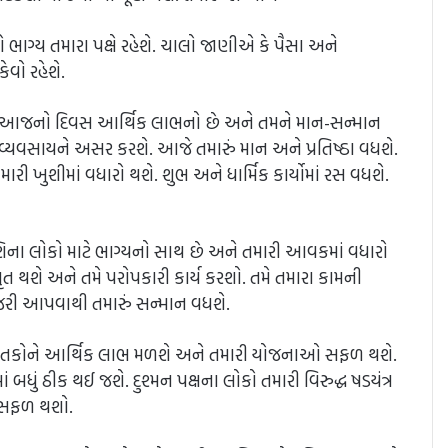
રણે ભાગ્ય તમારા પક્ષે રહેશે. ચાલો જાણીએ કે પૈસા અને
ેવો રહેશે.
 માટે આજનો દિવસ આર્થિક લાભનો છે અને તમને માન-સન્માન
ે વ્યવસાયને અસર કરશે. આજે તમારું માન અને પ્રતિષ્ઠા વધશે.
ી ખુશીમાં વધારો થશે. શુભ અને ધાર્મિક કાર્યોમાં રસ વધશે.
ના લોકો માટે ભાગ્યનો સાથ છે અને તમારી આવકમાં વધારો
 થશે અને તમે પરોપકારી કાર્ય કરશો. તમે તમારા કામની
 હાજરી આપવાથી તમારું સન્માન વધશે.
ાતકોને આર્થિક લાભ મળશે અને તમારી યોજનાઓ સફળ થશે.
 બધું ઠીક થઈ જશે. દુશ્મન પક્ષના લોકો તમારી વિરુદ્ધ ષડયંત્ર
ાં સફળ થશો.