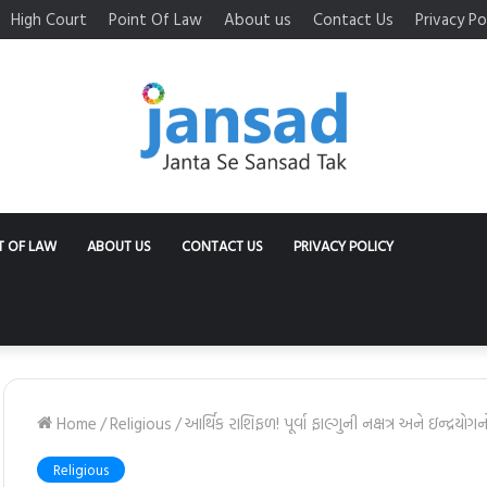
High Court
Point Of Law
About us
Contact Us
Privacy Po
T OF LAW
ABOUT US
CONTACT US
PRIVACY POLICY
Home
/
Religious
/
આર્થિક રાશિફળ! પૂર્વા ફાલ્ગુની નક્ષત્ર અને ઇન્દ્
Religious