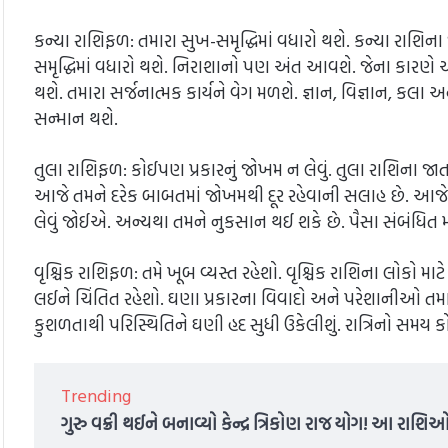
કન્યા રાશિફળ: તમારા સુખ-સમૃદ્ધિમાં વધારો થશે. કન્યા રાશ
સમૃદ્ધિમાં વધારો થશે. નિરાશાનો પણ અંત આવશે. જેના કારણે અ
થશે. તમારા સર્જનાત્મક કાર્યને વેગ મળશે. જ્ઞાન, વિજ્ઞાન, કલા
સન્માન થશે.
તુલા રાશિફળ: કોઈપણ પ્રકારનું જોખમ ન લેવું. તુલા રાશિના
આજે તમને દરેક બાબતમાં જોખમથી દૂર રહેવાની સલાહ છે. આજે તમ
લેવું જોઈએ. અન્યથા તમને નુકસાન થઈ શકે છે. પૈસા સંબંધિત
વૃશ્ચિક રાશિફળ: તમે ખૂબ વ્યસ્ત રહેશો. વૃશ્ચિક રાશિના લોકો
લઈને ચિંતિત રહેશો. ઘણા પ્રકારના વિવાદો અને પરેશાનીઓ તમાર
કુશળતાથી પરિસ્થિતિને ઘણી હદ સુધી ઉકેલીશું. રાત્રિનો સમય કો
Trending
ગુરુ વક્રી થઈને બનાવ્યો કેન્દ્ર ત્રિકોણ રાજ યોગ! આ રા