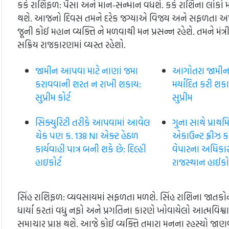
કર્ક રાશિફળ: પૈસા અને માન-સન્માન વધશે. કર્ક રાશિના લોકો મા
થશે. આજનો દિવસ તમને દરેક જગ્યાએ વિજય અને સફળતા અપાવ
જૂની કોઈ મહાન વ્યક્તિ ને મળવાથી મન પ્રસન્ન રહેશે. તમને મં
સક્રિય રાજકારણમાં વ્યસ્ત રહેશો.
જામીન આપવા માટે નાણાં જમા
આગોતરા જામીન ને
કરાવવાની શરત ન રાખી શકાય:
મર્યાદિત કરી શકાય 
સુપ્રીમ કોર્ટ
સુપ્રીમ
સિક્યુરિટી તરીકે આપવામાં આવેલ
ગુના સાથે પ્રાથ
ચેક પણ ક. 138 NI એક્ટ હેઠળ
એકાઉન્ટ ફ્રીઝ 
કાર્યવાહી પાત્ર બની શકે છે: દિલ્હી
વેપારના અધિકારન
હાઇકોર્ટ
રાજસ્થાન હાઈકોર
સિંહ રાશિફળ: વ્યવસાયમાં સફળતા મળશે. સિંહ રાશિના જા
ધાર્યા કરતાં વધુ નફો અને પ્રગતિના કારણે ખોવાયેલો આત્મવિ
સમાચાર પ્રાપ્ત થશે. આજે કોઈ વ્યક્તિ તમારા મનના રહસ્યો જાણ