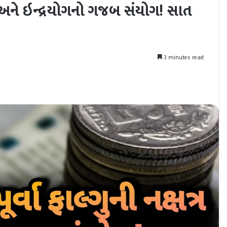
્ર અને ઇન્દ્રયોગનો ગજબ સંયોગ! સાત
3 minutes read
nt