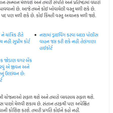
ન-સન્માન મેળવશે અને તમારી સંપત્તિ અને પ્રતિષ્ઠામાં વધારો
વાનો છે. આજે તમને કોઈ ખોવાયેલી વસ્તુ મળી શકે છે.
ત્રી પદ પણ મળી શકે છે. કોઈ કિંમતી વસ્તુ અચાનક મળી જશે.
 યાંત્રિક રીતે
નશામાં ડ્રાઇવિંગ કરવા બદલ પોલીસ
નહીં: સુપ્રીમ કોર્ટ​
વાહન જપ્ત કરી શકે નહીં: તેલંગાણા
હાઈકોર્ટ
મિક જોડાણ વગર બેંક
કરવું એ જીવન અને
ું ઉલ્લંઘન છે:
્ટ
તકોની યોજનાઓ સફળ થશે અને તમારો વ્યવસાય સફળ થશે.
શ્વાસ પાછો મેળવી શકાય છે. સંતાન તરફથી પણ અપેક્ષિત
વાની કોશિશ કરશે. તમારી પ્રગતિ કોઈને કહો નહીં.