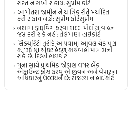
શરત ન રાખી શકાય: સુપ્રીમ કોર્ટ
આગોતરા જામીન ને યાંત્રિક રીતે મર્યાદિત
કરી શકાય નહીં: સુપ્રીમ કોર્ટ​સુપ્રીમ
નશામાં ડ્રાઇવિંગ કરવા બદલ પોલીસ વાહન
જપ્ત કરી શકે નહીં: તેલંગાણા હાઈકોર્ટ
સિક્યુરિટી તરીકે આપવામાં આવેલ ચેક પણ
ક. 138 NI એક્ટ હેઠળ કાર્યવાહી પાત્ર બની
શકે છે: દિલ્હી હાઇકોર્ટ
ગુના સાથે પ્રાથમિક જોડાણ વગર બેંક
એકાઉન્ટ ફ્રીઝ કરવું એ જીવન અને વેપારના
અધિકારનું ઉલ્લંઘન છે: રાજસ્થાન હાઈકોર્ટ