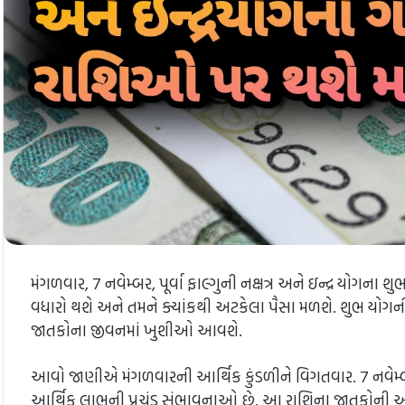
મંગળવાર, 7 નવેમ્બર, પૂર્વા ફાલ્ગુની નક્ષત્ર અને ઇન્દ્ર યોગન
વધારો થશે અને તમને ક્યાંકથી અટકેલા પૈસા મળશે. શુભ ય
જાતકોના જીવનમાં ખુશીઓ આવશે.
આવો જાણીએ મંગળવારની આર્થિક કુંડળીને વિગતવાર. 7 નવેમ્બ
આર્થિક લાભની પ્રચંડ સંભાવનાઓ છે. આ રાશિના જાતકોની અટ