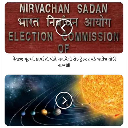
નેતાજી ચૂંટણી હાર્યા તો પોતે બનાવેલો રોડ ટ્રેક્ટર વડે જાતેજ તોડી
નાખ્યો!!