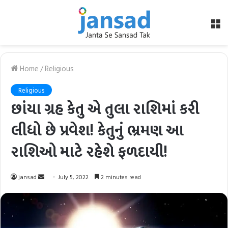
M
Home
/
Religious
Religious
છાંયા ગ્રહ કેતુ એ તુલા રાશિમાં કરી
લીધો છે પ્રવેશ! કેતુનું ભ્રમણ આ
રાશિઓ માટે રહેશે ફળદાયી!
Send
jansad
July 5, 2022
2 minutes read
an
email