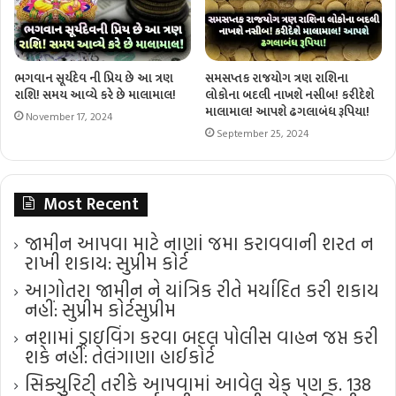
ભગવાન સૂર્યદેવ ની પ્રિય છે આ ત્રણ
સમસપ્તક રાજયોગ ત્રણ રાશિના
રાશિ! સમય આવ્યે કરે છે માલામાલ!
લોકોના બદલી નાખશે નસીબ! કરીદેશે
માલામાલ! આપશે ઢગલાબંધ રૂપિયા!
November 17, 2024
September 25, 2024
Most Recent
જામીન આપવા માટે નાણાં જમા કરાવવાની શરત ન
રાખી શકાય: સુપ્રીમ કોર્ટ
આગોતરા જામીન ને યાંત્રિક રીતે મર્યાદિત કરી શકાય
નહીં: સુપ્રીમ કોર્ટ​સુપ્રીમ
નશામાં ડ્રાઇવિંગ કરવા બદલ પોલીસ વાહન જપ્ત કરી
શકે નહીં: તેલંગાણા હાઈકોર્ટ
સિક્યુરિટી તરીકે આપવામાં આવેલ ચેક પણ ક. 138