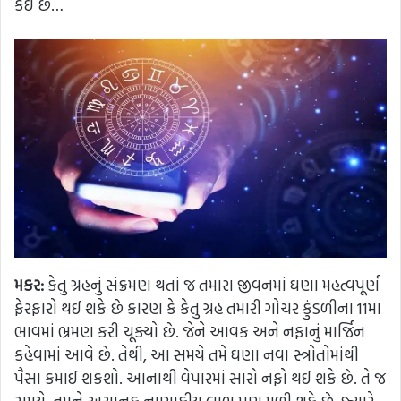
કઈ છે…
મકર:
કેતુ ગ્રહનું સંક્રમણ થતાં જ તમારા જીવનમાં ઘણા મહત્વપૂર્ણ
ફેરફારો થઈ શકે છે કારણ કે કેતુ ગ્રહ તમારી ગોચર કુંડળીના 11મા
ભાવમાં ભ્રમણ કરી ચૂક્યો છે. જેને આવક અને નફાનું માર્જિન
કહેવામાં આવે છે. તેથી, આ સમયે તમે ઘણા નવા સ્ત્રોતોમાંથી
પૈસા કમાઈ શકશો. આનાથી વેપારમાં સારો નફો થઈ શકે છે. તે જ