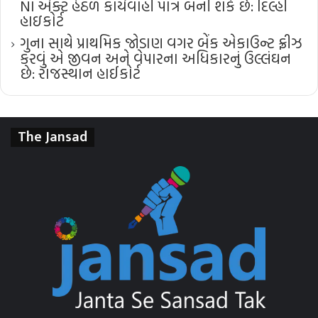
NI એક્ટ હેઠળ કાર્યવાહી પાત્ર બની શકે છે: દિલ્હી
હાઇકોર્ટ
ગુના સાથે પ્રાથમિક જોડાણ વગર બેંક એકાઉન્ટ ફ્રીઝ
કરવું એ જીવન અને વેપારના અધિકારનું ઉલ્લંઘન
છે: રાજસ્થાન હાઈકોર્ટ
The Jansad