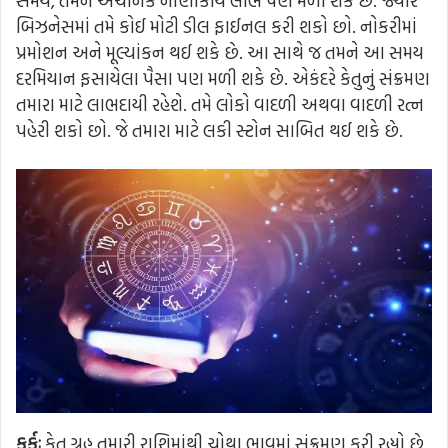
સમયે, તમને અચાનક નાણાકીય લાભ પણ મળી શકે છે. જ્યારે
બિઝનેસમાં તમે કોઈ મોટી ડીલ ફાઈનલ કરી શકો છો. નોકરીમાં
પ્રમોશન અને મૂલ્યાંકન થઈ શકે છે. આ સાથે જ તમને આ સમય
દરમિયાન ફસાયેલા પૈસા પણ મળી શકે છે. એકંદરે કેતુનું સંક્રમણ
તમારા માટે લાભદાયી રહેશે. તમે લોકો વાદળી અથવા વાદળી રત્ન
પહેરી શકો છો. જે તમારા માટે લકી સ્ટોન સાબિત થઈ શકે છે.
કર્કઃ
કેતુ ગ્રહ તમારી રાશિમાંથી ચોથા ભાવમાં સંક્રમણ કરી રહ્યો છે.