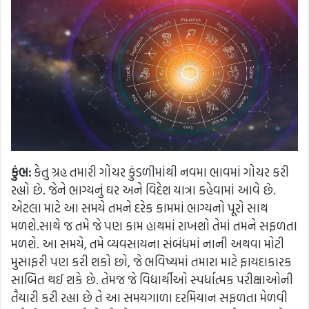
કુંભ:
કેતુ ગ્રહ તમારી ગોચર કુંડળીમાંથી નવમા ભાવમાં ગોચર કરી
રહ્યો છે. જેને ભાગ્યનું ઘર અને વિદેશ યાત્રા કહેવામાં આવે છે.
એટલા માટે આ સમયે તમને દરેક કામમાં ભાગ્યનો પૂરો સાથ
મળશે.સાથે જ તમે જે પણ કામ હાથમાં રાખશો તેમાં તમને સફળતા
મળશે. આ સમયે, તમે વ્યવસાયના સંબંધમાં નાની અથવા મોટી
મુસાફરી પણ કરી શકો છો, જે ભવિષ્યમાં તમારા માટે ફાયદાકારક
સાબિત થઈ શકે છે. તેમજ જે વિદ્યાર્થીઓ સ્પર્ધાત્મક પરીક્ષાઓની
તૈયારી કરી રહ્યા છે તે આ સમયગાળા દરમિયાન સફળતા મેળવી