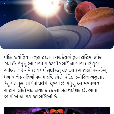
વૈદિક જ્યોતિષ અનુસાર છાયા ગ્રહ કેતુએ તુલા રાશિમાં પ્રવેશ
કર્યો છે. કેતુનું આ સંક્રમણ કેટલીક રાશિના લોકો માટે શુભ
સાબિત થઈ શકે છે. 1 વર્ષ સુધી કેતુ ગ્રહ આ 3 રાશિઓ પર રહેશે,
ધન અને પ્રગતિની પ્રબળ દ્રષ્ટિ રહેશે. વૈદિક જ્યોતિષ અનુસાર
કેતુ ગ્રહ તુલા રાશિમાં પ્રવેશી ચૂક્યો છે. કેતુનું આ સંક્રમણ 3
રાશિના લોકો માટે ફાયદાકારક સાબિત થઈ શકે છે. આવો
જાણીએ આ કઈ કઈ રાશિઓ છે…