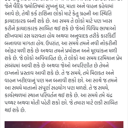
જેને વૈદિક જ્યોતિષમાં સુખનું ઘર, માતા અને વાહન કહેવામાં
આવે છે, તેથી કર્ક રાશિના લોકો માટે કેતુ ગ્રહની આ સ્થિતિ
ફાયદાકારક બની શકે છે. આ સમય તે લોકો માટે પણ ખાસ
કરીને ફાયદાકારક સાબિત થઈ શકે છે જેઓ વિવિધ ભાષાઓ
શીખવામાં રસ ધરાવતા હોય અથવા અનુવાદક તરીકે કારકિર્દી
બનાવવા માગતા હોય. ઉપરાંત, આ સમયે તમને નવી નોકરીની
ઓફર મળી શકે છે અથવા તમને પ્રમોશન અને મૂલ્યાંકન મળી
શકે છે. જે લોકો અવિવાહિત છે, તે લોકો આ સમય દરમિયાન પ્રેમ
સંબંધમાં આવી શકે છે અથવા જેઓ અપરિણીત છે તેમને
લગ્નનો પ્રસ્તાવ આવી શકે છે. તે જ સમયે, તમે મિલકત અને
વાહન ખરીદવાનું પણ મન બનાવી શકો છો. આ સાથે જ તમને
આ સમયે માતાનો સંપૂર્ણ સહયોગ પણ મળશે. તે જ સમયે,
કાર્યસ્થળમાં સ્થાન પરિવર્તન થઈ શકે છે. આ સમયે તમે ચંદ્ર
પથ્થર અથવા મોતી પહેરી શકો છો. જે તમારા માટે લકી સાબિત
થઈ શકે છે.