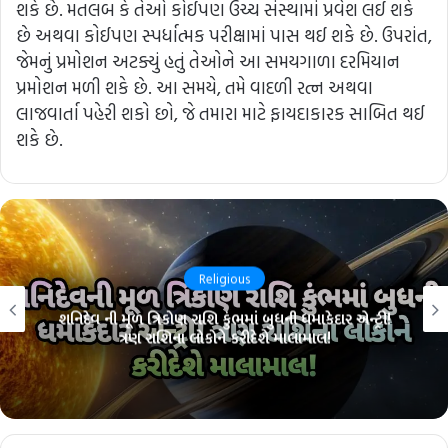
શકે છે. મતલબ કે તેઓ કોઈપણ ઉચ્ચ સંસ્થામાં પ્રવેશ લઈ શકે
છે અથવા કોઈપણ સ્પર્ધાત્મક પરીક્ષામાં પાસ થઈ શકે છે. ઉપરાંત,
જેમનું પ્રમોશન અટક્યું હતું તેઓને આ સમયગાળા દરમિયાન
પ્રમોશન મળી શકે છે. આ સમયે, તમે વાદળી રત્ન અથવા
લાજવાર્તા પહેરી શકો છો, જે તમારા માટે ફાયદાકારક સાબિત થઈ
શકે છે.
Religious
શનિદેવ ની મૂળ ત્રિકોણ રાશિ કુંભમાં બુધની ધમાકેદાર એન્ટ્રી!
ત્રણ રાશિના લોકોને કરીદેશે માલામાલ!