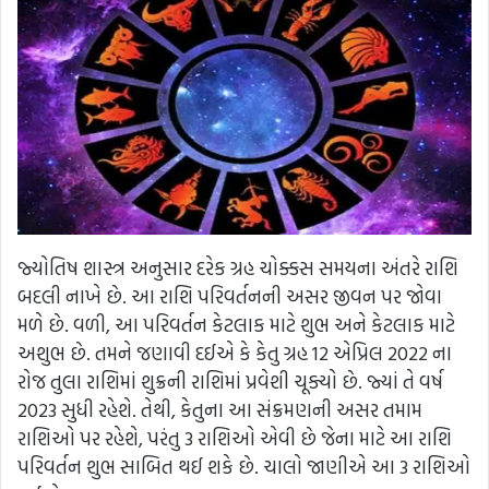
જ્યોતિષ શાસ્ત્ર અનુસાર દરેક ગ્રહ ચોક્કસ સમયના અંતરે રાશિ
બદલી નાખે છે. આ રાશિ પરિવર્તનની અસર જીવન પર જોવા
મળે છે. વળી, આ પરિવર્તન કેટલાક માટે શુભ અને કેટલાક માટે
અશુભ છે. તમને જણાવી દઈએ કે કેતુ ગ્રહ 12 એપ્રિલ 2022 ના
રોજ તુલા રાશિમાં શુક્રની રાશિમાં પ્રવેશી ચૂક્યો છે. જ્યાં તે વર્ષ
2023 સુધી રહેશે. તેથી, કેતુના આ સંક્રમણની અસર તમામ
રાશિઓ પર રહેશે, પરંતુ 3 રાશિઓ એવી છે જેના માટે આ રાશિ
પરિવર્તન શુભ સાબિત થઈ શકે છે. ચાલો જાણીએ આ 3 રાશિઓ