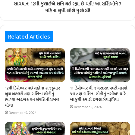
સાવધાન! 12મી જુલાઈએ શનિ થઈ રહ્યા છે વક્રી! આ રાશિઓને 7
મહિના સુધી રહેશે મુશ્કેલી!
Related Articles
12મી ડિસેમ્બર થઈ ગ્રહોના રાજકુમાર
11 ડિસેમ્બર થી જબરદસ્ત પલ્ટી મારશે
બુધ બદલશે ત્રણ રાશિના લોકોનું
આ ત્રણ રાશિના લોકોનું નસીબ! ચારે
ભાગ્ય! અઢળક ધન સંપત્તિનો પ્રબળ
બાજુથી કમાશે ઢગલાબંધ રૂપિયા
યોગ!
December 9, 2024
December 9, 2024