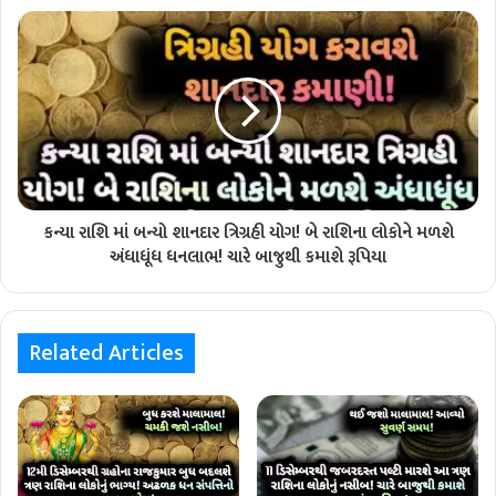
કન્યા રાશિ માં બન્યો શાનદાર ત્રિગ્રહી યોગ! બે રાશિના લોકોને મળશે
અંધાધૂંધ ધનલાભ! ચારે બાજુથી કમાશે રૂપિયા
Related Articles