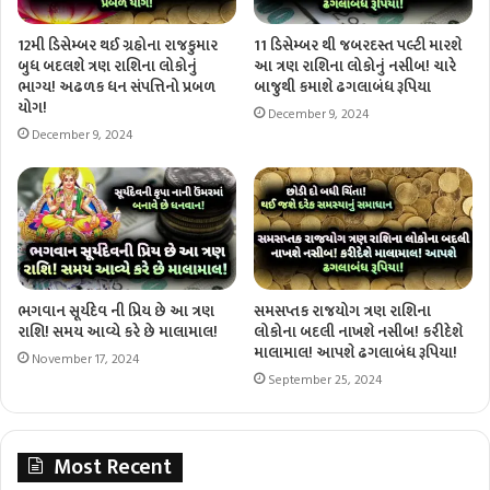
12મી ડિસેમ્બર થઈ ગ્રહોના રાજકુમાર
11 ડિસેમ્બર થી જબરદસ્ત પલ્ટી મારશે
બુધ બદલશે ત્રણ રાશિના લોકોનું
આ ત્રણ રાશિના લોકોનું નસીબ! ચારે
ભાગ્ય! અઢળક ધન સંપત્તિનો પ્રબળ
બાજુથી કમાશે ઢગલાબંધ રૂપિયા
યોગ!
December 9, 2024
December 9, 2024
ભગવાન સૂર્યદેવ ની પ્રિય છે આ ત્રણ
સમસપ્તક રાજયોગ ત્રણ રાશિના
રાશિ! સમય આવ્યે કરે છે માલામાલ!
લોકોના બદલી નાખશે નસીબ! કરીદેશે
માલામાલ! આપશે ઢગલાબંધ રૂપિયા!
November 17, 2024
September 25, 2024
Most Recent