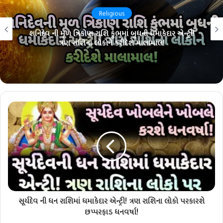
Religious
શનિદેવ ની મૂળ ત્રિકોણ રાશિ કુંભમાં બુધની ધમાકેદાર એન્ટ્રી!
ત્રણ રાશિના લોકોને કરીદેશે માલામાલ!
સૂર્યદેવ ની ધન રાશિમાં ધમાકેદાર એન્ટ્રી! ત્રણ રાશિના લોકો પરકારશે
છપ્પરફાડ ધનવર્ષા!