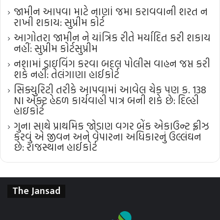
જામીન આપવા માટે નાણાં જમા કરાવવાની શરત ન
રાખી શકાય: સુપ્રીમ કોર્ટ
આગોતરા જામીન ને યાંત્રિક રીતે મર્યાદિત કરી શકાય
નહીં: સુપ્રીમ કોર્ટ​સુપ્રીમ
નશામાં ડ્રાઇવિંગ કરવા બદલ પોલીસ વાહન જપ્ત કરી
શકે નહીં: તેલંગાણા હાઈકોર્ટ
સિક્યુરિટી તરીકે આપવામાં આવેલ ચેક પણ ક. 138
NI એક્ટ હેઠળ કાર્યવાહી પાત્ર બની શકે છે: દિલ્હી
હાઇકોર્ટ
ગુના સાથે પ્રાથમિક જોડાણ વગર બેંક એકાઉન્ટ ફ્રીઝ
કરવું એ જીવન અને વેપારના અધિકારનું ઉલ્લંઘન
છે: રાજસ્થાન હાઈકોર્ટ
The Jansad