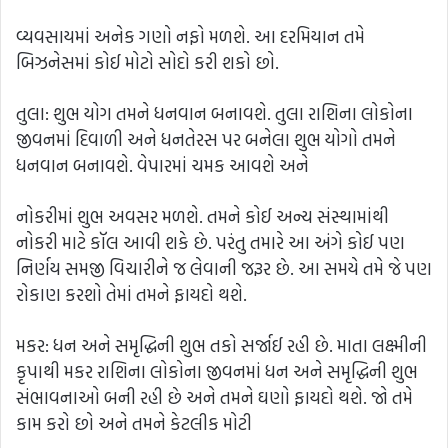
વ્યવસાયમાં અનેક ગણો નફો મળશે. આ દરમિયાન તમે
બિઝનેસમાં કોઈ મોટો સોદો કરી શકો છો.
તુલા: શુભ યોગ તમને ધનવાન બનાવશે. તુલા રાશિના લોકોના
જીવનમાં દિવાળી અને ધનતેરસ પર બનેલા શુભ યોગો તમને
ધનવાન બનાવશે. વેપારમાં ચમક આવશે અને
નોકરીમાં શુભ અવસર મળશે. તમને કોઈ અન્ય સંસ્થામાંથી
નોકરી માટે કૉલ આવી શકે છે. પરંતુ તમારે આ અંગે કોઈ પણ
નિર્ણય સમજી વિચારીને જ લેવાની જરૂર છે. આ સમયે તમે જે પણ
રોકાણ કરશો તેમાં તમને ફાયદો થશે.
મકર: ધન અને સમૃદ્ધિની શુભ તકો સર્જાઈ રહી છે. માતા લક્ષ્મીની
કૃપાથી મકર રાશિના લોકોના જીવનમાં ધન અને સમૃદ્ધિની શુભ
સંભાવનાઓ બની રહી છે અને તમને ઘણો ફાયદો થશે. જો તમે
કામ કરો છો અને તમને કેટલીક મોટી