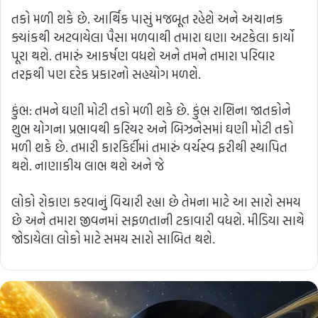
તકો મળી શકે છે. આર્થિક પાસું મજબૂત રહેશે અને અચાનક
ક્યાંકથી અટવાયેલા પૈસા મળવાથી તમારા ઘણા અટકેલા કાર્યો
પૂરા થશે. તમારું આકર્ષણ વધશે અને તમને તમારા પરિવાર
તરફથી પણ દરેક પ્રકારનો સહયોગ મળશે.
કુંભ: તમને ઘણી મોટી તકો મળી શકે છે. કુંભ રાશિના જાતકોને
શુભ યોગના પ્રભાવથી કરિયર અને બિઝનેસમાં ઘણી મોટી તકો
મળી શકે છે. તમારી કારકિર્દીમાં તમારું વર્ચસ્વ ફરીથી સ્થાપિત
થશે. નાણાકીય લાભ થશે અને જે
લોકો રોકાણ કરવાનું વિચારી રહ્યા છે તેમના માટે આ સારો સમય
છે અને તમારા જીવનમાં સફળતાની ટકાવારી વધશે. મીડિયા સાથે
જોડાયેલા લોકો માટે સમય સારો સાબિત થશે.