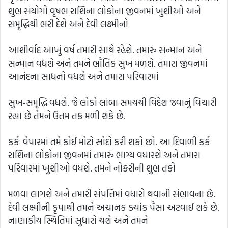
શુભ સંયોગો વૃષભ રાશિના લોકોના જીવનમાં ખુશીઓ અને
સમૃદ્ધિથી ભરી દેશે અને દેવી લક્ષ્મીનો
આશીર્વાદ આખું વર્ષ તમારી સાથે રહેશે. તમારું સન્માન અને
સન્માન વધશે અને તમને ભૌતિક સુખ મળશે. તમારા જીવનમાં
આનંદના સાધનો વધશે અને તમારા પરિવારમાં
સુખ-સમૃદ્ધિ વધશે. જે લોકો લાંબા સમયથી વિદેશ જવાનું વિચારી
રહ્યા છે તેમને ઉત્તમ તક મળી શકે છે.
કર્કઃ વેપારમાં તમે કોઈ મોટો સોદો કરી શકો છો. આ દિવાળી કર્ક
રાશિના લોકોના જીવનમાં તમારું ભાગ્ય વધારશે અને તમારા
પરિવારમાં ખુશીઓ વધશે. તમને નોકરીની શુભ તકો
મળવા લાગશે અને તમારી સંપત્તિમાં વધારો થવાની સંભાવના છે.
દેવી લક્ષ્મીની કૃપાથી તમને અચાનક ક્યાંક પૈસા અટવાઈ શકે છે.
નાણાકીય સ્થિતિમાં સુધારો થશે અને તમને