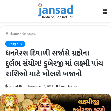
M
Home
/
Religious
Religious
ધનતેરસ દિવાળી સર્જાસે ગ્રહોના
દુર્લભ સંયોગ! કુબેરજી માં લક્ષ્મી પાંચ
રાશિઓ માટે ખોલશે ખજાનો
Send
jansad
November 10, 2023
2 minutes read
an
email