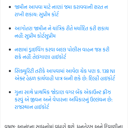
જામીન આપવા માટે નાણાં જમા કરાવવાની શરત ન
રાખી શકાય: સુપ્રીમ કોર્ટ
આગોતરા જામીન ને યાંત્રિક રીતે મર્યાદિત કરી શકાય
નહીં: સુપ્રીમ કોર્ટ​સુપ્રીમ
નશામાં ડ્રાઇવિંગ કરવા બદલ પોલીસ વાહન જપ્ત કરી
શકે નહીં: તેલંગાણા હાઈકોર્ટ
સિક્યુરિટી તરીકે આપવામાં આવેલ ચેક પણ ક. 138 NI
એક્ટ હેઠળ કાર્યવાહી પાત્ર બની શકે છે: દિલ્હી હાઇકોર્ટ
ગુના સાથે પ્રાથમિક જોડાણ વગર બેંક એકાઉન્ટ ફ્રીઝ
કરવું એ જીવન અને વેપારના અધિકારનું ઉલ્લંઘન છે:
રાજસ્થાન હાઈકોર્ટ
વૃષભ: આનંદના સાધનોમાં વધારો થશે. ધનતેરસ અને દિવાળીના