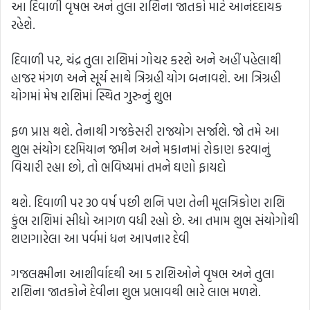
આ દિવાળી વૃષભ અને તુલા રાશિના જાતકો માટે આનંદદાયક
રહેશે.
દિવાળી પર, ચંદ્ર તુલા રાશિમાં ગોચર કરશે અને અહીં પહેલાથી
હાજર મંગળ અને સૂર્ય સાથે ત્રિગ્રહી યોગ બનાવશે. આ ત્રિગ્રહી
યોગમાં મેષ રાશિમાં સ્થિત ગુરુનું શુભ
ફળ પ્રાપ્ત થશે. તેનાથી ગજકેસરી રાજયોગ સર્જાશે. જો તમે આ
શુભ સંયોગ દરમિયાન જમીન અને મકાનમાં રોકાણ કરવાનું
વિચારી રહ્યા છો, તો ભવિષ્યમાં તમને ઘણો ફાયદો
થશે. દિવાળી પર 30 વર્ષ પછી શનિ પણ તેની મૂલત્રિકોણ રાશિ
કુંભ રાશિમાં સીધો આગળ વધી રહ્યો છે. આ તમામ શુભ સંયોગોથી
શણગારેલા આ પર્વમાં ધન આપનાર દેવી
ગજલક્ષ્મીના આશીર્વાદથી આ 5 રાશિઓને વૃષભ અને તુલા
રાશિના જાતકોને દેવીના શુભ પ્રભાવથી ભારે લાભ મળશે.