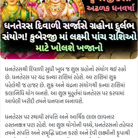
ધનતેરસથી દિવાળી સુધી ખૂબ જ શુભ ગ્રહોનો સંયોગ થઈ રહ્યો
છે. ધનતેરસ પર ચંદ્ર કન્યા રાશિમાં રહેશે. આ રાશિમાં શુક્ર
પહેલેથી જ હાજર છે. શુક્ર અને ચંદ્રના સંયોગથી કન્યા રાશિમાં
કલાનિધિ યોગ બનશે. આ શુભ મુહૂર્તમાં ધનતેરસ પર કરવામાં
આવેલી ખરીદી તમને ધનવાન બનાવશે.
ધનતેરસ પર સ્થાયી સંપત્તિ અને આર્થિક લાભ લાવનાર
હસ્તનક્ષત્ર પણ રહેશે. આ શુભ યોગોની વચ્ચે, ધનતેરસનો તહેવાર
તમને સંપત્તિ અને સમૃદ્ધિ પ્રદાન કરશે અને દેવી લક્ષ્મીની કૃપાથી