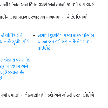
િઓની મહેનત અને હિંમત વધશે અને તેમની કમાણી પણ વધશે.
નાણાકીય લાભ પ્રદાન કરનાર ગ્રહ માનવામાં આવે છે. દિવાળી
 યાંત્રિક રીતે
નશામાં ડ્રાઇવિંગ કરવા બદલ પોલીસ
નહીં: સુપ્રીમ કોર્ટ​
વાહન જપ્ત કરી શકે નહીં: તેલંગાણા
હાઈકોર્ટ
મિક જોડાણ વગર બેંક
કરવું એ જીવન અને
ું ઉલ્લંઘન છે:
્ટ
 તેમની કમાણી અનેકગણી વધી જશે અને નોકરી કરતા લોકોને