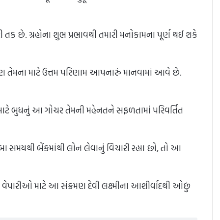
ી તક છે. ગ્રહોના શુભ પ્રભાવથી તમારી મનોકામના પૂર્ણ થઈ શકે
ંક્રમણ તેમના માટે ઉત્તમ પરિણામ આપનારું માનવામાં આવે છે.
માટે બુધનું આ ગોચર તેમની મહેનતને સફળતામાં પરિવર્તિત
બા સમયથી બેંકમાંથી લોન લેવાનું વિચારી રહ્યા છો, તો આ
ેપારીઓ માટે આ સંક્રમણ દેવી લક્ષ્મીના આશીર્વાદથી ઓછું