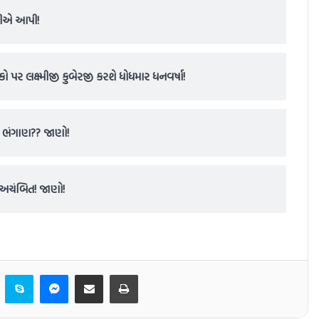
્રીએ આપી!
કો પર લક્ષ્મીજી કુબેરજી કરશે ધોધમાર ધનવર્ષા!
ા ભંગાણ?? જાણો!
 અચંબિત! જાણો!
er
LinkedIn
Skype
Messenger
Share via Email
Print