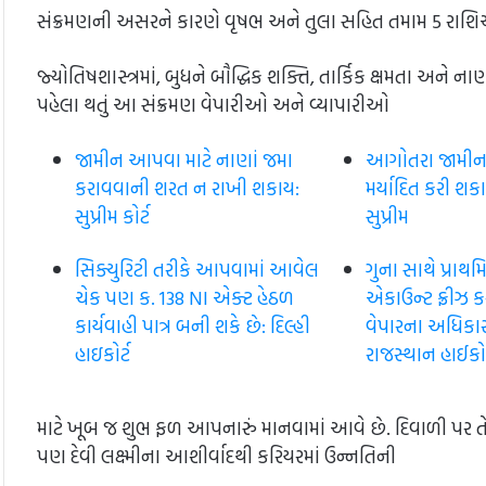
સંક્રમણની અસરને કારણે વૃષભ અને તુલા સહિત તમામ 5 રાશ
જ્યોતિષશાસ્ત્રમાં, બુધને બૌદ્ધિક શક્તિ, તાર્કિક ક્ષમતા અને 
પહેલા થતું આ સંક્રમણ વેપારીઓ અને વ્યાપારીઓ
જામીન આપવા માટે નાણાં જમા
આગોતરા જામીન ને
કરાવવાની શરત ન રાખી શકાય:
મર્યાદિત કરી શકાય 
સુપ્રીમ કોર્ટ
સુપ્રીમ
સિક્યુરિટી તરીકે આપવામાં આવેલ
ગુના સાથે પ્રાથ
ચેક પણ ક. 138 NI એક્ટ હેઠળ
એકાઉન્ટ ફ્રીઝ 
કાર્યવાહી પાત્ર બની શકે છે: દિલ્હી
વેપારના અધિકારન
હાઇકોર્ટ
રાજસ્થાન હાઈકોર
માટે ખૂબ જ શુભ ફળ આપનારું માનવામાં આવે છે. દિવાળી પર
પણ દેવી લક્ષ્મીના આશીર્વાદથી કરિયરમાં ઉન્નતિની