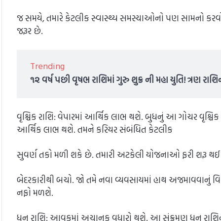
જ સમયે, તમારે કેટલીક સ્વાસ્થ્ય સમસ્યાઓનો પણ સામનો કરવો
જરૂર છે.
Trending
૧૨ વર્ષ પછી વૃષભ રાશિમાં ગુરુ શુક્ર ની મહા યુતિ! ત્રણ રાશ
વૃશ્ચિક રાશિ: વેપારમાં આર્થિક લાભ થશે. બુધનું આ ગોચર વૃશ્ચ
આર્થિક લાભ થશે. તમને કરિયર સંબંધિત કેટલીક
સુવર્ણ તકો મળી શકે છે. તમારી અટકેલી યોજનાઓ ફરી શરૂ થઈ શકે
બેદરકારીથી બચો. જો તમે નવા વ્યવસાયમાં હાથ અજમાવવાનું વિચ
નફો મળશે.
ધનુ રાશિ: આવકમાં અચાનક વધારો થશે. આ સંક્રમણ ધનુ રાશિન