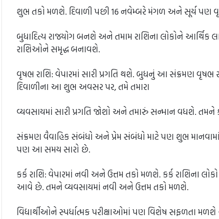
શુભ તકો મળશે. દિવાળી પછી 16 નવેમ્બરે મંગળ અને સૂર્ય પણ વૃ
બુધાદિત્ય રાજયોગ બનશે અને તમામ રાશિના લોકોને આર્થિક લાભ
રાશિઓને સમૃદ્ધ બનાવશે.
વૃષભ રાશિ: વેપારમાં સારી પ્રગતિ થશે. બુધનું આ સંક્રમણ વૃષભ
દિવાળીના આ શુભ અવસર પર, તમે તમારા
વ્યવસાયમાં સારી પ્રગતિ જોશો અને તમારું સન્માન વધશે. તમ
સંક્રમણ વૈવાહિક સંબંધો અને પ્રેમ સંબંધો માટે પણ શુભ માનવામ
પણ આ સમય સારો છે.
કર્ક રાશિ: વેપારમાં નવી અને ઉત્તમ તકો મળશે. કર્ક રાશિના લ
આવે છે. તમને વ્યવસાયમાં નવી અને ઉત્તમ તકો મળશે.
વિદ્યાર્થીઓને સ્પર્ધાત્મક પરીક્ષાઓમાં પણ વિશેષ સફળતા મળશે