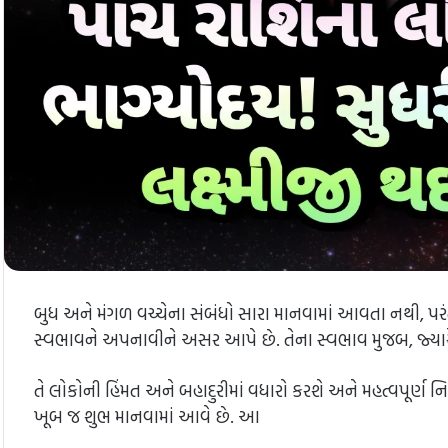
બુધ અને મંગળ વચ્ચેના સંબંધો સારા માનવામાં આવતા નથી, પરંતુ 
સ્વભાવને અપનાવીને અસર આપે છે. તેના સ્વભાવ મુજબ, જ્યારે 
તે લોકોની હિંમત અને બહાદુરીમાં વધારો કરશે અને મહત્વપૂર્ણ નિ
ખૂબ જ શુભ માનવામાં આવે છે. આ