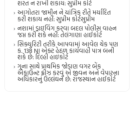
શરત ન રાખી શકાય: સુપ્રીમ કોર્ટ
આગોતરા જામીન ને યાંત્રિક રીતે મર્યાદિત
કરી શકાય નહીં: સુપ્રીમ કોર્ટ​સુપ્રીમ
નશામાં ડ્રાઇવિંગ કરવા બદલ પોલીસ વાહન
જપ્ત કરી શકે નહીં: તેલંગાણા હાઈકોર્ટ
સિક્યુરિટી તરીકે આપવામાં આવેલ ચેક પણ
ક. 138 NI એક્ટ હેઠળ કાર્યવાહી પાત્ર બની
શકે છે: દિલ્હી હાઇકોર્ટ
ગુના સાથે પ્રાથમિક જોડાણ વગર બેંક
એકાઉન્ટ ફ્રીઝ કરવું એ જીવન અને વેપારના
અધિકારનું ઉલ્લંઘન છે: રાજસ્થાન હાઈકોર્ટ