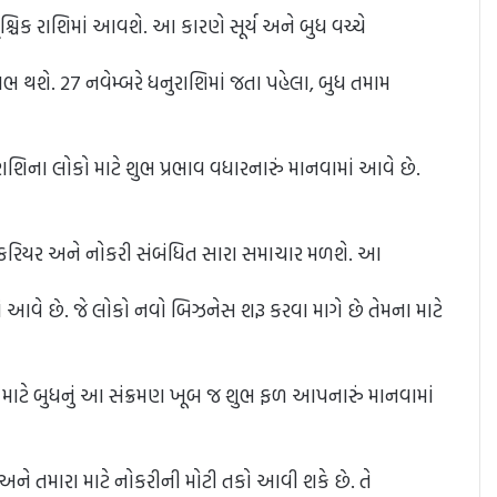
શ્ચિક રાશિમાં આવશે. આ કારણે સૂર્ય અને બુધ વચ્ચે
 થશે. 27 નવેમ્બરે ધનુરાશિમાં જતા પહેલા, બુધ તમામ
 રાશિના લોકો માટે શુભ પ્રભાવ વધારનારું માનવામાં આવે છે.
ને કરિયર અને નોકરી સંબંધિત સારા સમાચાર મળશે. આ
ાં આવે છે. જે લોકો નવો બિઝનેસ શરૂ કરવા માગે છે તેમના માટે
ોકો માટે બુધનું આ સંક્રમણ ખૂબ જ શુભ ફળ આપનારું માનવામાં
 અને તમારા માટે નોકરીની મોટી તકો આવી શકે છે. તે