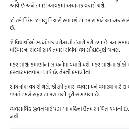
આવે છે અને તમારી આવકમાં અચાનક વધારો થશે.
જો તમે વિદેશ જવાનું વિચારી રહ્યા છો તો તમારા માટે આ એક સાર
છે.
જે વિદ્યાર્થીઓ સ્પર્ધાત્મક પરીક્ષાની તૈયારી કરી રહ્યા છે. આ સ
પરિવારના સભ્યો સાથે તમારા સંબંધો વધુ સૌહાર્દપૂર્ણ બનશે.
મકર રાશિ: કમાણીનાં સાધનોમાં વધારો થશે. મકર રાશિના લોકો 
કરનાર માનવામાં આવે છે. તેમની કમાણીનાં
સાધનોમાં વધારો થશે. જો તમે તમારા વ્યવસાયને વધારવા માટે લાં
વખતે તમને સફળતા મળવાની પૂરી સંભાવના છે.
વ્યવસાયિક જીવન માટે પણ આ મહિનો ઉત્તમ સાબિત થવાનો છે. વ
નથી.