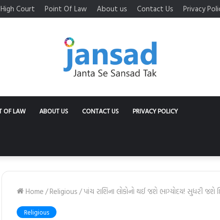
High Court
Point Of Law
About us
Contact Us
Privacy Poli
T OF LAW
ABOUT US
CONTACT US
PRIVACY POLICY
Home
/
Religious
/
પાંચ રાશિના લોકોનો થઈ જશે ભાગ્યોદય! સુધરી જશે દ
Religious