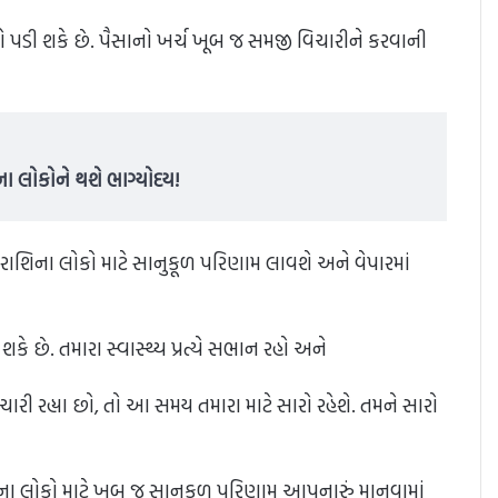
 પડી શકે છે. પૈસાનો ખર્ચ ખૂબ જ સમજી વિચારીને કરવાની
િના લોકોને થશે ભાગ્યોદય!
િક રાશિના લોકો માટે સાનુકૂળ પરિણામ લાવશે અને વેપારમાં
 છે. તમારા સ્વાસ્થ્ય પ્રત્યે સભાન રહો અને
ારી રહ્યા છો, તો આ સમય તમારા માટે સારો રહેશે. તમને સારો
ા લોકો માટે ખૂબ જ સાનુકૂળ પરિણામ આપનારું માનવામાં