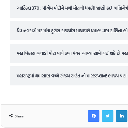
આર્ટિકલ 370 : પીએમ મોદીને મળી મોતની ધમકી! જાણો કઈ અભિનેત
ચૈત્ર નવરાત્રી પર પાંચ દુર્લભ રાજયોગ માચાવશે ધમાલ! ત્રણ રાશિના લો
મહા વિકાસ અઘાડી મોટા પાયે ડખા પંચર આવ્યા સામે! થઈ શકે છે મહ
મહારાષ્ટ્રમાં ઘમાસાણ વચ્ચે સંજય રાઉત નો માસ્ટરપ્લાન! ભાજપ પણ
Facebook
Twitt
Share