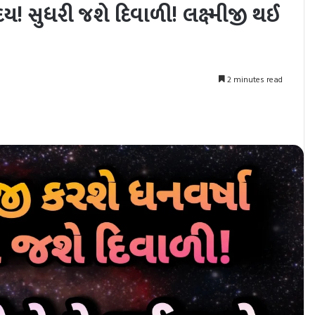
ય! સુધરી જશે દિવાળી! લક્ષ્મીજી થઈ
2 minutes read
nt