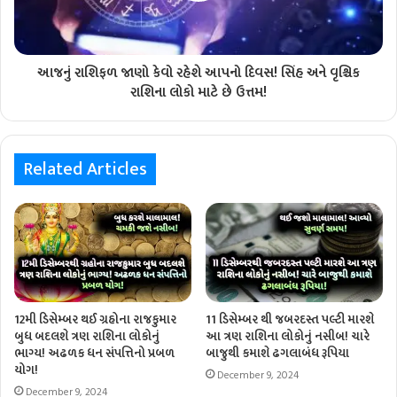
આજનું રાશિફળ જાણો કેવો રહેશે આપનો દિવસ! સિંહ અને વૃશ્ચિક
રાશિના લોકો માટે છે ઉત્તમ!
Related Articles
12મી ડિસેમ્બર થઈ ગ્રહોના રાજકુમાર
11 ડિસેમ્બર થી જબરદસ્ત પલ્ટી મારશે
બુધ બદલશે ત્રણ રાશિના લોકોનું
આ ત્રણ રાશિના લોકોનું નસીબ! ચારે
ભાગ્ય! અઢળક ધન સંપત્તિનો પ્રબળ
બાજુથી કમાશે ઢગલાબંધ રૂપિયા
યોગ!
December 9, 2024
December 9, 2024