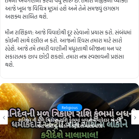
તેમની અવગણના કરવી વધુ સારું છે. તમારી નજીકની વ્યક્તિ
આજે ખૂબ જ વિચિત્ર મૂડમાં હશે અને તેને સમજવું લગભગ
અશક્ય સાબિત થશે.
મીન રાશિફળ: આજે વિવાદોથી દૂર રહેવાનો પ્રયાસ કરો. સંબંધમાં
કોઈની સાથે દલીલ ન કરો. આજનો દિવસ તમારા માટે સારો
રહેશે. આજે તમે તમારી વાણીની મધુરતાથી બીજાના મન પર
સકારાત્મક છાપ છોડી શકશો. તમારા નમ્ર સ્વભાવની પ્રશંસા
થશે.
Religious
શનિદેવ ની મૂળ ત્રિકોણ રાશિ કુંભમાં બુધની ધમાકેદાર એન્ટ્રી!
ત્રણ રાશિના લોકોને કરીદેશે માલામાલ!