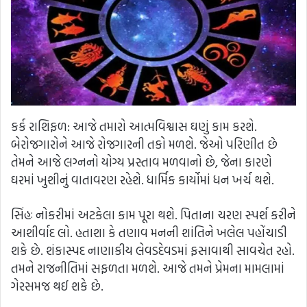
કર્ક રાશિફળ: આજે તમારો આત્મવિશ્વાસ ઘણું કામ કરશે.
બેરોજગારોને આજે રોજગારની તકો મળશે. જેઓ પરિણીત છે
તેમને આજે લગ્નનો યોગ્ય પ્રસ્તાવ મળવાનો છે, જેના કારણે
ઘરમાં ખુશીનું વાતાવરણ રહેશે. ધાર્મિક કાર્યોમાં ધન ખર્ચ થશે.
સિંહઃ નોકરીમાં અટકેલા કામ પૂરા થશે. પિતાના ચરણ સ્પર્શ કરીને
આશીર્વાદ લો. હતાશા કે તણાવ મનની શાંતિને ખલેલ પહોંચાડી
શકે છે. શંકાસ્પદ નાણાકીય લેવડદેવડમાં ફસાવાથી સાવચેત રહો.
તમને રાજનીતિમાં સફળતા મળશે. આજે તમને પ્રેમના મામલામાં
ગેરસમજ થઈ શકે છે.