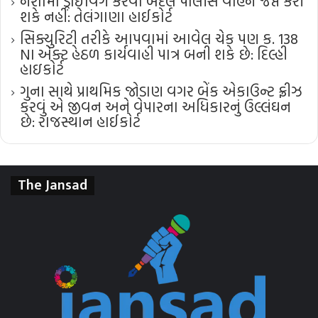
નશામાં ડ્રાઇવિંગ કરવા બદલ પોલીસ વાહન જપ્ત કરી
શકે નહીં: તેલંગાણા હાઈકોર્ટ
સિક્યુરિટી તરીકે આપવામાં આવેલ ચેક પણ ક. 138
NI એક્ટ હેઠળ કાર્યવાહી પાત્ર બની શકે છે: દિલ્હી
હાઇકોર્ટ
ગુના સાથે પ્રાથમિક જોડાણ વગર બેંક એકાઉન્ટ ફ્રીઝ
કરવું એ જીવન અને વેપારના અધિકારનું ઉલ્લંઘન
છે: રાજસ્થાન હાઈકોર્ટ
The Jansad