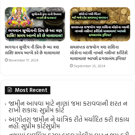
ભગવાન સૂર્યદેવ ની પ્રિય છે આ ત્રણ
સમસપ્તક રાજયોગ ત્રણ રાશિના
રાશિ! સમય આવ્યે કરે છે માલામાલ!
લોકોના બદલી નાખશે નસીબ! કરીદેશે
માલામાલ! આપશે ઢગલાબંધ રૂપિયા!
November 17, 2024
September 25, 2024
Most Recent
જામીન આપવા માટે નાણાં જમા કરાવવાની શરત ન
રાખી શકાય: સુપ્રીમ કોર્ટ
આગોતરા જામીન ને યાંત્રિક રીતે મર્યાદિત કરી શકાય
નહીં: સુપ્રીમ કોર્ટ​સુપ્રીમ