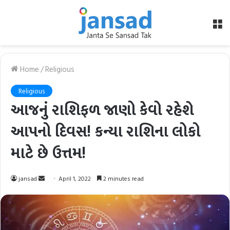
M
Home
/
Religious
Religious
આજનું રાશિફળ જાણો કેવો રહેશે
આપનો દિવસ! કન્યા રાશિના લોકો
માટે છે ઉત્તમ!
Send
jansad
April 1, 2022
2 minutes read
an
email