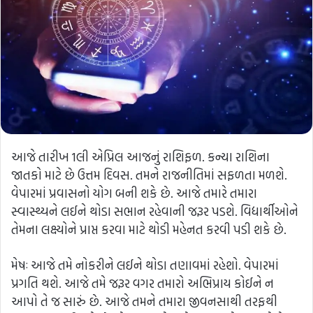
આજે તારીખ 1લી એપ્રિલ આજનું રાશિફળ. કન્યા રાશિના
જાતકો માટે છે ઉત્તમ દિવસ. તમને રાજનીતિમાં સફળતા મળશે.
વેપારમાં પ્રવાસનો યોગ બની શકે છે. આજે તમારે તમારા
સ્વાસ્થ્યને લઈને થોડા સભાન રહેવાની જરૂર પડશે. વિદ્યાર્થીઓને
તેમના લક્ષ્યોને પ્રાપ્ત કરવા માટે થોડી મહેનત કરવી પડી શકે છે.
મેષઃ આજે તમે નોકરીને લઈને થોડા તણાવમાં રહેશો. વેપારમાં
પ્રગતિ થશે. આજે તમે જરૂર વગર તમારો અભિપ્રાય કોઈને ન
આપો તે જ સારું છે. આજે તમને તમારા જીવનસાથી તરફથી