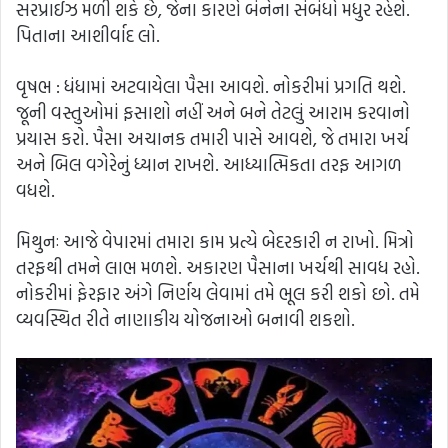
સરપ્રાઈઝ મળી શકે છે, જેના કારણે બંનેના સંબંધો મધુર રહેશે.
પિતાના આશીર્વાદ લો.
વૃષભ : ધંધામાં અટવાયેલા પૈસા આવશે. નોકરીમાં પ્રગતિ થશે.
જૂની વસ્તુઓમાં ફસાશો નહીં અને બને તેટલું આરામ કરવાનો
પ્રયાસ કરો. પૈસા અચાનક તમારી પાસે આવશે, જે તમારા ખર્ચ
અને બિલ વગેરેનું ધ્યાન રાખશે. આધ્યાત્મિકતા તરફ આગળ
વધશે.
મિથુનઃ આજે વેપારમાં તમારા કામ પ્રત્યે બેદરકારી ન રાખો. મિત્રો
તરફથી તમને લાભ મળશે. અકારણ પૈસાના ખર્ચથી સાવધ રહો.
નોકરીમાં ફેરફાર અંગે નિર્ણય લેવામાં તમે ભૂલ કરી શકો છો. તમે
વ્યવસ્થિત રીતે નાણાકીય યોજનાઓ બનાવી શકશો.