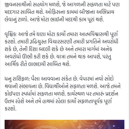
જીવનસાથીનો સહયોગ મળશે, જે આગળની સફળતા માટે પણ
મદદગાર સાબિત થશે. ઓફિસના કામમાં બીજાના અભિપ્રાય
લેવાનું ટાળો. આજે મોટા ભાઈની મદદથી કામ પૂરાં થશે.
વૃશ્ચિકઃ આજે તમે ઘણા મોટા કાર્યો તમારા આત્મવિશ્વાસથી પૂર્ણ
કરશો. તમારી રૂઢિચુસ્ત વિચારસરણી તમારી પ્રગતિને અવરોધી
શકે છે, તેની દિશા બદલી શકે છે અને તમારા માર્ગમાં અનેક
અવરોધો ઊભી કરી શકે છે. યાત્રા તમને થાક આપશે, પરંતુ
આર્થિક રીતે લાભદાયી સાબિત થશે.
ધનુ રાશિફળ: પૈસા આવવાના સંકેત છે. વેપારમાં નવો સોદો
થવાની સંભાવના છે. વિદ્યાર્થીઓને સફળતા મળશે. આજે તમને
કોઈપણ સ્પર્ધામાં સફળતા મળશે. કાર્યસ્થળ પર તમારું પ્રદર્શન
ઉત્તમ રહેશે અને તમે હાથમાં રહેલા કાર્યો સફળતાપૂર્વક પૂર્ણ
કરશો.