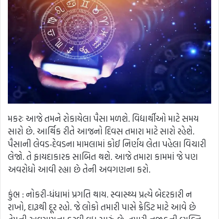
મકરઃ આજે તમને રોકાયેલા પૈસા મળશે. વિદ્યાર્થીઓ માટે સમય
સારો છે. આર્થિક રીતે આજનો દિવસ તમારા માટે સારો રહેશે.
પૈસાની લેવડ-દેવડના મામલામાં કોઈ નિર્ણય લેતા પહેલા વિચારી
લેજો. તે ફાયદાકારક સાબિત થશે. આજે તમારા કામમાં જે પણ
અવરોધો આવી રહ્યા છે તેની અવગણના કરો.
કુંભ : નોકરી-ધંધામાં પ્રગતિ થાય. સ્વાસ્થ્ય પ્રત્યે બેદરકારી ન
રાખો, દારૂથી દૂર રહો. જે લોકો તમારી પાસે ક્રેડિટ માટે આવે છે