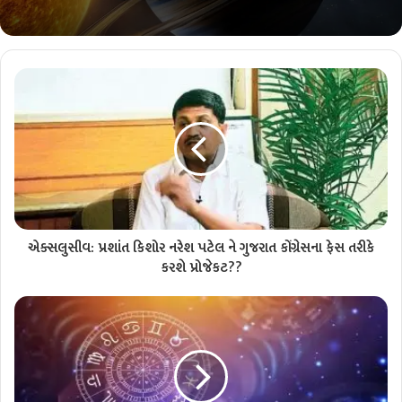
એક્સલુસીવ: પ્રશાંત કિશોર નરેશ પટેલ ને ગુજરાત કોંગ્રેસના ફેસ તરીકે
કરશે પ્રોજેકટ??