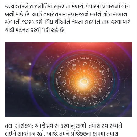
કન્યાઃ તમને રાજનીતિમાં સફળતા મળશે. વેપારમાં પ્રવાસનો યોગ
બની શકે છે. આજે તમારે તમારા સ્વાસ્થ્યને લઈને થોડા સભાન
રહેવાની જરૂર પડશે. વિદ્યાર્થીઓને તેમના લક્ષ્યોને પ્રાપ્ત કરવા માટે
થોડી મહેનત કરવી પડી શકે છે.
તુલા રાશિફળ: આજે પ્રવાસ કરવાનું ટાળો. તમારા સ્વાસ્થ્યને
લઈને સાવધાન રહો. આજે, તમને પ્રોજેક્ટના કામમાં તમારા