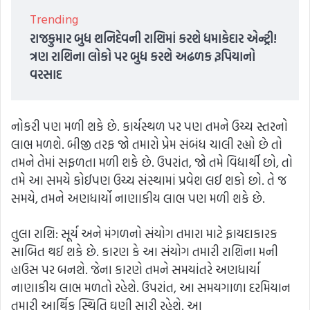
Trending
રાજકુમાર બુધ શનિદેવની રાશિમાં કરશે ધમાકેદાર એન્ટ્રી!
ત્રણ રાશિના લોકો પર બુધ કરશે અઢળક રૂપિયાનો
વરસાદ
નોકરી પણ મળી શકે છે. કાર્યસ્થળ પર પણ તમને ઉચ્ચ સ્તરનો
લાભ મળશે. બીજી તરફ જો તમારો પ્રેમ સંબંધ ચાલી રહ્યો છે તો
તમને તેમાં સફળતા મળી શકે છે. ઉપરાંત, જો તમે વિદ્યાર્થી છો, તો
તમે આ સમયે કોઈપણ ઉચ્ચ સંસ્થામાં પ્રવેશ લઈ શકો છો. તે જ
સમયે, તમને અણધાર્યો નાણાકીય લાભ પણ મળી શકે છે.
તુલા રાશિ: સૂર્ય અને મંગળનો સંયોગ તમારા માટે ફાયદાકારક
સાબિત થઈ શકે છે. કારણ કે આ સંયોગ તમારી રાશિના મની
હાઉસ પર બનશે. જેના કારણે તમને સમયાંતરે અણધાર્યા
નાણાકીય લાભ મળતો રહેશે. ઉપરાંત, આ સમયગાળા દરમિયાન
તમારી આર્થિક સ્થિતિ ઘણી સારી રહેશે. આ