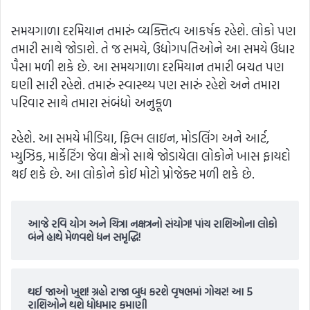
સમયગાળા દરમિયાન તમારું વ્યક્તિત્વ આકર્ષક રહેશે. લોકો પણ
તમારી સાથે જોડાશે. તે જ સમયે, ઉદ્યોગપતિઓને આ સમયે ઉધાર
પૈસા મળી શકે છે. આ સમયગાળા દરમિયાન તમારી બચત પણ
ઘણી સારી રહેશે. તમારું સ્વાસ્થ્ય પણ સારું રહેશે અને તમારા
પરિવાર સાથે તમારા સંબંધો અનુકૂળ
રહેશે. આ સમયે મીડિયા, ફિલ્મ લાઇન, મોડલિંગ અને આર્ટ,
મ્યુઝિક, માર્કેટિંગ જેવા ક્ષેત્રો સાથે જોડાયેલા લોકોને ખાસ ફાયદો
થઈ શકે છે. આ લોકોને કોઈ મોટો પ્રોજેક્ટ મળી શકે છે.
આજે રવિ યોગ અને ચિત્રા નક્ષત્રનો સંયોગ! પાંચ રાશિઓના લોકો
બંને હાથે મેળવશે ધન સમૃદ્ધિ!
થઈ જાઓ ખુશ! ગ્રહો રાજા બુધ કરશે વૃષભમાં ગોચર! આ 5
રાશિઓને થશે ધોધમાર કમાણી