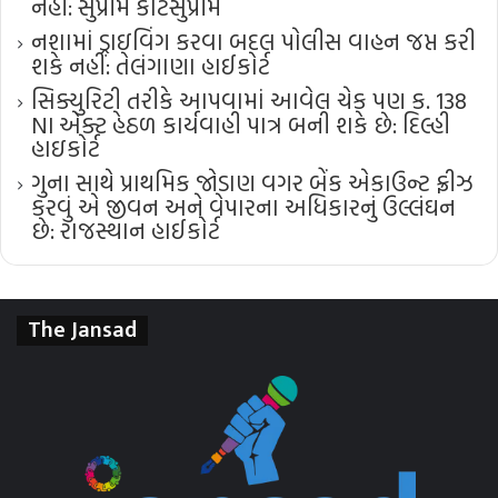
નહીં: સુપ્રીમ કોર્ટ​સુપ્રીમ
નશામાં ડ્રાઇવિંગ કરવા બદલ પોલીસ વાહન જપ્ત કરી
શકે નહીં: તેલંગાણા હાઈકોર્ટ
સિક્યુરિટી તરીકે આપવામાં આવેલ ચેક પણ ક. 138
NI એક્ટ હેઠળ કાર્યવાહી પાત્ર બની શકે છે: દિલ્હી
હાઇકોર્ટ
ગુના સાથે પ્રાથમિક જોડાણ વગર બેંક એકાઉન્ટ ફ્રીઝ
કરવું એ જીવન અને વેપારના અધિકારનું ઉલ્લંઘન
છે: રાજસ્થાન હાઈકોર્ટ
The Jansad