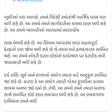
ખુશીઓ પણ આવશે. તમને વિદેશી સ્ત્રોતોથી આર્થિક લાભ પણ
મળી શકે છે. આ સમયે તમને ભાગીદારીના કામમાં લાભ મળી શકે
છે. આ સમયે વ્યાપારીઓ અણધાર્યા નાણાકીય
લાભ મેળવી શકે છે. આ સિવાય વ્યાપારમાં ઘણા મહત્વપૂર્ણ
ફેરફારો પણ જોવા મળી શકે છે જે તમારા માટે ફાયદાકારક સાબિત
થશે. આ સમયે નોકરી કરતા લોકોને કાર્યસ્થળ પર કેટલીક નવી
જવાબદારી મળી શકે છે.
કર્ક રાશિ: સૂર્ય અને મંગળનો સંયોગ તમારા માટે અનુકૂળ સાબિત
થઈ શકે છે. કારણ કે આ સંયોગ તમારી ગોચર કુંડળીના પાંચમા
ભાવમાં બનવા જઈ રહ્યો છે. તેથી, આ સમયે તમને તમારા બાળક
સાથે સંબંધિત કોઈ સારા સમાચાર મળી શકે છે. આ સમયગાળા
દરમિયાન તમને નવી