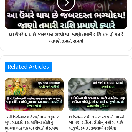
આ ઉંમરે થાય છે જબરદસ્ત ભગ્યોદય! જાણો તમારી રાશિ પ્રમાણે ક્યારે
આવશે તમારો સમય!
Related Articles
12મી ડિસેમ્બર થઈ ગ્રહોના રાજકુમાર
11 ડિસેમ્બર થી જબરદસ્ત પલ્ટી મારશે
બુધ બદલશે ત્રણ રાશિના લોકોનું
આ ત્રણ રાશિના લોકોનું નસીબ! ચારે
ભાગ્ય! અઢળક ધન સંપત્તિનો પ્રબળ
બાજુથી કમાશે ઢગલાબંધ રૂપિયા