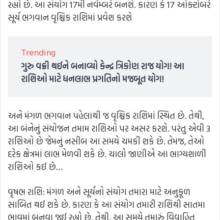
રહ્યો છે. આ સંયોગ 17મી નવેમ્બરે બનશે. કારણ કે 17 ઓક્ટોબરે
સૂર્ય ભગવાન વૃશ્ચિક રાશિમાં પ્રવેશ કરશે
Trending
ગુરુ વક્રી થઈને બનાવ્યો કેન્દ્ર ત્રિકોણ રાજ યોગ! આ
રાશિઓ માટે ધનલાભ પ્રગતિનો મજબૂત યોગ!
અને મંગળ ભગવાન પહેલાથી જ વૃશ્ચિક રાશિમાં સ્થિત છે. તેથી,
આ બંનેનું સંયોજન તમામ રાશિઓ પર અસર કરશે. પરંતુ એવી 3
રાશિઓ છે જેમનું નસીબ આ સમયે ચમકી શકે છે. તેમજ, તેઓ
દરેક ક્ષેત્રમાં લાભ મેળવી શકે છે. ચાલો જાણીએ આ ભાગ્યશાળી
રાશિઓ કઈ છે…
વૃષભ રાશિ: મંગળ અને સૂર્યનો સંયોગ તમારા માટે અનુકૂળ
સાબિત થઈ શકે છે. કારણ કે આ સંયોગ તમારી રાશિથી સાતમા
ભાવમાં બનવા જઈ રહ્યો છે. તેથી, આ સમયે તમારું વિવાહિત