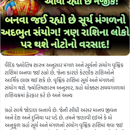
વૈદિક જ્યોતિષ શાસ્ત્ર અનુસાર મંગળ અને સૂર્યનો સંયોગ વૃશ્ચિક
રાશિમાં બનવા જઈ રહ્યો છે, જેના કારણે કેટલીક રાશિઓને
આર્થિક લાભ થઈ શકે છે. વૃશ્ચિક રાશિમાં સૂર્ય અને મંગળનો
સંયોગ થશે. જ્યોતિષશાસ્ત્ર અનુસાર, ગ્રહો ચોક્કસ સમયગાળામાં
રાશિચક્રમાં ફેરફાર કરે છે અને અન્ય
ગ્રહો સાથે જોડાણ બનાવે છે. જેની સીધી અસર માનવ જીવન
અને દેશ અને દુનિયા પર પડે છે. તમને જણાવી દઈએ કે બે
અનુકૂળ ગ્રહો સૂર્ય અને મંગળનો સંયોગ વૃશ્ચિક રાશિમાં થવા જઈ