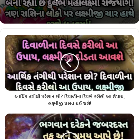
આર્થિક તંગીથી પરેશાન છો? દિવાળીના દિવસે કરીલો આ ઉપાય,
લક્ષ્મીજી પ્રસન્ન થઈ જશે!