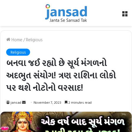
M
Home
/
Religious
Religious
બનવા જઈ રહ્યો છે સૂર્ય મંગળનો
અદભુત સંયોગ! ત્રણ રાશિના લોકો
પર થશે નોટોનો વરસાદ!
Send
jansad
November 7, 2023
2 minutes read
an
email