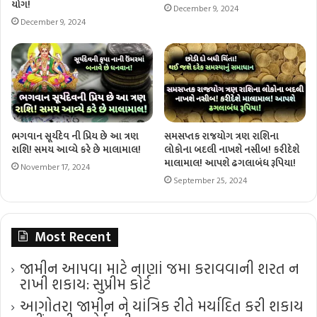
યોગ!
December 9, 2024
December 9, 2024
ભગવાન સૂર્યદેવ ની પ્રિય છે આ ત્રણ
સમસપ્તક રાજયોગ ત્રણ રાશિના
રાશિ! સમય આવ્યે કરે છે માલામાલ!
લોકોના બદલી નાખશે નસીબ! કરીદેશે
માલામાલ! આપશે ઢગલાબંધ રૂપિયા!
November 17, 2024
September 25, 2024
Most Recent
જામીન આપવા માટે નાણાં જમા કરાવવાની શરત ન
રાખી શકાય: સુપ્રીમ કોર્ટ
આગોતરા જામીન ને યાંત્રિક રીતે મર્યાદિત કરી શકાય