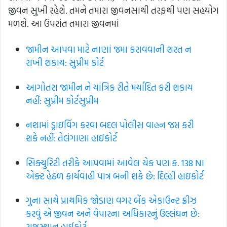
જીવન સુખી રહેશે. તમને તમારા જીવનસાથી તરફથી પણ સહયોગ
મળશે. આ ઉપરાંત તમારા જીવનમાં
જામીન આપવા માટે નાણાં જમા કરાવવાની શરત ન
રાખી શકાય: સુપ્રીમ કોર્ટ
આગોતરા જામીન ને યાંત્રિક રીતે મર્યાદિત કરી શકાય
નહીં: સુપ્રીમ કોર્ટ​સુપ્રીમ
નશામાં ડ્રાઇવિંગ કરવા બદલ પોલીસ વાહન જપ્ત કરી
શકે નહીં: તેલંગાણા હાઈકોર્ટ
સિક્યુરિટી તરીકે આપવામાં આવેલ ચેક પણ ક. 138 NI
એક્ટ હેઠળ કાર્યવાહી પાત્ર બની શકે છે: દિલ્હી હાઇકોર્ટ
ગુના સાથે પ્રાથમિક જોડાણ વગર બેંક એકાઉન્ટ ફ્રીઝ
કરવું એ જીવન અને વેપારના અધિકારનું ઉલ્લંઘન છે:
રાજસ્થાન હાઈકોર્ટ