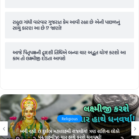
રાહુલ ગાંધી વારંવાર ગુજરાત કેમ આવી રહ્યા છે એની પાછળનું
સાચું કારણ આ છે !? જાણો!
આજે પિતૃપક્ષની દ્વાદશી તિથિએ બન્યા ચાર અદ્ભુત યોગ! કરશો આ
કામ તો લક્ષ્મીજી દોડતા આવશે
Religious
બની રહ્યો છે દુર્લભ મહાલક્ષ્મી રાજયોગ! ત્રણ રાશિના લોકો
પર લક્ષ્મીજી ચાર હાથે કરશે ધનવર્ષા!