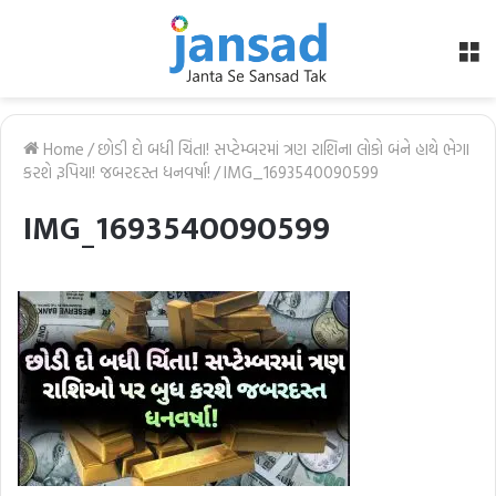
M
Home
/
છોડી દો બધી ચિંતા! સપ્ટેમ્બરમાં ત્રણ રાશિના લોકો બંને હાથે ભેગા
કરશે રૂપિયા! જબરદસ્ત ધનવર્ષા!
/
IMG_1693540090599
IMG_1693540090599