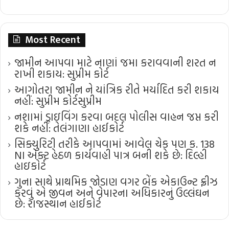
Most Recent
જામીન આપવા માટે નાણાં જમા કરાવવાની શરત ન
રાખી શકાય: સુપ્રીમ કોર્ટ
આગોતરા જામીન ને યાંત્રિક રીતે મર્યાદિત કરી શકાય
નહીં: સુપ્રીમ કોર્ટ​સુપ્રીમ
નશામાં ડ્રાઇવિંગ કરવા બદલ પોલીસ વાહન જપ્ત કરી
શકે નહીં: તેલંગાણા હાઈકોર્ટ
સિક્યુરિટી તરીકે આપવામાં આવેલ ચેક પણ ક. 138
NI એક્ટ હેઠળ કાર્યવાહી પાત્ર બની શકે છે: દિલ્હી
હાઇકોર્ટ
ગુના સાથે પ્રાથમિક જોડાણ વગર બેંક એકાઉન્ટ ફ્રીઝ
કરવું એ જીવન અને વેપારના અધિકારનું ઉલ્લંઘન
છે: રાજસ્થાન હાઈકોર્ટ