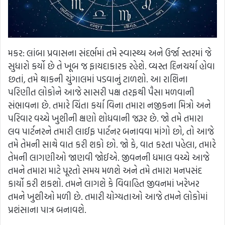
મકર: લાંબા પ્રવાસના સંદર્ભમાં તમે સ્વાસ્થ્ય અને ઉર્જા સ્તરમાં જે
સુધારો કર્યો છે તે ખૂબ જ ફાયદાકારક રહેશે. વ્યસ્ત દિનચર્યા હોવા
છતાં, તમે થાકની ચુંગાલમાં પડવાનું ટાળશો. આ રાશિના
પરિણીત લોકોને આજે સાસરી પક્ષ તરફથી પૈસા મળવાની
સંભાવના છે. તમારે ચિંતા કર્યા વિના તમારા નજીકના મિત્રો અને
પરિવાર વચ્ચે ખુશીની ક્ષણો શોધવાની જરૂર છે. જો તમે તમારા
લવ પાર્ટનરને તમારી લાઈફ પાર્ટનર બનાવવા માંગો છો, તો આજે
તમે તેમની સાથે વાત કરી શકો છો. જો કે, વાત કરતા પહેલા, તમારે
તેમની લાગણીઓ જાણવી જોઈએ. જીવનની ધમાલ વચ્ચે આજે
તમને તમારા માટે પૂરતો સમય મળશે અને તમે તમારા મનપસંદ
કાર્યો કરી શકશો. તમને લાગશે કે વિવાહિત જીવનમાં ખરેખર
તમને ખુશીઓ મળી છે. તમારી યોગ્યતાઓ આજે તમને લોકોમાં
પ્રશંસાના પાત્ર બનાવશે.