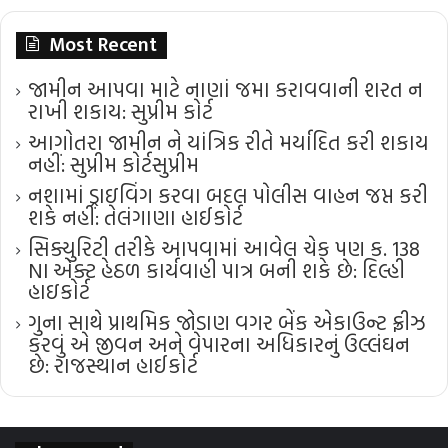
Most Recent
જામીન આપવા માટે નાણાં જમા કરાવવાની શરત ન
રાખી શકાય: સુપ્રીમ કોર્ટ
આગોતરા જામીન ને યાંત્રિક રીતે મર્યાદિત કરી શકાય
નહીં: સુપ્રીમ કોર્ટ​સુપ્રીમ
નશામાં ડ્રાઇવિંગ કરવા બદલ પોલીસ વાહન જપ્ત કરી
શકે નહીં: તેલંગાણા હાઈકોર્ટ
સિક્યુરિટી તરીકે આપવામાં આવેલ ચેક પણ ક. 138
NI એક્ટ હેઠળ કાર્યવાહી પાત્ર બની શકે છે: દિલ્હી
હાઇકોર્ટ
ગુના સાથે પ્રાથમિક જોડાણ વગર બેંક એકાઉન્ટ ફ્રીઝ
કરવું એ જીવન અને વેપારના અધિકારનું ઉલ્લંઘન
છે: રાજસ્થાન હાઈકોર્ટ