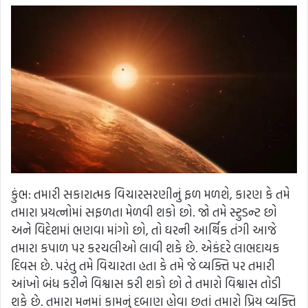
કુંભ: તમારી સકારાત્મક વિચારસરણીનું ફળ મળશે, કારણ કે તમે
તમારા પ્રયત્નોમાં સફળતા મેળવી શકો છો. જો તમે સ્ટુડન્ટ છો
અને વિદેશમાં ભણવા માંગો છો, તો ઘરની આર્થિક તંગી આજે
તમારા કપાળ પર કરચલીઓ લાવી શકે છે. એકંદરે લાભદાયક
દિવસ છે. પરંતુ તમે વિચારતા હતા કે તમે જે વ્યક્તિ પર તમારી
આંખો બંધ કરીને વિશ્વાસ કરી શકો છો તે તમારો વિશ્વાસ તોડી
શકે છે. તમારા મનમાં કામનું દબાણ હોવા છતાં તમારો પ્રિય વ્યક્તિ