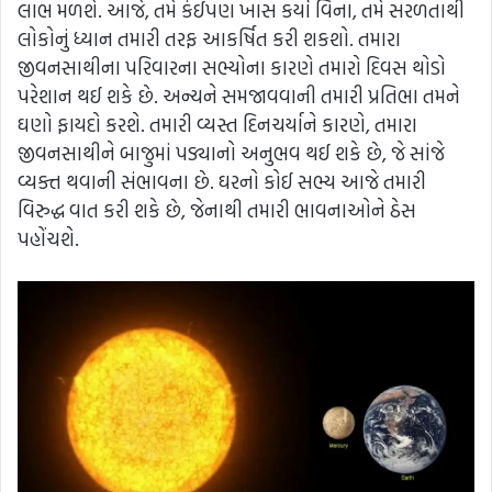
લાભ મળશે. આજે, તમે કંઈપણ ખાસ કર્યા વિના, તમે સરળતાથી
લોકોનું ધ્યાન તમારી તરફ આકર્ષિત કરી શકશો. તમારા
જીવનસાથીના પરિવારના સભ્યોના કારણે તમારો દિવસ થોડો
પરેશાન થઈ શકે છે. અન્યને સમજાવવાની તમારી પ્રતિભા તમને
ઘણો ફાયદો કરશે. તમારી વ્યસ્ત દિનચર્યાને કારણે, તમારા
જીવનસાથીને બાજુમાં પડ્યાનો અનુભવ થઈ શકે છે, જે સાંજે
વ્યક્ત થવાની સંભાવના છે. ઘરનો કોઈ સભ્ય આજે તમારી
વિરુદ્ધ વાત કરી શકે છે, જેનાથી તમારી ભાવનાઓને ઠેસ
પહોંચશે.