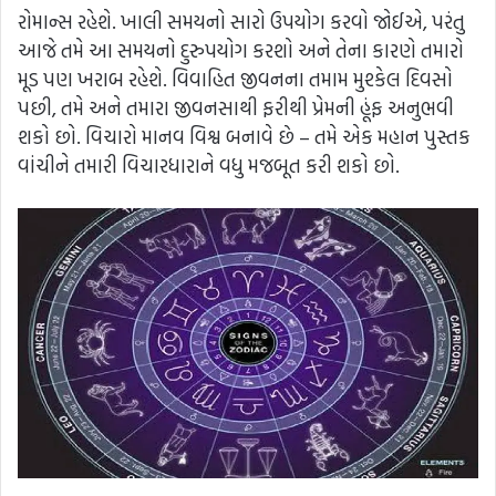
રોમાન્સ રહેશે. ખાલી સમયનો સારો ઉપયોગ કરવો જોઈએ, પરંતુ
આજે તમે આ સમયનો દુરુપયોગ કરશો અને તેના કારણે તમારો
મૂડ પણ ખરાબ રહેશે. વિવાહિત જીવનના તમામ મુશ્કેલ દિવસો
પછી, તમે અને તમારા જીવનસાથી ફરીથી પ્રેમની હૂંફ અનુભવી
શકો છો. વિચારો માનવ વિશ્વ બનાવે છે – તમે એક મહાન પુસ્તક
વાંચીને તમારી વિચારધારાને વધુ મજબૂત કરી શકો છો.