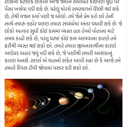
રાશિના કેટલાક લોકોને આજે જમીન સંબંધિત કોઈપણ મુદ્દા પર
પૈસા ખર્ચવા પડી શકે છે. ઘરેલું મોરચે સમસ્યાઓ ઊભી થઈ શકે
છે, તેથી વજન કર્યા પછી જ બોલો. તમે જેને પ્રેમ કરો છો તેની
સાથે તમારું કઠોર વલણ તમારા સંબંધોમાં અંતર વધારી શકે છે. જે
લોકો અત્યાર સુધી કોઈ કામમાં વ્યસ્ત હતા તેઓ પોતાના માટે
સમય કાઢી શકે છે, પરંતુ ઘરમાં કોઈ કામ આવવાના કારણે તમે
ફરીથી વ્યસ્ત થઈ શકો છો. તમારે તમારા જીવનસાથીના કારણે
આડેધડ બહાર જવું પડી શકે છે, જે પછીથી તમારી આશંકાનું
કારણ બનશે. સ્ટાર્સ એ વાતનો સંકેત આપી રહ્યા છે કે આજે તમે
તમારો દિવસ ટીવી જોવામાં પસાર કરી શકો છો.