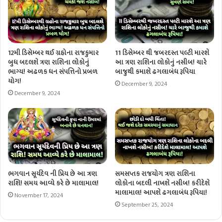
12મી ડિસેમ્બર થઈ ગ્રહોના રાજકુમાર
11 ડિસેમ્બર થી જબરદસ્ત પલ્ટી મારશે
બુધ બદલશે ત્રણ રાશિના લોકોનું
આ ત્રણ રાશિના લોકોનું નસીબ! ચારે
ભાગ્ય! અઢળક ધન સંપત્તિનો પ્રબળ
બાજુથી કમાશે ઢગલાબંધ રૂપિયા
યોગ!
December 9, 2024
December 9, 2024
ભગવાન સૂર્યદેવ ની પ્રિય છે આ ત્રણ
સમસપ્તક રાજયોગ ત્રણ રાશિના
રાશિ! સમય આવ્યે કરે છે માલામાલ!
લોકોના બદલી નાખશે નસીબ! કરીદેશે
માલામાલ! આપશે ઢગલાબંધ રૂપિયા!
November 17, 2024
September 25, 2024