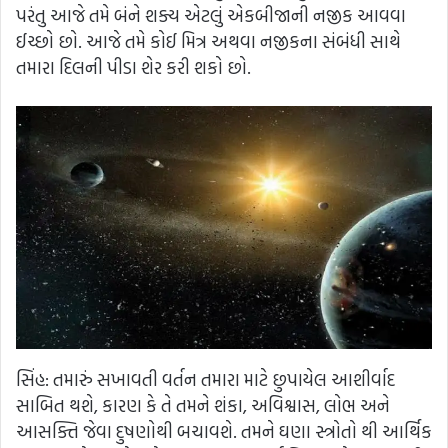
પરંતુ આજે તમે બંને શક્ય એટલું એકબીજાની નજીક આવવા
ઈચ્છો છો. આજે તમે કોઈ મિત્ર અથવા નજીકના સંબંધી સાથે
તમારા દિલની પીડા શેર કરી શકો છો.
સિંહ: તમારું સખાવતી વર્તન તમારા માટે છુપાયેલ આશીર્વાદ
સાબિત થશે, કારણ કે તે તમને શંકા, અવિશ્વાસ, લોભ અને
આસક્તિ જેવા દુષણોથી બચાવશે. તમને ઘણા સ્ત્રોતો થી આર્થિક