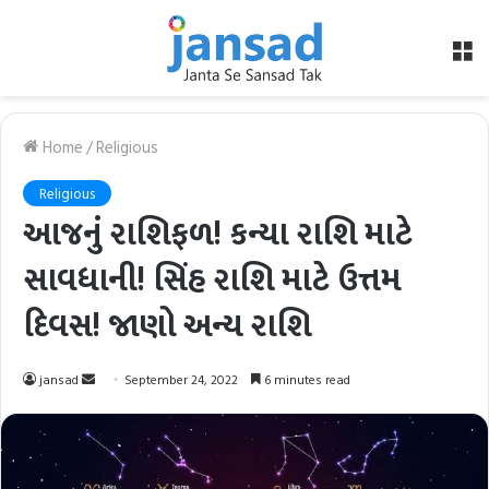
M
Home
/
Religious
Religious
આજનું રાશિફળ! કન્યા રાશિ માટે
સાવધાની! સિંહ રાશિ માટે ઉત્તમ
દિવસ! જાણો અન્ય રાશિ
Send
jansad
September 24, 2022
6 minutes read
an
email