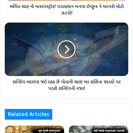
અમિત શાહ નો માસ્ટરસ્ટ્રોક! વડાપ્રધાન બનવા ઇચ્છુક ને આપશે મોટો
ઝટકો!
શનિદેવ બદલવા જઈ રહ્યા છે પોતાની ચાલ! આ રાશિના જાતકો પર
પડશે શનિદેવની નજર!
Related Articles