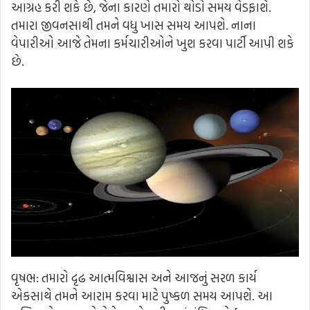
આગ્રહ કરી શકે છે, જેના કારણે તમારો થોડો સમય વેડફાશે.
તમારા જીવનસાથી તમને વધુ ખાસ સમય આપશે. નાના
વેપારીઓ આજે તેમના કર્મચારીઓને ખુશ કરવા પાર્ટી આપી શકે
છે.
વૃષભ: તમારો દૃઢ આત્મવિશ્વાસ અને આજનું સરળ કાર્ય
એકસાથે તમને આરામ કરવા માટે પુષ્કળ સમય આપશે. આ