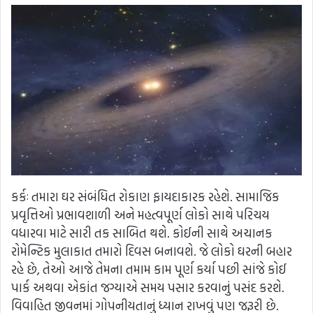
કર્કઃ તમારા ઘર સંબંધિત રોકાણ ફાયદાકારક રહેશે. સામાજિક
પ્રવૃત્તિઓ પ્રભાવશાળી અને મહત્વપૂર્ણ લોકો સાથે પરિચય
વધારવા માટે સારી તક સાબિત થશે. કોઈની સાથે અચાનક
રોમેન્ટિક મુલાકાત તમારો દિવસ બનાવશે. જે લોકો ઘરની બહાર
રહે છે, તેઓ આજે તેમના તમામ કામ પૂર્ણ કર્યા પછી સાંજે કોઈ
પાર્ક અથવા એકાંત જગ્યાએ સમય પસાર કરવાનું પસંદ કરશે.
વિવાહિત જીવનમાં ગોપનીયતાનું ધ્યાન રાખવું પણ જરૂરી છે.