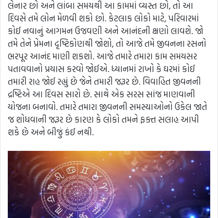
લેનાર છો અને લાંબા સમયથી આ કામમાં વ્યસ્ત છો, તો આ
દિવસે તમે લોન મેળવી શકો છો. કેટલાક લોકો માટે, પરિવારમાં
કોઈ નવાનું આગમન ઉજવણી અને આનંદની ક્ષણો લાવશે. જો
તમે તેને પ્રેમના દૃષ્ટિકોણથી જોશો, તો આજે તમે જીવનના રસનો
ભરપૂર આનંદ માણી શકશો. આજે તમારે તમારા કામ સમયસર
પતાવવાનો પ્રયાસ કરવો જોઈએ. ધ્યાનમાં રાખો કે ઘરમાં કોઈ
તમારી રાહ જોઈ રહ્યું છે જેને તમારી જરૂર છે. વિવાહિત જીવનની
દ્રષ્ટિએ આ દિવસ સારો છે. સાથે એક સરસ સાંજ માણવાની
યોજના બનાવો. તમારે તમારા જીવનની સમસ્યાઓનો ઉકેલ જાતે
જ શોધવાની જરૂર છે કારણ કે લોકો તમને ફક્ત સલાહ આપી
શકે છે અને બીજું કંઈ નથી.