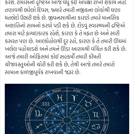
કરશે. રોમાંસની દૃષ્ટિએ આજે ​​વધુ કંઈ અપેક્ષા રાખી શકાય નહીં.
તણાવથી ભરેલો દિવસ, જ્યારે તમારી નજીકના લોકોથી ઘણા
મતભેદો ઉભરી શકે છે. જીવનસાથીના કારણે તમારે માનસિક
અશાંતિનો સામનો કરવો પડી શકે છે. દોડવું સ્વાસ્થ્યની દ્રષ્ટિએ
તમારા માટે ફાયદાકારક રહેશે, કારણ કે તે મફત છે અને સારી
કસરત પણ છે. આલ્કોહોલથી દૂર રહો, કારણ કે તે તમારી ઊંઘમાં
ખલેલ પહોંચાડશે અને તમને ઊંડા આરામથી વંચિત કરી શકે છે.
આજે તમારી ઓફિસમાં કોઈ સહકર્મી તમારી કીમતી
ચીજવસ્તુઓની ચોરી કરી શકે છે, તેથી આજે તમારે તમારો
સામાન કાળજીપૂર્વક રાખવાની જરૂર છે.