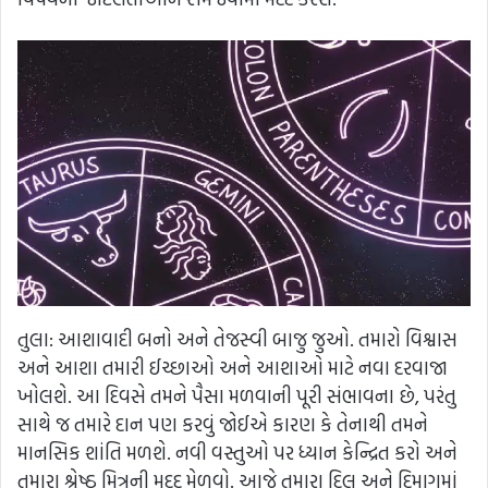
તુલા: આશાવાદી બનો અને તેજસ્વી બાજુ જુઓ. તમારો વિશ્વાસ
અને આશા તમારી ઈચ્છાઓ અને આશાઓ માટે નવા દરવાજા
ખોલશે. આ દિવસે તમને પૈસા મળવાની પૂરી સંભાવના છે, પરંતુ
સાથે જ તમારે દાન પણ કરવું જોઈએ કારણ કે તેનાથી તમને
માનસિક શાંતિ મળશે. નવી વસ્તુઓ પર ધ્યાન કેન્દ્રિત કરો અને
તમારા શ્રેષ્ઠ મિત્રની મદદ મેળવો. આજે તમારા દિલ અને દિમાગમાં