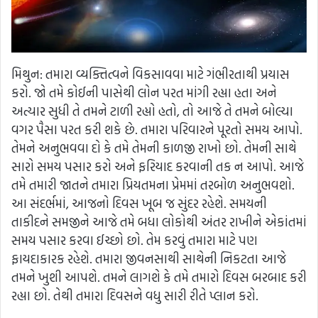
મિથુન: તમારા વ્યક્તિત્વને વિકસાવવા માટે ગંભીરતાથી પ્રયાસ
કરો. જો તમે કોઈની પાસેથી લોન પરત માંગી રહ્યા હતા અને
અત્યાર સુધી તે તમને ટાળી રહ્યો હતો, તો આજે તે તમને બોલ્યા
વગર પૈસા પરત કરી શકે છે. તમારા પરિવારને પૂરતો સમય આપો.
તેમને અનુભવવા દો કે તમે તેમની કાળજી રાખો છો. તેમની સાથે
સારો સમય પસાર કરો અને ફરિયાદ કરવાની તક ન આપો. આજે
તમે તમારી જાતને તમારા પ્રિયતમના પ્રેમમાં તરબોળ અનુભવશો.
આ સંદર્ભમાં, આજનો દિવસ ખૂબ જ સુંદર રહેશે. સમયની
તાકીદને સમજીને આજે તમે બધા લોકોથી અંતર રાખીને એકાંતમાં
સમય પસાર કરવા ઈચ્છો છો. તેમ કરવું તમારા માટે પણ
ફાયદાકારક રહેશે. તમારા જીવનસાથી સાથેની નિકટતા આજે
તમને ખુશી આપશે. તમને લાગશે કે તમે તમારો દિવસ બરબાદ કરી
રહ્યા છો. તેથી તમારા દિવસને વધુ સારી રીતે પ્લાન કરો.