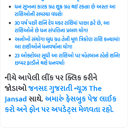
ધન સુખના કારક ગ્રહ શુક્ર ગ્રહ થઈ રકહ્યા છે અસ્ત! આ
રાશિઓની સમસ્યા વધશે!
30 વર્ષ પછી શનિ દેવ મકર રાશિમાં પાછા ફરે છે, આ
રાશિઓને છે ધન સંપત્તિના પ્રબળ યોગ!
અનોખો સંયોગ! બુધ ગ્રહ તેની મૂળ ત્રિકોણ રાશિ કન્યામાં!
આ રાશીઓને ધનવર્ષાના યોગ!
23 ઓક્ટોબર સુધી આ રાશિઓ પર મહેરબાન રહેશે શનિ!
છપ્પર ફાડીને થશે ધનવર્ષા!
નીચે આપેલી લીંક પર ક્લિક કરીને
જોડાઓ
જનસદ ગુજરાતી ન્યૂઝ
The
Jansad
સાથે.
અમારું ફેસબુક પેજ લાઈક
કરો અને ફોન પર અપડેટ્સ મેળવતા રહો.