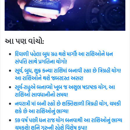
આ પણ વાંચો:
દિવાળી પહેલા બુધ ગ્રહ થશે માર્ગી! આ રાશિઓને ધન
સંપત્તિ સાથે પ્રગતિના યોગો!
સૂર્ય, બુધ, શુક્ર કન્યા રાશિમાં બનાવી રહ્યા છે ત્રિગ્રહી યોગ!
આ રાશિઓને થશે જબરદસ્ત અસર!
સૂર્ય-રાહુએ બનાવ્યો ખૂબ જ અશુભ ષડાષ્ટક યોગ, આ
રાશિઓ સાવધાનીનો સમય!
નવરાત્રી માં બની રહ્યો છે શક્તિશાળી ત્રિગ્રહી યોગ, ચમકી
શકે છે આ રાશિઓનું ભાગ્ય!
59 વર્ષ પછી ધન રાજ યોગ બનવાથી આ રાશિઓનું ભાગ્ય
ચમકશે! શનિ ગુરુની રહેશે વિશેષ કૃપા!