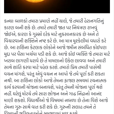
કન્યાઃ બાળકો તમારા પ્રમાણે નહીં ચાલે, જે તમારી હેરાનગતિનું
કારણ બની શકે છે. તમારે તમારી જાત પર નિયંત્રણ રાખવું
જોઈએ, કારણ કે ગુસ્સો દરેક માટે નુકસાનકારક છે અને તે
વિચારવાની શક્તિને નષ્ટ કરે છે. આ માત્ર મુશ્કેલીમાં વધારો કરે
છે. આ રાશિના કેટલાક લોકોને આજે જમીન સંબંધિત કોઈપણ
મુદ્દા પર પૈસા ખર્ચવા પડી શકે છે. આજે કોઈ વ્યક્તિ જે તમારા માટે
ખરાબ લાગણી ધરાવે છે તે મામલાનો ઉકેલ લાવવા અને તમારી
સાથે શાંતિ કરવા માટે પહેલ કરશે. તમારો પ્રિય તમારી પાસેથી
વચન માંગશે, પરંતુ એવું વચન ન આપો જે તમે પૂર્ણ કરી શકતા
નથી. આ રાશિના લોકો આજે તેમના ફાજલ સમયમાં રચનાત્મક
કાર્ય કરવાની યોજના બનાવશે, પરંતુ તેમની યોજના પૂર્ણ થશે
નહીં. ઘરેલું મોરચે તમે સારા ભોજન અને ગાઢ નિંદ્રાનો આનંદ
માણી શકશો. વિદ્યાર્થીઓ જે વિષયમાં નબળા છે તેના વિશે આજે
તેમના ગુરુ સાથે વાત કરી શકે છે. ગુરુની સલાહ તમને તે
વિષયની જટિલતાઓને સમજવામાં મદદ કરશે.