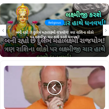
Religious
બની રહ્યો છે દુર્લભ મહાલક્ષ્મી રાજયોગ! ત્રણ રાશિના લોકો
પર લક્ષ્મીજી ચાર હાથે કરશે ધનવર્ષા!