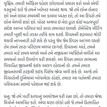
વૃશ્ચિક: તમારી ઑફિસ વહેલા છોડવાનો પ્રયાસ કરો અને એવી
વસ્તુઓ કરો જે તમને ખરેખર આનંદ થાય. જો તમે લોન લેનાર
છો અને લાંબા સમયથી આ કામમાં વ્યસ્ત છો, તો આ દિવસે તમે
લોન મેળવી શકો છો. પોસ્ટ અથવા ઈ-મેલ દ્વારા કોઈ મહત્વપૂર્ણ
સંદેશ આખા પરિવાર માટે સારા સમાચાર લાવશે. રોમેન્ટિક મીટિંગ
તમારી ખુશી માટે તડકા તરીકે કામ કરશે. દિવસની શરૂઆત થોડી
થકવી નાખનારી રહી શકે છે પરંતુ જેમ જેમ દિવસ આગળ વધશે
તેમ તમને સારા પરિણામ મળવા લાગશે. દિવસના અંતે, તમને
તમારા માટે સમય મળશે અને તમે નજીકના વ્યક્તિને મળીને આ
સમયનો સારો ઉપયોગ કરી શકશો. આ દિવસ તમારા સામાન્ય
વિવાહિત જીવનથી કંઈક અલગ રહેવાનો છે. તમને તમારા
જીવનસાથી તરફથી કંઈક વિશેષ જોવા મળી શકે છે. આજે તમે
વિચારોની દુનિયામાં ખોવાયેલા રહેશો, તમારા આ વર્તનથી તમારા
પરિવારના સભ્યો પરેશાન થઈ શકે છે.
ધનુ: જો તમે પાર્ટી કરવાનું આયોજન કરી રહ્યા છો, તો તમારા શ્રેષ્ઠ
મિત્રોને આમંત્રિત કરો. એવા ઘણા લોકો હશે જે તમને ઉત્સાહિત