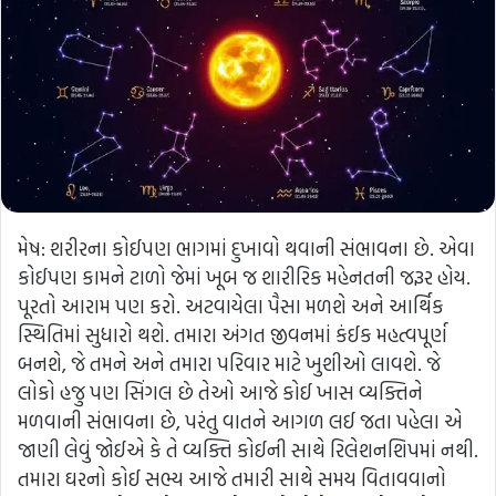
મેષ: શરીરના કોઈપણ ભાગમાં દુખાવો થવાની સંભાવના છે. એવા
કોઈપણ કામને ટાળો જેમાં ખૂબ જ શારીરિક મહેનતની જરૂર હોય.
પૂરતો આરામ પણ કરો. અટવાયેલા પૈસા મળશે અને આર્થિક
સ્થિતિમાં સુધારો થશે. તમારા અંગત જીવનમાં કંઈક મહત્વપૂર્ણ
બનશે, જે તમને અને તમારા પરિવાર માટે ખુશીઓ લાવશે. જે
લોકો હજુ પણ સિંગલ છે તેઓ આજે કોઈ ખાસ વ્યક્તિને
મળવાની સંભાવના છે, પરંતુ વાતને આગળ લઈ જતા પહેલા એ
જાણી લેવું જોઈએ કે તે વ્યક્તિ કોઈની સાથે રિલેશનશિપમાં નથી.
તમારા ઘરનો કોઈ સભ્ય આજે તમારી સાથે સમય વિતાવવાનો