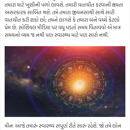
તમારા માટે ખુશીની પળો લાવશે. તમારી વાતચીત કરવાની ક્ષમતા
અસરકારક સાબિત થશે. તમે તમારા જીવનસાથી સાથે સારી
વાતચીત કરી શકો છો; તમને લાગશે કે તમારા બંને વચ્ચે કેટલો
પ્રેમ છે. સોશિયલ મીડિયા પર વધુ પડતો સમય વિતાવવો એ માત્ર
સમયનો વ્યય જ નથી પણ સ્વાસ્થ્ય માટે પણ સારો નથી.
મીનઃ આજે તમારું સ્વાસ્થ્ય સંપૂર્ણ રીતે સારું રહેશે. જો તમે લોન