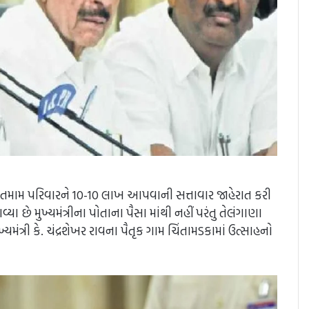
ડકાના તમામ પરિવારને 10-10 લાખ આપવાની સત્તાવાર જાહેરાત કરી
 છે મુખ્યમંત્રીના પોતાના પૈસા માંથી નહીં પરંતુ તેલંગાણા
ત્રી કે. ચંદ્રશેખર રાવના પૈતૃક ગામ ચિંતામડકામાં ઉત્સાહનો