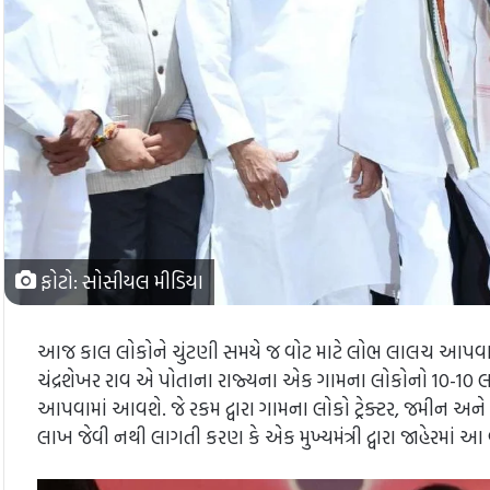
ફોટો: સોસીયલ મીડિયા
આજ કાલ લોકોને ચુંટણી સમયે જ વોટ માટે લોભ લાલચ આપવામાં આવે
ચંદ્રશેખર રાવ એ પોતાના રાજ્યના એક ગામના લોકોનો 10-10
આપવામાં આવશે. જે રકમ દ્વારા ગામના લોકો ટ્રેક્ટર, જમીન અને
લાખ જેવી નથી લાગતી કરણ કે એક મુખ્યમંત્રી દ્વારા જાહેરમાં આ