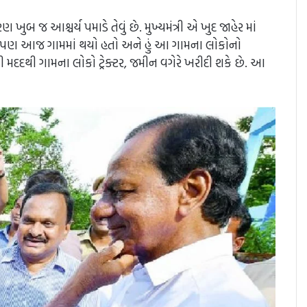
જ આશ્ચર્ય પમાડે તેવું છે. મુખ્યમંત્રી એ ખુદ જાહેર માં
જન્મ પણ આજ ગામમાં થયો હતો અને હું આ ગામના લોકોનો
ી મદદથી ગામના લોકો ટ્રેક્ટર, જમીન વગેરે ખરીદી શકે છે. આ