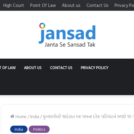
High Court
Point Of Law
About us
Contact Us
Privacy Po
T OF LAW
ABOUT US
CONTACT US
PRIVACY POLICY
Home
/
India
/
મુખ્યમંત્રીની જાહેરાત આ ગામના દરેક પરિવારને મળશે 10
India
Politics