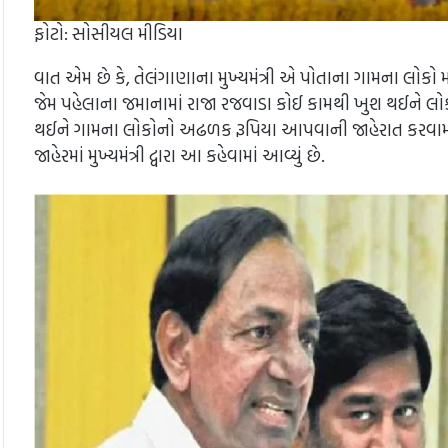
ફોટો: સોસીયલ મીડિયા
વાત એમ છે કે, તેલંગાણાના મુખ્યમંત્રી એ પોતાના ગામના લોકો 
જેમ પહેલાના જમાનામાં રાજા રજવાડા કોઈ કામથી ખુશ થઈને લોકો
થઈને ગામના લોકોનો અઢળક રૂપિયા આપવાની જાહેરાત કરવામ
જાહેરમાં મુખ્યમંત્રી દ્વારા આ કહેવામાં આવ્યું છે.