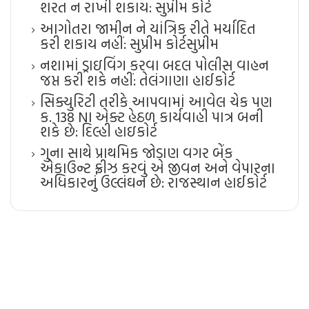
શરત ન રાખી શકાય: સુપ્રીમ કોર્ટ
આગોતરા જામીન ને યાંત્રિક રીતે મર્યાદિત
કરી શકાય નહીં: સુપ્રીમ કોર્ટ​સુપ્રીમ
નશામાં ડ્રાઇવિંગ કરવા બદલ પોલીસ વાહન
જપ્ત કરી શકે નહીં: તેલંગાણા હાઈકોર્ટ
સિક્યુરિટી તરીકે આપવામાં આવેલ ચેક પણ
ક. 138 NI એક્ટ હેઠળ કાર્યવાહી પાત્ર બની
શકે છે: દિલ્હી હાઇકોર્ટ
ગુના સાથે પ્રાથમિક જોડાણ વગર બેંક
એકાઉન્ટ ફ્રીઝ કરવું એ જીવન અને વેપારના
અધિકારનું ઉલ્લંઘન છે: રાજસ્થાન હાઈકોર્ટ