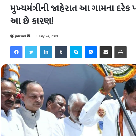
મુખ્યમંત્રીની જાહેરાત આ ગામના દરેક
આ છે કારણ!
Send
jansad
July 24, 2019
an
Facebook
Twitter
LinkedIn
Tumblr
Skype
Messenger
Share via Email
Pri
email