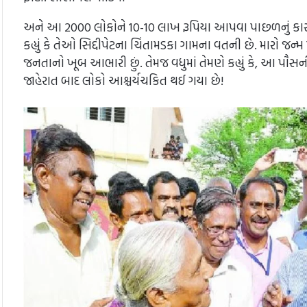
અને આ 2000 લોકોને 10-10 લાખ રૂપિયા આપવા પાછળનું કારણ ખુબ 
કહ્યું કે તેઓ સિદ્દીપેટના ચિંતામડકા ગામના વતની છે. મારો 
જનતાનો ખૂબ આભારી છું. તેમજ વધુમાં તેમણે કહ્યું કે, આ પૌસન
જાહેરાત બાદ લોકો આશ્ચર્યચકિત થઈ ગયા છે!