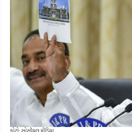
ફોટો: સોસીયલ મીડિયા