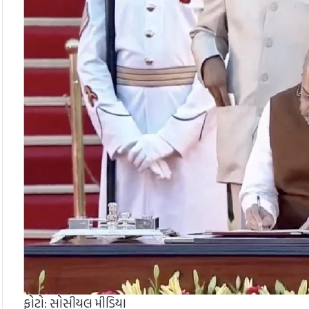
ફોટો: સોસીયલ મીડિયા