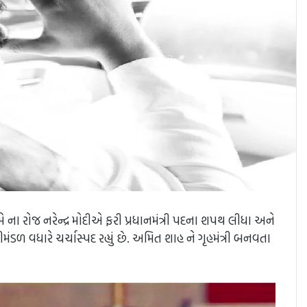
 ના રોજ નરેન્દ્ર મોદીએ ફરી પ્રધાનમંત્રી પદના શપથ લીધા અને
ડળ વધારે ચર્ચાસ્પદ રહ્યું છે. અમિત શાહ ને ગૃહમંત્રી બનવતા