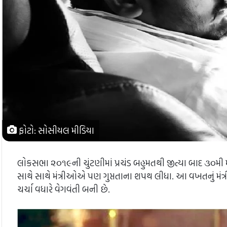
ફોટો: સોસીયલ મીડિયા
લોકસભા ૨૦૧૯ની ચુંટણીમાં પ્રચંડ બહુમતથી જીત્યા બાદ ૩૦મી મે
સાથે સાથે મંત્રીઓએ પણ ગુપ્તતાના શપથ લીધા. આ વખતનું મંત્રીમં
ચર્ચા વધારે વેગવંતી બની છે.