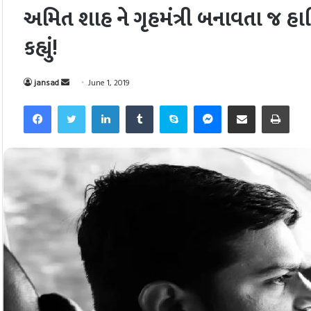
અમિત શાહ ને ગૃહમંત્રી બનાવતા જ હાર્દ
કહ્યું!
Send
jansad
June 1, 2019
an
Facebook
Twitter
LinkedIn
Tumblr
Skype
Messenger
Share via Email
Pri
email