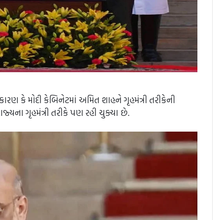
 કારણ કે મોદી કેબિનેટમાં અમિત શાહને ગૃહમંત્રી તરીકેની
ના ગૃહમંત્રી તરીકે પણ રહી ચુક્યા છે.