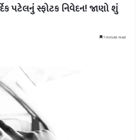
િક પટેલનું સ્ફોટક નિવેદન! જાણો શું
1 minute read
nt