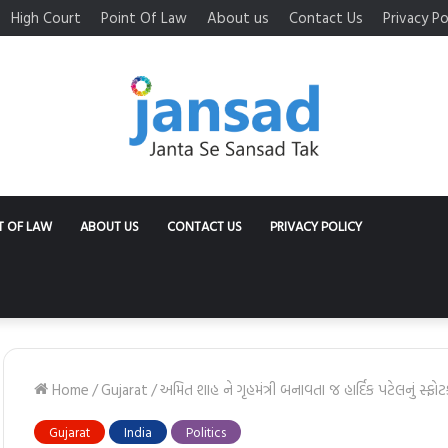
High Court
Point Of Law
About us
Contact Us
Privacy Po
T OF LAW
ABOUT US
CONTACT US
PRIVACY POLICY
Home
/
Gujarat
/
અમિત શાહ ને ગૃહમંત્રી બનાવતા જ હાર્દિક પટેલનું સ્ફોટક 
Gujarat
India
Politics