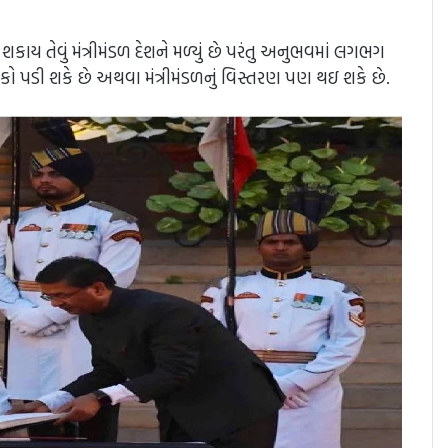
કાય તેવું મંત્રીમંડળ દેશને મળ્યું છે પરંતુ અનુભવમાં લગભગ
 પડી શકે છે અથવા મંત્રીમંડળનું વિસ્તરણ પણ થઇ શકે છે.