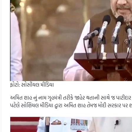
ફોટો: સોસીયલ મીડિયા
અમિત શાહ નું નામ ગૃહમંત્રી તરીકે જાહેર થતાની સાથે જ પાટીદાર
પટેલે સોશિયલ મીડિયા દ્વારા અમિત શાહ તેમજ મોદી સરકાર પર શા