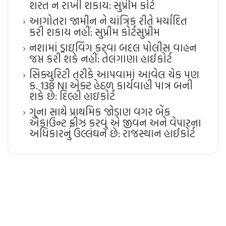
શરત ન રાખી શકાય: સુપ્રીમ કોર્ટ
આગોતરા જામીન ને યાંત્રિક રીતે મર્યાદિત
કરી શકાય નહીં: સુપ્રીમ કોર્ટ​સુપ્રીમ
નશામાં ડ્રાઇવિંગ કરવા બદલ પોલીસ વાહન
જપ્ત કરી શકે નહીં: તેલંગાણા હાઈકોર્ટ
સિક્યુરિટી તરીકે આપવામાં આવેલ ચેક પણ
ક. 138 NI એક્ટ હેઠળ કાર્યવાહી પાત્ર બની
શકે છે: દિલ્હી હાઇકોર્ટ
ગુના સાથે પ્રાથમિક જોડાણ વગર બેંક
એકાઉન્ટ ફ્રીઝ કરવું એ જીવન અને વેપારના
અધિકારનું ઉલ્લંઘન છે: રાજસ્થાન હાઈકોર્ટ