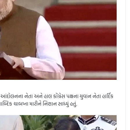
 આંદોલનના નેતા અને હાલ કોંગ્રેસ પક્ષના યુવાન નેતા હાર્દિક
બ્દિક ચાબખા મારીને નિશાન સાધ્યું હતું.