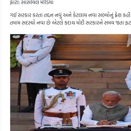
ફોટો: સોસીયલ મીડિયા
ગઈ સરકાર કરતા તદ્દન નવું અને કેટલાય નવા સભ્યોનું ફ્રેશ કહી શ
તમામ સદસ્યો નવા છે એટલે કદાચ મોદી સરકારને સમય જતા ફટકો