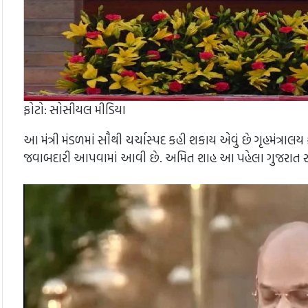
ફોટો: સોસીયલ મીડિયા
આ મંત્રી મંડળમાં સૌથી ચર્ચાસ્પદ કહી શકાય એવું છે ગૃહમંત્રાલય
જવાબદારી આપવામાં આવી છે. અમિત શાહ આ પહેલા ગુજરાત રાજ્ય