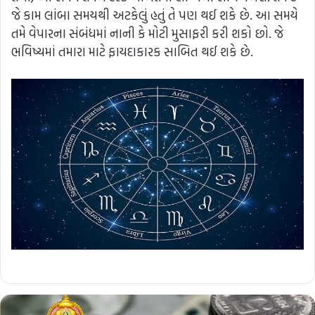
જે કામ લાંબા સમયથી અટકેલું હતું તે પણ થઈ શકે છે. આ સમયે
તમે વેપારના સંબંધમાં નાની કે મોટી મુસાફરી કરી શકો છો. જે
ભવિષ્યમાં તમારા માટે ફાયદાકારક સાબિત થઈ શકે છે.