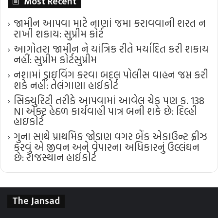
Most Recent
જામીન આપવા માટે નાણાં જમા કરાવવાની શરત ન
રાખી શકાય: સુપ્રીમ કોર્ટ
આગોતરા જામીન ને યાંત્રિક રીતે મર્યાદિત કરી શકાય
નહીં: સુપ્રીમ કોર્ટ​સુપ્રીમ
નશામાં ડ્રાઇવિંગ કરવા બદલ પોલીસ વાહન જપ્ત કરી
શકે નહીં: તેલંગાણા હાઈકોર્ટ
સિક્યુરિટી તરીકે આપવામાં આવેલ ચેક પણ ક. 138
NI એક્ટ હેઠળ કાર્યવાહી પાત્ર બની શકે છે: દિલ્હી
હાઇકોર્ટ
ગુના સાથે પ્રાથમિક જોડાણ વગર બેંક એકાઉન્ટ ફ્રીઝ
કરવું એ જીવન અને વેપારના અધિકારનું ઉલ્લંઘન
છે: રાજસ્થાન હાઈકોર્ટ
The Jansad