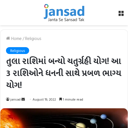
M
Home
/
Religious
Religious
તુલા રાશિમાં બન્યો ચતુર્ગ્રહી યોગ! આ
3 રાશિઓને ધનની સાથે પ્રબળ ભાગ્ય
યોગ!
Send
jansad
August 19, 2022
1 minute read
an
email