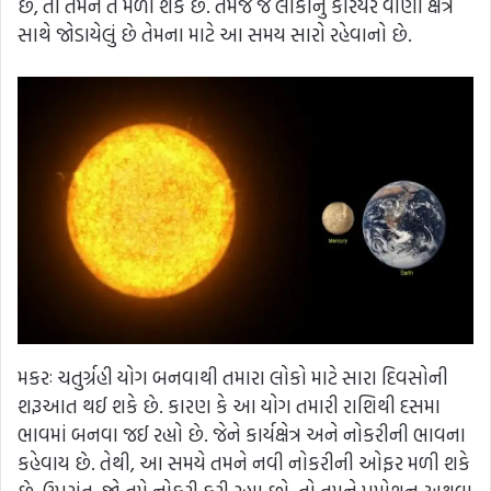
છે, તો તમને તે મળી શકે છે. તેમજ જે લોકોનું કરિયર વાણી ક્ષેત્ર
સાથે જોડાયેલું છે તેમના માટે આ સમય સારો રહેવાનો છે.
મકરઃ ચતુર્ગ્રહી યોગ બનવાથી તમારા લોકો માટે સારા દિવસોની
શરૂઆત થઈ શકે છે. કારણ કે આ યોગ તમારી રાશિથી દસમા
ભાવમાં બનવા જઈ રહ્યો છે. જેને કાર્યક્ષેત્ર અને નોકરીની ભાવના
કહેવાય છે. તેથી, આ સમયે તમને નવી નોકરીની ઓફર મળી શકે