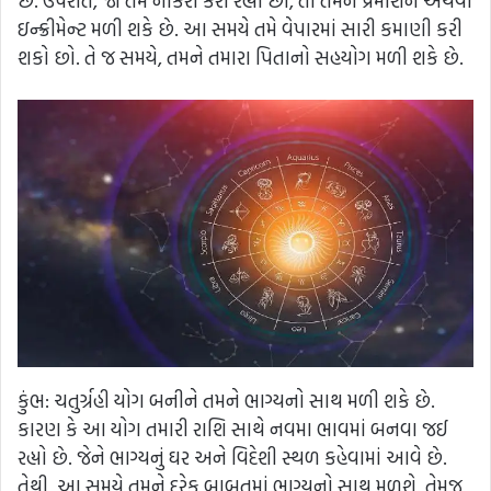
છે. ઉપરાંત, જો તમે નોકરી કરી રહ્યા છો, તો તમને પ્રમોશન અથવા
ઇન્ક્રીમેન્ટ મળી શકે છે. આ સમયે તમે વેપારમાં સારી કમાણી કરી
શકો છો. તે જ સમયે, તમને તમારા પિતાનો સહયોગ મળી શકે છે.
કુંભ: ચતુર્ગ્રહી યોગ બનીને તમને ભાગ્યનો સાથ મળી શકે છે.
કારણ કે આ યોગ તમારી રાશિ સાથે નવમા ભાવમાં બનવા જઈ
રહ્યો છે. જેને ભાગ્યનું ઘર અને વિદેશી સ્થળ કહેવામાં આવે છે.
તેથી, આ સમયે તમને દરેક બાબતમાં ભાગ્યનો સાથ મળશે. તેમજ