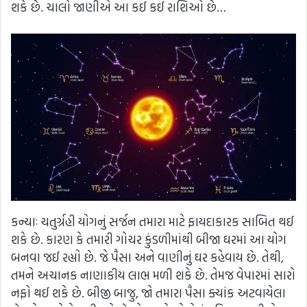
શકે છે. ચાલો જાણીએ આ કઈ કઈ રાશિઓ છે…
કન્યાઃ ચતુર્ગ્રહી યોગનું સર્જન તમારા માટે ફાયદાકારક સાબિત થઈ
શકે છે. કારણ કે તમારી ગોચર કુંડળીમાંથી બીજા ઘરમાં આ યોગ
બનવા જઈ રહ્યો છે. જે પૈસા અને વાણીનું ઘર કહેવાય છે. તેથી,
તમને અચાનક નાણાકીય લાભ મળી શકે છે. તેમજ વેપારમાં સારો
નફો થઈ શકે છે. બીજી બાજુ, જો તમારા પૈસા ક્યાંક અટવાયેલા