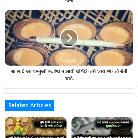
યોગ!
ચા સાથે આ વસ્તુઓ ક્યારેય ન ખાવી જોઈએ! તમે ખાવ છો? તો ચેતી
જજો.
Related Articles