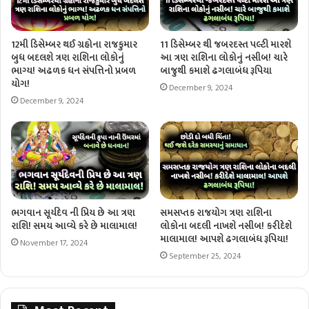
12મી ડિસેમ્બર થઈ ગ્રહોના રાજકુમાર
11 ડિસેમ્બર થી જબરદસ્ત પલ્ટી મારશે
બુધ બદલશે ત્રણ રાશિના લોકોનું
આ ત્રણ રાશિના લોકોનું નસીબ! ચારે
ભાગ્ય! અઢળક ધન સંપત્તિનો પ્રબળ
બાજુથી કમાશે ઢગલાબંધ રૂપિયા
યોગ!
December 9, 2024
December 9, 2024
ભગવાન સૂર્યદેવ ની પ્રિય છે આ ત્રણ
સમસપ્તક રાજયોગ ત્રણ રાશિના
રાશિ! સમય આવ્યે કરે છે માલામાલ!
લોકોના બદલી નાખશે નસીબ! કરીદેશે
માલામાલ! આપશે ઢગલાબંધ રૂપિયા!
November 17, 2024
September 25, 2024