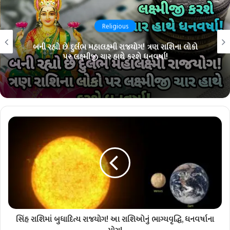
Religious
બની રહ્યો છે દુર્લભ મહાલક્ષ્મી રાજયોગ! ત્રણ રાશિના લોકો
પર લક્ષ્મીજી ચાર હાથે કરશે ધનવર્ષા!
સિંહ રાશિમાં બુધાદિત્ય રાજયોગ! આ રાશિઓનું ભાગ્યવૃદ્ધિ, ધનવર્ષાના