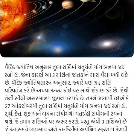
વૈદિક જ્યોતિષ અનુસાર તુલા રાશિમાં ચતુર્ગ્રહી યોગ બનવા જઈ
રહ્યો છે. જેના કારણે આ 3 રાશિના જાતકોને સારા પૈસા મળી શકે
છે. વૈદિક જ્યોતિષશાસ્ત્ર અનુસાર, જ્યારે પણ ગ્રહ રાશિ
પરિવર્તન કરે છે અથવા અન્ય કોઈ ગ્રહ સાથે જોડાણ કરે છે. જેથી
તેની સીધી અસર માનવ જીવન પર પડે છે. તમને જણાવી દઈએ કે
27 ઓક્ટોબરથી તુલા રાશિમાં ચતુર્ગ્રહી યોગ બનવા જઈ રહ્યો છે.
સૂર્ય, કેતુ, શુક્ર અને બુધના સંયોગથી ચતુર્ગ્રહી સંયોગની રચના
થશે. જે તમામ રાશિઓ પર અસર કરશે. પરંતુ એવી 3 રાશિઓ છે
જે આ સમયે વ્યવસાય અને કારકિર્દીમાં અપેક્ષિત સફળતા મેળવી